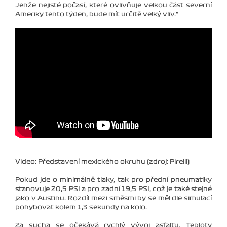
Jenže nejisté počasí, které ovlivňuje velkou část severní
Ameriky tento týden, bude mít určitě velký vliv."
Video: Představení mexického okruhu (zdroj: Pirelli)
Pokud jde o minimálně tlaky, tak pro přední pneumatiky
stanovuje 20,5 PSI a pro zadní 19,5 PSI, což je také stejné
jako v Austinu. Rozdíl mezi směsmi by se měl dle simulací
pohybovat kolem 1,3 sekundy na kolo.
Za sucha se očekává rychlý vývoj asfaltu. Teploty