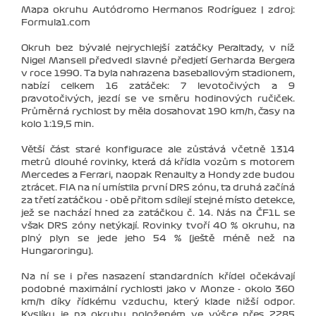
Mapa okruhu Autódromo Hermanos Rodríguez | zdroj:
Formula1.com
Okruh bez bývalé nejrychlejší zatáčky Peraltady, v níž
Nigel Mansell předvedl slavné předjetí Gerharda Bergera
v roce 1990. Ta byla nahrazena baseballovým stadionem,
nabízí celkem 16 zatáček: 7 levotočivých a 9
pravotočivých, jezdí se ve směru hodinových ručiček.
Průměrná rychlost by měla dosahovat 190 km/h, časy na
kolo 1:19,5 min.
Větší část staré konfigurace ale zůstává včetně 1314
metrů dlouhé rovinky, která dá křídla vozům s motorem
Mercedes a Ferrari, naopak Renaulty a Hondy zde budou
ztrácet. FIA na ní umístila první DRS zónu, ta druhá začíná
za třetí zatáčkou - obě přitom sdílejí stejné místo detekce,
jež se nachází hned za zatáčkou č. 14. Nás na ČF1L se
však DRS zóny netýkají. Rovinky tvoří 40 % okruhu, na
plný plyn se jede jeho 54 % (ještě méně než na
Hungaroringu).
Na ní se i přes nasazení standardních křídel očekávají
podobné maximální rychlosti jako v Monze - okolo 360
km/h díky řídkému vzduchu, který klade nižší odpor.
Kyslíku je na okruhu položeném ve výšce přes 2285