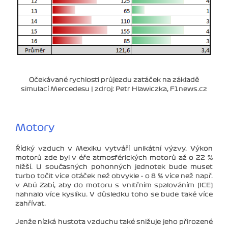
Očekávané rychlosti průjezdu zatáček na základě
simulací Mercedesu | zdroj: Petr Hlawiczka, F1news.cz
Motory
Řídký vzduch v Mexiku vytváří unikátní výzvy. Výkon
motorů zde byl v éře atmosférických motorů až o 22 %
nižší. U současných pohonných jednotek bude muset
turbo točit více otáček než obvykle - o 8 % více než např.
v Abú Zabí, aby do motoru s vnitřním spalováním (ICE)
nahnalo více kyslíku. V důsledku toho se bude také více
zahřívat.
Jenže nízká hustota vzduchu také snižuje jeho přirozené