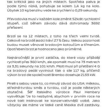
tak kritická jako na jiných místech. Spotřeba paliva je
podle týmů nízká, pohybuje se kolem 1,4 kg na kolo.
Úbytek 10 kg benzínu vede ke zrychlení o 0,29 sekundy.
Převodovka musí v každém kole změnit 52krát rychlostní
stupeň, což během závodu dává dohromady 3692
přeřazení.
Brzdí se na 12 místech, z toho na třech velmi tvrdě.
Celkově na brzdě jezdci tráví 27 % času. Velkou pozornost
budou muset věnovat brzdovým kotoučům a třmenům.
Opotřebení brzd je hodnoceno jako průměrné.
Nejnáročnější je první zatáčka, do které vozy přijíždějí
rychlosti přes 360 km/h, ale zpomalit musí na 73 metrech
za 3,31 sekundy na 101 km/h. Piloti musí při přetížení 4 G
na brzdový pedál vyvinout tlak o síle 117 kg, přičemž
výkon brzd dle společnosti Brembo dosahuje 2133 kW.
Pirelli s sebou veze to, co minulý závod do USA: měkkou,
středně-tvrdou směs a tvrdou, což je podle některých
zbytečné. Šéf italského výrobce Paul Hembery
vysvětluje: "Je to nezbytné, abychom v prvním roce na
nové trati inklinovali ke konzervativnější volbě. Jako
vždycky ale máme ve Velké ceně Mexika dvě zastávky.