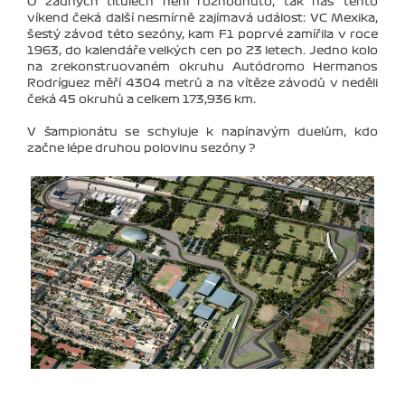
O žádných titulech není rozhodnuto, tak nás tento
víkend čeká další nesmírně zajímavá událost: VC Mexika,
šestý závod této sezóny, kam F1 poprvé zamířila v roce
1963, do kalendáře velkých cen po 23 letech. Jedno kolo
na zrekonstruovaném okruhu Autódromo Hermanos
Rodríguez měří 4304 metrů a na vítěze závodů v neděli
čeká 45 okruhů a celkem 173,936 km.
V šampionátu se schyluje k napínavým duelům, kdo
začne lépe druhou polovinu sezóny ?