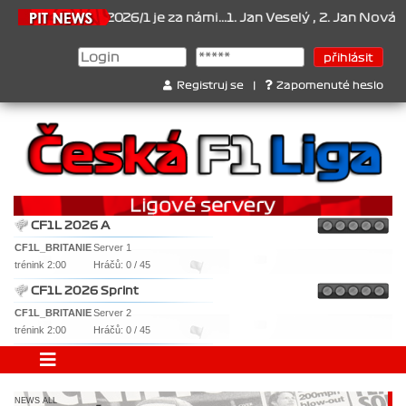
ionát 2026/1 je za námi...1. Jan Veselý , 2. Jan Nováček , 3. Jakub
Registruj se
|
Zapomenuté heslo
CF1L 2026 A
CF1L_BRITANIE
Server 1
trénink 2:00
Hráčů: 0 / 45
CF1L 2026 Sprint
CF1L_BRITANIE
Server 2
trénink 2:00
Hráčů: 0 / 45
NEWS ALL