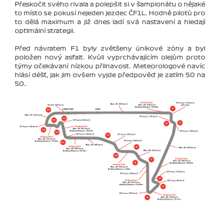
Přeskočit svého rivala a polepšit si v šampionátu o nějaké
to místo se pokusí nejeden jezdec ČF1L. Hodně pilotů pro
to dělá maximum a již dnes ladí svá nastavení a hledají
optimální strategii.
Před návratem F1 byly zvětšeny únikové zóny a byl
položen nový asfalt. Kvůli vyprchávajícím olejům proto
týmy očekávaní nízkou přilnavost. Meteorologové navíc
hlásí déšť, jak jim ovšem vyjde předpověď je zatím 50 na
50..