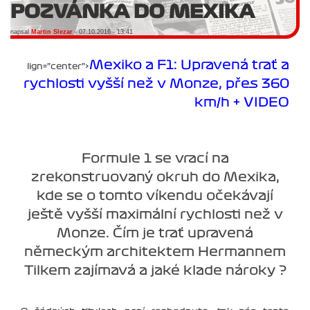
POZVÁNKA DO MEXIKA
napsal
Martin Slezar
- 07.10.2016 - 13:41
Mexiko a F1: Upravená trať a
lign="center">
rychlosti vyšší než v Monze, přes 360
km/h + VIDEO
Formule 1 se vrací na
zrekonstruovaný okruh do Mexika,
kde se o tomto víkendu očekávají
ještě vyšší maximální rychlosti než v
Monze. Čím je trať upravená
německým architektem Hermannem
Tilkem zajímavá a jaké klade nároky ?