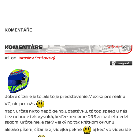
KOMENTÁŘE
KOMENTÁRE
Seřadit:
#1 od
Jaroslav Strišovský
dobré čítanie je to, ale to je predstavenie Mexika pre reálnu
VC, nie pre nás
napr. určite nikto nepôjde na 1 zastávku, tá top speed u nás
tiež nebude tak vysoká, keďže nemáme DRS a rozdiel medzi
sadami určite nie je taký veľký na tak krátkom okruhu
ale ako píšem, čítanie aj videjká pekné
aj keď vo videu ide