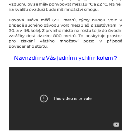
vzduchu by se měly pohybovat mezi 19 °C a 22 °C. Na ně i
na kvalitu ovzduší bude mít množství smogu.
Boxová ulička měří 650 metrů, týmy budou volit v
případě suchého závodu volit mezi 1 až 2 zastávkami (v
20. a v 46. kole). Z prvního místa na roštu to je do úvodní
zatáčky dost daleko: 800 metrů. To poskytuje prostor
pro získání většího množství pozic v případě
povedeného startu.
Navnadíme Vás jedním rychlím kolem ?