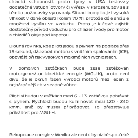
chladicí schopnosti, proto týmy v USA testovaly
dodatečné vstupní otvory či výřezy v karoserii, aby se s
těmito požadavky vyrovnaly. Situaci komplikuje i vysoká
vlhkost v dané oblasti (kolem 70 %), protože dále snižuje
množství kyslíku ve vzduchu. Proto je klíčové zajistit
dostatečný přívod vzduchu pro chlazení vody pro motor
a chladičů oleje pod kapotou.
Dlouhá rovinka, kde piloti jedou s plynem na podlaze přes
15 sekund, dá zabrat motoru s vnitřním spalováním (ICE),
obzvlášť při tak vysokých maximálních rychlostech.
V pomalých zatáčkách bude zase zatěžován
motorgenerátor kinetické energie (MGU-K), proto není
divu, že je okruh řazen výrobci motorů mezi jeden z
nejnáročnějších v sezóně vůbec.
Piloti si budou v esíčkách mezi 6. - 13. zatáčkou pohrávat
s plynem. Rychlosti budou kulminovat mezi 120 - 240
km/h, aniž by museli přibržďovat. To představuje
příležitost pro MGU-H.
Rekuperace energie v Mexiku ale není díky nízké spotřebě