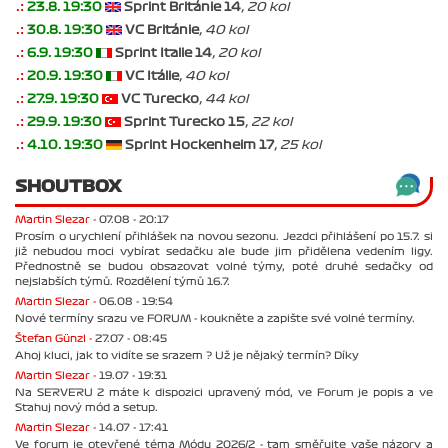
.:
23.8. 19:30
Sprint Británie 14
, 20 kol
.:
30.8. 19:30
VC Británie
, 40 kol
.:
6.9. 19:30
Sprint Italie 14
, 20 kol
.:
20.9. 19:30
VC Itálie
, 40 kol
.:
27.9. 19:30
VC Turecko
, 44 kol
.:
29.9. 19:30
Sprint Turecko 15
, 22 kol
.:
4.10. 19:30
Sprint Hockenheim 17
, 25 kol
SHOUTBOX
Martin Slezar -
07.08 - 20:17
Prosím o urychlení přihlášek na novou sezonu. Jezdci přihlášení po 15.7. si
již nebudou moci vybírat sedačku ale bude jim přidělena vedením ligy.
Přednostně se budou obsazovat volné týmy, poté druhé sedačky od
nejslabších týmů. Rozdělení týmů 16.7.
Martin Slezar -
06.08 - 19:54
Nové termíny srazu ve FORUM - koukněte a zapište své volné termíny.
Štefan Günzl -
27.07 - 08:45
Ahoj kluci, jak to vidíte se srazem ? Už je nějaký termín? Díky
Martin Slezar -
19.07 - 19:31
Na SERVERU 2 máte k dispozici upravený mód, ve Forum je popis a ve
Stahuj nový mód a setup.
Martin Slezar -
14.07 - 17:41
Ve forum je otevřené téma Módu 2026/2 - tam směřujte vaše názory a