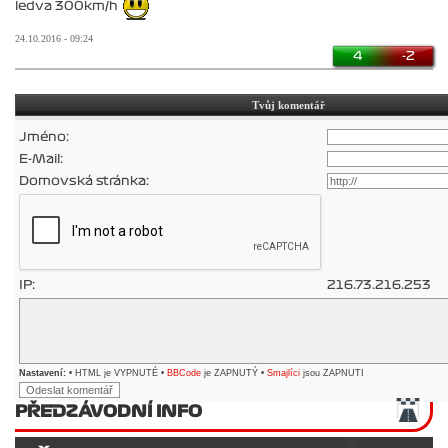
ledva 300km/h
24.10.2016 - 09:24
4
-2
Tvůj komentář
Jméno:
E-Mail:
Domovská stránka:
IP:
216.73.216.253
Nastavení:
• HTML je VYPNUTÉ •
BBCode
je ZAPNUTÝ •
Smajlíci
jsou ZAPNUTI
PŘEDZÁVODNÍ INFO