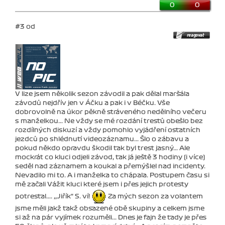
0
0
#3 od
V lize jsem několik sezon závodil a pak dělal maršála
závodů nejdřív jen v Áčku a pak i v Béčku. Vše
dobrovolně na úkor pěkně stráveného nedělního večeru
s manželkou... Ne vždy se mé rozdání trestů obešlo bez
rozdílných diskuzí a vždy pomohlo vyjádření ostatních
jezdců po shlédnutí videozáznamu... Šlo o zábavu a
pokud někdo opravdu škodil tak byl trest jasný... Ale
mockrát co kluci odjeli závod, tak já ještě 3 hodiny (i více)
seděl nad záznamem a koukal a přemýšlel nad incidenty.
Nevadilo mi to. A i manželka to chápala. Postupem času si
mě začali Vážit kluci které jsem i přes jejich protesty
potrestal.... ,,Jiřík" S. ví!
Za mých sezon za volantem
jsme měli jakž takž obsazené obě skupiny a celkem jsme
si až na pár vyjímek rozuměli... Dnes je fajn že tady je přes