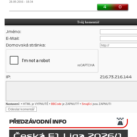
28.09.2016 - 18:34
4
0
Tvůj komentář
Jméno:
E-Mail:
Domovská stránka:
IP:
216.73.216.144
Nastavení:
• HTML je VYPNUTÉ •
BBCode
je ZAPNUTÝ •
Smajlíci
jsou ZAPNUTI
PŘEDZÁVODNÍ INFO