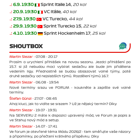
.:
6.9. 19:30
Sprint Italie 14
, 20 kol
.:
20.9. 19:30
VC Itálie
, 40 kol
.:
27.9. 19:30
VC Turecko
, 44 kol
.:
29.9. 19:30
Sprint Turecko 15
, 22 kol
.:
4.10. 19:30
Sprint Hockenheim 17
, 25 kol
SHOUTBOX
Martin Slezar -
07.08 - 20:17
Prosím o urychlení přihlášek na novou sezonu. Jezdci přihlášení po
15.7. si již nebudou moci vybírat sedačku ale bude jim přidělena
vedením ligy. Přednostně se budou obsazovat volné týmy, poté
druhé sedačky od nejslabších týmů. Rozdělení týmů 16.7.
Martin Slezar -
06.08 - 19:54
Nové termíny srazu ve FORUM - koukněte a zapište své volné
termíny.
Štefan Günzl -
27.07 - 08:45
Ahoj kluci, jak to vidíte se srazem ? Už je nějaký termín? Díky
Martin Slezar -
19.07 - 19:31
Na SERVERU 2 máte k dispozici upravený mód, ve Forum je popis a
ve Stahuj nový mód a setup.
Martin Slezar -
14.07 - 17:41
Ve forum je otevřené téma Módu 2026/2 - tam směřujte vaše názory
a připomínky, po přečtení krátkého příspěvku. Díky