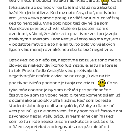
keď v niečom podpichnú ako napríklad Jaro S.
. Čo sa
týka záujmu a pomoc v lige to je individuálna záležitosť
každého jednotlivca. Keď má nato čas, chuť, motiváciu
atď...je to veľká pomoc pre ligu a väčšina ludí si to váži aj
keď to nenapíšu. Mne bolo napr. tiež divné, že som
Marekove prenosy chválil stále len ja potom som si
uvedomil, všimol, že skôr sa tu pozitívne veci prejavujú
pasívnym súhlasom. Teda keď je všetko ako má byť je tu
v podstate mrtvo ale to nie len tu, to bolo vo všetkých
ligách viac menej rovnaké, netreba to brať negatívne.
Opak keď, bolo niečo zle, negatívne zrazu je z toho mela a
človek sa niekedy diví koľko ľudí reaguje, aj tu na fóre je
to tak. Proste ľudia častejšie viac prežívajú tie
negatívnejšie emócie a viac na ne reagujú ako na tie
pozitívne. Niečo podobné je tvoja reakcia tu.
Čo sa
týka mňa osobne ja by som tiež rád prispel finančne
časovo by som to vôbec nedal aj tento koment píšem už
s očami ako angorák v alfa hladine. Keď som bol ešte
študent slobodný robil som galérie, články a rôzne iné
veci pre inú ligu ale dnes viem, že by som to už časovo ani
psychicky nedal. Vašu prácu si nesmierne cením i keď
som to tu nikde nepísal a som neskutočne rád, že si tu
môžem zapretekať a odregovať sa na pár minúť od