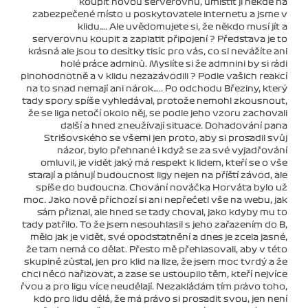
koupit novou serverovnu, umístit ji někde na
zabezpečené místo u poskytovatele internetu a jsme v
klidu…. Ale uvědomujete si, že někdo musí jít a
serverovnu koupit a zaplatit připojení ? Představa je to
krásná ale jsou to desítky tisíc pro vás, co si nevážíte ani
holé práce adminů. Myslíte si že admnini by si rádi
plnohodnotně a v klidu nezazávodili ? Podle vašich reakcí
na to snad nemají ani nárok….. Po odchodu Březiny, který
tady spory spíše vyhledával, protože nemohl zkousnout,
že se liga netočí okolo něj, se podle jeho vzoru zachovali
další a hned zneužívají situace. Dohadování pana
Strišovského se všemi jen proto, aby si prosadil svůj
názor, bylo přehnané i když se za své vyjadřování
omluvil, je vidět jaký má respekt k lidem, kteří se o vše
starají a plánují budoucnost ligy nejen na příští závod, ale
spíše do budoucna. Chování nováčka Horváta bylo už
moc. Jako nově příchozí si ani nepřečetl vše na webu, jak
sám přiznal, ale hned se tady choval, jako kdyby mu to
tady patřilo. To že jsem nesouhlasil s jeho zařazením do B,
mělo jak je vidět, své opodstatnění a dnes je zcela jasné,
že tam nemá co dělat. Přesto mě přehlasovali, aby v této
skupině zůstal, jen pro klid na lize, že jsem moc tvrdý a že
chci něco nařizovat, a zase se ustoupilo těm, kteří nejvíce
řvou a pro ligu více neudělají. Nezakládám tím právo toho,
kdo pro lidu dělá, že má právo si prosadit svou, jen není