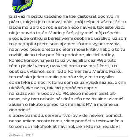
ja si vážim prácu každého na lige, častokrát pochválim
prácu, takých je tu naozaj málo.. môj rešpekt všetci, čo tu
jazdia majú a tí čo robia ešte niečo navyše, tak ešte viac..
nie je pravda to, čo Martin píšeš, aj ty máš môj rešpekt..
škoda, že kritiku si berieš veľmi osobne a urážlivo, už som
to pochopil a preto som aj zmenil formu vyjadrovania,
napr. voči tebe, pretože cieľom mojej kritiky nebolo to tu
rozbiť, alebo teba ponížiť a podobne, ale cieľ bol iný,
koniec koncov sme si to už vyjasnili aj cez PM a túto
tému pokiaľ viem aj uzavreli, preto ma mrzí, že si ju tu
opäť raz vytiahol.. som rád aj komentáru Martina Frajku,
ten má ako jeden z málo pozná a vie, ako to myslím
čo sa týka pomoci, k tomu som sa už vyjadril až až.. ak mi
ukážeš, ako na to, tak rád pomôžem napr. s
nahadzovaním bodov do PK, alebo môžem písať pit-
news, aby tam nebolo pár dní niečo neaktuálne.. ak máš
záujem o takúto pomoc, tak mi napíš PM a môžme sa
dohodnúť
s úpravou modu, serveru, tvorby videí neviem pomôcť,
nerozumiem proste tomu, viem pomôcť s testovaním a
to som už niekoľkokrát navrhol, ale nikto ma neoslovil
29.09.2016 - 07:47