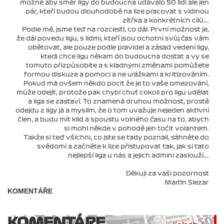
možné aby směr ligy do budoucna udávalo 50 lidí ale jen
pár, kteří budou dlouhodobě na lize pracovat s vidinou
zítřka a konkrétních cílů….
Podle mě, jsme teď na rozcestí, co dál. První možnost je,
že dál povedu ligu, s lidmi, kteří jsou ochotni svůj čas vám
obětovat, ale pouze podle pravidel a zásad vedení ligy,
která chce ligu někam do budoucna dostat a vy se
tomuto přizpůsobíte a s kladnými změnami pomůžete
formou diskuze a pomoci a ne urážkami a kritizováním.
Pokud má ovšem někdo pocit že je to vaše omezování,
může odejít, protože pak chybí chuť cokoli pro ligu udělat
a liga se zastaví. To znamená druhou možnost, prostě
odejdu z ligy já a myslím, že o tom uvažuje nejeden aktivní
člen, a budu mít klid a spoustu volného času na to, abych
si mohl někde v pohodě jen točit volantem.
Takže si teď všichni, co jste se tady poznali, sáhněte do
svědomí a začněte k lize přistupovat tak, jak si tato
nejlepší liga u nás a jejich admini zaslouží….
Děkuji za vaši pozornost
Martin Slezar
KOMENTÁŘE
KOMENTÁRE