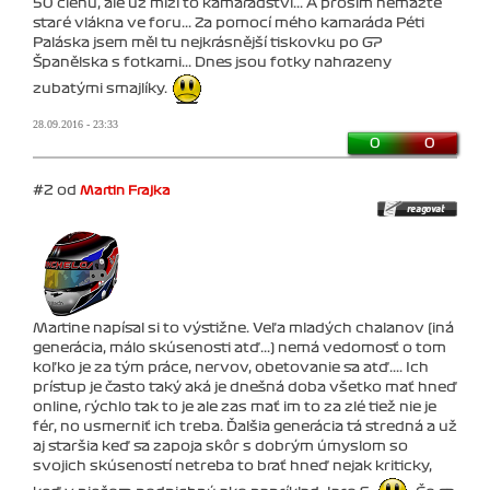
50 členů, ale už mizí to kamarádství... A prosím nemažte
staré vlákna ve foru... Za pomocí mého kamaráda Péti
Paláska jsem měl tu nejkrásnější tiskovku po GP
Španělska s fotkami... Dnes jsou fotky nahrazeny
zubatými smajlíky.
28.09.2016 - 23:33
0
0
#2 od
Martin Frajka
Martine napísal si to výstižne. Veľa mladých chalanov (iná
generácia, málo skúsenosti atď...) nemá vedomosť o tom
koľko je za tým práce, nervov, obetovanie sa atď.... Ich
prístup je často taký aká je dnešná doba všetko mať hneď
online, rýchlo tak to je ale zas mať im to za zlé tiež nie je
fér, no usmerniť ich treba. Ďalšia generácia tá stredná a už
aj staršia keď sa zapoja skôr s dobrým úmyslom so
svojich skúseností netreba to brať hneď nejak kriticky,