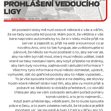
PROHLÁŠENÍ VEDOUCÍHO
LIGY
napsal
Martin Slezar
- 28.09.2016 - 14:34
sti poslední doby mě nutí oslovit některé z vás a věřím,
že se tady spousta lidí pozná. Mám pocit, že většina z vás
bere naprosto automaticky to, že si v klidu může přijít na
server a zajezdit si, přijít na web a kouknout co je
nového.Ano, ono to tak funguje, ale uvědomujete si
pánové, že někdo se musí postarat o to, aby server jel,
aby na něm byl náš mod, který musí někdo udělat, tratě
které se taky neobjeví sami, aby když přijdete na stránky,
aby tam byly novinky, zajímavosti i aktuální informace ?
Všechny tyto informace musí někdo dohledat, upravit,
vymyslet, dát do grafické podoby aby to nějak vypadalo….
To je vše spousta hodin práce a ne desítky, ale stovky
hodin které někteří stráví nad tím, aby jste vy mohli přijít a
pobavit se. Málokdo si dokáže představit, co obnáší
třeba jen aby se vám zobrazilo aktuální pořadí poháru
konstruktérů, a to je to nejmenší…..
Když jsem přebíral ligu, věděl jsem, že to bude spousta
práce a času, a to jsem zdaleka netušil, že té práce je ještě
mnohem víc. Ve skupině A bylo 12 lidí a v Bčku ani 10.