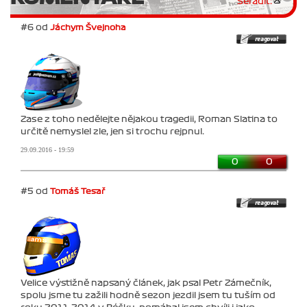
Seřadit:
#6 od
Jáchym Švejnoha
Zase z toho nedělejte nějakou tragedii, Roman Slatina to
určitě nemyslel zle, jen si trochu rejpnul.
29.09.2016 - 19:59
0
0
#5 od
Tomáš Tesař
Velice výstižně napsaný článek, jak psal Petr Zámečník,
spolu jsme tu zažili hodně sezon jezdil jsem tu tuším od