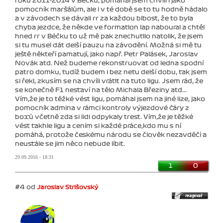
roku 2011-2014 v Béčku, pomáhal jsem chvíli i jako
pomocník maršálům, ale i v té době se to tu hodně hádalo
a v závodech se dávali rr za každou blbost, že to byla
chyba jezdce, že někde ve formation lap naboural a chtěl
hned rr v Béčku to už mě pak znechutilo natolik, že jsem
si tu musel dát delší pauzu na závodění. Možná si mě tu
ještě někteří pamatují, jako např. Petr Palásek, Jaroslav
Novák atd. Než budeme rekonstruovat od ledna spodní
patro domku, tudíž budem i bez netu delší dobu, tak jsem
si řekl, zkusím se na chvíli vrátit na tuto ligu. Jsem rád, že
se konečně F1 nestaví na tělo Michala Březiny atd...
Vím,že je to těžké vést ligu, pomáhal jsem na jiné lize, jako
pomocník admina v rámci kontroly výjezdové čáry z
boxů včetně zda si lidi odpykaly trest. Vím,že je těžké
vést takhle ligu a cením si každé práce,kdo mu s ní
pomáhá, protože českému národu se člověk nezavděčí a
neustále se jim něco nebude líbit.
29.09.2016 - 18:31
1
0
#4 od
Jaroslav Strišovský