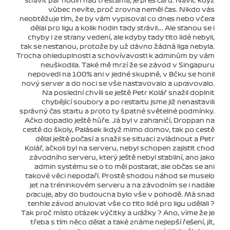
strávit pár hodin nad trestama, je přes čáru. Navíc když
vůbec nevíte, proč zrovna neměl čas. Nikdo vás
neobtěžuje tím, že by vám vypisoval co dnes nebo včera
dělal pro ligu a kolik hodin tady strávil…. Ale stanou se i
chyby i ze strany vedení, ale kdyby tady tito lidé nebyli,
tak se nestanou, protože by už dávno žádná liga nebyla.
Trocha ohleduplnosti a schovívavosti k adminům by vám
neuškodila. Také mě mrzí že se závod v Singapuru
nepovedl na 100% ani v jedné skupině, v Bčku se honil
nový server a do noci se vše nastavovalo a upravovalo.
Na poslední chvíli se ještě Petr Kolář snažil doplnit
chybějící soubory a po restartu jsme již nenastavili
správný čas startu a proto ty špatné světelné podmínky.
Ačko dopadlo ještě hůře. Já byl v zahraničí, Droppan na
cestě do školy, Palásek ikdyž mimo domov, tak po cestě
dělal ještě počasí a snažil se situaci zvládnout a Petr
Kolář, ačkoli byl na serveru, nebyl schopen zajistit chod
závodního serveru, který ještě nebyl stabilní, ano jako
admin systému se o to měl postarat, ale občas se ani
takové věci nepodaří. Prostě shodou náhod se muselo
jet na tréninkovém serveru a na závodním se i nadále
pracuje, aby do budoucna bylo vše v pohodě. Má snad
tenhle závod anulovat vše co tito lidé pro ligu udělali ?
Tak proč místo otázek výčitky a urážky ? Ano, víme že je
třeba s tím něco dělat a také známe nejlepší řešení, jít,