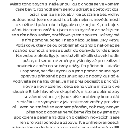
Místo toho abych si našel jinou ligu a chodil se ve volném
čase bavit, rozhodl jsem se ligu udržet a obětovat čas,
práci i peníze na to, aby liga zůstala a bez vidiny
budoucnosti jsem se pustil do boje nejen s nevědomostí
o složitosti práce okolo ligy, ale co je nejhorší, do boje s
vámi. Na tomto začátku jsem na to byl sám a snažil jsem
se s tím něco udělat, obtěžoval jsem spoustu lidí aby mě
s tím pomohli, poradili nebo něco udělali. Díky Petru
Paláskovi, který celou problematiku znal a nakonec se
rozhodl pomoci, jsme se pustili do opravdu tvrdé práce.
Na webu a okolo ligy jsme strávili několik stovek hodin
práce, od samotné změny myšlenky až po realizaci
novinek a změn co se tady udály. Po příchodu Lukáše
Droppana, se vše urychlilo a jeho pomoc na lize byla
opravdu přínosná a posunula ligu o hodný kus dále.
Podívejte se na ligu dnes. Je nás přes padesát a přichází
nový a nový zájemci, čeká se na volné místa jak ve
skupině B, tak hlavně ve skupině A, místo problémů aby
se závod vůbec jel, jsou spíše problémy komu dát
sedačku, co vymyslet a jak realizovat změny pro více
lidí…. Web po změně se komplet předělal, což taky nebylo
přes noc a dodnes nemůžeme říci že by jsme byli
spokojeni a děláme na dalších a dalších inovacích, zase
jen pro vaši pohodu a zábavu. Na online přenosech
máme stovky sledujících a po zaplacené reklamně na FB