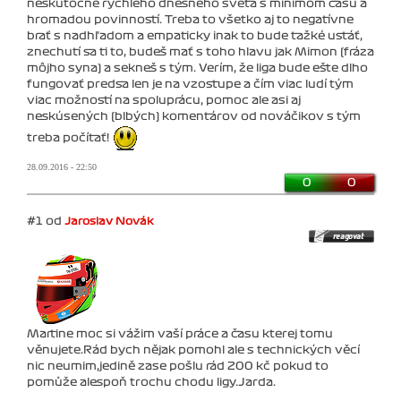
neskutočne rýchleho dnešného sveta s minimom času a
hromadou povinností. Treba to všetko aj to negatívne
brať s nadhľadom a empaticky inak to bude ťažké ustáť,
znechutí sa ti to, budeš mať s toho hlavu jak Mimon (fráza
môjho syna) a sekneš s tým. Verím, že liga bude ešte dlho
fungovať predsa len je na vzostupe a čím viac ludí tým
viac možností na spoluprácu, pomoc ale asi aj
neskúsených (blbých) komentárov od nováčikov s tým
treba počítať!
28.09.2016 - 22:50
0
0
#1 od
Jaroslav Novák
Martine moc si vážim vaší práce a času kterej tomu
věnujete.Rád bych nějak pomohl ale s technických věcí
nic neumim,jedině zase pošlu rád 200 kč pokud to
pomůže alespoň trochu chodu ligy.Jarda.