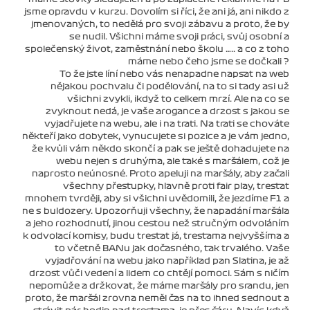
jsme opravdu v kurzu. Dovolím si říci, že ani já, ani nikdo z
jmenovaných, to nedělá pro svoji zábavu a proto, že by
se nudil. Všichni máme svoji práci, svůj osobní a
společenský život, zaměstnání nebo školu ….. a co z toho
máme nebo čeho jsme se dočkali ?
To že jste líní nebo vás nenapadne napsat na web
nějakou pochvalu či podělování, na to si tady asi už
všichni zvykli, ikdyž to celkem mrzí. Ale na co se
zvyknout nedá, je vaše arogance a drzost s jakou se
vyjadřujete na webu, ale i na trati. Na trati se chováte
někteří jako dobytek, vynucujete si pozice a je vám jedno,
že kvůli vám někdo skončí a pak se ještě dohadujete na
webu nejen s druhýma, ale také s maršálem, což je
naprosto neúnosné. Proto apeluji na maršály, aby začali
všechny přestupky, hlavně proti fair play, trestat
mnohem tvrději, aby si všichni uvědomili, že jezdíme F1 a
ne s buldozery. Upozorňuji všechny, že napadání maršála
a jeho rozhodnutí, jinou cestou než stručným odvoláním
k odvolací komisy, budu trestat já, trestama nejvyššíma a
to včetně BANu jak dočasného, tak trvalého. Vaše
vyjadřování na webu jako například pan Slatina, je až
drzost vůči vedení a lidem co chtějí pomoci. Sám s ničím
nepomůže a držkovat, že máme maršály pro srandu, jen
proto, že maršál zrovna neměl čas na to ihned sednout a