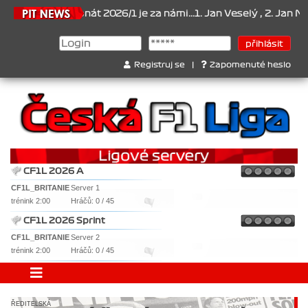
Šampionát 2026/1 je za námi...1. Jan Veselý , 2. Jan Nováček , 3. 
Registruj se
|
Zapomenuté heslo
CF1L 2026 A
CF1L_BRITANIE
Server 1
trénink 2:00
Hráčů: 0 / 45
CF1L 2026 Sprint
CF1L_BRITANIE
Server 2
trénink 2:00
Hráčů: 0 / 45
ŘEDITELSKÁ