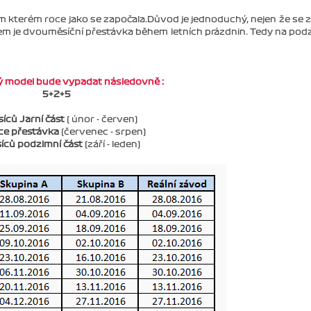
kterém roce jako se započala.Důvod je jednoduchý, nejen že se z
em je dvouměsíční přestávka během letních prázdnin. Tedy na pod
ý model bude vypadat následovně :
5+2+5
íců Jarní část
( únor - červen)
ce přestávka
(červenec - srpen)
íců podzimní část
(září - leden)