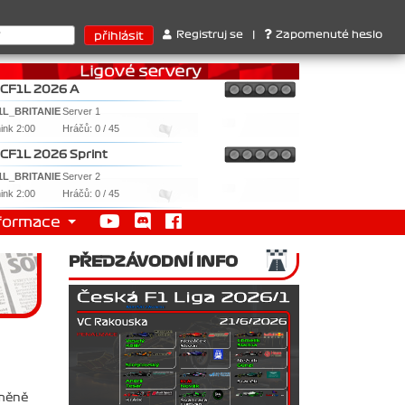
térů : 1. Ferrari . 2. Williams , 3. RedBull ..... SprintCup - 1. 
Registruj se
|
Zapomenuté heslo
CF1L 2026 A
1L_BRITANIE
Server 1
nink 2:00
Hráčů: 0 / 45
CF1L 2026 Sprint
1L_BRITANIE
Server 2
nink 2:00
Hráčů: 0 / 45
formace
PŘEDZÁVODNÍ INFO
změně