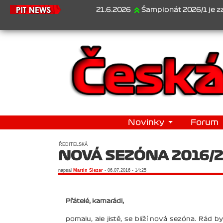
21.6.2026
Šampionát 2026/1 je za námi..
Novinky
Forum
ŘEDITELSKÁ
NOVÁ SEZÓNA 2016/2 
napsal
Martin Slezar
- 06.07.2016 - 14:25
Přátelé, kamarádi,
pomalu, ale jistě, se blíží nová sezóna. Rá