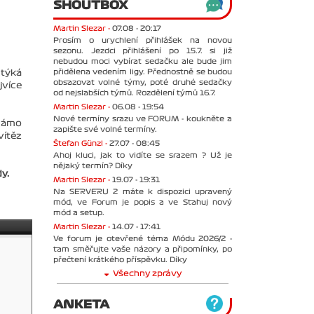
SHOUTBOX
Martin Slezar -
07.08 - 20:17
Prosím o urychlení přihlášek na novou
sezonu. Jezdci přihlášení po 15.7. si již
nebudou moci vybírat sedačku ale bude jim
přidělena vedením ligy. Přednostně se budou
 týká
obsazovat volné týmy, poté druhé sedačky
jvíce
od nejslabších týmů. Rozdělení týmů 16.7.
Martin Slezar -
06.08 - 19:54
Nové termíny srazu ve FORUM - koukněte a
známo
zapište své volné termíny.
vítěz
Štefan Günzl -
27.07 - 08:45
Ahoj kluci, jak to vidíte se srazem ? Už je
nějaký termín? Díky
y.
Martin Slezar -
19.07 - 19:31
Na SERVERU 2 máte k dispozici upravený
mód, ve Forum je popis a ve Stahuj nový
mód a setup.
Martin Slezar -
14.07 - 17:41
Ve forum je otevřené téma Módu 2026/2 -
tam směřujte vaše názory a připomínky, po
přečtení krátkého příspěvku. Díky
Všechny zprávy
ANKETA