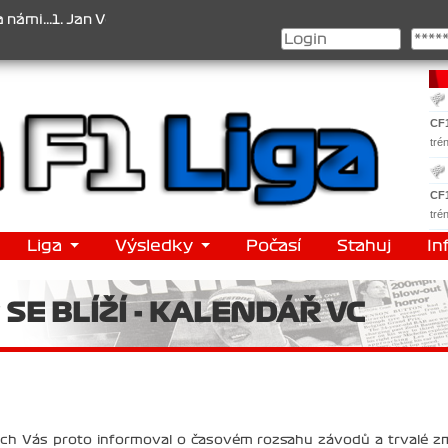
.1. Jan Veselý , 2. Jan Nováček , 3. Jakub Chmelík , Pohár konstruk
CF
tré
CF
tré
Liga
Výsledky
Počasí
Stahuj
In
SE BLÍŽÍ - KALENDÁŘ VC
d bych Vás proto informoval o časovém rozsahu závodů a trvalé 