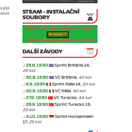
výšil
STEAM - INSTALAČNÍ
zimní
SOUBORY
DALŠÍ ZÁVODY
.:
23.8. 19:30
Sprint Británie 14
,
20 kol
.:
30.8. 19:30
VC Británie
, 40 kol
.:
6.9. 19:30
Sprint Italie 14
, 20 kol
.:
20.9. 19:30
VC Itálie
, 40 kol
.:
27.9. 19:30
VC Turecko
, 44 kol
.:
29.9. 19:30
Sprint Turecko 15
,
22 kol
.:
4.10. 19:30
Sprint Hockenheim
17
, 25 kol