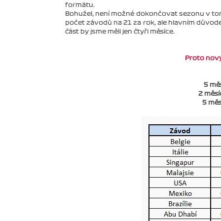
formátu.
Bohužel, není možné dokončovat sezonu v tom 
počet závodů na 21 za rok, ale hlavním důvod
část by jsme měli jen čtyři měsíce.
Proto nov
5 měs
2 měsí
5 měs