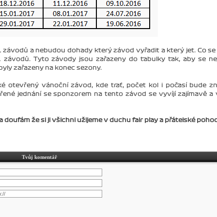
závodů a nebudou dohady který závod vyřadit a který jet. Co se
11 závodů. Tyto závody jsou zařazeny do tabulky tak, aby se ne
ty byly zařazeny na konec sezony.
ké otevřený vánoční závod, kde trať, počet kol i počasí bude 
řené jednání se sponzorem na tento závod se vyvíjí zajímavě a 
 doufám že si ji všichni užijeme v duchu fair play a přátelské pohod
Tvůj komentář