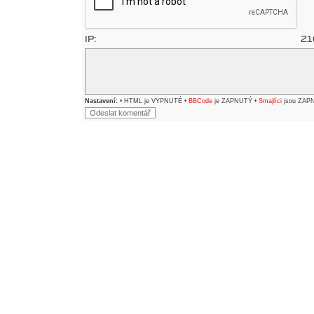
IP:
21
Nastavení:
• HTML je VYPNUTÉ •
BBCode
je ZAPNUTÝ •
Smajlíci
jsou ZAP