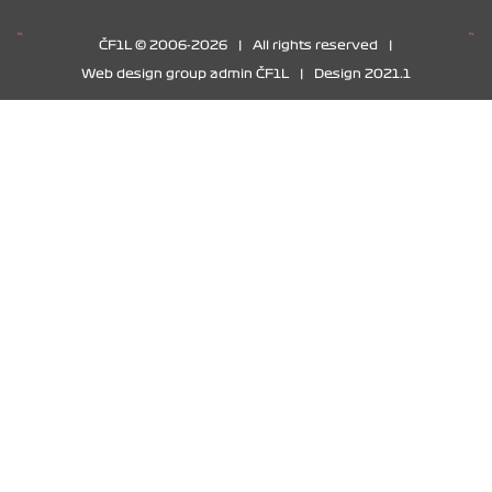
ČF1L © 2006-2026
|
All rights reserved
|
Web design group admin ČF1L
|
Design 2021.1