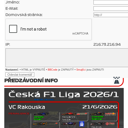
Jméno:
E-Mail:
Domovská stránka:
IP:
216.73.216.94
Nastavení:
• HTML je VYPNUTÉ •
BBCode
je ZAPNUTÝ •
Smajlíci
jsou ZAPNUTI
PŘEDZÁVODNÍ INFO