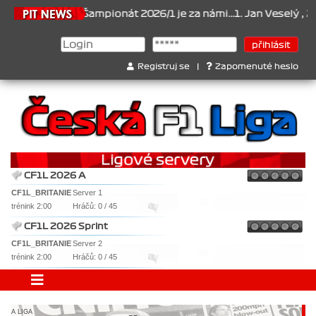
.2026
Šampionát 2026/1 je za námi...1. Jan Veselý , 2. Jan Nováče
Registruj se
|
Zapomenuté heslo
CF1L 2026 A
CF1L_BRITANIE
Server 1
trénink 2:00
Hráčů: 0 / 45
CF1L 2026 Sprint
CF1L_BRITANIE
Server 2
trénink 2:00
Hráčů: 0 / 45
A LIGA