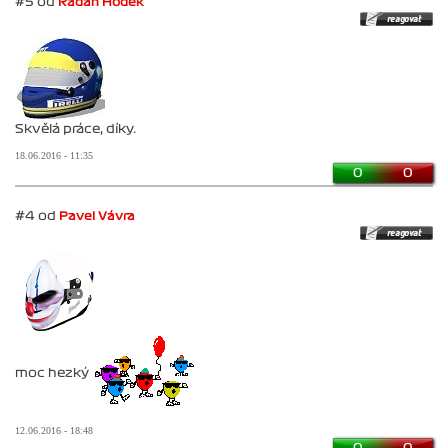
#5 od
Radan Hodek
Skvělá práce, díky.
18.06.2016 - 11:35
0
0
#4 od
Pavel Vávra
moc hezký
12.06.2016 - 18:48
0
0