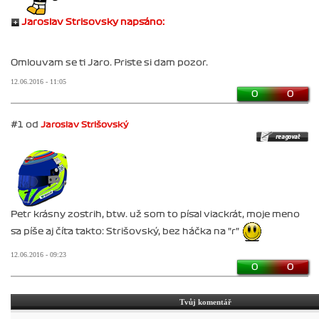
Jaroslav Strisovsky napsáno:
Omlouvam se ti Jaro. Priste si dam pozor.
12.06.2016 - 11:05
0
0
#1 od
Jaroslav Strišovský
Petr krásny zostrih, btw. už som to písal viackrát, moje meno
sa píše aj číta takto: Strišovský, bez háčka na "r"
12.06.2016 - 09:23
0
0
Tvůj komentář