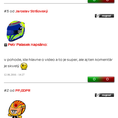
#3 od
Jaroslav Strišovský
Petr Palasek napsáno:
v pohode, ide hlavne o video a to je super, ale aj ten komentár
je skvelý
12.06.2016 - 14:27
0
0
#2 od
PP_GDPR