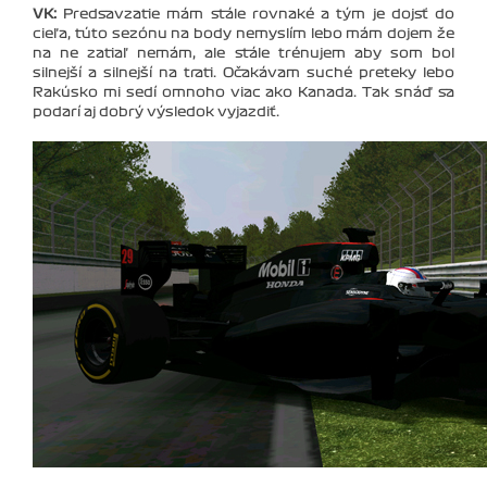
VK:
Predsavzatie mám stále rovnaké a tým je dojsť do
cieľa, túto sezónu na body nemyslím lebo mám dojem že
na ne zatiaľ nemám, ale stále trénujem aby som bol
silnejší a silnejší na trati. Očakávam suché preteky lebo
Rakúsko mi sedí omnoho viac ako Kanada. Tak snáď sa
podarí aj dobrý výsledok vyjazdiť.