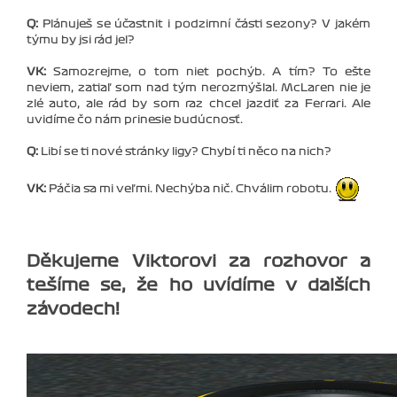
Q:
Plánuješ se účastnit i podzimní části sezony? V jakém
týmu by jsi rád jel?
VK:
Samozrejme, o tom niet pochýb. A tím? To ešte
neviem, zatiaľ som nad tým nerozmýšlal. McLaren nie je
zlé auto, ale rád by som raz chcel jazdiť za Ferrari. Ale
uvidíme čo nám prinesie budúcnosť.
Q:
Libí se ti nové stránky ligy? Chybí ti něco na nich?
VK:
Páčia sa mi veľmi. Nechýba nič. Chválim robotu.
Děkujeme Viktorovi za rozhovor a
tešíme se, že ho uvídíme v dalších
závodech!