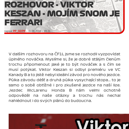
ROZHOVOR - VIKTOR
KESZAN - MOJÍM SNOM JE
FERRARI
napsal
PP_GDPR
- 11.06.2016 - 18:21
V dalším rozhovoru na ČF1L jsme se rozhodli vyzpovídat
úplného nováčka. Myslíme si, že je dobré stálým členům
trochu připomenout jaké je to být nováček a s čím se
musí potýkat. Viktor Keszan si odbyl premiéru ve VC
Kanady B a to jistě nebyl ideální závod pro nového jezdce.
Půlka závodu déšť a druhá půlka vysychající stopa... to je
samo o sobě obtížné i pro zkušené jezdce na naší lize.
Jezdec McLarenu Honda B nám velmi ochotně
odpověděl na naše otázky a trochu nás nechal
nahlédnout i do svých plánů do budoucna.