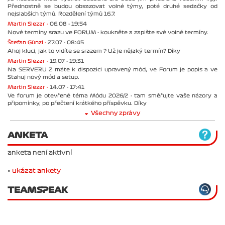
Přednostně se budou obsazovat volné týmy, poté druhé sedačky od
nejslabších týmů. Rozdělení týmů 16.7.
Martin Slezar -
06.08 - 19:54
Nové termíny srazu ve FORUM - koukněte a zapište své volné termíny.
Štefan Günzl -
27.07 - 08:45
Ahoj kluci, jak to vidíte se srazem ? Už je nějaký termín? Díky
Martin Slezar -
19.07 - 19:31
Na SERVERU 2 máte k dispozici upravený mód, ve Forum je popis a ve
Stahuj nový mód a setup.
Martin Slezar -
14.07 - 17:41
Ve forum je otevřené téma Módu 2026/2 - tam směřujte vaše názory a
připomínky, po přečtení krátkého příspěvku. Díky
Všechny zprávy
ANKETA
anketa není aktivní
•
ukázat ankety
TEAMSPEAK