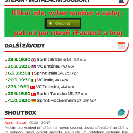
DALŠÍ ZÁVODY
.:
23.8. 19:30
Sprint Británie 14
, 20 kol
.:
30.8. 19:30
VC Británie
, 40 kol
.:
6.9. 19:30
Sprint Italie 14
, 20 kol
.:
20.9. 19:30
VC Itálie
, 40 kol
.:
27.9. 19:30
VC Turecko
, 44 kol
.:
29.9. 19:30
Sprint Turecko 15
, 22 kol
.:
4.10. 19:30
Sprint Hockenheim 17
, 25 kol
SHOUTBOX
Martin Slezar -
07.08 - 20:17
Prosím o urychlení přihlášek na novou sezonu. Jezdci přihlášení po 15.7. si
již nebudou moci vybírat sedačku ale bude jim přidělena vedením ligy.