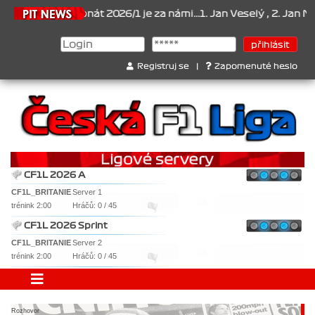
ampionát 2026/1 je za námi...1. Jan Veselý , 2. Jan Nováček , 3. J
Registruj se
|
Zapomenuté heslo
CF1L 2026 A
CF1L_BRITANIE
Server 1
trénink 2:00
Hráčů: 0 / 45
CF1L 2026 Sprint
CF1L_BRITANIE
Server 2
trénink 2:00
Hráčů: 0 / 45
Rozhovor