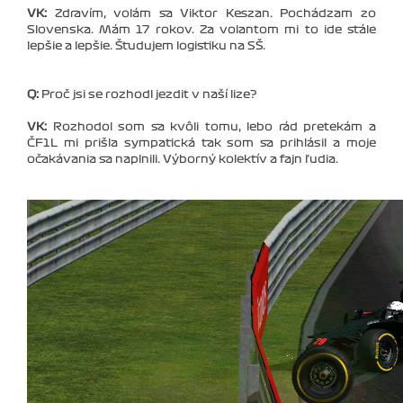
VK:
Zdravím, volám sa Viktor Keszan. Pochádzam zo
Slovenska. Mám 17 rokov. Za volantom mi to ide stále
lepšie a lepšie. Študujem logistiku na SŠ.
Q:
Proč jsi se rozhodl jezdit v naší lize?
VK:
Rozhodol som sa kvôli tomu, lebo rád pretekám a
ČF1L mi prišla sympatická tak som sa prihlásil a moje
očakávania sa naplnili. Výborný kolektív a fajn ľudia.