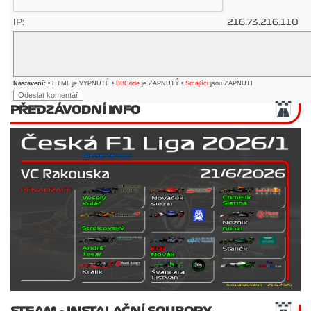
IP:
216.73.216.110
Nastavení:
• HTML je VYPNUTÉ •
BBCode
je ZAPNUTÝ •
Smajlíci
jsou ZAPNUTI
PŘEDZÁVODNÍ INFO
STEAM - INSTALAČNÍ SOUBORY