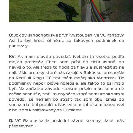
Q:
Jak by jsi hodnotil své první vystoupení ve VC Kanady?
Asi to byl křest ohněm… za takových podmínek co
panovaly...
KV:
Ak mám pravdu povedať. Nebolo to všetko podľa
mojích predstáv. Chcel som prísť do cieľa aspoň, no
nevyšlo to. Ale třeba to hodiť za hlavu a sústrediť sa na
najbližšie preteky ktoré nás čakajú v Rakúsku, presnejšie
na RedBull Ringu. Tú trať mám radšej ako Montreal. Tie
podmienky neboli práve najlepšie, ale takto to asi malo
byť. Na začiatku závodu strašne pršalo a ku koncu už
začala schnúť aj trať. Po chybách ktoré som urobil som si
povedal, že nemám čo stratiť tak som obul zmes do
sucha a to bol problém. Následkom toho som havaroval
a bol som klasifikovaný na 11.mieste.
Q:
VC Rakouska je poslední závod sezony. Jaké máš
předsevzetí ?