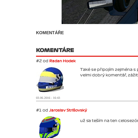
KOMENTÁŘE
KOMENTÁRE
#2 od
Radan Hodek
Také se připojím zejména s
velmi dobrý komentář, záži
03.06.2016 - 16:43
#1 od
Jaroslav Strišovský
už sa teším na ten celosezó