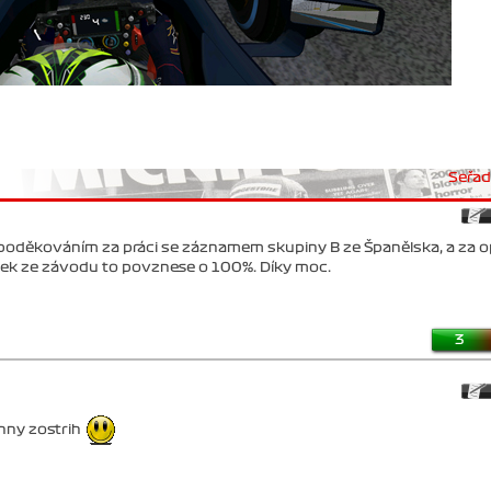
Seřadi
 poděkováním za práci se záznamem skupiny B ze Španělska, a za 
tek ze závodu to povznese o 100%. Díky moc.
3
nny zostrih