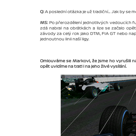
Q:
A poslední otázka je už tradiční… Jak by se m
MS:
Po přerozdělení jednotlivých vedoucích fun
zdá nabral na obrátkách a lize se začalo opět 
závody za celý rok jako DTM, FIA GT nebo např
jednoutnou linii naší ligy.
Omlouváme se Markovi, že jsme ho vyrušili n
opět uvidíme na trati i na jeho živé vysílání.