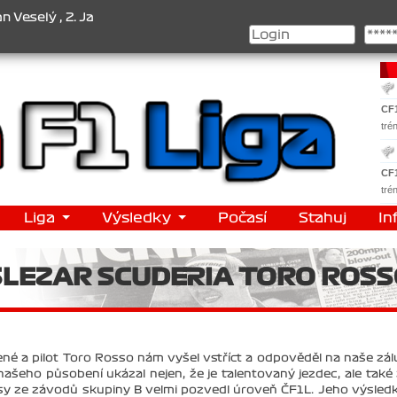
an Nováček , 3. Jakub Chmelík , Pohár konstruktérů : 1. Ferrari . 
CF
tré
CF
tré
Liga
Výsledky
Počasí
Stahuj
In
SLEZAR SCUDERIA TORO ROS
ené a pilot Toro Rosso nám vyšel vstříct a odpověděl na naše zá
ašeho působení ukázal nejen, že je talentovaný jezdec, ale také 
sy ze závodů skupiny B velmi pozvedl úroveň ČF1L. Jeho výsled