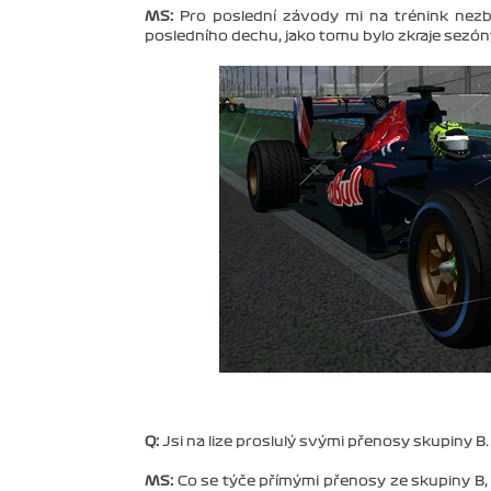
MS:
Pro poslední závody mi na trénink nez
posledního dechu, jako tomu bylo zkraje sezón
Q:
Jsi na lize proslulý svými přenosy skupiny B
MS:
Co se týče přímými přenosy ze skupiny B, 