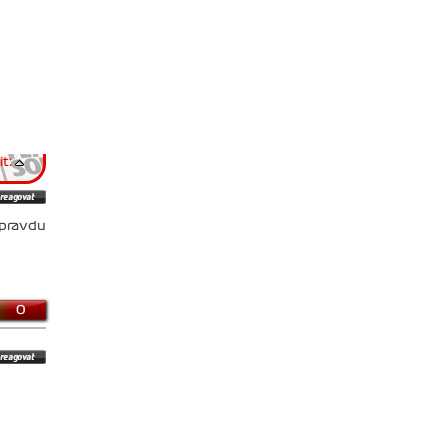
t:
opravdu
0