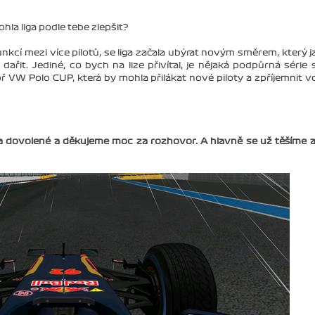
ohla liga podle tebe zlepšit?
kcí mezi více pilotů, se liga začala ubýrat novým směrem, který j
dařit. Jediné, co bych na lize přivítal, je nějaká podpůrná série 
 VW Polo CUP, která by mohla přilákat nové piloty a zpříjemnit v
a dovolené a děkujeme moc za rozhovor. A hlavně se už těšíme 