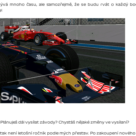
bývá mnoho času, ale samozřejmě, že se budu rvát o každý b
y.
. Plánuješ dál vysílat závody? Chystáš nějaké změny ve vysílaní?
tak není letošní ročník podle mých přestav. Po zakoupení nového