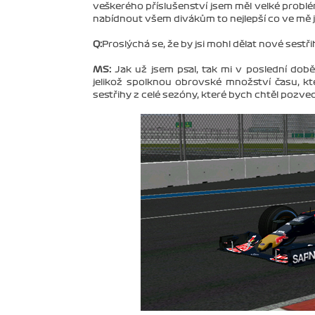
veškerého příslušenství jsem měl velké problé
nabídnout všem divákům to nejlepší co ve mě j
Q:
Proslýchá se, že by jsi mohl dělat nové sestř
MS:
Jak už jsem psal, tak mi v poslední dob
jelikož spolknou obrovské množství času, 
sestřihy z celé sezóny, které bych chtěl pozv