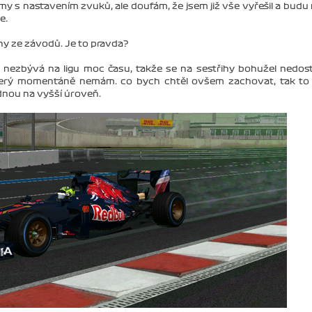
my s nastavením zvuků, ale doufám, že jsem již vše vyřešil a budu
e.
ihy ze závodů. Je to pravda?
ě nezbývá na ligu moc času, takže se na sestřihy bohužel nedos
který momentáně nemám. co bych chtěl ovšem zachovat, tak to
ednou na vyšší úroveň.