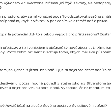
m výkonem v Silverstone. Následující čtyři závody, ale nedopadl
o?
 a prostoru, aby se mi konečně podařilo odstartovat sezónu s ně
así podařilo, když P. Vávrovi v posledním kole téměř došlo palivo.
aplnila potenciál. Jak to s tebou vypadá pro příští sezonu? Zůsta
 představ a to i vzhledem k občasné týmové absenci. U týmu jse
ný. Proto zatím nic nenasvědčuje tomu, abych měl své působiš
tom jsou jezdci s jízdou na vodě. Ty jsi si dojel pro deset bodů a d
eštivému počasí hodně povedl a stejně jako na Silverstone j
at a dojet pro velkou porci bodů. Vypadáto, že na morku mi to 
? Myslíš ještě na zlepšení svého postavení v celkovém pořadí?