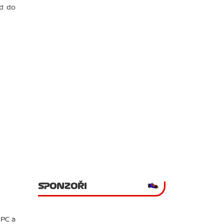
od do
SPONZOŘI
 PC a