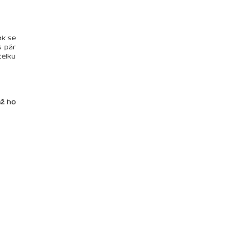
ak se
s pár
celku
až ho