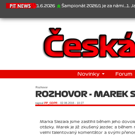
21.6.2026
Šampionát 2026/1 je za námi...1. Jan Veselý , 2. J
Novinky
Forum
Rozhovor
ROZHOVOR - MAREK 
napsal
PP_GDPR
- 02.06.2016 - 10:27
Marka Slezara jsme zastihli během jeho dovol
otázky. Marek je již zkušený jezdec a během n
velmi talentovaný komentátor a svými přeno