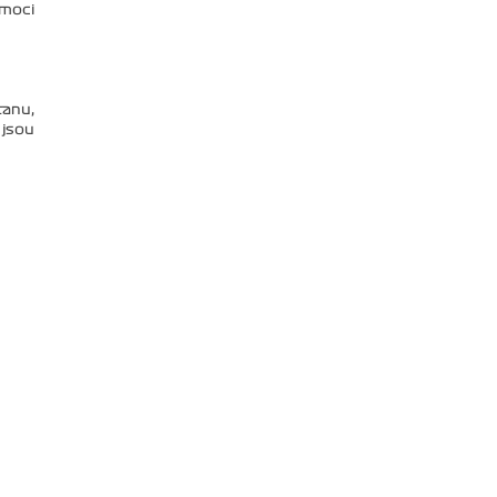
 moci
tanu,
 jsou