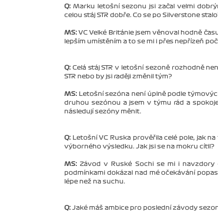
Q:
Marku letošní sezonu jsi začal velmi dobrý
celou stáj STR dobře. Co se po Silverstone stal
MS:
VC Velké Británie jsem věnoval hodně času
lepším umístěním a to se mi i přes nepřízeň poč
Q:
Celá stáj STR v letošní sezoně rozhodně nen
STR nebo by jsi raději změnil tým?
MS:
Letošní sezóna není úplně podle týmových
druhou sezónou a jsem v týmu rád a spokoje
následují sezóny měnit.
Q:
Letošní VC Ruska prověřila celé pole, jak na 
výborného výsledku. Jak jsi se na mokru cítil?
MS:
Závod v Ruské Sochi se mi i navzdory d
podmínkami dokázal nad mé očekávání popasov
lépe než na suchu.
Q:
Jaké máš ambice pro poslední závody sezony