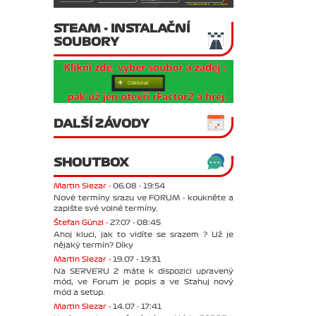
STEAM - INSTALAČNÍ
SOUBORY
DALŠÍ ZÁVODY
SHOUTBOX
Martin Slezar -
06.08 - 19:54
Nové termíny srazu ve FORUM - koukněte a
zapište své volné termíny.
Štefan Günzl -
27.07 - 08:45
Ahoj kluci, jak to vidíte se srazem ? Už je
nějaký termín? Díky
Martin Slezar -
19.07 - 19:31
Na SERVERU 2 máte k dispozici upravený
mód, ve Forum je popis a ve Stahuj nový
mód a setup.
Martin Slezar -
14.07 - 17:41