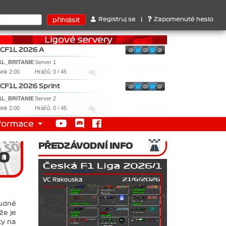
2. Williams , 3. RedBull ..... SprintCup - 1. Jan Nováček , 2. Mart
Registruj se
|
Zapomenuté heslo
CF1L 2026 A
1L_BRITANIE
Server 1
nink 2:00
Hráčů: 0 / 45
CF1L 2026 Sprint
1L_BRITANIE
Server 2
nink 2:00
Hráčů: 0 / 45
formace
PŘEDZÁVODNÍ INFO
SO
ludné
že je
ky na