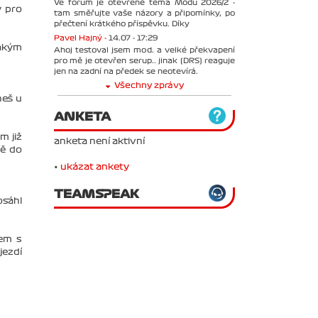
Ve forum je otevřené téma Módu 2026/2 -
y pro
tam směřujte vaše názory a připomínky, po
přečtení krátkého příspěvku. Díky
Pavel Hajný -
14.07 - 17:29
jakým
Ahoj testoval jsem mod. a velké překvapení
pro mě je otevřen serup.. jinak (DRS) reaguje
jen na zadní na předek se neotevírá.
Všechny zprávy
neš u
ANKETA
m již
anketa není aktivní
tě do
•
ukázat ankety
TEAMSPEAK
osáhl
sem s
jezdí