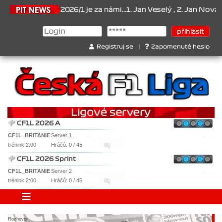
ionát 2026/1 je za námi...1. Jan Veselý , 2. Jan Nováček , 3. Jaku
Registruj se
|
Zapomenuté heslo
CF1L 2026 A
CF1L_BRITANIE
Server 1
trénink 2:00
Hráčů: 0 / 45
CF1L 2026 Sprint
CF1L_BRITANIE
Server 2
trénink 2:00
Hráčů: 0 / 45
Rozhovor