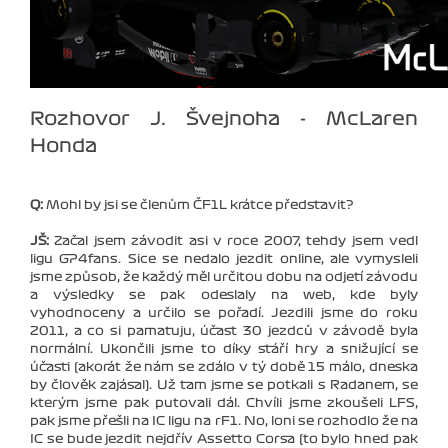
Rozhovor J. Švejnoha - McLaren
Honda
Q:
Mohl by jsi se členům ČF1L krátce představit?
JŠ:
Začal jsem závodit asi v roce 2007, tehdy jsem vedl
ligu GP4fans. Sice se nedalo jezdit online, ale vymysleli
jsme způsob, že každý měl určitou dobu na odjetí závodu
a výsledky se pak odeslaly na web, kde byly
vyhodnoceny a určilo se pořadí. Jezdili jsme do roku
2011, a co si pamatuju, účast 30 jezdců v závodě byla
normální. Ukončili jsme to díky stáří hry a snižující se
účasti (akorát že nám se zdálo v tý době 15 málo, dneska
by člověk zajásal). Už tam jsme se potkali s Radanem, se
kterým jsme pak putovali dál. Chvíli jsme zkoušeli LFS,
pak jsme přešli na IC ligu na rF1. No, loni se rozhodlo že na
IC se bude jezdit nejdřív Assetto Corsa (to bylo hned pak