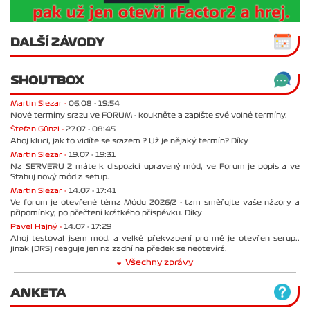
DALŠÍ ZÁVODY
SHOUTBOX
Martin Slezar -
06.08 - 19:54
Nové termíny srazu ve FORUM - koukněte a zapište své volné termíny.
Štefan Günzl -
27.07 - 08:45
Ahoj kluci, jak to vidíte se srazem ? Už je nějaký termín? Díky
Martin Slezar -
19.07 - 19:31
Na SERVERU 2 máte k dispozici upravený mód, ve Forum je popis a ve
Stahuj nový mód a setup.
Martin Slezar -
14.07 - 17:41
Ve forum je otevřené téma Módu 2026/2 - tam směřujte vaše názory a
připomínky, po přečtení krátkého příspěvku. Díky
Pavel Hajný -
14.07 - 17:29
Ahoj testoval jsem mod. a velké překvapení pro mě je otevřen serup..
jinak (DRS) reaguje jen na zadní na předek se neotevírá.
Všechny zprávy
ANKETA