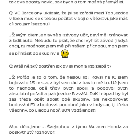
tak dva boosty navíc, pak bych o tom možná přemýšlel.
Q:
VC Barcelony ukázala, že jsi se zařadil mezi Top jezdce
v lize a musí se s tebou počítat v boji o vítězství. jaké máš
cíl pro jarní sezonu?
JŠ:
Mým cílem je hlavně si závody užít, baví mě i trénovat
a ladit auto. Nebudu tu psát, že chci vyhrát závod (i když
chci), tu možnost jsem měl při našem příchodu, moh jsem
se přihlásit do skupiny B
Q:
Máš nějaký postřeh jak by jsi mohla liga zlepšit?
JŠ:
Pořád je to o tom, že nejsou lidi. Kdysi na IC jsem
bojoval o 15 místa, a byl sem rád a bavilo mě to. Už jsem
to nadhodil, obě třidy bych spojil, a bodoval bych
absolutní pořadí a pak jezdce B zvášť. Další nápad by byl
zas třeba opět spojit obě skupiny, ale nekopírovat
bodování F1 a bodovat podobně jako v Indy car, tj. třeba
všechny, co ujedou např. 80% vzdálenosti.
Moc děkujeme J. Švejnohovi a týmu Mclaren Honda za
poskytnutý rozhovor!