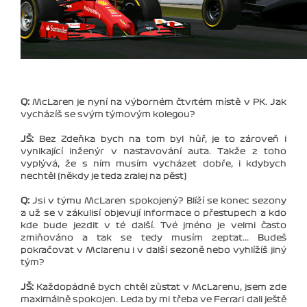
Q:
McLaren je nyní na výborném čtvrtém místě v PK. Jak
vycházíš se svým týmovým kolegou?
JŠ:
Bez Zdeňka bych na tom byl hůř, je to zároveň i
vynikající inženýr v nastavování auta. Takže z toho
vyplývá, že s ním musím vycházet dobře, i kdybych
nechtěl (někdy je teda zralej na pěst)
Q:
Jsi v týmu McLaren spokojený? Blíží se konec sezony
a už se v zákulisí objevují informace o přestupech a kdo
kde bude jezdit v té další. Tvé jméno je velmi často
zmiňováno a tak se tedy musím zeptat... Budeš
pokračovat v Mclarenu i v další sezoně nebo vyhlížíš jiný
tým?
JŠ:
Každopádně bych chtěl zůstat v McLarenu, jsem zde
maximálně spokojen. Leda by mi třeba ve Ferrari dali ještě