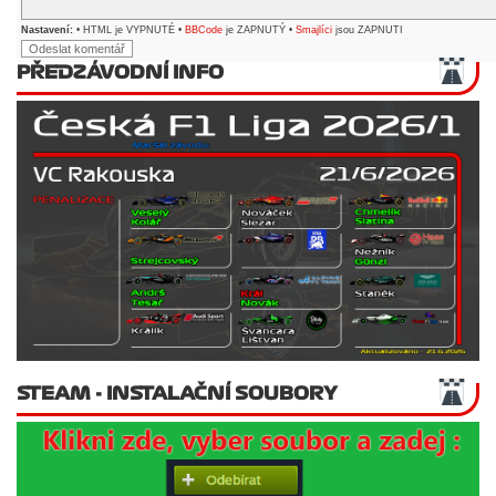
Nastavení:
• HTML je VYPNUTÉ •
BBCode
je ZAPNUTÝ •
Smajlíci
jsou ZAPNUTI
PŘEDZÁVODNÍ INFO
STEAM - INSTALAČNÍ SOUBORY