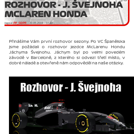
ROZHOVOR - J. ŠVEJNOHA
MCLAREN HONDA
napsal
PP_GDPR
- 20.05.2016 - 07:40
Přinášíme Vám první rozhovor sezony. Po VC Španělska
jsme požádali o rozhovor jezdce McLarenu Hondu
Jáchyma Švejnohu. Jáchym byl po velmi povedém
závodě v Barceloně, z kterého si odvezl třetí místo, v
dobré náladě a otevřeně nám odpověděl na naše otázky.