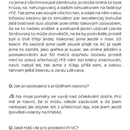
co jsme ji všichni koupili zamítnuto, protože online to byla
hrůza, nic nefungovalo), a dalším simulátorem na řadě byl
rF2. Tak jsme zas koupili všichni ten, a odjeli na něm celou
loňskou sezónu (je to simulátor par excellence), bohužel
jisté bratrské duo zbytek pole drtilo takovým způsobem,
že se to nedalo snášet a postupně jezdci ubývali (Jarda
Strišovský to může dosvědčit, ne že by podváděli, prostě
byli o dvě třídy jinde). Nakonec jsme jezdili v max. 10
lidech. Po sezóně jsme opět zkusili přejít na AC (a opět
jsme to zamítli, jako grafika je super, ale online ježdění s
poskakováním aut 50 metrů dopředu dozadu prostě
není to pravý ořechový) rF2 nám byl bratry znechucen,
navíc nebyli lidi, tak jsme z ICligy přišli sem, a sebou
táhnem ještě Zdendu a Jardu Lištvana.
Q:
Jak jsi spokojený s průběhem sezony?
JŠ:
Na moje poměry se vyvíjí nad očekávání dobře. Pro
mě je hlavní, že si můžu někde zazávodit a že jsem
nedopad jak zbytek lidí z předchozí ligy, kde jsem jezdil
(pověsili volanty na hřebík)
Q:
Jaké máš cíle pro poslední tři VC?