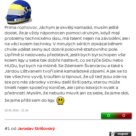
Prima rozhovor, Jáchym je skvělý kamarád, musím ještě
dodat, že je vždy nápomocen pomoci druhým, když mají
problémy technického rázu, má talent nejen na závodění, ale i
na věci kolem techniky. V minulých sériích dokázal během
chvíle udělat skiny aut dobré polovině startovního pole.
Upřímě si nedovedu představit, jestli bych byl schopen vše
kolem ligy u sebe tak dobře nastavit, co se týče GIDu nebo
HUDu, byl bych na mizině. Se Zdenkem Švancarou a také s
Jardou Lištvanem tvoří silné kamarádské zázemí. A jak se to
tak všechno vyvíjí, troufám si tipnout, že už teď jsou zde na
lize pro nás zárodky vzniku další širší party, kterou může
tmelit nejen společný koníček, ale i plno lidských kvalit a
předností. Myslím, že nebudu mluvit jen za sebe, že jsme rádi,
že jsme přišli sem do ligy.
20.05.2016 - 21:24
0
0
#1 od
Jaroslav Strišovský