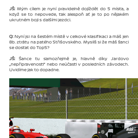
JŠ:
Mým cílem je nyní pravidelně dojíždět do 5 místa, a
když se to nepovede, tak alespoň ať je to po nějakém
ukrutném boji s dalšími jezdci.
Q:
Nyní jsi na šestém místě v celkové klasifikaci a máš jen
8b. ztrátu na patého Střišovského. Myslíš si že máš šanci
se dostat do Top5?
JŠ:
Šance tu samozřejmě je, hlavně díky Jardovo
„nepřipravenosti“ nebo neúčasti v posledních závodech.
Uvidíme jak to dopadne.