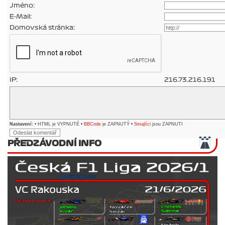
Jméno:
E-Mail:
Domovská stránka:
IP:
216.73.216.191
Nastavení:
• HTML je VYPNUTÉ •
BBCode
je ZAPNUTÝ •
Smajlíci
jsou ZAPNUTI
PŘEDZÁVODNÍ INFO