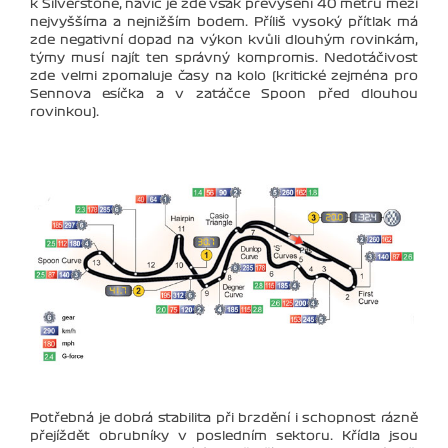
k Silverstone, navíc je zde však převýšení 40 metrů mezi
nejvyššíma a nejnižším bodem. Příliš vysoký přítlak má
zde negativní dopad na výkon kvůli dlouhým rovinkám,
týmy musí najít ten správný kompromis. Nedotáčivost
zde velmi zpomaluje časy na kolo (kritické zejména pro
Sennova esíčka a v zatáčce Spoon před dlouhou
rovinkou).
Potřebná je dobrá stabilita při brzdění i schopnost rázně
přejíždět obrubníky v posledním sektoru. Křídla jsou