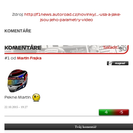
Zdroj:
http://f1news.autoroad.cz/novinky/...-usa-a-jake-
jsou-jeho-parametry-video
KOMENTÁŘE
KOMENTÁRE
Seřadit:
#1 od
Martin Frajka
Pekne Martin.
22.10.2015 - 19:27
4
-5
Tvůj komentář