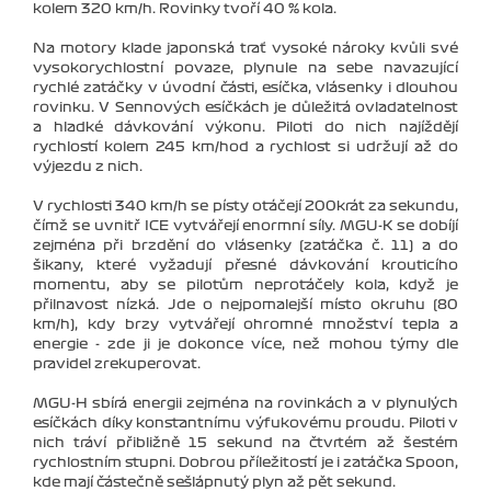
kolem 320 km/h. Rovinky tvoří 40 % kola.
Na motory klade japonská trať vysoké nároky kvůli své
vysokorychlostní povaze, plynule na sebe navazující
rychlé zatáčky v úvodní části, esíčka, vlásenky i dlouhou
rovinku. V Sennových esíčkách je důležitá ovladatelnost
a hladké dávkování výkonu. Piloti do nich najíždějí
rychlostí kolem 245 km/hod a rychlost si udržují až do
výjezdu z nich.
V rychlosti 340 km/h se písty otáčejí 200krát za sekundu,
čímž se uvnitř ICE vytvářejí enormní síly. MGU-K se dobíjí
zejména při brzdění do vlásenky (zatáčka č. 11) a do
šikany, které vyžadují přesné dávkování krouticího
momentu, aby se pilotům neprotáčely kola, když je
přilnavost nízká. Jde o nejpomalejší místo okruhu (80
km/h), kdy brzy vytvářejí ohromné množství tepla a
energie - zde ji je dokonce více, než mohou týmy dle
pravidel zrekuperovat.
MGU-H sbírá energii zejména na rovinkách a v plynulých
esíčkách díky konstantnímu výfukovému proudu. Piloti v
nich tráví přibližně 15 sekund na čtvrtém až šestém
rychlostním stupni. Dobrou příležitostí je i zatáčka Spoon,
kde mají částečně sešlápnutý plyn až pět sekund.