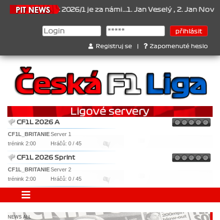
mpionát 2026/1 je za námi...1. Jan Veselý , 2. Jan Nováček , 3. Jak
Registruj se
|
Zapomenuté heslo
CF1L 2026 A
CF1L_BRITANIE
Server 1
trénink 2:00
Hráčů: 0 / 45
CF1L 2026 Sprint
CF1L_BRITANIE
Server 2
trénink 2:00
Hráčů: 0 / 45
NEWS ALL