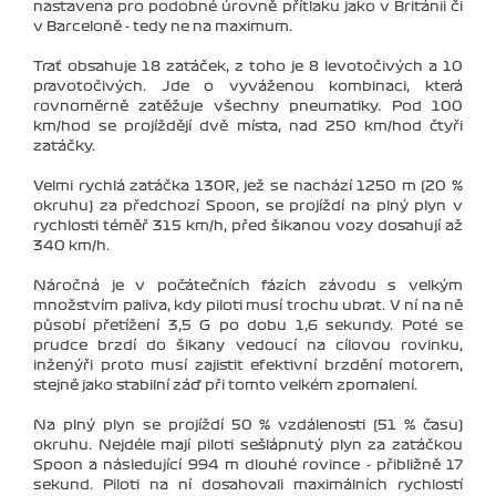
nastavena pro podobné úrovně přítlaku jako v Británii či
v Barceloně - tedy ne na maximum.
Trať obsahuje 18 zatáček, z toho je 8 levotočivých a 10
pravotočivých. Jde o vyváženou kombinaci, která
rovnoměrně zatěžuje všechny pneumatiky. Pod 100
km/hod se projíždějí dvě místa, nad 250 km/hod čtyři
zatáčky.
Velmi rychlá zatáčka 130R, jež se nachází 1250 m (20 %
okruhu) za předchozí Spoon, se projíždí na plný plyn v
rychlosti téměř 315 km/h, před šikanou vozy dosahují až
340 km/h.
Náročná je v počátečních fázích závodu s velkým
množstvím paliva, kdy piloti musí trochu ubrat. V ní na ně
působí přetížení 3,5 G po dobu 1,6 sekundy. Poté se
prudce brzdí do šikany vedoucí na cílovou rovinku,
inženýři proto musí zajistit efektivní brzdění motorem,
stejně jako stabilní záď při tomto velkém zpomalení.
Na plný plyn se projíždí 50 % vzdálenosti (51 % času)
okruhu. Nejdéle mají piloti sešlápnutý plyn za zatáčkou
Spoon a následující 994 m dlouhé rovince - přibližně 17
sekund. Piloti na ní dosahovali maximálních rychlostí