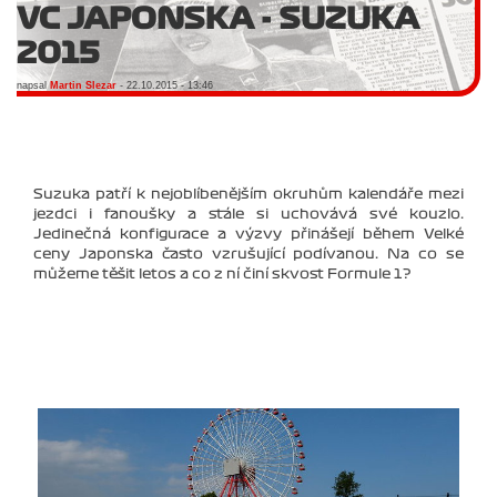
VC JAPONSKA - SUZUKA
2015
napsal
Martin Slezar
- 22.10.2015 - 13:46
Suzuka patří k nejoblíbenějším okruhům kalendáře mezi
jezdci i fanoušky a stále si uchovává své kouzlo.
Jedinečná konfigurace a výzvy přinášejí během Velké
ceny Japonska často vzrušující podívanou. Na co se
můžeme těšit letos a co z ní činí skvost Formule 1?