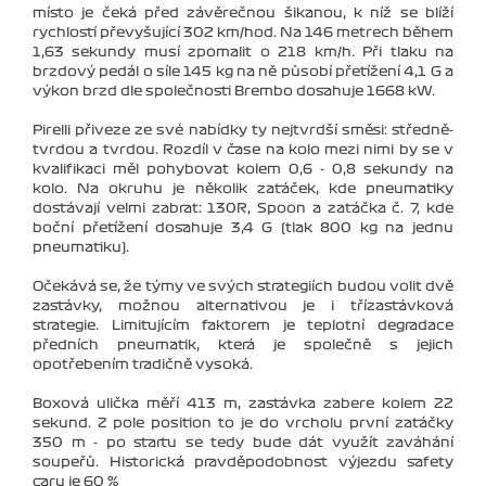
místo je čeká před závěrečnou šikanou, k níž se blíží
rychlostí převyšující 302 km/hod. Na 146 metrech během
1,63 sekundy musí zpomalit o 218 km/h. Při tlaku na
brzdový pedál o síle 145 kg na ně působí přetížení 4,1 G a
výkon brzd dle společnosti Brembo dosahuje 1668 kW.
Pirelli přiveze ze své nabídky ty nejtvrdší směsi: středně-
tvrdou a tvrdou. Rozdíl v čase na kolo mezi nimi by se v
kvalifikaci měl pohybovat kolem 0,6 - 0,8 sekundy na
kolo. Na okruhu je několik zatáček, kde pneumatiky
dostávají velmi zabrat: 130R, Spoon a zatáčka č. 7, kde
boční přetížení dosahuje 3,4 G (tlak 800 kg na jednu
pneumatiku).
Očekává se, že týmy ve svých strategiích budou volit dvě
zastávky, možnou alternativou je i třízastávková
strategie. Limitujícím faktorem je teplotní degradace
předních pneumatik, která je společně s jejich
opotřebením tradičně vysoká.
Boxová ulička měří 413 m, zastávka zabere kolem 22
sekund. Z pole position to je do vrcholu první zatáčky
350 m - po startu se tedy bude dát využít zaváhání
soupeřů. Historická pravděpodobnost výjezdu safety
caru je 60 %