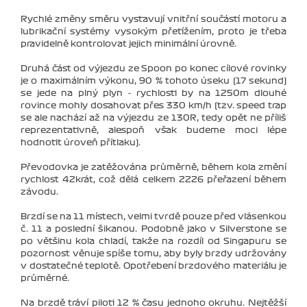
Rychlé změny směru vystavují vnitřní součástí motoru a
lubrikační systémy vysokým přetížením, proto je třeba
pravidelně kontrolovat jejich minimální úrovně.
Druhá část od výjezdu ze Spoon po konec cílové rovinky
je o maximálním výkonu, 90 % tohoto úseku (17 sekund)
se jede na plný plyn - rychlosti by na 1250m dlouhé
rovince mohly dosahovat přes 330 km/h (tzv. speed trap
se ale nachází až na výjezdu ze 130R, tedy opět ne příliš
reprezentativně, alespoň však budeme moci lépe
hodnotit úroveň přítlaku).
Převodovka je zatěžována průměrně, během kola změní
rychlost 42krát, což dělá celkem 2226 přeřazení během
závodu.
Brzdí se na 11 místech, velmi tvrdě pouze před vlásenkou
č. 11 a poslední šikanou. Podobně jako v Silverstone se
po většinu kola chladí, takže na rozdíl od Singapuru se
pozornost věnuje spíše tomu, aby byly brzdy udržovány
v dostatečné teplotě. Opotřebení brzdového materiálu je
průměrné.
Na brzdě tráví piloti 12 % času jednoho okruhu. Nejtěžší