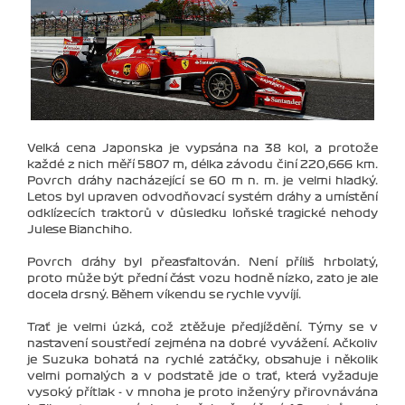
Velká cena Japonska je vypsána na 38 kol, a protože
každé z nich měří 5807 m, délka závodu činí 220,666 km.
Povrch dráhy nacházející se 60 m n. m. je velmi hladký.
Letos byl upraven odvodňovací systém dráhy a umístění
odklízecích traktorů v důsledku loňské tragické nehody
Julese Bianchiho.
Povrch dráhy byl přeasfaltován. Není příliš hrbolatý,
proto může být přední část vozu hodně nízko, zato je ale
docela drsný. Během víkendu se rychle vyvíjí.
Trať je velmi úzká, což ztěžuje předjíždění. Týmy se v
nastavení soustředí zejména na dobré vyvážení. Ačkoliv
je Suzuka bohatá na rychlé zatáčky, obsahuje i několik
velmi pomalých a v podstatě jde o trať, která vyžaduje
vysoký přítlak - v mnoha je proto inženýry přirovnávána