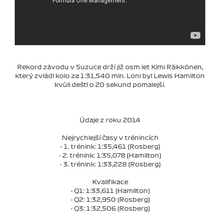
Rekord závodu v Suzuce drží již osm let Kimi Räikkönen,
který zvládl kolo za 1:31,540 min. Loni byl Lewis Hamilton
kvůli dešti o 20 sekund pomalejší.
Údaje z roku 2014
Nejrychlejší časy v trénincích
- 1. trénink: 1:35,461 (Rosberg)
- 2. trénink: 1:35,078 (Hamilton)
- 3. trénink: 1:33,228 (Rosberg)
Kvalifikace
- Q1: 1:33,611 (Hamilton)
- Q2: 1:32,950 (Rosberg)
- Q3: 1:32,506 (Rosberg)