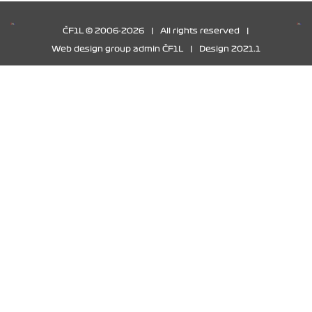
ČF1L © 2006-2026
|
All rights reserved
|
Web design group admin ČF1L
|
Design 2021.1