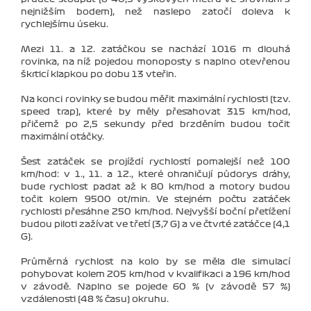
nejnižším bodem), než naslepo zatočí doleva k
rychlejšímu úseku.
Mezi 11. a 12. zatáčkou se nachází 1016 m dlouhá
rovinka, na níž pojedou monoposty s naplno otevřenou
škrticí klapkou po dobu 13 vteřin.
Na konci rovinky se budou měřit maximální rychlosti (tzv.
speed trap), které by měly přesahovat 315 km/hod,
přičemž po 2,5 sekundy před brzděním budou točit
maximální otáčky.
Šest zatáček se projíždí rychlostí pomalejší než 100
km/hod: v 1., 11. a 12., které ohraničují půdorys dráhy,
bude rychlost padat až k 80 km/hod a motory budou
točit kolem 9500 ot/min. Ve stejném počtu zatáček
rychlosti přesáhne 250 km/hod. Nejvyšší boční přetížení
budou piloti zažívat ve třetí (3,7 G) a ve čtvrté zatáčce (4,1
G).
Průměrná rychlost na kolo by se měla dle simulací
pohybovat kolem 205 km/hod v kvalifikaci a 196 km/hod
v závodě. Naplno se pojede 60 % (v závodě 57 %)
vzdálenosti (48 % času) okruhu.