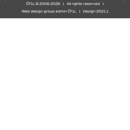
ČF1L © 2006-2026
|
All rights reserved
|
Web design group admin ČF1L
|
Design 2021.1