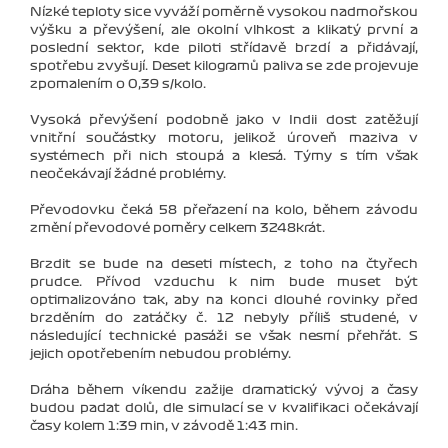
Nízké teploty sice vyváží poměrně vysokou nadmořskou
výšku a převýšení, ale okolní vlhkost a klikatý první a
poslední sektor, kde piloti střídavě brzdí a přidávají,
spotřebu zvyšují. Deset kilogramů paliva se zde projevuje
zpomalením o 0,39 s/kolo.
Vysoká převýšení podobně jako v Indii dost zatěžují
vnitřní součástky motoru, jelikož úroveň maziva v
systémech při nich stoupá a klesá. Týmy s tím však
neočekávají žádné problémy.
Převodovku čeká 58 přeřazení na kolo, během závodu
změní převodové poměry celkem 3248krát.
Brzdit se bude na deseti místech, z toho na čtyřech
prudce. Přívod vzduchu k nim bude muset být
optimalizováno tak, aby na konci dlouhé rovinky před
brzděním do zatáčky č. 12 nebyly příliš studené, v
následující technické pasáži se však nesmí přehřát. S
jejich opotřebením nebudou problémy.
Dráha během víkendu zažije dramatický vývoj a časy
budou padat dolů, dle simulací se v kvalifikaci očekávají
časy kolem 1:39 min, v závodě 1:43 min.