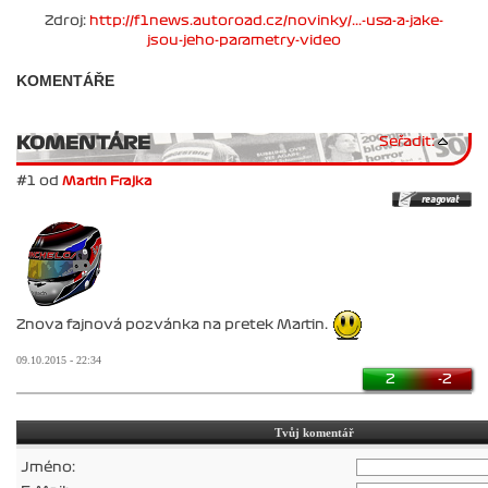
Zdroj:
http://f1news.autoroad.cz/novinky/...-usa-a-jake-
jsou-jeho-parametry-video
KOMENTÁŘE
KOMENTÁRE
Seřadit:
#1 od
Martin Frajka
Znova fajnová pozvánka na pretek Martin.
09.10.2015 - 22:34
2
-2
Tvůj komentář
Jméno: