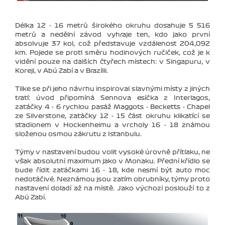
Délka 12 - 16 metrů širokého okruhu dosahuje 5 516
metrů a nedělní závod vyhraje ten, kdo jako první
absolvuje 37 kol, což představuje vzdálenost 204,092
km. Pojede se proti směru hodinových ručiček, což je k
vidění pouze na dalších čtyřech místech: v Singapuru, v
Koreji, v Abú Zabí a v Brazílii.
Tilke se při jeho návrhu inspiroval slavnými místy z jiných
tratí: úvod připomíná Sennova esíčka z Interlagos,
zatáčky 4 - 6 rychlou pasáž Maggots - Becketts - Chapel
ze Silverstone, zatáčky 12 - 15 část okruhu klikatící se
stadionem v Hockenheimu a vrcholy 16 - 18 známou
složenou osmou zákrutu z Istanbulu.
Týmy v nastavení budou volit vysoké úrovně přítlaku, ne
však absolutní maximum jako v Monaku. Přední křídlo se
bude řídit zatáčkami 16 - 18, kde nesmí být auto moc
nedotáčivé. Neznámou jsou zatím obrubníky, týmy proto
nastavení doladí až na místě. Jako výchozí poslouží to z
Abú Zabí.