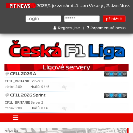
mpionát 2026/1 je za námi...1. Jan Veselý , 2. Jan Nováček , 3. Jak
Registruj se
|
Zapomenuté heslo
CF1L 2026 A
CF1L_BRITANIE
Server 1
trénink 2:00
Hráčů: 0 / 45
CF1L 2026 Sprint
CF1L_BRITANIE
Server 2
trénink 2:00
Hráčů: 0 / 45
NEWS ALL