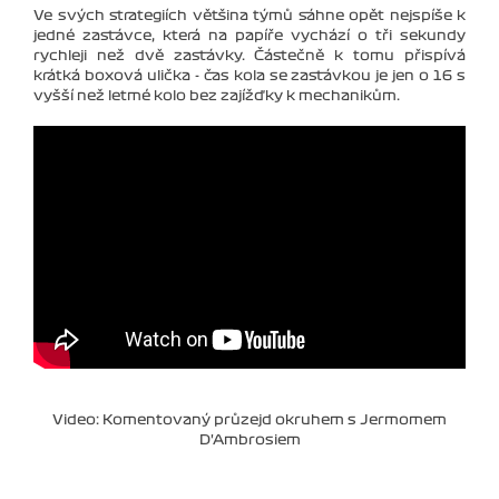
Ve svých strategiích většina týmů sáhne opět nejspíše k
jedné zastávce, která na papíře vychází o tři sekundy
rychleji než dvě zastávky. Částečně k tomu přispívá
krátká boxová ulička - čas kola se zastávkou je jen o 16 s
vyšší než letmé kolo bez zajížďky k mechanikům.
Video: Komentovaný průzejd okruhem s Jermomem
D'Ambrosiem