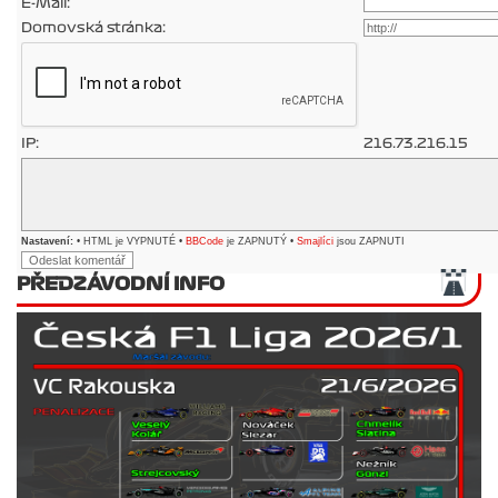
E-Mail:
Domovská stránka:
IP:
216.73.216.15
Nastavení:
• HTML je VYPNUTÉ •
BBCode
je ZAPNUTÝ •
Smajlíci
jsou ZAPNUTI
PŘEDZÁVODNÍ INFO