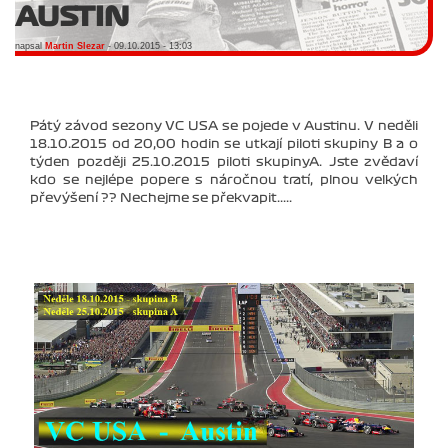
AUSTIN
napsal
Martin Slezar
- 09.10.2015 - 13:03
Pátý závod sezony VC USA se pojede v Austinu. V neděli
18.10.2015 od 20,00 hodin se utkají piloti skupiny B a o
týden později 25.10.2015 piloti skupinyA. Jste zvědaví
kdo se nejlépe popere s náročnou tratí, plnou velkých
převýšení ?? Nechejme se překvapit.....