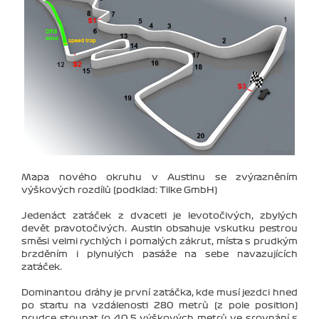
Mapa nového okruhu v Austinu se zvýrazněním
výškových rozdílů (podklad: Tilke GmbH)
Jedenáct zatáček z dvaceti je levotočivých, zbylých
devět pravotočivých. Austin obsahuje vskutku pestrou
směsi velmi rychlých i pomalých zákrut, místa s prudkým
brzděním i plynulých pasáže na sebe navazujících
zatáček.
Dominantou dráhy je první zatáčka, kde musí jezdci hned
po startu na vzdálenosti 280 metrů (z pole position)
prudce stoupat (o 40,5 výškových metrů ve srovnání s