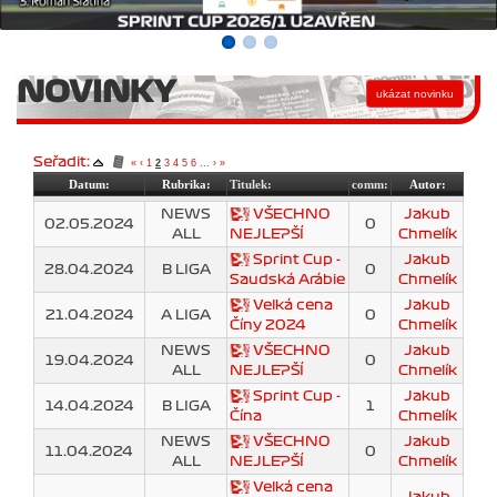
NOVINKY
Seřadit:
«
‹
1
2
3
4
5
6
...
›
»
Datum:
Rubrika:
Titulek:
comm:
Autor:
NEWS
VŠECHNO
Jakub
02.05.2024
0
ALL
NEJLEPŠÍ
Chmelík
Sprint Cup -
Jakub
28.04.2024
B LIGA
0
Saudská Arábie
Chmelík
Velká cena
Jakub
21.04.2024
A LIGA
0
Číny 2024
Chmelík
NEWS
VŠECHNO
Jakub
19.04.2024
0
ALL
NEJLEPŠÍ
Chmelík
Sprint Cup -
Jakub
14.04.2024
B LIGA
1
Čína
Chmelík
NEWS
VŠECHNO
Jakub
11.04.2024
0
ALL
NEJLEPŠÍ
Chmelík
Velká cena
Jakub