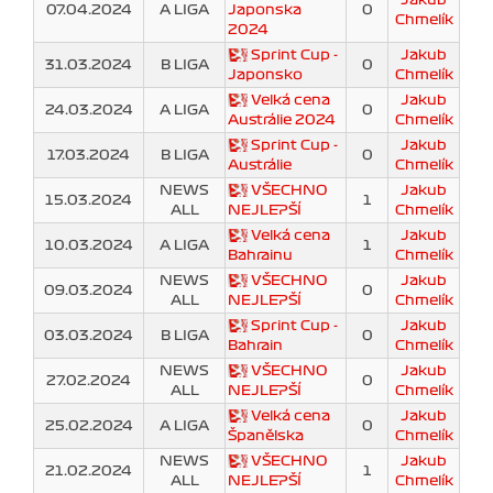
07.04.2024
A LIGA
Japonska
0
Chmelík
2024
Sprint Cup -
Jakub
31.03.2024
B LIGA
0
Japonsko
Chmelík
Velká cena
Jakub
24.03.2024
A LIGA
0
Austrálie 2024
Chmelík
Sprint Cup -
Jakub
17.03.2024
B LIGA
0
Austrálie
Chmelík
NEWS
VŠECHNO
Jakub
15.03.2024
1
ALL
NEJLEPŠÍ
Chmelík
Velká cena
Jakub
10.03.2024
A LIGA
1
Bahrainu
Chmelík
NEWS
VŠECHNO
Jakub
09.03.2024
0
ALL
NEJLEPŠÍ
Chmelík
Sprint Cup -
Jakub
03.03.2024
B LIGA
0
Bahrain
Chmelík
NEWS
VŠECHNO
Jakub
27.02.2024
0
ALL
NEJLEPŠÍ
Chmelík
Velká cena
Jakub
25.02.2024
A LIGA
0
Španělska
Chmelík
NEWS
VŠECHNO
Jakub
21.02.2024
1
ALL
NEJLEPŠÍ
Chmelík