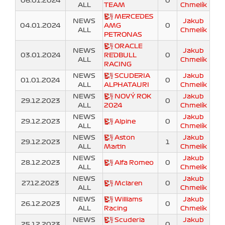
06.01.2024
0
ALL
TEAM
Chmelík
MERCEDES
NEWS
Jakub
04.01.2024
AMG
0
ALL
Chmelík
PETRONAS
ORACLE
NEWS
Jakub
03.01.2024
REDBULL
0
ALL
Chmelík
RACING
NEWS
SCUDERIA
Jakub
01.01.2024
0
ALL
ALPHATAURI
Chmelík
NEWS
NOVÝ ROK
Jakub
29.12.2023
0
ALL
2024
Chmelík
NEWS
Jakub
29.12.2023
Alpine
0
ALL
Chmelík
NEWS
Aston
Jakub
29.12.2023
1
ALL
Martin
Chmelík
NEWS
Jakub
28.12.2023
Alfa Romeo
0
ALL
Chmelík
NEWS
Jakub
27.12.2023
Mclaren
0
ALL
Chmelík
NEWS
Williams
Jakub
26.12.2023
0
ALL
Racing
Chmelík
NEWS
Scuderia
Jakub
25.12.2023
0