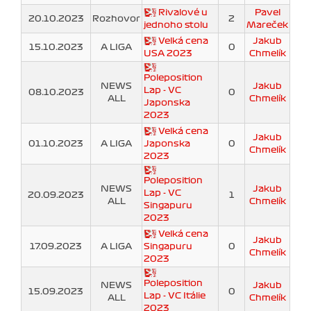
Rivalové u
Pavel
20.10.2023
Rozhovor
2
jednoho stolu
Mareček
Velká cena
Jakub
15.10.2023
A LIGA
0
USA 2023
Chmelík
Poleposition
NEWS
Jakub
Lap - VC
08.10.2023
0
ALL
Chmelík
Japonska
2023
Velká cena
Jakub
01.10.2023
A LIGA
Japonska
0
Chmelík
2023
Poleposition
NEWS
Jakub
Lap - VC
20.09.2023
1
ALL
Chmelík
Singapuru
2023
Velká cena
Jakub
17.09.2023
A LIGA
Singapuru
0
Chmelík
2023
Poleposition
NEWS
Jakub
15.09.2023
0
Lap - VC Itálie
ALL
Chmelík
2023