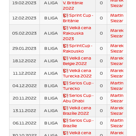
Marek
19.02.2023
A LIGA
V. Británie
0
Slezar
2022
Sprint Cup -
Martin
12.02.2023
B LIGA
0
Británie
Slezar
Velká cena
Marek
05.02.2023
A LIGA
Rakouska
0
Slezar
2023
SprintCup -
Marek
29.01.2023
B LIGA
0
Rakousko
Slezar
Velká cena
Marek
18.12.2022
A LIGA
0
Belgie 2022
Slezar
Velká cena
Marek
11.12.2022
A LIGA
0
Turecka 2022
Slezar
Serios Cup -
Martin
04.12.2022
B LIGA
0
Turecko
Slezar
Serios Cup -
Martin
20.11.2022
B LIGA
0
Abu Dhabi
Slezar
Velká cena
Marek
13.11.2022
A LIGA
0
Brazílie 2022
Slezar
Serios Cup -
Martin
06.11.2022
B LIGA
0
Brazílie
Slezar
Velká cena
Marek
30.10.2022
A LIGA
0