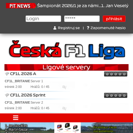
1.6.2026
Šampionát 2026/1 je za námi...1. Jan Veselý , 2. Jan N
Registruj se
|
Zapomenuté heslo
CF1L 2026 A
CF1L_BRITANIE
Server 1
trénink 2:00
Hráčů: 0 / 45
CF1L 2026 Sprint
CF1L_BRITANIE
Server 2
trénink 2:00
Hráčů: 0 / 45