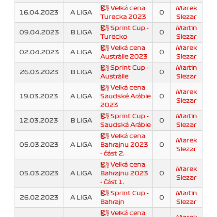
Velká cena
Marek
16.04.2023
A LIGA
0
Turecka 2023
Slezar
Sprint Cup -
Martin
09.04.2023
B LIGA
0
Turecko
Slezar
Velká cena
Marek
02.04.2023
A LIGA
0
Austrálie 2023
Slezar
Sprint Cup -
Martin
26.03.2023
B LIGA
0
Austrálie
Slezar
Velká cena
Marek
19.03.2023
A LIGA
Saudské Arábie
0
Slezar
2023
Sprint Cup -
Martin
12.03.2023
B LIGA
0
Saudská Arábie
Slezar
Velká cena
Marek
05.03.2023
A LIGA
Bahrajnu 2023
0
Slezar
- část 2.
Velká cena
Marek
05.03.2023
A LIGA
Bahrajnu 2023
0
Slezar
- část 1.
Sprint Cup -
Martin
26.02.2023
A LIGA
0
Bahrajn
Slezar
Velká cena