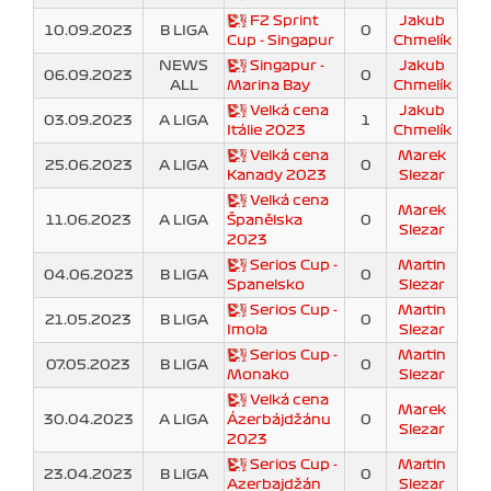
F2 Sprint
Jakub
10.09.2023
B LIGA
0
Cup - Singapur
Chmelík
NEWS
Singapur -
Jakub
06.09.2023
0
ALL
Marina Bay
Chmelík
Velká cena
Jakub
03.09.2023
A LIGA
1
Itálie 2023
Chmelík
Velká cena
Marek
25.06.2023
A LIGA
0
Kanady 2023
Slezar
Velká cena
Marek
11.06.2023
A LIGA
Španělska
0
Slezar
2023
Serios Cup -
Martin
04.06.2023
B LIGA
0
Spanelsko
Slezar
Serios Cup -
Martin
21.05.2023
B LIGA
0
Imola
Slezar
Serios Cup -
Martin
07.05.2023
B LIGA
0
Monako
Slezar
Velká cena
Marek
30.04.2023
A LIGA
Ázerbájdžánu
0
Slezar
2023
Serios Cup -
Martin
23.04.2023
B LIGA
0
Azerbajdžán
Slezar