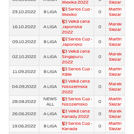
Mexika 2022
Slezar
Serios Cup -
Martin
23.10.2022
B LIGA
0
Mexiko
Slezar
Velká cena
Marek
16.10.2022
A LIGA
Japonska
0
Slezar
2022
Serios Cup -
Martin
09.10.2022
B LIGA
0
Japonsko
Slezar
Velká cena
Marek
02.10.2022
A LIGA
Singapuru
0
Slezar
2022
Serios Cup -
Martin
11.09.2022
B LIGA
0
Itálie
Slezar
Velká cena
Marek
04.09.2022
A LIGA
Nizozemska
0
Slezar
2022
NEWS
Serios Cup -
Martin
28.08.2022
0
ALL
Nizozemsko
Slezar
Velká cena
Marek
26.06.2022
A LIGA
0
Kanady 2022
Slezar
Serios Cup -
Martin
19.06.2022
B LIGA
0
Kanada
Slezar