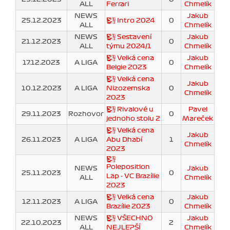
ALL
Ferrari
Chmelík
NEWS
Jakub
25.12.2023
Intro 2024
0
ALL
Chmelík
NEWS
Sestavení
Jakub
21.12.2023
0
ALL
týmu 2024/1
Chmelík
Velká cena
Jakub
17.12.2023
A LIGA
0
Belgie 2023
Chmelík
Velká cena
Jakub
10.12.2023
A LIGA
Nizozemska
0
Chmelík
2023
Rivalové u
Pavel
29.11.2023
Rozhovor
0
jednoho stolu 2
Mareček
Velká cena
Jakub
26.11.2023
A LIGA
Abu Dhabí
1
Chmelík
2023
Poleposition
NEWS
Jakub
25.11.2023
0
Lap - VC Brazílie
ALL
Chmelík
2023
Velká cena
Jakub
12.11.2023
A LIGA
0
Brazílie 2023
Chmelík
NEWS
VŠECHNO
Jakub
22.10.2023
2
ALL
NEJLEPŠÍ
Chmelík