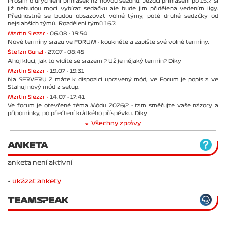
Prosím o urychlení přihlášek na novou sezonu. Jezdci přihlášení po 15.7. si
již nebudou moci vybírat sedačku ale bude jim přidělena vedením ligy.
Přednostně se budou obsazovat volné týmy, poté druhé sedačky od
nejslabších týmů. Rozdělení týmů 16.7.
Martin Slezar -
06.08 - 19:54
Nové termíny srazu ve FORUM - koukněte a zapište své volné termíny.
Štefan Günzl -
27.07 - 08:45
Ahoj kluci, jak to vidíte se srazem ? Už je nějaký termín? Díky
Martin Slezar -
19.07 - 19:31
Na SERVERU 2 máte k dispozici upravený mód, ve Forum je popis a ve
Stahuj nový mód a setup.
Martin Slezar -
14.07 - 17:41
Ve forum je otevřené téma Módu 2026/2 - tam směřujte vaše názory a
připomínky, po přečtení krátkého příspěvku. Díky
Všechny zprávy
ANKETA
anketa není aktivní
•
ukázat ankety
TEAMSPEAK