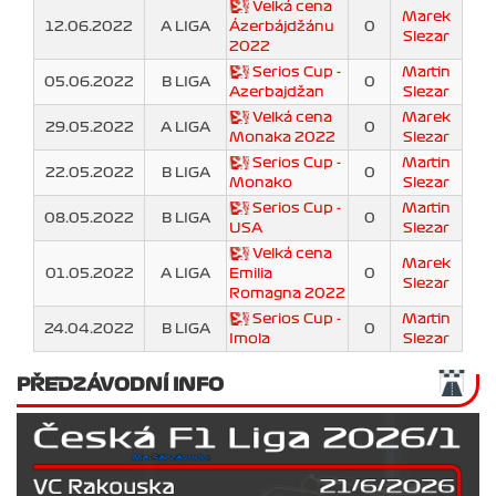
Velká cena
Marek
12.06.2022
A LIGA
Ázerbájdžánu
0
Slezar
2022
Serios Cup -
Martin
05.06.2022
B LIGA
0
Azerbajdžan
Slezar
Velká cena
Marek
29.05.2022
A LIGA
0
Monaka 2022
Slezar
Serios Cup -
Martin
22.05.2022
B LIGA
0
Monako
Slezar
Serios Cup -
Martin
08.05.2022
B LIGA
0
USA
Slezar
Velká cena
Marek
01.05.2022
A LIGA
Emilia
0
Slezar
Romagna 2022
Serios Cup -
Martin
24.04.2022
B LIGA
0
Imola
Slezar
PŘEDZÁVODNÍ INFO