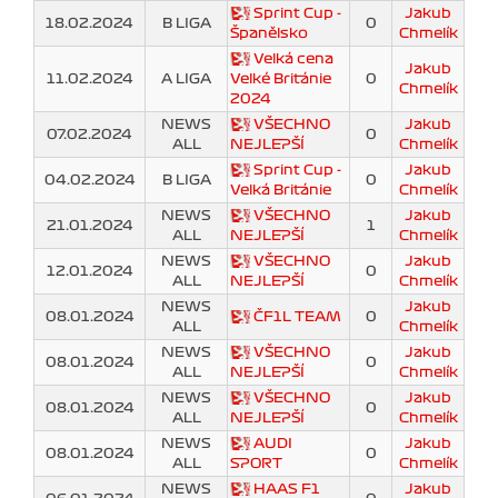
Sprint Cup -
Jakub
18.02.2024
B LIGA
0
Španělsko
Chmelík
Velká cena
Jakub
11.02.2024
A LIGA
Velké Británie
0
Chmelík
2024
NEWS
VŠECHNO
Jakub
07.02.2024
0
ALL
NEJLEPŠÍ
Chmelík
Sprint Cup -
Jakub
04.02.2024
B LIGA
0
Velká Británie
Chmelík
NEWS
VŠECHNO
Jakub
21.01.2024
1
ALL
NEJLEPŠÍ
Chmelík
NEWS
VŠECHNO
Jakub
12.01.2024
0
ALL
NEJLEPŠÍ
Chmelík
NEWS
Jakub
08.01.2024
ČF1L TEAM
0
ALL
Chmelík
NEWS
VŠECHNO
Jakub
08.01.2024
0
ALL
NEJLEPŠÍ
Chmelík
NEWS
VŠECHNO
Jakub
08.01.2024
0
ALL
NEJLEPŠÍ
Chmelík
NEWS
AUDI
Jakub
08.01.2024
0
ALL
SPORT
Chmelík
NEWS
HAAS F1
Jakub