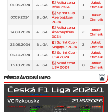
Velká cena
Jakub
01.09.2024
A LIGA
1
Itálie 2024
Chmelík
Sprint Cup -
Jakub
07.09.2024
B LIGA
Ázerbajdžán
1
Chmelík
2024
Velká cena
Jakub
14.09.2024
A LIGA
Ázerbajdžánu
2
Chmelík
2024
Sprint Cup -
Jakub
22.09.2024
B LIGA
2
Singapur 2024
Chmelík
Sprint Cup -
Jakub
06.10.2024
B LIGA
1
USA 2024
Chmelík
Velká cena
Jakub
13.10.2024
A LIGA
0
USA 2024
Chmelík
PŘEDZÁVODNÍ INFO