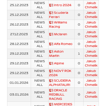
NEWS
Jakub
25.12.2023
Intro 2024
0
ALL
Chmelík
NEWS
Scuderia
Jakub
25.12.2023
0
ALL
Ferrari
Chmelík
NEWS
Williams
Jakub
26.12.2023
0
ALL
Racing
Chmelík
NEWS
Jakub
27.12.2023
Mclaren
0
ALL
Chmelík
NEWS
Jakub
28.12.2023
Alfa Romeo
0
ALL
Chmelík
NEWS
Aston
Jakub
29.12.2023
1
ALL
Martin
Chmelík
NEWS
Jakub
29.12.2023
Alpine
0
ALL
Chmelík
NEWS
NOVÝ ROK
Jakub
29.12.2023
0
ALL
2024
Chmelík
NEWS
SCUDERIA
Jakub
01.01.2024
0
ALL
ALPHATAURI
Chmelík
ORACLE
NEWS
Jakub
03.01.2024
REDBULL
0
ALL
Chmelík
RACING
MERCEDES