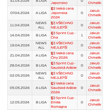
31.03.2024
B LIGA
0
Japonsko
Chmelík
Velká cena
Jakub
07.04.2024
A LIGA
Japonska
0
Chmelík
2024
NEWS
VŠECHNO
Jakub
11.04.2024
0
ALL
NEJLEPŠÍ
Chmelík
Sprint Cup -
Jakub
14.04.2024
B LIGA
1
Čína
Chmelík
NEWS
VŠECHNO
Jakub
19.04.2024
0
ALL
NEJLEPŠÍ
Chmelík
Velká cena
Jakub
21.04.2024
A LIGA
0
Číny 2024
Chmelík
Sprint Cup -
Jakub
28.04.2024
B LIGA
0
Saudská Arábie
Chmelík
NEWS
VŠECHNO
Jakub
02.05.2024
0
ALL
NEJLEPŠÍ
Chmelík
Velká cena
Jakub
05.05.2024
A LIGA
Saudské Arábie
0
Chmelík
2024
Sprint Cup -
Jakub
12.05.2024
B LIGA
Emilia
0
Chmelík
Romagna