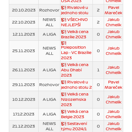
USA 2023
Chmelík
Rivalové u
Pavel
20.10.2023
Rozhovor
2
jednoho stolu
Mareček
NEWS
VŠECHNO
Jakub
22.10.2023
2
ALL
NEJLEPŠÍ
Chmelík
Velká cena
Jakub
12.11.2023
A LIGA
0
Brazílie 2023
Chmelík
Poleposition
NEWS
Jakub
25.11.2023
0
Lap - VC Brazílie
ALL
Chmelík
2023
Velká cena
Jakub
26.11.2023
A LIGA
Abu Dhabí
1
Chmelík
2023
Rivalové u
Pavel
29.11.2023
Rozhovor
0
jednoho stolu 2
Mareček
Velká cena
Jakub
10.12.2023
A LIGA
Nizozemska
0
Chmelík
2023
Velká cena
Jakub
17.12.2023
A LIGA
0
Belgie 2023
Chmelík
NEWS
Sestavení
Jakub
21.12.2023
0
ALL
týmu 2024/1
Chmelík