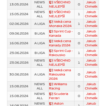
NEWS
VŠECHNO
Jakub
13.05.2024
0
ALL
NEJLEPŠÍ
Chmelík
NEWS
VŠECHNO
Jakub
15.05.2024
1
ALL
NEJLEPŠÍ
Chmelík
Velká cena
Jakub
02.06.2024
A LIGA
1
Monaka 2024
Chmelík
Sprint Cup -
Jakub
09.06.2024
B LIGA
0
Kanada
Chmelík
Velká cena
Jakub
16.06.2024
A LIGA
0
Kanady 2024
Chmelík
Sprint Cup -
Jakub
23.06.2024
B LIGA
1
Rakousko
Chmelík
NEWS
VŠECHNO
Jakub
23.06.2024
1
ALL
NEJLEPŠÍ
Chmelík
Velká cena
Jakub
30.06.2024
A LIGA
Rakouska
0
Chmelík
2024
NEWS
Williams
Jakub
15.08.2024
0
ALL
Racing
Chmelík
NEWS
Scuderia
Jakub
15.08.2024
0
ALL
Ferrari
Chmelík
NEWS
Aston
Jakub
16.08.2024
1