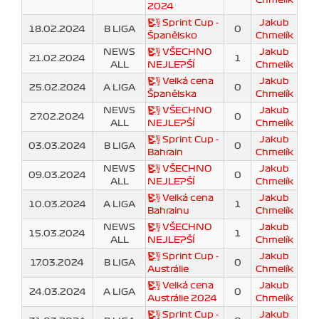
2024
Sprint Cup -
Jakub
18.02.2024
B LIGA
0
Španělsko
Chmelík
NEWS
VŠECHNO
Jakub
21.02.2024
1
ALL
NEJLEPŠÍ
Chmelík
Velká cena
Jakub
25.02.2024
A LIGA
0
Španělska
Chmelík
NEWS
VŠECHNO
Jakub
27.02.2024
0
ALL
NEJLEPŠÍ
Chmelík
Sprint Cup -
Jakub
03.03.2024
B LIGA
0
Bahrain
Chmelík
NEWS
VŠECHNO
Jakub
09.03.2024
0
ALL
NEJLEPŠÍ
Chmelík
Velká cena
Jakub
10.03.2024
A LIGA
1
Bahrainu
Chmelík
NEWS
VŠECHNO
Jakub
15.03.2024
1
ALL
NEJLEPŠÍ
Chmelík
Sprint Cup -
Jakub
17.03.2024
B LIGA
0
Austrálie
Chmelík
Velká cena
Jakub
24.03.2024
A LIGA
0
Austrálie 2024
Chmelík
Sprint Cup -
Jakub