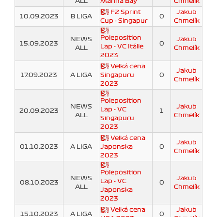
ALL
Marina Bay
Chmelík
F2 Sprint
Jakub
10.09.2023
B LIGA
0
Cup - Singapur
Chmelík
Poleposition
NEWS
Jakub
15.09.2023
0
Lap - VC Itálie
ALL
Chmelík
2023
Velká cena
Jakub
17.09.2023
A LIGA
Singapuru
0
Chmelík
2023
Poleposition
NEWS
Jakub
Lap - VC
20.09.2023
1
ALL
Chmelík
Singapuru
2023
Velká cena
Jakub
01.10.2023
A LIGA
Japonska
0
Chmelík
2023
Poleposition
NEWS
Jakub
Lap - VC
08.10.2023
0
ALL
Chmelík
Japonska
2023
Velká cena
Jakub
15.10.2023
A LIGA
0