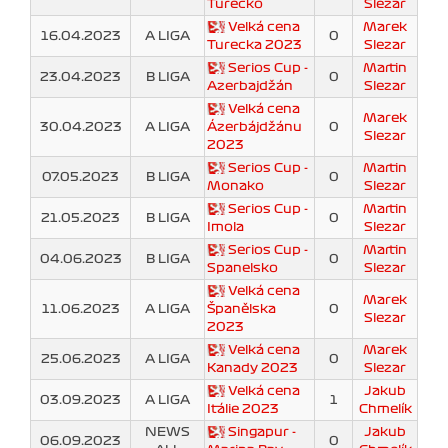
Turecko
Slezar
Velká cena
Marek
16.04.2023
A LIGA
0
Turecka 2023
Slezar
Serios Cup -
Martin
23.04.2023
B LIGA
0
Azerbajdžán
Slezar
Velká cena
Marek
30.04.2023
A LIGA
Ázerbájdžánu
0
Slezar
2023
Serios Cup -
Martin
07.05.2023
B LIGA
0
Monako
Slezar
Serios Cup -
Martin
21.05.2023
B LIGA
0
Imola
Slezar
Serios Cup -
Martin
04.06.2023
B LIGA
0
Spanelsko
Slezar
Velká cena
Marek
11.06.2023
A LIGA
Španělska
0
Slezar
2023
Velká cena
Marek
25.06.2023
A LIGA
0
Kanady 2023
Slezar
Velká cena
Jakub
03.09.2023
A LIGA
1
Itálie 2023
Chmelík
NEWS
Singapur -
Jakub
06.09.2023
0