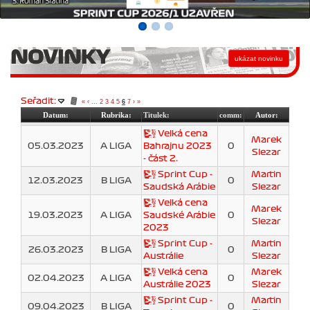
NOVINKY
Seřadit:
«
‹
...
2
3
4
5
6
7
›
»
Datum:
Rubrika:
Titulek:
comm:
Autor:
Velká cena
Marek
05.03.2023
A LIGA
Bahrajnu 2023
0
Slezar
- část 2.
Sprint Cup -
Martin
12.03.2023
B LIGA
0
Saudská Arábie
Slezar
Velká cena
Marek
19.03.2023
A LIGA
Saudské Arábie
0
Slezar
2023
Sprint Cup -
Martin
26.03.2023
B LIGA
0
Austrálie
Slezar
Velká cena
Marek
02.04.2023
A LIGA
0
Austrálie 2023
Slezar
Sprint Cup -
Martin
09.04.2023
B LIGA
0