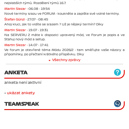
nejslabších týmů. Rozdělení týmů 16.7.
Martin Slezar -
06.08 - 19:54
Nové termíny srazu ve FORUM - koukněte a zapište své volné termíny.
Štefan Günzl -
27.07 - 08:45
Ahoj kluci, jak to vidíte se srazem ? Už je nějaký termín? Díky
Martin Slezar -
19.07 - 19:31
Na SERVERU 2 máte k dispozici upravený mód, ve Forum je popis a ve
Stahuj nový mód a setup.
Martin Slezar -
14.07 - 17:41
Ve forum je otevřené téma Módu 2026/2 - tam směřujte vaše názory a
připomínky, po přečtení krátkého příspěvku. Díky
Všechny zprávy
ANKETA
anketa není aktivní
•
ukázat ankety
TEAMSPEAK