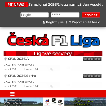
1.6.2026
Šampionát 2026/1 je za námi...1. Jan Veselý , 2. Jan N
Registruj se
|
Zapomenuté heslo
CF1L 2026 A
CF1L_BRITANIE
Server 1
trénink 2:00
Hráčů: 0 / 45
CF1L 2026 Sprint
CF1L_BRITANIE
Server 2
trénink 2:00
Hráčů: 0 / 45