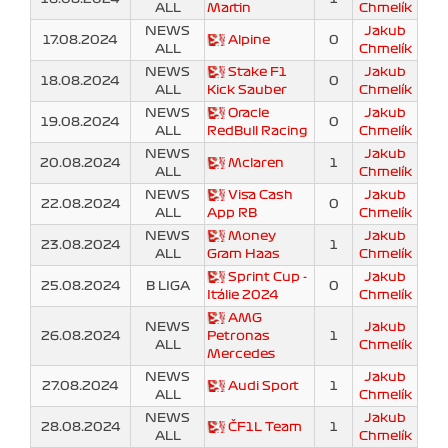
ALL
Martin
Chmelík
NEWS
Jakub
17.08.2024
Alpine
0
ALL
Chmelík
NEWS
Stake F1
Jakub
18.08.2024
0
ALL
Kick Sauber
Chmelík
NEWS
Oracle
Jakub
19.08.2024
0
ALL
RedBull Racing
Chmelík
NEWS
Jakub
20.08.2024
Mclaren
1
ALL
Chmelík
NEWS
Visa Cash
Jakub
22.08.2024
0
ALL
App RB
Chmelík
NEWS
Money
Jakub
23.08.2024
1
ALL
Gram Haas
Chmelík
Sprint Cup -
Jakub
25.08.2024
B LIGA
0
Itálie 2024
Chmelík
AMG
NEWS
Jakub
26.08.2024
Petronas
1
ALL
Chmelík
Mercedes
NEWS
Jakub
27.08.2024
Audi Sport
1
ALL
Chmelík
NEWS
Jakub
28.08.2024
ČF1L Team
1
ALL
Chmelík