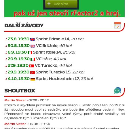
DALŠÍ ZÁVODY
.:
23.8. 19:30
Sprint Británie 14
, 20 kol
.:
30.8. 19:30
VC Británie
, 40 kol
.:
6.9. 19:30
Sprint Italie 14
, 20 kol
.:
20.9. 19:30
VC Itálie
, 40 kol
.:
27.9. 19:30
VC Turecko
, 44 kol
.:
29.9. 19:30
Sprint Turecko 15
, 22 kol
.:
4.10. 19:30
Sprint Hockenheim 17
, 25 kol
SHOUTBOX
Martin Slezar -
07.08 - 20:17
Prosím o urychlení přihlášek na novou sezonu. Jezdci přihlášení po 15.7. si
již nebudou moci vybírat sedačku ale bude jim přidělena vedením ligy.
Přednostně se budou obsazovat volné týmy, poté druhé sedačky od
nejslabších týmů. Rozdělení týmů 16.7.
Martin Slezar -
06.08 - 19:54
Nové termíny srazu ve FORUM - koukněte a zapište své volné termíny.