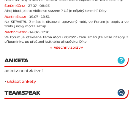
Štefan Günzl -
27.07 - 08:45
Ahoj kluci, jak to vidíte se srazem ? Už je nějaký termín? Díky
Martin Slezar -
19.07 - 19:31
Na SERVERU 2 máte k dispozici upravený mód, ve Forum je popis a ve
Stahuj nový mód a setup.
Martin Slezar -
14.07 - 17:41
Ve forum je otevřené téma Módu 2026/2 - tam směřujte vaše názory a
připomínky, po přečtení krátkého příspěvku. Díky
Všechny zprávy
ANKETA
anketa není aktivní
•
ukázat ankety
TEAMSPEAK