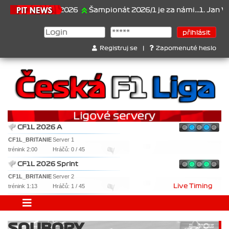
21.6.2026
Šampionát 2026/1 je za námi...1. Jan Veselý
Registruj se
|
Zapomenuté heslo
CF1L 2026 A
CF1L_BRITANIE
Server 1
trénink 2:00
Hráčů: 0 / 45
CF1L 2026 Sprint
CF1L_BRITANIE
Server 2
trénink 1:13
Hráčů: 1 / 45
Live Timing
SOUBORY