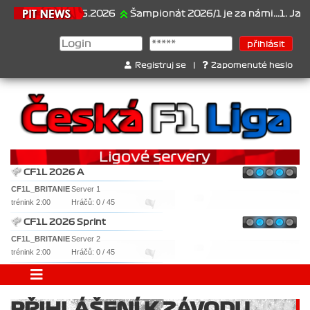
21.6.2026
Šampionát 2026/1 je za námi...1. Jan Vese
Registruj se
|
Zapomenuté heslo
CF1L 2026 A
CF1L_BRITANIE
Server 1
trénink 2:00
Hráčů: 0 / 45
CF1L 2026 Sprint
CF1L_BRITANIE
Server 2
trénink 2:00
Hráčů: 0 / 45
PŘIHLÁŠENÍ K ZÁVODU