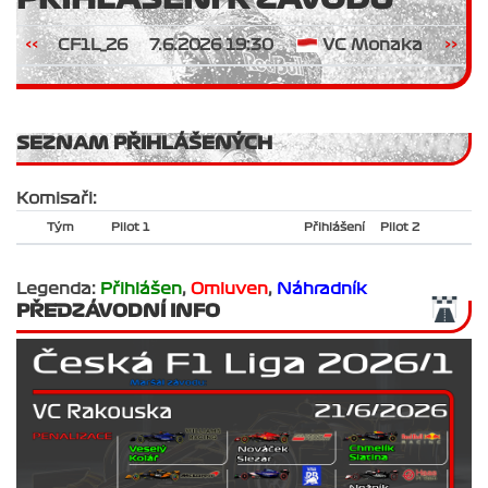
<<
CF1L_26
7.6.2026 19:30
VC Monaka
>>
SEZNAM PŘIHLÁŠENÝCH
Komisaři:
Tým
Pilot 1
Přihlášení
Pilot 2
Legenda:
Přihlášen
,
Omluven
,
Náhradník
PŘEDZÁVODNÍ INFO