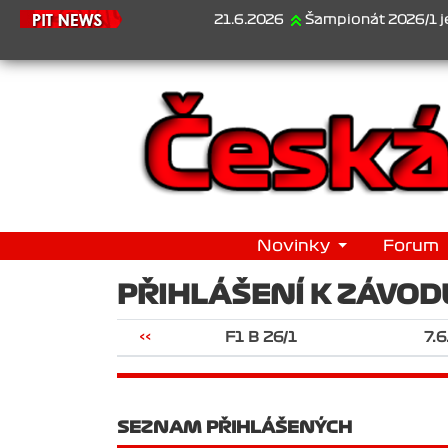
21.6.2026
Šampionát 2026/1 je za nám
Novinky
Forum
PŘIHLÁŠENÍ K ZÁVOD
<<
F1 B 26/1
7.
SEZNAM PŘIHLÁŠENÝCH