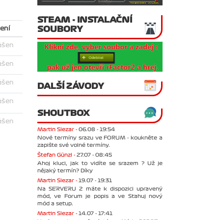
STEAM - INSTALAČNÍ
SOUBORY
ení
ášen
ášen
ášen
DALŠÍ ZÁVODY
ášen
SHOUTBOX
ášen
Martin Slezar -
06.08 - 19:54
Nové termíny srazu ve FORUM - koukněte a
zapište své volné termíny.
Štefan Günzl -
27.07 - 08:45
Ahoj kluci, jak to vidíte se srazem ? Už je
nějaký termín? Díky
Martin Slezar -
19.07 - 19:31
Na SERVERU 2 máte k dispozici upravený
mód, ve Forum je popis a ve Stahuj nový
mód a setup.
Martin Slezar -
14.07 - 17:41