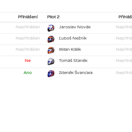
Přihlášení
Pilot 2
Přihláš
Nepřihlášen
Jaroslav Novák
Nepřihl
Nepřihlášen
Ľuboš Nežník
Nepřihl
Nepřihlášen
Milan Králík
Nepřihl
Ne
Tomáš Staněk
Nepřihl
Ano
Zdeněk Švancara
Nepřihl