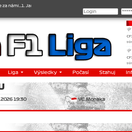
i...1. Jan Veselý , 2. Jan Nováček , 3. Jakub Chmelík , Pohár kons
CF
tré
CF
tré
Liga
Výsledky
Počasí
Stahuj
In
U
6.2026 19:30
VC Monaka