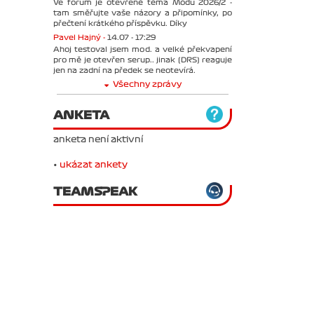
Ve forum je otevřené téma Módu 2026/2 -
tam směřujte vaše názory a připomínky, po
přečtení krátkého příspěvku. Díky
Pavel Hajný -
14.07 - 17:29
Ahoj testoval jsem mod. a velké překvapení
pro mě je otevřen serup.. jinak (DRS) reaguje
jen na zadní na předek se neotevírá.
Všechny zprávy
ANKETA
anketa není aktivní
•
ukázat ankety
TEAMSPEAK