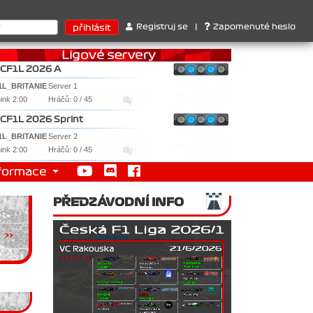
truktérů : 1. Ferrari . 2. Williams , 3. RedBull ..... SprintCup - 
Registruj se
|
Zapomenuté heslo
CF1L 2026 A
1L_BRITANIE
Server 1
nink 2:00
Hráčů: 0 / 45
CF1L 2026 Sprint
1L_BRITANIE
Server 2
nink 2:00
Hráčů: 0 / 45
formace
PŘEDZÁVODNÍ INFO
>>