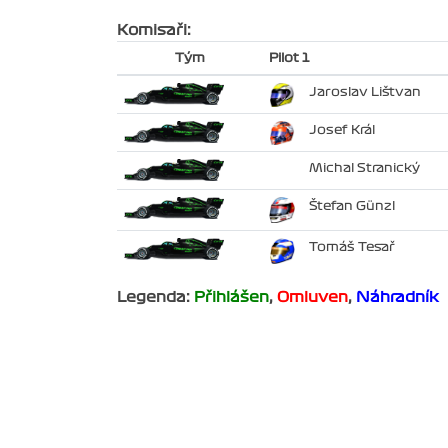
Komisaři:
Tým
Pilot 1
Jaroslav Lištvan
Josef Král
Michal Stranický
Štefan Günzl
Tomáš Tesař
Legenda:
Přihlášen
,
Omluven
,
Náhradník