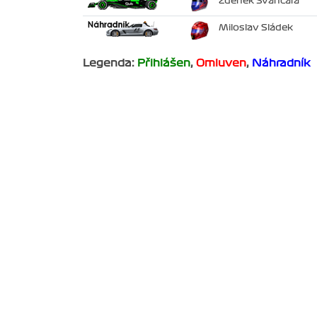
Zdeněk Švancara
Miloslav Sládek
Legenda:
Přihlášen
,
Omluven
,
Náhradník