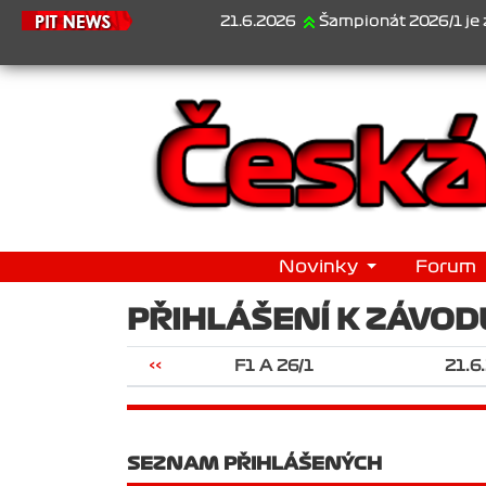
21.6.2026
Šampionát 2026/1 je za námi
Novinky
Forum
PŘIHLÁŠENÍ K ZÁVOD
<<
F1 A 26/1
21.6
SEZNAM PŘIHLÁŠENÝCH