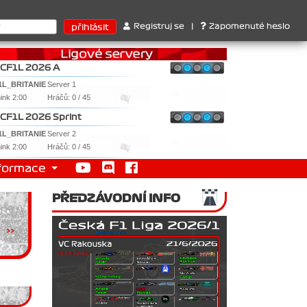
uktérů : 1. Ferrari . 2. Williams , 3. RedBull ..... SprintCup - 1
Registruj se
|
Zapomenuté heslo
CF1L 2026 A
1L_BRITANIE
Server 1
nink 2:00
Hráčů: 0 / 45
CF1L 2026 Sprint
1L_BRITANIE
Server 2
nink 2:00
Hráčů: 0 / 45
formace
PŘEDZÁVODNÍ INFO
>>