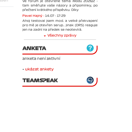
ášen
Ve forum je otevřené téma Módu 2026/2 -
tam směřujte vaše názory a připomínky, po
přečtení krátkého příspěvku. Díky
Pavel Hajný -
14.07 - 17:29
Ahoj testoval jsem mod. a velké překvapení
pro mě je otevřen serup.. jinak (DRS) reaguje
jen na zadní na předek se neotevírá.
Všechny zprávy
ANKETA
anketa není aktivní
•
ukázat ankety
TEAMSPEAK