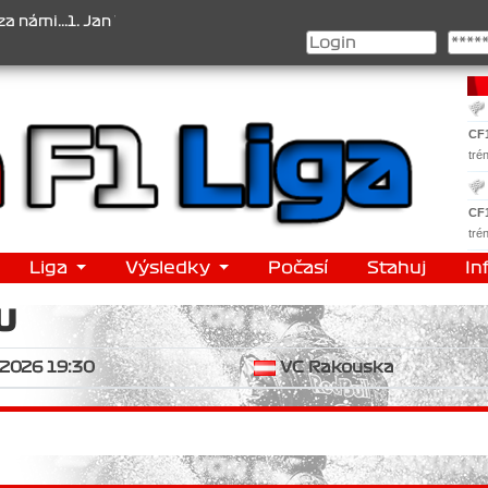
...1. Jan Veselý , 2. Jan Nováček , 3. Jakub Chmelík , Pohár konstr
CF
tré
CF
tré
Liga
Výsledky
Počasí
Stahuj
In
U
.2026 19:30
VC Rakouska