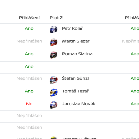
Přihlášení
Pilot 2
Přihláš
Ano
Petr Kolář
An
Nepřihlášen
Martin Slezar
Nepřihl
Ano
Roman Slatina
An
Ano
Nepřihlášen
Štefan Günzl
An
Ano
Tomáš Tesař
An
Ne
Jaroslav Novák
An
Nepřihlášen
Nepřihlášen