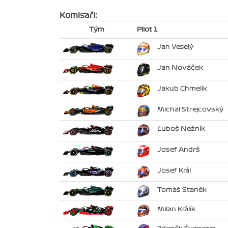
Komisaři:
Tým
Pilot 1
Jan Veselý
Jan Nováček
Jakub Chmelík
Michal Strejcovský
Ľuboš Nežník
Josef Andrš
Josef Král
Tomáš Staněk
Milan Králík