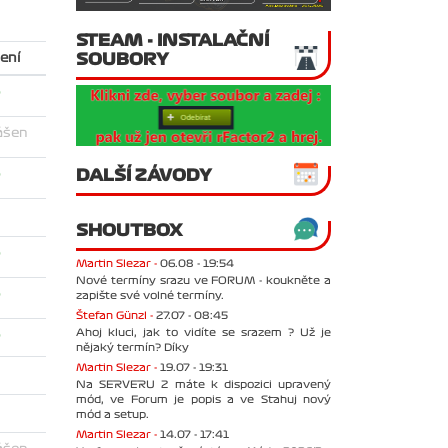
STEAM - INSTALAČNÍ
SOUBORY
ení
o
ášen
DALŠÍ ZÁVODY
o
SHOUTBOX
o
Martin Slezar -
06.08 - 19:54
Nové termíny srazu ve FORUM - koukněte a
o
zapište své volné termíny.
Štefan Günzl -
27.07 - 08:45
Ahoj kluci, jak to vidíte se srazem ? Už je
o
nějaký termín? Díky
Martin Slezar -
19.07 - 19:31
Na SERVERU 2 máte k dispozici upravený
mód, ve Forum je popis a ve Stahuj nový
mód a setup.
Martin Slezar -
14.07 - 17:41