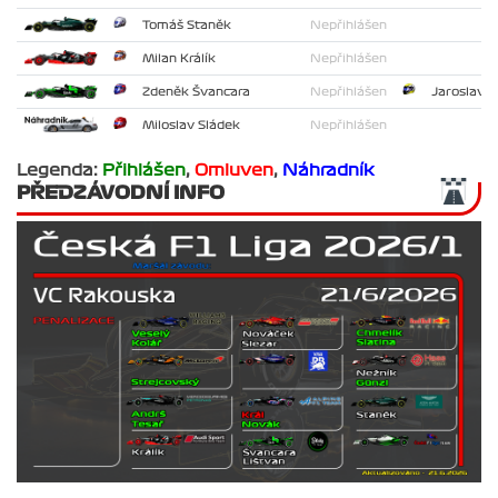
Tomáš Staněk
Nepřihlášen
Milan Králík
Nepřihlášen
Zdeněk Švancara
Nepřihlášen
Jaroslav L
Miloslav Sládek
Nepřihlášen
Legenda:
Přihlášen
,
Omluven
,
Náhradník
PŘEDZÁVODNÍ INFO