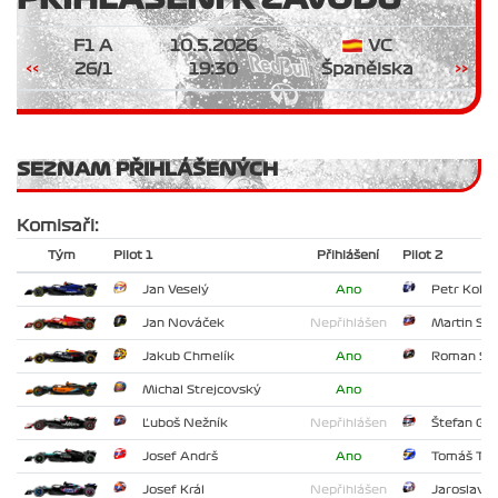
F1 A
10.5.2026
VC
<<
26/1
19:30
Španělska
>>
SEZNAM PŘIHLÁŠENÝCH
Komisaři:
Tým
Pilot 1
Přihlášení
Pilot 2
Jan Veselý
Ano
Petr Kolář
Jan Nováček
Nepřihlášen
Martin Sle
Jakub Chmelík
Ano
Roman Sla
Michal Strejcovský
Ano
Ľuboš Nežník
Nepřihlášen
Štefan Gün
Josef Andrš
Ano
Tomáš Tes
Josef Král
Nepřihlášen
Jaroslav 