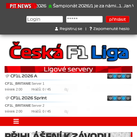
21.6.2026
Šampionát 2026/1 je za námi...1. Jan Veselý 
Registruj se
|
Zapomenuté heslo
CF1L 2026 A
CF1L_BRITANIE
Server 1
trénink 2:00
Hráčů: 0 / 45
CF1L 2026 Sprint
CF1L_BRITANIE
Server 2
trénink 2:00
Hráčů: 0 / 45
PŘIHLÁŠENÍ K ZÁVODU