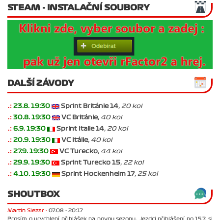
STEAM - INSTALAČNÍ SOUBORY
DALŠÍ ZÁVODY
.:
23.8. 19:30
Sprint Británie 14
, 20 kol
.:
30.8. 19:30
VC Británie
, 40 kol
.:
6.9. 19:30
Sprint Italie 14
, 20 kol
.:
20.9. 19:30
VC Itálie
, 40 kol
.:
27.9. 19:30
VC Turecko
, 44 kol
.:
29.9. 19:30
Sprint Turecko 15
, 22 kol
.:
4.10. 19:30
Sprint Hockenheim 17
, 25 kol
SHOUTBOX
Martin Slezar -
07.08 - 20:17
Prosím o urychlení přihlášek na novou sezonu. Jezdci přihlášení po 15.7. si