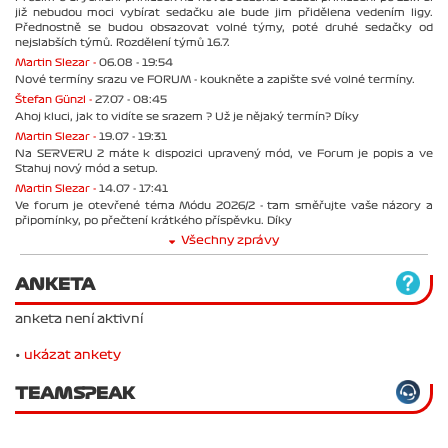
již nebudou moci vybírat sedačku ale bude jim přidělena vedením ligy.
Přednostně se budou obsazovat volné týmy, poté druhé sedačky od
nejslabších týmů. Rozdělení týmů 16.7.
Martin Slezar -
06.08 - 19:54
Nové termíny srazu ve FORUM - koukněte a zapište své volné termíny.
Štefan Günzl -
27.07 - 08:45
Ahoj kluci, jak to vidíte se srazem ? Už je nějaký termín? Díky
Martin Slezar -
19.07 - 19:31
Na SERVERU 2 máte k dispozici upravený mód, ve Forum je popis a ve
Stahuj nový mód a setup.
Martin Slezar -
14.07 - 17:41
Ve forum je otevřené téma Módu 2026/2 - tam směřujte vaše názory a
připomínky, po přečtení krátkého příspěvku. Díky
Všechny zprávy
ANKETA
anketa není aktivní
•
ukázat ankety
TEAMSPEAK