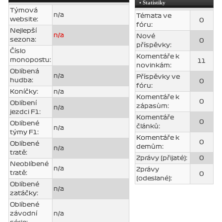
• Statistiky
Týmová
n/a
Témata ve
website:
0
fóru:
Nejlepší
n/a
Nové
sezona:
0
příspěvky:
Číslo
Komentáře k
monopostu:
11
novinkám:
Oblíbená
n/a
Příspěvky ve
hudba:
0
fóru:
Koníčky:
n/a
Komentáře k
0
Oblíbení
zápasùm:
n/a
jezdci F1:
Komentáře
0
Oblíbené
článků:
n/a
týmy F1:
Komentáře k
0
Oblíbené
demům:
n/a
tratě:
Zprávy (přijaté):
0
Neoblíbené
n/a
Zprávy
tratě:
0
(odeslané):
Oblíbené
n/a
zatáčky:
Oblíbené
závodní
n/a