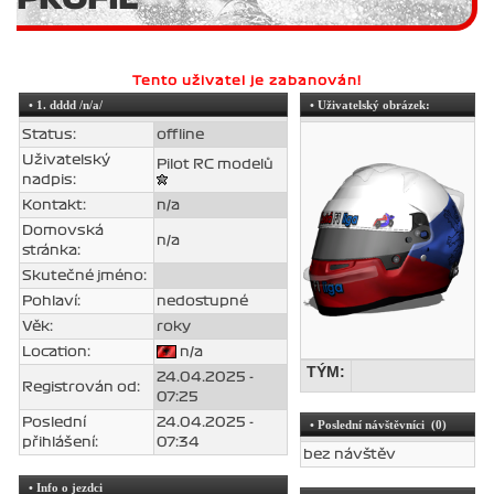
Tento uživatel je zabanován!
•
1. dddd
/n/a/
• Uživatelský obrázek:
Status:
offline
Uživatelský
Pilot RC modelů
nadpis:
Kontakt:
n/a
Domovská
n/a
stránka:
Skutečné jméno:
Pohlaví:
nedostupné
Věk:
roky
Location:
n/a
TÝM:
24.04.2025 -
Registrován od:
07:25
Poslední
24.04.2025 -
• Poslední návštěvníci (0)
přihlášení:
07:34
bez návštěv
• Info o jezdci