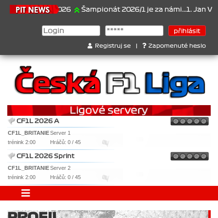
21.6.2026
Šampionát 2026/1 je za námi...1. Jan Veselý 
Registruj se
|
Zapomenuté heslo
CF1L 2026 A
CF1L_BRITANIE
Server 1
trénink 2:00
Hráčů: 0 / 45
CF1L 2026 Sprint
CF1L_BRITANIE
Server 2
trénink 2:00
Hráčů: 0 / 45
PROFIL