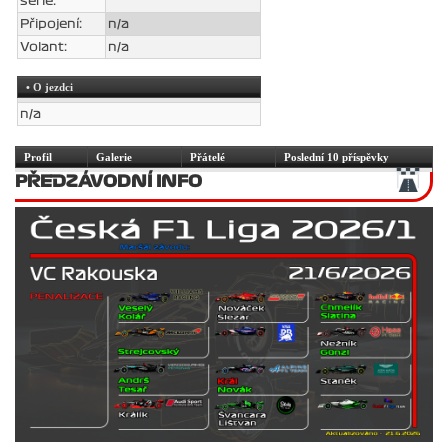
série:
Připojení:
n/a
Volant:
n/a
• O jezdci
n/a
Profil
Galerie
Přátelé
Poslední 10 příspěvky
PŘEDZÁVODNÍ INFO