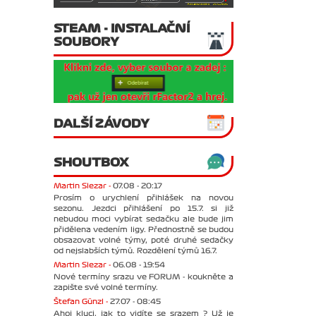
STEAM - INSTALAČNÍ
SOUBORY
DALŠÍ ZÁVODY
SHOUTBOX
Martin Slezar -
07.08 - 20:17
Prosím o urychlení přihlášek na novou
sezonu. Jezdci přihlášení po 15.7. si již
nebudou moci vybírat sedačku ale bude jim
přidělena vedením ligy. Přednostně se budou
obsazovat volné týmy, poté druhé sedačky
od nejslabších týmů. Rozdělení týmů 16.7.
Martin Slezar -
06.08 - 19:54
Nové termíny srazu ve FORUM - koukněte a
zapište své volné termíny.
Štefan Günzl -
27.07 - 08:45
Ahoj kluci, jak to vidíte se srazem ? Už je