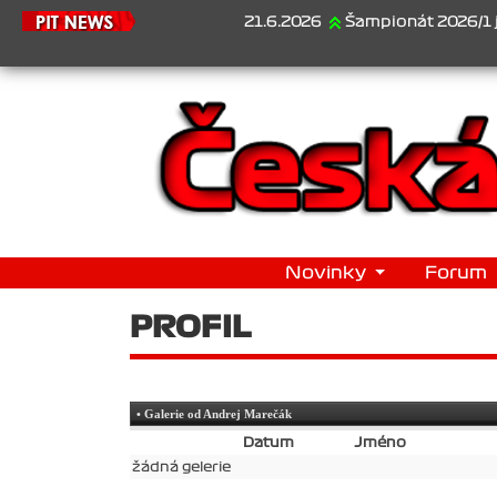
21.6.2026
Šampionát 2026/1 je za n
Novinky
Forum
PROFIL
• Galerie od Andrej Marečák
Datum
Jméno
žádná gelerie