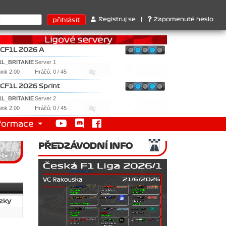
struktérů : 1. Ferrari . 2. Williams , 3. RedBull ..... SprintCup -
Registruj se
|
Zapomenuté heslo
CF1L 2026 A
1L_BRITANIE
Server 1
nink 2:00
Hráčů: 0 / 45
CF1L 2026 Sprint
1L_BRITANIE
Server 2
nink 2:00
Hráčů: 0 / 45
formace
PŘEDZÁVODNÍ INFO
zky