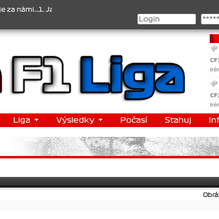
ámi...1. Jan Veselý , 2. Jan Nováček , 3. Jakub Chmelík , Pohár kon
CF
tré
CF
tré
Liga
Výsledky
Počasí
Stahuj
In
Obrá