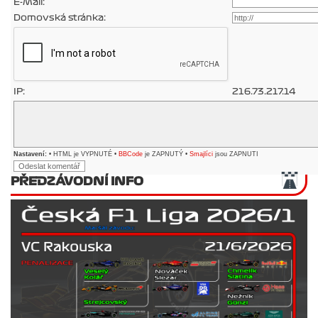
E-Mail:
Domovská stránka:
IP:
216.73.217.14
Nastavení:
• HTML je VYPNUTÉ •
BBCode
je ZAPNUTÝ •
Smajlíci
jsou ZAPNUTI
PŘEDZÁVODNÍ INFO