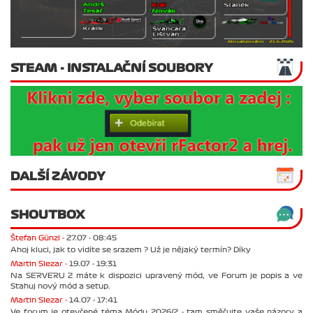
STEAM - INSTALAČNÍ SOUBORY
DALŠÍ ZÁVODY
SHOUTBOX
Štefan Günzl -
27.07 - 08:45
Ahoj kluci, jak to vidíte se srazem ? Už je nějaký termín? Díky
Martin Slezar -
19.07 - 19:31
Na SERVERU 2 máte k dispozici upravený mód, ve Forum je popis a ve
Stahuj nový mód a setup.
Martin Slezar -
14.07 - 17:41
Ve forum je otevřené téma Módu 2026/2 - tam směřujte vaše názory a