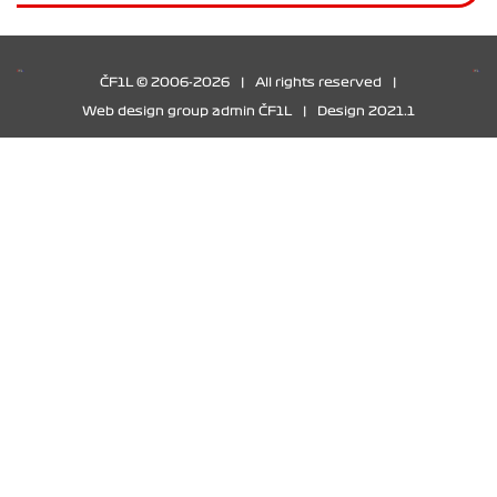
ČF1L © 2006-2026
|
All rights reserved
|
Web design group admin ČF1L
|
Design 2021.1