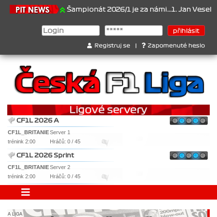
1.6.2026
Šampionát 2026/1 je za námi...1. Jan Veselý , 2. Jan No
Registruj se
|
Zapomenuté heslo
CF1L 2026 A
CF1L_BRITANIE
Server 1
trénink 2:00
Hráčů: 0 / 45
CF1L 2026 Sprint
CF1L_BRITANIE
Server 2
trénink 2:00
Hráčů: 0 / 45
A LIGA