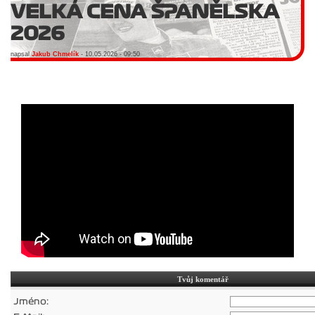
VELKÁ CENA ŠPANĚLSKA
2026
napsal
Jakub Chmelík
- 10.05.2026 - 09:50
Tvůj komentář
Jméno: