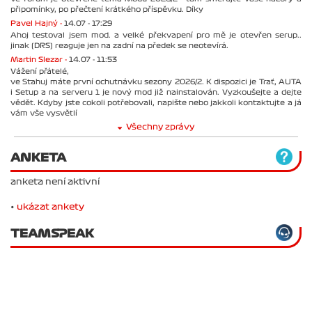
připomínky, po přečtení krátkého příspěvku. Díky
Pavel Hajný -
14.07 - 17:29
Ahoj testoval jsem mod. a velké překvapení pro mě je otevřen serup..
jinak (DRS) reaguje jen na zadní na předek se neotevírá.
Martin Slezar -
14.07 - 11:53
Vážení přátelé,
ve Stahuj máte první ochutnávku sezony 2026/2. K dispozici je Trať, AUTA
i Setup a na serveru 1 je nový mod již nainstalován. Vyzkoušejte a dejte
vědět. Kdyby jste cokoli potřebovali, napište nebo jakkoli kontaktujte a já
vám vše vysvětlí
Všechny zprávy
ANKETA
anketa není aktivní
•
ukázat ankety
TEAMSPEAK