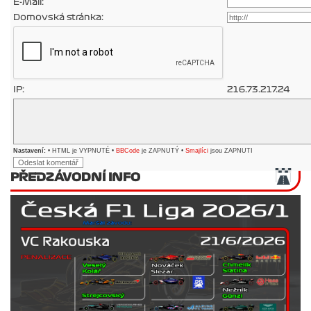
E-Mail:
Domovská stránka:
IP:
216.73.217.24
Nastavení:
• HTML je VYPNUTÉ •
BBCode
je ZAPNUTÝ •
Smajlíci
jsou ZAPNUTI
PŘEDZÁVODNÍ INFO