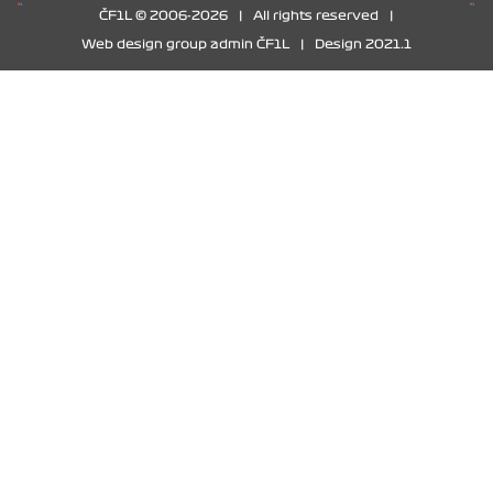
ČF1L © 2006-2026
|
All rights reserved
|
Web design group admin ČF1L
|
Design 2021.1