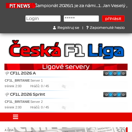
.2026
Šampionát 2026/1 je za námi...1. Jan Veselý , 2. Jan Nováče
Registruj se
|
Zapomenuté heslo
CF1L 2026 A
CF1L_BRITANIE
Server 1
trénink 2:00
Hráčů: 0 / 45
CF1L 2026 Sprint
CF1L_BRITANIE
Server 2
trénink 2:00
Hráčů: 0 / 45
A LIGA