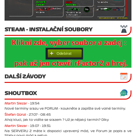
STEAM - INSTALAČNÍ SOUBORY
DALŠÍ ZÁVODY
SHOUTBOX
Martin Slezar -
19:54
Nové termíny srazu ve FORUM - koukněte a zapište své volné termíny.
Štefan Günzl -
27.07 - 08:45
Ahoj kluci, jak to vidíte se srazem ? Už je nějaký termín? Díky
Martin Slezar -
19.07 - 19:31
Na SERVERU 2 máte k dispozici upravený mód, ve Forum je popis a ve
Stahuj nový mód a setup.