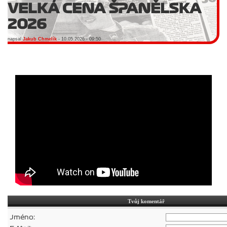
VELKÁ CENA ŠPANĚLSKA
2026
napsal
Jakub Chmelík
- 10.05.2026 - 09:50
Tvůj komentář
Jméno: