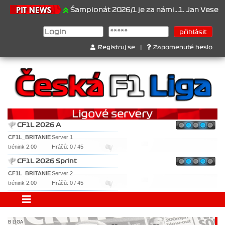
1.6.2026
Šampionát 2026/1 je za námi...1. Jan Veselý , 2. Jan No
Registruj se
|
Zapomenuté heslo
CF1L 2026 A
CF1L_BRITANIE
Server 1
trénink 2:00
Hráčů: 0 / 45
CF1L 2026 Sprint
CF1L_BRITANIE
Server 2
trénink 2:00
Hráčů: 0 / 45
B LIGA