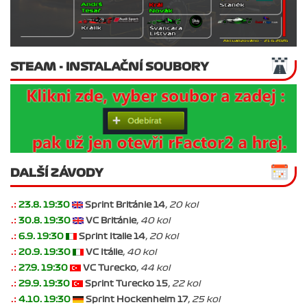
STEAM - INSTALAČNÍ SOUBORY
DALŠÍ ZÁVODY
.:
23.8. 19:30
Sprint Británie 14
, 20 kol
.:
30.8. 19:30
VC Británie
, 40 kol
.:
6.9. 19:30
Sprint Italie 14
, 20 kol
.:
20.9. 19:30
VC Itálie
, 40 kol
.:
27.9. 19:30
VC Turecko
, 44 kol
.:
29.9. 19:30
Sprint Turecko 15
, 22 kol
.:
4.10. 19:30
Sprint Hockenheim 17
, 25 kol