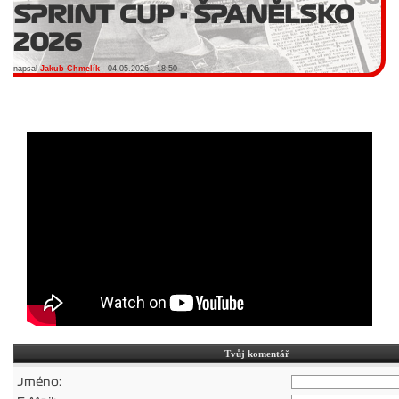
SPRINT CUP - ŠPANĚLSKO
2026
napsal
Jakub Chmelík
- 04.05.2026 - 18:50
Tvůj komentář
Jméno: