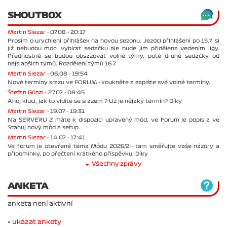
SHOUTBOX
Martin Slezar -
07.08 - 20:17
Prosím o urychlení přihlášek na novou sezonu. Jezdci přihlášení po 15.7. si
již nebudou moci vybírat sedačku ale bude jim přidělena vedením ligy.
Přednostně se budou obsazovat volné týmy, poté druhé sedačky od
nejslabších týmů. Rozdělení týmů 16.7.
Martin Slezar -
06.08 - 19:54
Nové termíny srazu ve FORUM - koukněte a zapište své volné termíny.
Štefan Günzl -
27.07 - 08:45
Ahoj kluci, jak to vidíte se srazem ? Už je nějaký termín? Díky
Martin Slezar -
19.07 - 19:31
Na SERVERU 2 máte k dispozici upravený mód, ve Forum je popis a ve
Stahuj nový mód a setup.
Martin Slezar -
14.07 - 17:41
Ve forum je otevřené téma Módu 2026/2 - tam směřujte vaše názory a
připomínky, po přečtení krátkého příspěvku. Díky
Všechny zprávy
ANKETA
anketa není aktivní
•
ukázat ankety