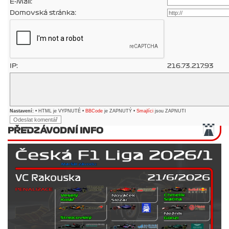
E-Mail:
Domovská stránka:
IP:
216.73.217.93
Nastavení:
• HTML je VYPNUTÉ •
BBCode
je ZAPNUTÝ •
Smajlíci
jsou ZAPNUTI
PŘEDZÁVODNÍ INFO