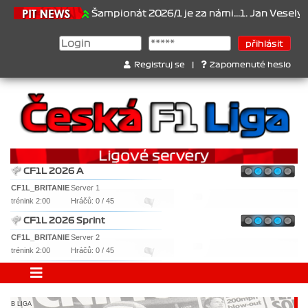
.6.2026
Šampionát 2026/1 je za námi...1. Jan Veselý , 2. Jan Nov
Registruj se
|
Zapomenuté heslo
CF1L 2026 A
CF1L_BRITANIE
Server 1
trénink 2:00
Hráčů: 0 / 45
CF1L 2026 Sprint
CF1L_BRITANIE
Server 2
trénink 2:00
Hráčů: 0 / 45
B LIGA