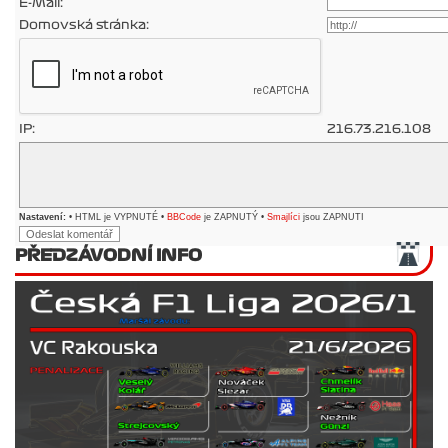
E-Mail:
Domovská stránka:
IP:
216.73.216.108
Nastavení:
• HTML je VYPNUTÉ •
BBCode
je ZAPNUTÝ •
Smajlíci
jsou ZAPNUTI
PŘEDZÁVODNÍ INFO