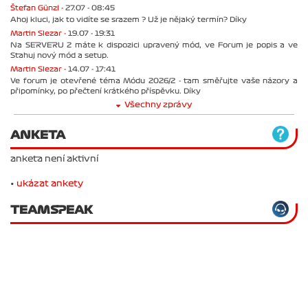
Štefan Günzl -
27.07 - 08:45
Ahoj kluci, jak to vidíte se srazem ? Už je nějaký termín? Díky
Martin Slezar -
19.07 - 19:31
Na SERVERU 2 máte k dispozici upravený mód, ve Forum je popis a ve
Stahuj nový mód a setup.
Martin Slezar -
14.07 - 17:41
Ve forum je otevřené téma Módu 2026/2 - tam směřujte vaše názory a
připomínky, po přečtení krátkého příspěvku. Díky
Všechny zprávy
ANKETA
anketa není aktivní
•
ukázat ankety
TEAMSPEAK