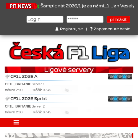
.6.2026
Šampionát 2026/1 je za námi...1. Jan Veselý , 2. Jan Nov
Registruj se
|
Zapomenuté heslo
CF1L 2026 A
CF1L_BRITANIE
Server 1
trénink 2:00
Hráčů: 0 / 45
CF1L 2026 Sprint
CF1L_BRITANIE
Server 2
trénink 2:00
Hráčů: 0 / 45
A LIGA