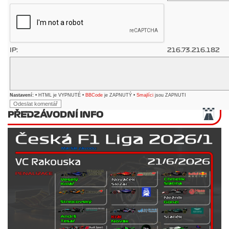
IP:
216.73.216.182
Nastavení:
• HTML je VYPNUTÉ •
BBCode
je ZAPNUTÝ •
Smajlíci
jsou ZAPNUTI
PŘEDZÁVODNÍ INFO