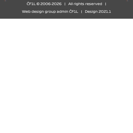
ČF1L © 2006-2026
|
All rights reserved
|
Web design group admin ČF1L
|
Design 2021.1