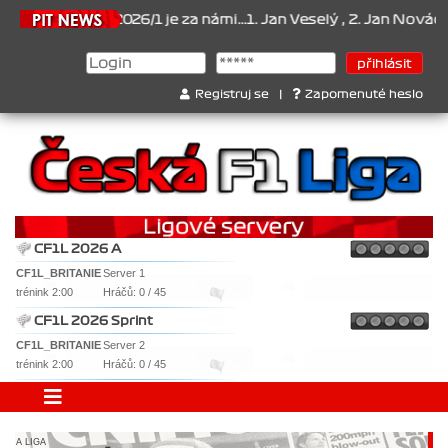
Šampionát 2026/1 je za námi...1. Jan Veselý , 2. Jan Nováček , 3.
Registruj se
|
Zapomenuté heslo
CF1L 2026 A
CF1L_BRITANIE
Server 1
trénink 2:00
Hráčů: 0 / 45
CF1L 2026 Sprint
CF1L_BRITANIE
Server 2
trénink 2:00
Hráčů: 0 / 45
A LIGA