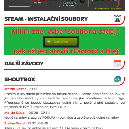
STEAM - INSTALAČNÍ SOUBORY
DALŠÍ ZÁVODY
SHOUTBOX
Martin Slezar -
20:17
Prosím o urychlení přihlášek na novou sezonu. Jezdci přihlášení po 15.7. si
již nebudou moci vybírat sedačku ale bude jim přidělena vedením ligy.
Přednostně se budou obsazovat volné týmy, poté druhé sedačky od
nejslabších týmů. Rozdělení týmů 16.7.
Martin Slezar -
06.08 - 19:54
Nové termíny srazu ve FORUM - koukněte a zapište své volné termíny.
Štefan Günzl -
27.07 - 08:45
Ahoj kluci, jak to vidíte se srazem ? Už je nějaký termín? Díky