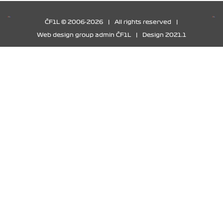
ČF1L © 2006-2026
|
All rights reserved
|
Web design group admin ČF1L
|
Design 2021.1