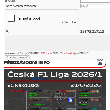
E-Mail:
Domovská stránka:
IP:
216.73.217.113
Nastavení:
• HTML je VYPNUTÉ •
BBCode
je ZAPNUTÝ •
Smajlíci
jsou ZAPNUTI
PŘEDZÁVODNÍ INFO