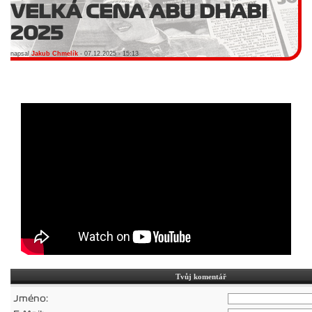
VELKÁ CENA ABU DHABI
2025
napsal
Jakub Chmelík
- 07.12.2025 - 15:13
Tvůj komentář
Jméno: