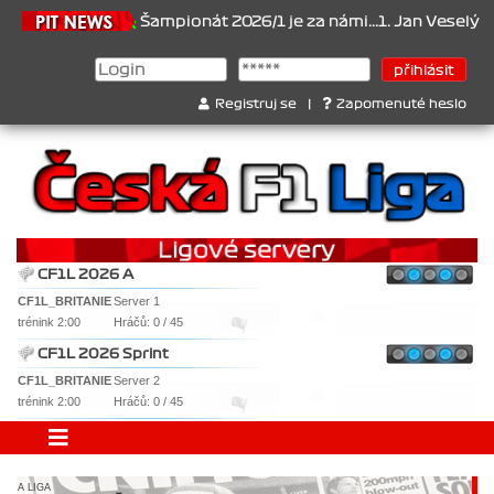
.6.2026
Šampionát 2026/1 je za námi...1. Jan Veselý , 2. Jan Nov
Registruj se
|
Zapomenuté heslo
CF1L 2026 A
CF1L_BRITANIE
Server 1
trénink 2:00
Hráčů: 0 / 45
CF1L 2026 Sprint
CF1L_BRITANIE
Server 2
trénink 2:00
Hráčů: 0 / 45
A LIGA