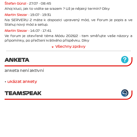
Štefan Günzl -
27.07 - 08:45
Ahoj kluci, jak to vidíte se srazem ? Už je nějaký termín? Díky
Martin Slezar -
19.07 - 19:31
Na SERVERU 2 máte k dispozici upravený mód, ve Forum je popis a ve
Stahuj nový mód a setup.
Martin Slezar -
14.07 - 17:41
Ve forum je otevřené téma Módu 2026/2 - tam směřujte vaše názory a
připomínky, po přečtení krátkého příspěvku. Díky
Všechny zprávy
ANKETA
anketa není aktivní
•
ukázat ankety
TEAMSPEAK