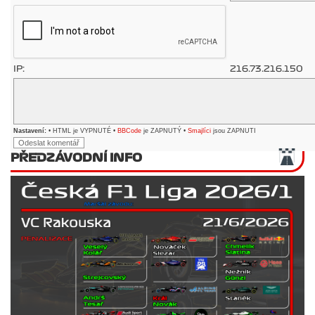
IP:
216.73.216.150
Nastavení:
• HTML je VYPNUTÉ •
BBCode
je ZAPNUTÝ •
Smajlíci
jsou ZAPNUTI
PŘEDZÁVODNÍ INFO