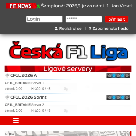
6.2026
Šampionát 2026/1 je za námi...1. Jan Veselý , 2. Jan Nová
Registruj se
|
Zapomenuté heslo
CF1L 2026 A
CF1L_BRITANIE
Server 1
trénink 2:00
Hráčů: 0 / 45
CF1L 2026 Sprint
CF1L_BRITANIE
Server 2
trénink 2:00
Hráčů: 0 / 45
A LIGA