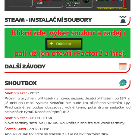
STEAM - INSTALAČNÍ SOUBORY
DALŠÍ ZÁVODY
SHOUTBOX
Martin Slezar -
20:17
Prosím o urychlení přihlášek na novou sezonu. Jezdci přihlášení po 15.7. si
již nebudou moci vybírat sedačku ale bude jim přidělena vedením ligy.
Přednostně se budou obsazovat volné týmy, poté druhé sedačky od
nejslabších týmů. Rozdělení týmů 16.7.
Martin Slezar -
06.08 - 19:54
Nové termíny srazu ve FORUM - koukněte a zapište své volné termíny.
Štefan Günzl -
27.07 - 08:45
Ahoj kluci, jak to vidíte se srazem ? Už je nějaký termín? Díky