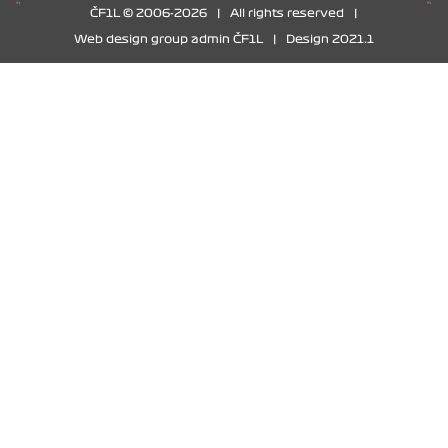
ČF1L © 2006-2026
|
All rights reserved
|
Web design group admin ČF1L
|
Design 2021.1