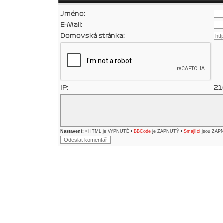
Jméno:
E-Mail:
Domovská stránka:
IP:
21
Nastavení:
• HTML je VYPNUTÉ •
BBCode
je ZAPNUTÝ •
Smajlíci
jsou ZAP