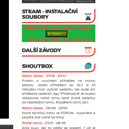
STEAM - INSTALAČNÍ
SOUBORY
DALŠÍ ZÁVODY
SHOUTBOX
Martin Slezar -
07.08 - 20:17
Prosím o urychlení přihlášek na novou
sezonu. Jezdci přihlášení po 15.7. si již
nebudou moci vybírat sedačku ale bude jim
přidělena vedením ligy. Přednostně se budou
obsazovat volné týmy, poté druhé sedačky
od nejslabších týmů. Rozdělení týmů 16.7.
Martin Slezar -
06.08 - 19:54
Nové termíny srazu ve FORUM - koukněte a
zapište své volné termíny.
Štefan Günzl -
27.07 - 08:45
Ahoj kluci, jak to vidíte se srazem ? Už je