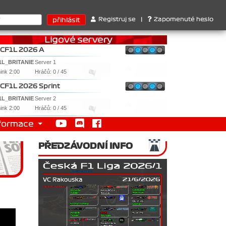
rů : 1. Ferrari . 2. Williams , 3. RedBull ..... SprintCup - 1. Jan
Registruj se
|
Zapomenuté heslo
CF1L 2026 A
1L_BRITANIE
Server 1
nink 2:00
Hráčů: 0 / 45
CF1L 2026 Sprint
1L_BRITANIE
Server 2
nink 2:00
Hráčů: 0 / 45
formace
PŘEDZÁVODNÍ INFO