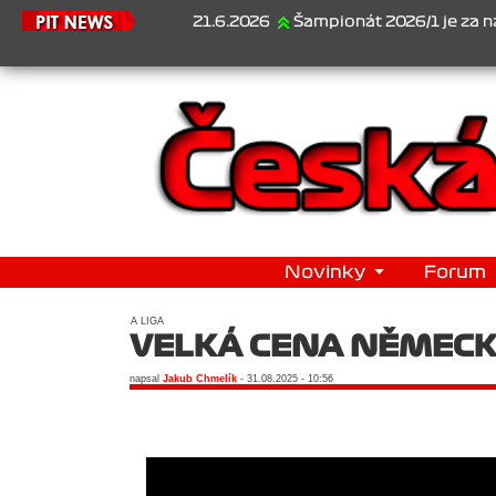
21.6.2026
Šampionát 2026/1 je za námi...1
Novinky
Forum
A LIGA
VELKÁ CENA NĚMECK
napsal
Jakub Chmelík
- 31.08.2025 - 10:56