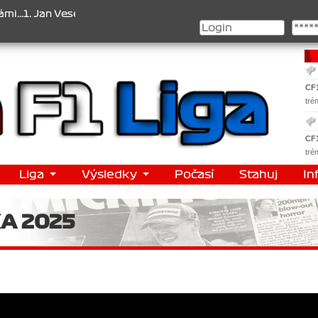
. Jan Veselý , 2. Jan Nováček , 3. Jakub Chmelík , Pohár konstrukté
CF
tré
CF
tré
Liga
Výsledky
Počasí
Stahuj
In
A 2025