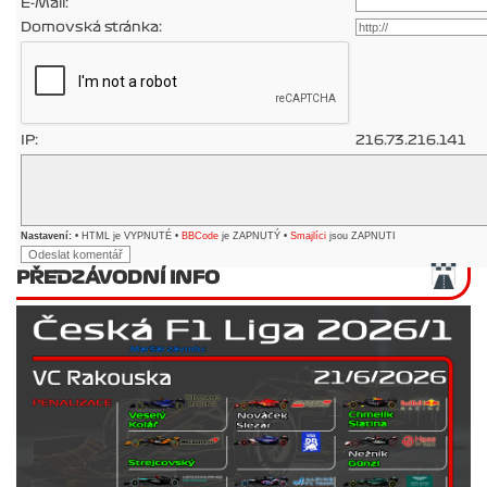
E-Mail:
Domovská stránka:
IP:
216.73.216.141
Nastavení:
• HTML je VYPNUTÉ •
BBCode
je ZAPNUTÝ •
Smajlíci
jsou ZAPNUTI
PŘEDZÁVODNÍ INFO