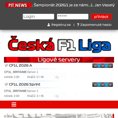
21.6.2026
Šampionát 2026/1 je za námi...1. Jan Veselý , 2. J
Registruj se
|
Zapomenuté heslo
CF1L 2026 A
CF1L_BRITANIE
Server 1
trénink 2:00
Hráčů: 0 / 45
CF1L 2026 Sprint
CF1L_BRITANIE
Server 2
trénink 2:00
Hráčů: 0 / 45
B LIGA