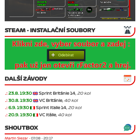
STEAM - INSTALAČNÍ SOUBORY
DALŠÍ ZÁVODY
.:
23.8. 19:30
Sprint Británie 14
, 20 kol
.:
30.8. 19:30
VC Británie
, 40 kol
.:
6.9. 19:30
Sprint Italie 14
, 20 kol
.:
20.9. 19:30
VC Itálie
, 40 kol
SHOUTBOX
Martin Slezar -
07.08 - 20:17