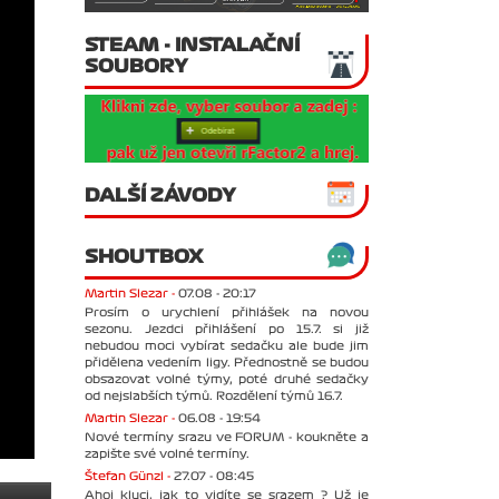
STEAM - INSTALAČNÍ
SOUBORY
DALŠÍ ZÁVODY
SHOUTBOX
Martin Slezar -
07.08 - 20:17
Prosím o urychlení přihlášek na novou
sezonu. Jezdci přihlášení po 15.7. si již
nebudou moci vybírat sedačku ale bude jim
přidělena vedením ligy. Přednostně se budou
obsazovat volné týmy, poté druhé sedačky
od nejslabších týmů. Rozdělení týmů 16.7.
Martin Slezar -
06.08 - 19:54
Nové termíny srazu ve FORUM - koukněte a
zapište své volné termíny.
Štefan Günzl -
27.07 - 08:45
Ahoj kluci, jak to vidíte se srazem ? Už je