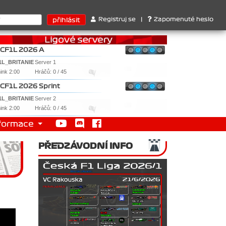
érů : 1. Ferrari . 2. Williams , 3. RedBull ..... SprintCup - 1. J
Registruj se
|
Zapomenuté heslo
CF1L 2026 A
1L_BRITANIE
Server 1
nink 2:00
Hráčů: 0 / 45
CF1L 2026 Sprint
1L_BRITANIE
Server 2
nink 2:00
Hráčů: 0 / 45
formace
PŘEDZÁVODNÍ INFO