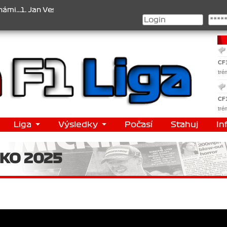
1. Jan Veselý , 2. Jan Nováček , 3. Jakub Chmelík , Pohár konstrukt
CF
tré
CF
tré
Liga
Výsledky
Počasí
Stahuj
In
SKO 2025