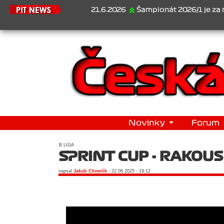
21.6.2026
Šampionát 2026/1 je za námi...
Novinky
Forum
B LIGA
SPRINT CUP - RAKOU
napsal
Jakub Chmelík
- 22.06.2025 - 19:12