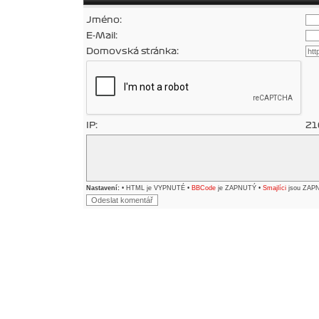
Jméno:
E-Mail:
Domovská stránka:
IP:
21
Nastavení:
• HTML je VYPNUTÉ •
BBCode
je ZAPNUTÝ •
Smajlíci
jsou ZAP