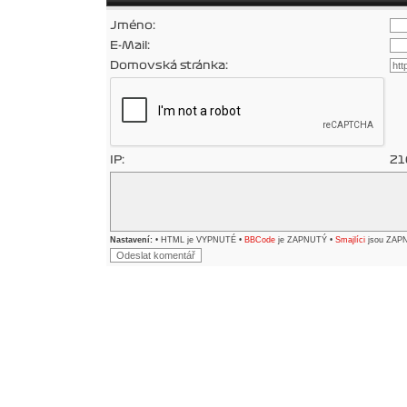
Jméno:
E-Mail:
Domovská stránka:
IP:
21
Nastavení:
• HTML je VYPNUTÉ •
BBCode
je ZAPNUTÝ •
Smajlíci
jsou ZAP