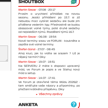
SHOUTBOX
Martin Slezar -
07.08 - 20:17
Prosím o urychlení přihlášek na novou
sezonu. Jezdci přihlášení po 15.7. si již
nebudou moci vybírat sedačku ale bude jim
přidělena vedením ligy. Přednostně se budou
obsazovat volné týmy, poté druhé sedačky
od nejslabších týmů. Rozdělení týmů 16.7.
Martin Slezar -
06.08 - 19:54
Nové termíny srazu ve FORUM - koukněte a
zapište své volné termíny.
Štefan Günzl -
27.07 - 08:45
Ahoj kluci, jak to vidíte se srazem ? Už je
nějaký termín? Díky
Martin Slezar -
19.07 - 19:31
Na SERVERU 2 máte k dispozici upravený
mód, ve Forum je popis a ve Stahuj nový
mód a setup.
Martin Slezar -
14.07 - 17:41
Ve forum je otevřené téma Módu 2026/2 -
tam směřujte vaše názory a připomínky, po
přečtení krátkého příspěvku. Díky
Všechny zprávy
ANKETA