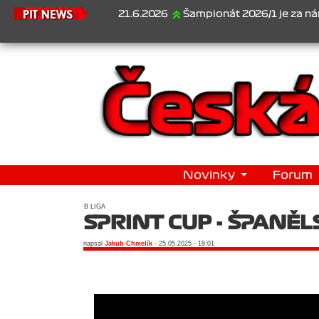
21.6.2026
Šampionát 2026/1 je za námi...1. Jan Ve
Novinky
Forum
B LIGA
SPRINT CUP - ŠPANĚL
napsal
Jakub Chmelík
- 25.05.2025 - 18:01