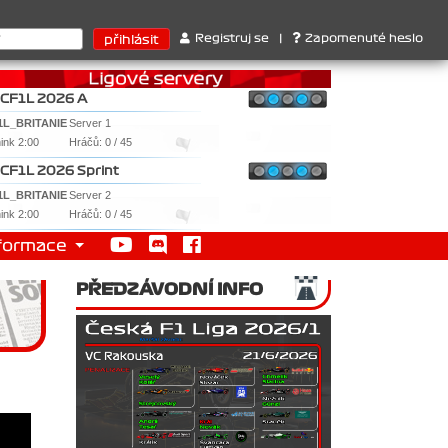
 Ferrari . 2. Williams , 3. RedBull ..... SprintCup - 1. Jan Nováče
Registruj se
|
Zapomenuté heslo
CF1L 2026 A
1L_BRITANIE
Server 1
nink 2:00
Hráčů: 0 / 45
CF1L 2026 Sprint
1L_BRITANIE
Server 2
nink 2:00
Hráčů: 0 / 45
formace
PŘEDZÁVODNÍ INFO