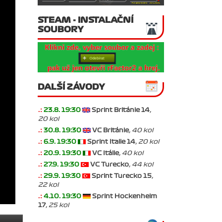
STEAM - INSTALAČNÍ
SOUBORY
DALŠÍ ZÁVODY
.:
23.8. 19:30
Sprint Británie 14
,
20 kol
.:
30.8. 19:30
VC Británie
, 40 kol
.:
6.9. 19:30
Sprint Italie 14
, 20 kol
.:
20.9. 19:30
VC Itálie
, 40 kol
.:
27.9. 19:30
VC Turecko
, 44 kol
.:
29.9. 19:30
Sprint Turecko 15
,
22 kol
.:
4.10. 19:30
Sprint Hockenheim
17
, 25 kol