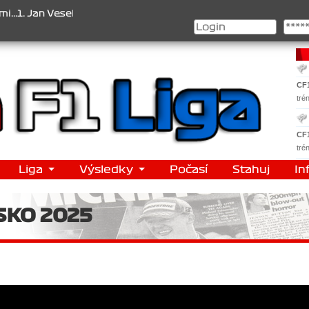
selý , 2. Jan Nováček , 3. Jakub Chmelík , Pohár konstruktérů : 1.
CF
tré
CF
tré
Liga
Výsledky
Počasí
Stahuj
In
SKO 2025