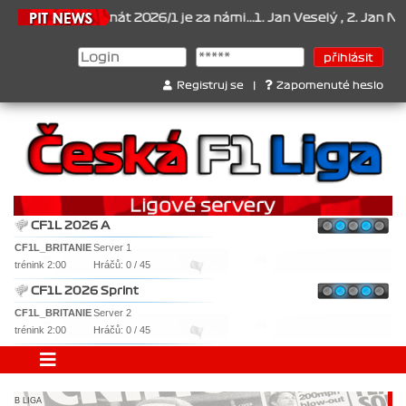
026
Šampionát 2026/1 je za námi...1. Jan Veselý , 2. Jan Nováček 
Registruj se
|
Zapomenuté heslo
CF1L 2026 A
CF1L_BRITANIE
Server 1
trénink 2:00
Hráčů: 0 / 45
CF1L 2026 Sprint
CF1L_BRITANIE
Server 2
trénink 2:00
Hráčů: 0 / 45
B LIGA