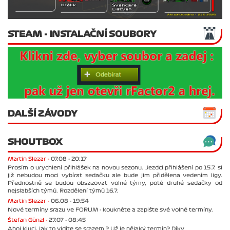
STEAM - INSTALAČNÍ SOUBORY
DALŠÍ ZÁVODY
SHOUTBOX
Martin Slezar -
07.08 - 20:17
Prosím o urychlení přihlášek na novou sezonu. Jezdci přihlášení po 15.7. si
již nebudou moci vybírat sedačku ale bude jim přidělena vedením ligy.
Přednostně se budou obsazovat volné týmy, poté druhé sedačky od
nejslabších týmů. Rozdělení týmů 16.7.
Martin Slezar -
06.08 - 19:54
Nové termíny srazu ve FORUM - koukněte a zapište své volné termíny.
Štefan Günzl -
27.07 - 08:45
Ahoj kluci, jak to vidíte se srazem ? Už je nějaký termín? Díky