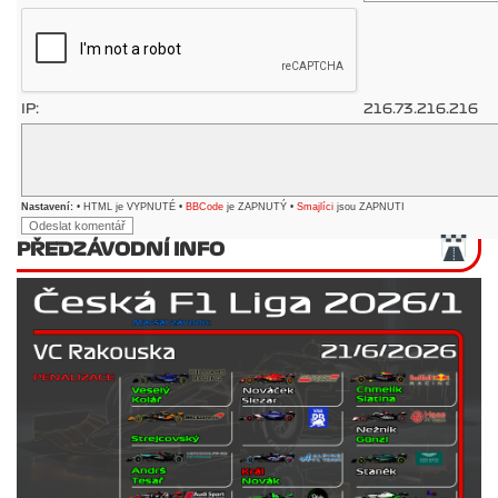
IP:
216.73.216.216
Nastavení:
• HTML je VYPNUTÉ •
BBCode
je ZAPNUTÝ •
Smajlíci
jsou ZAPNUTI
PŘEDZÁVODNÍ INFO