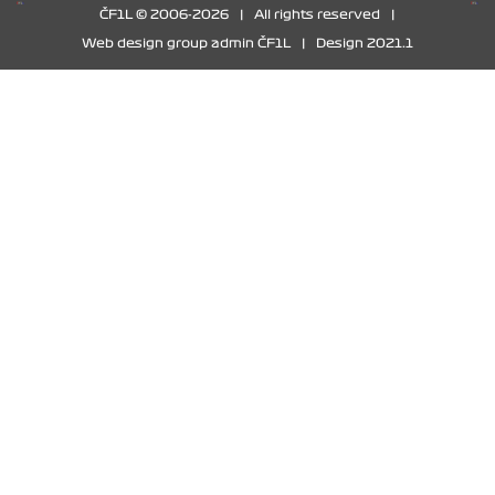
ČF1L © 2006-2026
|
All rights reserved
|
Web design group admin ČF1L
|
Design 2021.1