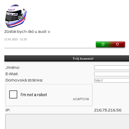
Zůstal bych rád u audi ☺️
12.01.2025 - 12:35
0
0
Tvůj komentář
Jméno:
E-Mail:
Domovská stránka:
IP:
216.73.216.56