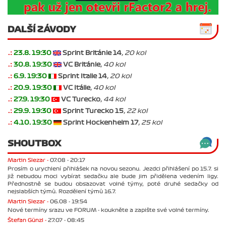
DALŠÍ ZÁVODY
.:
23.8. 19:30
Sprint Británie 14
, 20 kol
.:
30.8. 19:30
VC Británie
, 40 kol
.:
6.9. 19:30
Sprint Italie 14
, 20 kol
.:
20.9. 19:30
VC Itálie
, 40 kol
.:
27.9. 19:30
VC Turecko
, 44 kol
.:
29.9. 19:30
Sprint Turecko 15
, 22 kol
.:
4.10. 19:30
Sprint Hockenheim 17
, 25 kol
SHOUTBOX
Martin Slezar -
07.08 - 20:17
Prosím o urychlení přihlášek na novou sezonu. Jezdci přihlášení po 15.7. si
již nebudou moci vybírat sedačku ale bude jim přidělena vedením ligy.
Přednostně se budou obsazovat volné týmy, poté druhé sedačky od
nejslabších týmů. Rozdělení týmů 16.7.
Martin Slezar -
06.08 - 19:54
Nové termíny srazu ve FORUM - koukněte a zapište své volné termíny.
Štefan Günzl -
27.07 - 08:45