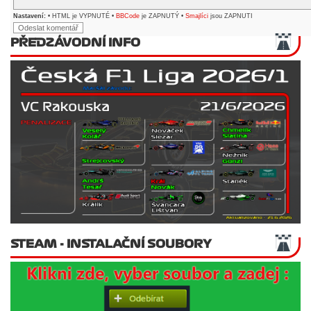
Nastavení:
• HTML je VYPNUTÉ •
BBCode
je ZAPNUTÝ •
Smajlíci
jsou ZAPNUTI
PŘEDZÁVODNÍ INFO
STEAM - INSTALAČNÍ SOUBORY