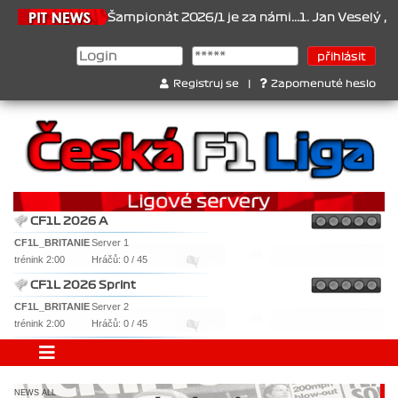
6.2026
Šampionát 2026/1 je za námi...1. Jan Veselý , 2. Jan Nováč
Registruj se
|
Zapomenuté heslo
CF1L 2026 A
CF1L_BRITANIE
Server 1
trénink 2:00
Hráčů: 0 / 45
CF1L 2026 Sprint
CF1L_BRITANIE
Server 2
trénink 2:00
Hráčů: 0 / 45
NEWS ALL