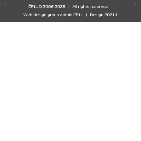
ČF1L © 2006-2026
|
All rights reserved
|
Web design group admin ČF1L
|
Design 2021.1