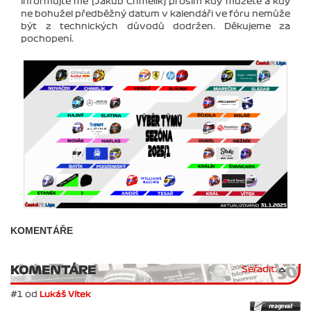
informujte mě (Jakub Chmelík) prosím kdy můžete a kdy
ne bohužel předběžný datum v kalendáři ve fóru nemůže
být z technických důvodů dodržen. Děkujeme za
pochopení.
KOMENTÁŘE
KOMENTÁRE
Seřadit:
#1 od
Lukáš Vítek