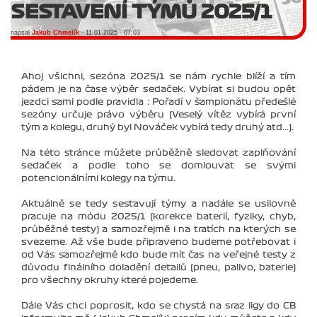
SESTAVENÍ TÝMŮ 2025/1
napsal
Jakub Chmelík
- 11.01.2025 - 07:03
Ahoj všichni, sezóna 2025/1 se nám rychle blíží a tím
pádem je na čase výběr sedaček. Vybírat si budou opět
jezdci sami podle pravidla : Pořadí v šampionátu předešlé
sezóny určuje právo výběru (Veselý vítěz vybírá první
tým a kolegu, druhý byl Nováček vybírá tedy druhý atd...).
Na této stránce můžete průběžně sledovat zaplňování
sedaček a podle toho se domlouvat se svými
potencionálními kolegy na týmu.
Aktuálně se tedy sestavují týmy a nadále se usilovně
pracuje na módu 2025/1 (korekce baterií, fyziky, chyb,
průběžné testy) a samozřejmě i na tratích na kterých se
svezeme. Až vše bude připraveno budeme potřebovat i
od Vás samozřejmě kdo bude mít čas na veřejné testy z
důvodu finálního doladění detailů (pneu, palivo, baterie)
pro všechny okruhy které pojedeme.
Dále Vás chci poprosit, kdo se chystá na sraz ligy do CB