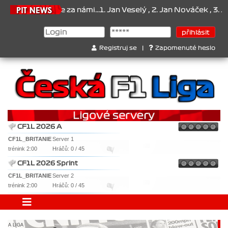
1 je za námi...1. Jan Veselý , 2. Jan Nováček , 3. Jakub Chmelík , 
Registruj se
|
Zapomenuté heslo
CF1L 2026 A
CF1L_BRITANIE
Server 1
trénink 2:00
Hráčů: 0 / 45
CF1L 2026 Sprint
CF1L_BRITANIE
Server 2
trénink 2:00
Hráčů: 0 / 45
A LIGA