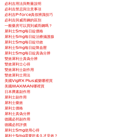
必利吉用法與劑量說明
必利吉禁忌與注意事項
必利吉P-force真假辨識技巧
必利吉與威而鋼的區別
一般藥房可以買到威而鋼嗎？
犀利士5mg每日錠價格
犀利士5mg每日錠治療攝護腺
犀利士5mg每日錠功效
犀利士5mg每日錠降血壓
犀利士5mg每日錠真偽分辨
雙效犀利士真偽分辨
雙效犀利士心得
雙效犀利士副作用
雙效犀利士用法
美國VigRX Plus威樂哪裡買
美國MAXMAN哪裡買
日本腾素副作用
犀利士副作用
犀利士藥效
犀利士價格
犀利士真偽分辨
德國必邦副作用
德國必邦評價
犀利士5mg使用心得
犀利士5mg需要吃多久才見效？