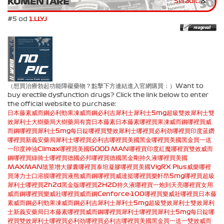
KOMENTÁRE
Seřadit:
#5 od
1.LLYJ
（想買治療勃起功能障礙藥物？點擊下方連結進入官網購買：）Want to
buy erectile dysfunction drugs? Click the link below to enter
the official website to purchase:
日本藤素
威而鋼
必利勁
果凍威而鋼
必利吉
犀利士
犀利士5mg
超級雙效犀利士
雙
效犀利士
大樹藥局
大樹藥局有賣日本藤素
日本藤素哪裡買
果凍威而鋼哪裡買
威
而鋼哪裡買
犀利士5mg每日錠哪裡買
雙效犀利士哪裡買
必利劲哪裡買
印度蓝鑽
哪裡買
新義安藥局
犀利士哪裡買
必利吉哪裡買
美國黑金哪裡買
美國黑金買一送
一
印度神油Climax哪裡買
美國GOOD MAN哪裡買
印度紅魔哪裡買
雙效威而
鋼哪裡買
綠骑士哪裡買
德國必邦哪裡買
德國黑金剛持久液哪裡買
美國
MAXMAN陰莖增大膠囊哪裡買
泰坦凝膠哪裡買
美國VigRX Plus威樂哪裡
買
薄力士口溶膜哪裡買
液熊威而鋼哪裡買
威達挺哪裡買
樂軒昂5mg哪裡買
超級
犀利士哪裡買
2h2d黑金版哪裡買
2H2D持久液哪裡買
一炮到天亮哪裡買
女用
威而鋼哪裡買
樂威壯哪裡買
威而鋼Cenforce-100哪裡買
樂威壯哪裡買
日本藤
素
威而鋼
必利勁
果凍威而鋼
必利吉
犀利士
犀利士5mg
超級雙效犀利士
雙效犀利
士
新義安藥局
日本藤素哪裡買
威而鋼哪裡買
犀利士哪裡買
犀利士5mg每日錠哪
裡買
雙效犀利士哪裡買
必利劲哪裡買
必利吉哪裡買
美國黑金買一送一
雙效威而