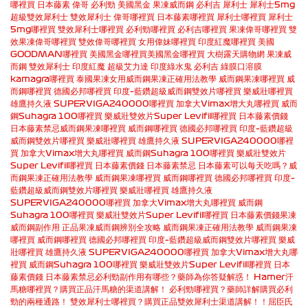
哪裡買
日本藤素
偉哥
必利勁
美國黑金
果凍威而鋼
必利吉
犀利士
犀利士5mg
超級雙效犀利士
雙效犀利士
偉哥哪裡買
日本藤素哪裡買
犀利士哪裡買
犀利士
5mg哪裡買
雙效犀利士哪裡買
必利勁哪裡買
必利吉哪裡買
果凍偉哥哪裡買
雙
效果凍偉哥哪裡買
雙效偉哥哪裡買
女用偉妹哪裡買
印度紅魔哪裡買
美國
GOODMAN哪裡買
美國黑金哪裡買
美國黑金哪裡買
大樹露天購物網
果凍威
而鋼
雙效犀利士
印度紅魔
超級艾力達
印度綠水鬼
必利吉
綠膜口溶膜
kamagra哪裡買
泰國果凍女用
威而鋼果凍正確用法教學
威而鋼果凍哪裡買
威
而鋼哪裡買
德國必邦哪裡買
印度–藍鑽超級威而鋼雙效片哪裡買
樂威壯哪裡買
雄鷹持久液 SUPERVIGA240000哪裡買
加拿大Vimax增大丸哪裡買
威而
鋼Suhagra 100哪裡買
樂威壯雙效片Super Levifil哪裡買
日本藤素價錢
日本藤素禁忌
威而鋼果凍哪裡買
威而鋼哪裡買
德國必邦哪裡買
印度–藍鑽超級
威而鋼雙效片哪裡買
樂威壯哪裡買
雄鷹持久液 SUPERVIGA240000哪裡
買
加拿大Vimax增大丸哪裡買
威而鋼Suhagra 100哪裡買
樂威壯雙效片
Super Levifil哪裡買
日本藤素價錢
日本藤素禁忌
日本藤素可以每天吃嗎？
威
而鋼果凍正確用法教學
威而鋼果凍哪裡買
威而鋼哪裡買
德國必邦哪裡買
印度–
藍鑽超級威而鋼雙效片哪裡買
樂威壯哪裡買
雄鷹持久液
SUPERVIGA240000哪裡買
加拿大Vimax增大丸哪裡買
威而鋼
Suhagra 100哪裡買
樂威壯雙效片Super Levifil哪裡買
日本藤素價錢
果凍
威而鋼副作用
正品果凍威而鋼辨別全攻略
威而鋼果凍正確用法教學
威而鋼果凍
哪裡買
威而鋼哪裡買
德國必邦哪裡買
印度–藍鑽超級威而鋼雙效片哪裡買
樂威
壯哪裡買
雄鷹持久液 SUPERVIGA240000哪裡買
加拿大Vimax增大丸哪
裡買
威而鋼Suhagra 100哪裡買
樂威壯雙效片Super Levifil哪裡買
日本
藤素價錢
日本藤素禁忌
必利勁副作用有哪些？藥師為你答疑解惑！
Hamer汗
馬糖哪裡買？購買正品汗馬糖的渠道講解！
必利勁哪裡買？藥師詳解購買必利
勁的兩種通路！
雙效犀利士哪裡買？購買正品雙效犀利士渠道講解！！
屈臣氏