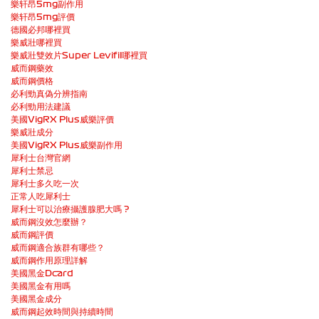
樂轩昂5mg副作用
樂轩昂5mg評價
德國必邦哪裡買
樂威壯哪裡買
樂威壯雙效片Super Levifil哪裡買
威而鋼藥效
威而鋼價格
必利勁真偽分辨指南
必利勁用法建議
美國VigRX Plus威樂評價
樂威壯成分
美國VigRX Plus威樂副作用
犀利士台灣官網
犀利士禁忌
犀利士多久吃一次
正常人吃犀利士
犀利士可以治療攝護腺肥大嗎 ?
威而鋼沒效怎麼辦？
威而鋼評價
威而鋼適合族群有哪些？
威而鋼作用原理詳解
美國黑金Dcard
美國黑金有用嗎
美國黑金成分
威而鋼起效時間與持續時間