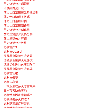
艾力達雙效片哪裡買
印度紅魔是什麼
薄力士口溶膜藥效時間說明
薄力士口溶膜有效嗎
薄力士口溶膜評價
薄力士口溶膜副作用
艾力達雙效片副作用
艾力達雙效片真偽分辨
艾力達雙效片評價
艾力達雙效片效果
必利吉ptt
必利吉dcard
德國黑金剛持久液效果
德國黑金剛持久液評價
德國黑金剛持久液副作用
德國黑金剛持久液真偽
必利吉官網
必利吉假藥
必利吉心得
日本藤素吃多久才有效果
日本藤素防偽查詢
必利勁可以吃半顆嗎？
必利勁要多久前吃？
必利勁適應症與禁忌
必利勁處方箋怎麼拿？