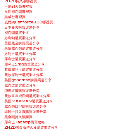
2H2D持久液哪裡買
一炮到天亮哪裡買
女用威而鋼哪裡買
樂威壯哪裡買
威而鋼Cenforce-100哪裡買
日本藤素購買渠道分享
威而鋼購買渠道
必利勁購買渠道分享
美國黑金購買渠道分享
果凍威而鋼購買渠道分享
必利吉購買渠道分享
犀利士購買渠道分享
犀利士5mg購買渠道分享
超級犀利士購買渠道分享
雙效犀利士購買渠道分享
美國goodman購買渠道分享
威而柔購買渠道分享
印度紅魔購買渠道分享
雙效果凍威而鋼購買渠道分享
美國MAXMAN購買渠道分享
威而鋼口溶錠購買渠道分享
綠騎士持久液購買渠道分享
黑金剛持久液購買
犀利士Tadacip購買攻略
2H2D黑金版持久液購買渠道分享