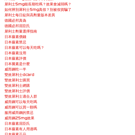
犀利士5mg能長期吃嗎？效果會減弱嗎？
如何辨別犀利士5mg真假？別被假貨騙了
犀利士每日錠與高劑量版本差異
德國必邦真偽
德國必邦屈臣氏
犀利士劑量選擇指南
日本藤素價錢
日本藤素禁忌
日本藤素可以每天吃嗎？
日本藤素沒用
日本藤素評價
日本騰素是什麼
威而鋼吃一半
雙效犀利士dcard
雙效犀利士購買
雙效犀利士網購
雙效犀利士評價
雙效犀利士適合人群
威而鋼可以每天吃嗎
威而鋼可以買一顆嗎
服用威而鋼的禁忌
威而鋼25mg效果
日本藤素屈臣氏
日本藤素有人用過嗎
日本藤素正品