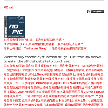
#2 od
心理因素對早洩的影響：必利勁能幫助解決嗎？
性功能障礙（ED）與威而鋼的使用詳解：服用半顆是否有效？
犀利士每日錠（Tadarise 5mg）：陽痿治療的效果與購買指南
Want to buy erectile dysfunction drugs? Click the link below
to enter the official website to purchase:
日本藤素
威而鋼
必利勁
果凍威而鋼
必利吉
犀利士
犀利士5mg
超級雙效犀利
士
雙效犀利士
大樹藥局
大樹藥局有賣日本藤素
日本藤素哪裡買
果凍威而鋼哪
裡買
威而鋼哪裡買
犀利士5mg每日錠哪裡買
雙效犀利士哪裡買
必利劲哪裡買
印度蓝鑽哪裡買
新義安藥局
犀利士哪裡買
必利吉哪裡買
美國黑金哪裡買
美國
黑金買一送一
印度神油Climax哪裡買
美國GOOD MAN哪裡買
印度紅魔哪
裡買
雙效威而鋼哪裡買
綠骑士哪裡買
德國必邦哪裡買
德國黑金剛持久液哪裡
買
美國MAXMAN陰莖增大膠囊哪裡買
泰坦凝膠哪裡買
美國VigRX Plus威
樂哪裡買
薄力士口溶膜哪裡買
液熊威而鋼哪裡買
威達挺哪裡買
樂軒昂5mg哪
裡買
日本藤素
威而鋼
必利勁
果凍威而鋼
必利吉
犀利士
犀利士5mg
超級雙效
犀利士
雙效犀利士
新義安藥局
日本藤素哪裡買
威而鋼哪裡買
犀利士哪裡買
犀