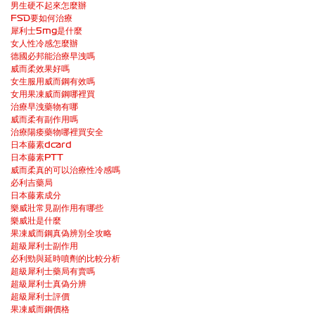
男生硬不起來怎麼辦
FSD要如何治療
犀利士5mg是什麼
女人性冷感怎麼辦
德國必邦能治療早洩嗎
威而柔效果好嗎
女生服用威而鋼有效嗎
女用果凍威而鋼哪裡買
治療早洩藥物有哪
威而柔有副作用嗎
治療陽痿藥物哪裡買安全
日本藤素dcard
日本藤素PTT
威而柔真的可以治療性冷感嗎
必利吉藥局
日本藤素成分
樂威壯常見副作用有哪些
樂威壯是什麼
果凍威而鋼真偽辨別全攻略
超級犀利士副作用
必利勁與延時噴劑的比較分析
超級犀利士藥局有賣嗎
超級犀利士真偽分辨
超級犀利士評價
果凍威而鋼價格