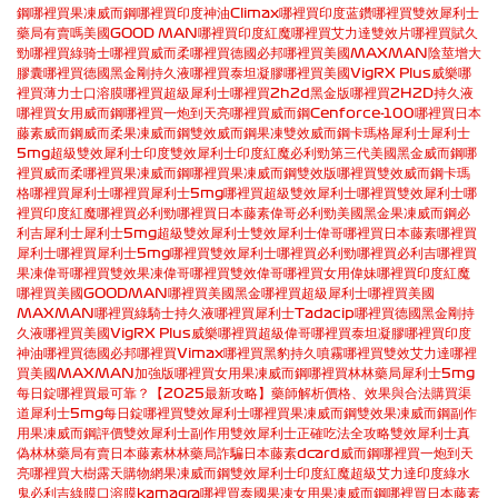
鋼哪裡買
果凍威而鋼哪裡買
印度神油Climax哪裡買
印度蓝鑽哪裡買
雙效犀利士
藥局有賣嗎
美國GOOD MAN哪裡買
印度紅魔哪裡買
艾力達雙效片哪裡買
賦久
勁哪裡買
綠骑士哪裡買
威而柔哪裡買
德國必邦哪裡買
美國MAXMAN陰莖增大
膠囊哪裡買
德國黑金剛持久液哪裡買
泰坦凝膠哪裡買
美國VigRX Plus威樂哪
裡買
薄力士口溶膜哪裡買
超級犀利士哪裡買
2h2d黑金版哪裡買
2H2D持久液
哪裡買
女用威而鋼哪裡買
一炮到天亮哪裡買
威而鋼Cenforce-100哪裡買
日本
藤素
威而鋼
威而柔
果凍威而鋼
雙效威而鋼果凍
雙效威而鋼卡瑪格
犀利士
犀利士
5mg
超級雙效犀利士
印度雙效犀利士
印度紅魔
必利勁
第三代美國黑金
威而鋼哪
裡買
威而柔哪裡買
果凍威而鋼哪裡買
果凍威而鋼雙效版哪裡買
雙效威而鋼卡瑪
格哪裡買
犀利士哪裡買
犀利士5mg哪裡買
超級雙效犀利士哪裡買
雙效犀利士哪
裡買
印度紅魔哪裡買
必利勁哪裡買
日本藤素
偉哥
必利勁
美國黑金
果凍威而鋼
必
利吉
犀利士
犀利士5mg
超級雙效犀利士
雙效犀利士
偉哥哪裡買
日本藤素哪裡買
犀利士哪裡買
犀利士5mg哪裡買
雙效犀利士哪裡買
必利勁哪裡買
必利吉哪裡買
果凍偉哥哪裡買
雙效果凍偉哥哪裡買
雙效偉哥哪裡買
女用偉妹哪裡買
印度紅魔
哪裡買
美國GOODMAN哪裡買
美國黑金哪裡買
超級犀利士哪裡買
美國
MAXMAN哪裡買
綠騎士持久液哪裡買
犀利士Tadacip哪裡買
德國黑金剛持
久液哪裡買
美國VigRX Plus威樂哪裡買
超級偉哥哪裡買
泰坦凝膠哪裡買
印度
神油哪裡買
德國必邦哪裡買
Vimax哪裡買
黑豹持久噴霧哪裡買
雙效艾力達哪裡
買
美國MAXMAN加強版哪裡買
女用果凍威而鋼哪裡買
林林藥局
犀利士5mg
每日錠哪裡買最可靠？【2025最新攻略】藥師解析價格、效果與合法購買渠
道
犀利士5mg每日錠哪裡買
雙效犀利士哪裡買
果凍威而鋼雙效
果凍威而鋼副作
用
果凍威而鋼評價
雙效犀利士副作用
雙效犀利士正確吃法全攻略
雙效犀利士真
偽
林林藥局有賣日本藤素
林林藥局詐騙
日本藤素dcard
威而鋼哪裡買
一炮到天
亮哪裡買
大樹露天購物網
果凍威而鋼
雙效犀利士
印度紅魔
超級艾力達
印度綠水
鬼
必利吉
綠膜口溶膜
kamagra哪裡買
泰國果凍女用
果凍威而鋼哪裡買
日本藤素