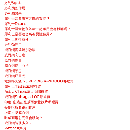
必利勁ptt
必利劲副作用
必利劲效果
犀利士需要處方才能購買嗎 ?
犀利士Dcard
犀利士與食物和酒精一起服用會有影響嗎 ?
犀利士是否適合所有男性使用?
犀利士哪裡買便宜
必利劲沒用
威而鋼真偽辨別教學
威而鋼高山症
威而鋼劑量
威而鋼使用心得
威而鋼禁忌
威而鋼屈臣氏
雄鷹持久液 SUPERVIGA240000哪裡買
犀利士Tadacip哪裡買
加拿大Vimax增大丸哪裡買
威而鋼Suhagra 100哪裡買
印度–藍鑽超級威而鋼雙效片哪裡買
長期吃威而鋼副作用
正常人吃威而鋼
吃威而鋼射完還會硬嗎？
威而鋼能硬多久？
P-force評價