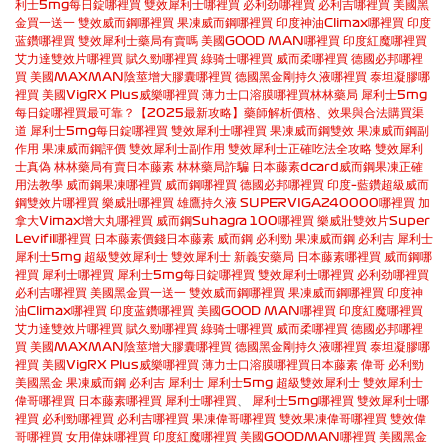
利士5mg每日錠哪裡買
雙效犀利士哪裡買
必利劲哪裡買
必利吉哪裡買
美國黑
金買一送一
雙效威而鋼哪裡買
果凍威而鋼哪裡買
印度神油Climax哪裡買
印度
蓝鑽哪裡買
雙效犀利士藥局有賣嗎
美國GOOD MAN哪裡買
印度紅魔哪裡買
艾力達雙效片哪裡買
賦久勁哪裡買
綠骑士哪裡買
威而柔哪裡買
德國必邦哪裡
買
美國MAXMAN陰莖增大膠囊哪裡買
德國黑金剛持久液哪裡買
泰坦凝膠哪
裡買
美國VigRX Plus威樂哪裡買
薄力士口溶膜哪裡買
林林藥局
犀利士5mg
每日錠哪裡買最可靠？【2025最新攻略】藥師解析價格、效果與合法購買渠
道
犀利士5mg每日錠哪裡買
雙效犀利士哪裡買
果凍威而鋼雙效
果凍威而鋼副
作用
果凍威而鋼評價
雙效犀利士副作用
雙效犀利士正確吃法全攻略
雙效犀利
士真偽
林林藥局有賣日本藤素
林林藥局詐騙
日本藤素dcard
威而鋼果凍正確
用法教學
威而鋼果凍哪裡買
威而鋼哪裡買
德國必邦哪裡買
印度–藍鑽超級威而
鋼雙效片哪裡買
樂威壯哪裡買
雄鷹持久液 SUPERVIGA240000哪裡買
加
拿大Vimax增大丸哪裡買
威而鋼Suhagra 100哪裡買
樂威壯雙效片Super
Levifil哪裡買
日本藤素價錢
日本藤素
威而鋼
必利勁
果凍威而鋼
必利吉
犀利士
犀利士5mg
超級雙效犀利士
雙效犀利士
新義安藥局
日本藤素哪裡買
威而鋼哪
裡買
犀利士哪裡買
犀利士5mg每日錠哪裡買
雙效犀利士哪裡買
必利劲哪裡買
必利吉哪裡買
美國黑金買一送一
雙效威而鋼哪裡買
果凍威而鋼哪裡買
印度神
油Climax哪裡買
印度蓝鑽哪裡買
美國GOOD MAN哪裡買
印度紅魔哪裡買
艾力達雙效片哪裡買
賦久勁哪裡買
綠骑士哪裡買
威而柔哪裡買
德國必邦哪裡
買
美國MAXMAN陰莖增大膠囊哪裡買
德國黑金剛持久液哪裡買
泰坦凝膠哪
裡買
美國VigRX Plus威樂哪裡買
薄力士口溶膜哪裡買
日本藤素
偉哥
必利勁
美國黑金
果凍威而鋼
必利吉
犀利士
犀利士5mg
超級雙效犀利士
雙效犀利士
偉哥哪裡買
日本藤素哪裡買
犀利士哪裡買
、
犀利士5mg哪裡買
雙效犀利士哪
裡買
必利勁哪裡買
必利吉哪裡買
果凍偉哥哪裡買
雙效果凍偉哥哪裡買
雙效偉
哥哪裡買
女用偉妹哪裡買
印度紅魔哪裡買
美國GOODMAN哪裡買
美國黑金