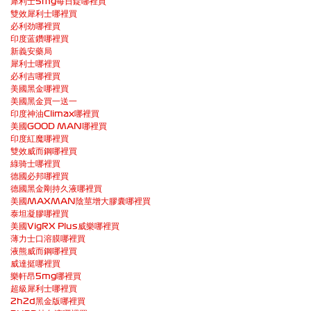
犀利士5mg每日錠哪裡買
雙效犀利士哪裡買
必利劲哪裡買
印度蓝鑽哪裡買
新義安藥局
犀利士哪裡買
必利吉哪裡買
美國黑金哪裡買
美國黑金買一送一
印度神油Climax哪裡買
美國GOOD MAN哪裡買
印度紅魔哪裡買
雙效威而鋼哪裡買
綠骑士哪裡買
德國必邦哪裡買
德國黑金剛持久液哪裡買
美國MAXMAN陰莖增大膠囊哪裡買
泰坦凝膠哪裡買
美國VigRX Plus威樂哪裡買
薄力士口溶膜哪裡買
液熊威而鋼哪裡買
威達挺哪裡買
樂軒昂5mg哪裡買
超級犀利士哪裡買
2h2d黑金版哪裡買