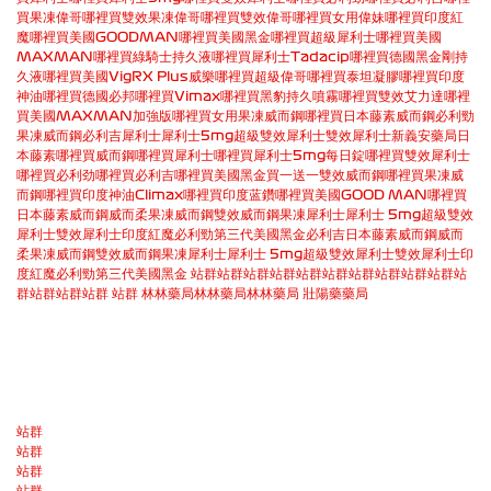
買
果凍偉哥哪裡買
雙效果凍偉哥哪裡買
雙效偉哥哪裡買
女用偉妹哪裡買
印度紅
魔哪裡買
美國GOODMAN哪裡買
美國黑金哪裡買
超級犀利士哪裡買
美國
MAXMAN哪裡買
綠騎士持久液哪裡買
犀利士Tadacip哪裡買
德國黑金剛持
久液哪裡買
美國VigRX Plus威樂哪裡買
超級偉哥哪裡買
泰坦凝膠哪裡買
印度
神油哪裡買
德國必邦哪裡買
Vimax哪裡買
黑豹持久噴霧哪裡買
雙效艾力達哪裡
買
美國MAXMAN加強版哪裡買
女用果凍威而鋼哪裡買
日本藤素
威而鋼
必利勁
果凍威而鋼
必利吉
犀利士
犀利士5mg
超級雙效犀利士
雙效犀利士
新義安藥局
日
本藤素哪裡買
威而鋼哪裡買
犀利士哪裡買
犀利士5mg每日錠哪裡買
雙效犀利士
哪裡買
必利劲哪裡買
必利吉哪裡買
美國黑金買一送一
雙效威而鋼哪裡買
果凍威
而鋼哪裡買
印度神油Climax哪裡買
印度蓝鑽哪裡買
美國GOOD MAN哪裡買
日本藤素
威而鋼
威而柔
果凍威而鋼
雙效威而鋼果凍
犀利士
犀利士 5mg
超級雙效
犀利士
雙效犀利士
印度紅魔
必利勁
第三代美國黑金
必利吉
日本藤素
威而鋼
威而
柔
果凍威而鋼
雙效威而鋼果凍
犀利士
犀利士 5mg
超級雙效犀利士
雙效犀利士
印
度紅魔
必利勁
第三代美國黑金
站群
站群
站群
站群
站群
站群
站群
站群
站群
站群
站
群
站群
站群
站群
站群
林林藥局
林林藥局
林林藥局
壯陽藥藥局
站群
站群
站群
站群