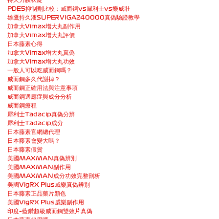
PDE5抑制劑比較：威而鋼vs犀利士vs樂威壯
雄鷹持久液SUPERVIGA240000真偽驗證教學
加拿大Vimax增大丸副作用
加拿大Vimax增大丸評價
日本藤素心得
加拿大Vimax增大丸真偽
加拿大Vimax增大丸功效
一般人可以吃威而鋼嗎？
威而鋼多久代謝掉？
威而鋼正確用法與注意事項
威而鋼適應症與成分分析
威而鋼療程
犀利士Tadacip真偽分辨
犀利士Tadacip成分
日本藤素官網總代理
日本藤素會變大嗎？
日本藤素假貨
美國MAXMAN真偽辨別
美國MAXMAN副作用
美國MAXMAN成分功效完整剖析
美國VigRX Plus威樂真偽辨別
日本藤素正品藥片顏色
美國VigRX Plus威樂副作用
印度–藍鑽超級威而鋼雙效片真偽