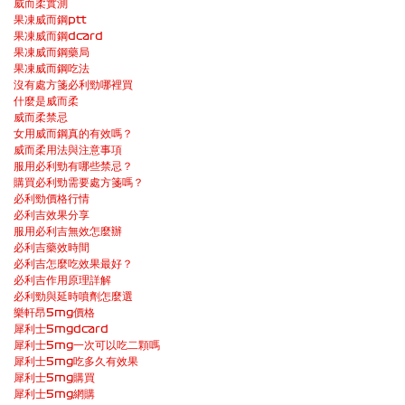
威而柔實測
果凍威而鋼ptt
果凍威而鋼dcard
果凍威而鋼藥局
果凍威而鋼吃法
沒有處方箋必利勁哪裡買
什麼是威而柔
威而柔禁忌
女用威而鋼真的有效嗎？
威而柔用法與注意事項
服用必利勁有哪些禁忌？
購買必利勁需要處方箋嗎？
必利勁價格行情
必利吉效果分享
服用必利吉無效怎麼辦
必利吉藥效時間
必利吉怎麼吃效果最好？
必利吉作用原理詳解
必利勁與延時噴劑怎麼選
樂軒昂5mg價格
犀利士5mgdcard
犀利士5mg一次可以吃二顆嗎
犀利士5mg吃多久有效果
犀利士5mg購買
犀利士5mg網購