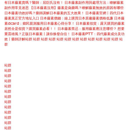
有日本藤素賣嗎？醫師：屈臣氏沒有！
日本藤素副作用與處理方法：瞭解藤素
副作用常見迷思
【日本藤素沒用】藤素是偽藥嗎？瞭解藤素無效的原因有哪些
日本藤素功效好嗎？藥師講解日本藤素的五大效果！
日本藤素官網丨四代日本
藤素真正官方地址入口
日本藤素價錢：線上購買日本原廠藤素價格低廉
日本藤
素dcard：鄉民親測服用日本藤素心得分享！
日本藤素假貨：露天購買的藤素
居然全是假貨？購買藤素必看！！
日本藤素禁忌：服用藤素應注意哪些？
想要
重震雄風？正版日本藤素丨讓你焕發自信！
日本藤素PTT：四代藤素成分及功
效丨藥師詳解
站群
站群
站群
站群
站群
站群
站群
站群
站群
站群
站群
站群
站
群
站群
站群
站群
站群
站群
站群
站群
站群
站群
站群
站群
站群
站群