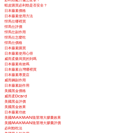
蝦皮購買必利勁是否安全？
日本藤素價格
日本藤素使用方法
悍馬仕哪裡買
悍馬仕評價
悍馬仕副作用
悍馬仕怎麼吃
悍馬仕價格
日本藤素購買
日本藤素使用心得
威而柔藥局買的到嗎
日本藤素有效嗎
日本藤素台灣哪裡買
日本藤素專賣店
威而鋼副作用
日本藤素副作用
美國黑金價格
威而柔Dcard
美國黑金評價
美國黑金效果
日本藤素功效
美國MAXMAN陰莖增大膠囊效果
美國MAXMAN陰莖增大膠囊評價
必利勁吃法