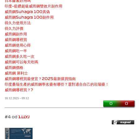
日本藤素好用嗎
印度–藍鑽超級威而鋼雙效片副作用
威而鋼Suhagra 100真偽
威而鋼Suhagra 100副作用
得久力使用方法
得久力評價
威而鋼副作用
威而鋼哪裡買
威而鋼使用心得
威而鋼吃一半
威而鋼多久吃一次
威而鋼可以每天吃嗎
威而鋼價格
威而鋼 犀利士
威而鋼哪裡買最便宜？2025最新購買指南
印度桑瑞生產的威而鋼學名藥有哪些？選對適合自己的壯陽藥！
威而鋼哪裡買？?
18.12.2025 - 09:12
0
0
#4 od
1.LLYJ