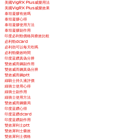
美國VigRX Plus威樂用法
美國VigRX Plus威樂效果
泰坦凝膠有效嗎
泰坦凝膠心得
泰坦凝膠使用方法
泰坦凝膠副作用
印度必利勁價格與療效比較
必利勁dcard
必利劲可以每天吃嗎
必利勁藥效時間
印度蓝鑽真偽分辨
雙效威而鋼副作用
雙效威而鋼真偽分辨
雙效威而鋼ptt
綠騎士持久液評價
綠骑士使用心得
綠骑士副作用
綠骑士使用方法
雙效威而鋼藥局
印度蓝鑽心得
印度蓝鑽dcard
印度蓝鑽副作用
雙效犀利士ptt
雙效犀利士藥效
雙效犀利士價格