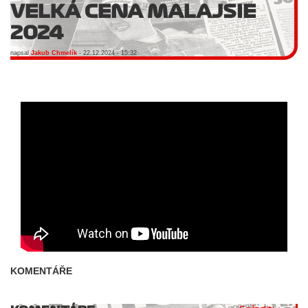
VELKÁ CENA MALAJSIE
2024
napsal
Jakub Chmelík
- 22.12.2024 - 15:32
KOMENTÁŘE