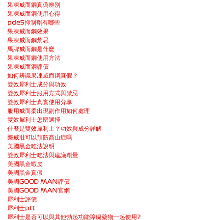
果凍威而鋼真偽辨別
果凍威而鋼使用心得
pde5抑制劑有哪些
果凍威而鋼效果
果凍威而鋼禁忌
馬牌威而鋼是什麼
果凍威而鋼使用方法
果凍威而鋼評價
如何辨識果凍威而鋼真假？
雙效犀利士成分與功效
雙效犀利士服用方式與禁忌
雙效犀利士真實使用分享
服用威而柔出現副作用如何處理
雙效犀利士怎麼選擇
什麼是雙效犀利士？功效與成分詳解
樂威壯可以預防高山症嗎
美國黑金吃法說明
雙效犀利士吃法與建議劑量
美國黑金蝦皮
美國黑金真假
美國GOOD MAN評價
美國GOOD MAN官網
犀利士評價
犀利士ptt
犀利士是否可以與其他勃起功能障礙藥物一起使用?