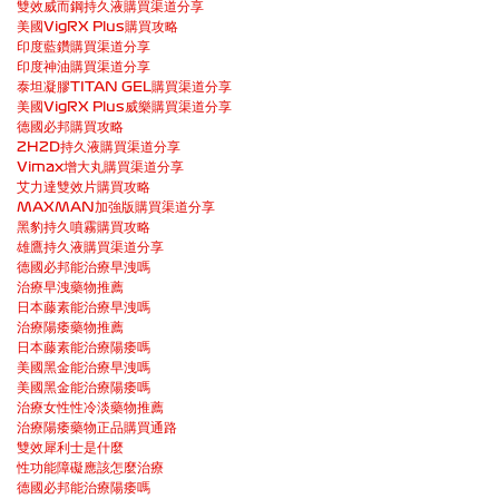
雙效威而鋼持久液購買渠道分享
美國VigRX Plus購買攻略
印度藍鑽購買渠道分享
印度神油購買渠道分享
泰坦凝膠TITAN GEL購買渠道分享
美國VigRX Plus威樂購買渠道分享
德國必邦購買攻略
2H2D持久液購買渠道分享
Vimax增大丸購買渠道分享
艾力達雙效片購買攻略
MAXMAN加強版購買渠道分享
黑豹持久噴霧購買攻略
雄鷹持久液購買渠道分享
德國必邦能治療早洩嗎
治療早洩藥物推薦
日本藤素能治療早洩嗎
治療陽痿藥物推薦
日本藤素能治療陽痿嗎
美國黑金能治療早洩嗎
美國黑金能治療陽痿嗎
治療女性性冷淡藥物推薦
治療陽痿藥物正品購買通路
雙效犀利士是什麼
性功能障礙應該怎麼治療
德國必邦能治療陽痿嗎