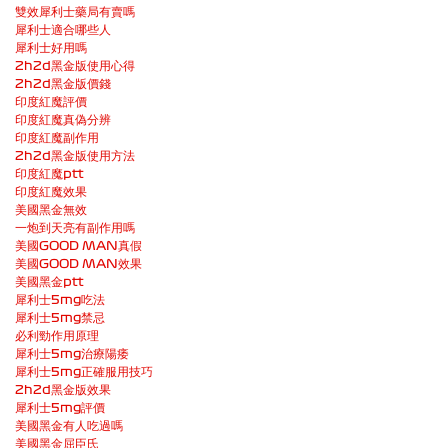
雙效犀利士藥局有賣嗎
犀利士適合哪些人
犀利士好用嗎
2h2d黑金版使用心得
2h2d黑金版價錢
印度紅魔評價
印度紅魔真偽分辨
印度紅魔副作用
2h2d黑金版使用方法
印度紅魔ptt
印度紅魔效果
美國黑金無效
一炮到天亮有副作用嗎
美國GOOD MAN真假
美國GOOD MAN效果
美國黑金ptt
犀利士5mg吃法
犀利士5mg禁忌
必利勁作用原理
犀利士5mg治療陽痿
犀利士5mg正確服用技巧
2h2d黑金版效果
犀利士5mg評價
美國黑金有人吃過嗎
美國黑金屈臣氏