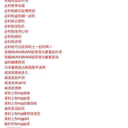
美國黑金副作用
必利勁學名藥
必利勁膜衣錠哪裡買
必利勁威而鋼一起吃
必利勁怎麼吃
必利勁屈臣氏
必利勁使用心得
必利勁療程
必利勁原理
必利勁可以跟犀利士一起吃嗎？
美國MAXMAN陰莖增大膠囊副作用
美國MAXMAN陰莖增大膠囊真偽
威而鋼哪裡買
日本藤素能治療陽痿早洩嗎
威達挺藥效多久
威達挺副作用
威達挺dcard
威達挺價格
犀利士5mg價格
犀利士5mg效果
犀利士5mg自費價格
威而柔屈臣氏
犀利士5mg哪裡買便宜
犀利士5mgptt
樂軒昂5mg效果