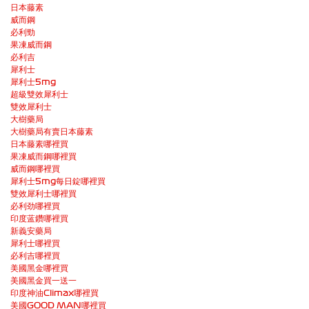
日本藤素
威而鋼
必利勁
果凍威而鋼
必利吉
犀利士
犀利士5mg
超級雙效犀利士
雙效犀利士
大樹藥局
大樹藥局有賣日本藤素
日本藤素哪裡買
果凍威而鋼哪裡買
威而鋼哪裡買
犀利士5mg每日錠哪裡買
雙效犀利士哪裡買
必利劲哪裡買
印度蓝鑽哪裡買
新義安藥局
犀利士哪裡買
必利吉哪裡買
美國黑金哪裡買
美國黑金買一送一
印度神油Climax哪裡買
美國GOOD MAN哪裡買