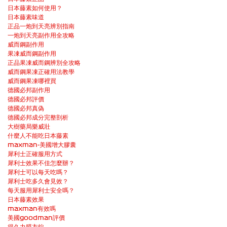
日本藤素如何使用？
日本藤素味道
正品一炮到天亮辨別指南
一炮到天亮副作用全攻略
威而鋼副作用
果凍威而鋼副作用
正品果凍威而鋼辨別全攻略
威而鋼果凍正確用法教學
威而鋼果凍哪裡買
德國必邦副作用
德國必邦評價
德國必邦真偽
德國必邦成分完整剖析
大樹藥局樂威壯
什麼人不能吃日本藤素
maxman-美國增大膠囊
犀利士正確服用方式
犀利士效果不佳怎麼辦？
犀利士可以每天吃嗎？
犀利士吃多久會見效？
每天服用犀利士安全嗎？
日本藤素效果
maxman有效嗎
美國goodman評價
得久力膜衣錠