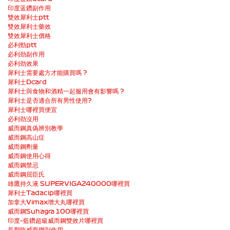
印度蓝鑽副作用
雙效犀利士ptt
雙效犀利士藥效
雙效犀利士價格
必利勁ptt
必利劲副作用
必利劲效果
犀利士需要處方才能購買嗎 ?
犀利士Dcard
犀利士與食物和酒精一起服用會有影響嗎 ?
犀利士是否適合所有男性使用?
犀利士哪裡買便宜
必利劲沒用
威而鋼真偽辨別教學
威而鋼高山症
威而鋼劑量
威而鋼使用心得
威而鋼禁忌
威而鋼屈臣氏
雄鷹持久液 SUPERVIGA240000哪裡買
犀利士Tadacip哪裡買
加拿大Vimax增大丸哪裡買
威而鋼Suhagra 100哪裡買
印度–藍鑽超級威而鋼雙效片哪裡買
長期吃威而鋼副作用