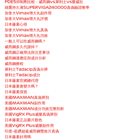
PDE5抑制劑比較：威而鋼vs犀利士vs樂威壯
雄鷹持久液SUPERVIGA240000真偽驗證教學
加拿大Vimax增大丸副作用
加拿大Vimax增大丸評價
日本藤素心得
加拿大Vimax增大丸真偽
加拿大Vimax增大丸功效
一般人可以吃威而鋼嗎？
威而鋼多久代謝掉？
威而鋼正確用法與注意事項
威而鋼適應症與成分分析
威而鋼療程
犀利士Tadacip真偽分辨
犀利士Tadacip成分
日本藤素官網總代理
日本藤素會變大嗎？
日本藤素假貨
美國MAXMAN真偽辨別
美國MAXMAN副作用
美國MAXMAN成分功效完整剖析
美國VigRX Plus威樂真偽辨別
日本藤素正品藥片顏色
美國VigRX Plus威樂副作用
印度–藍鑽超級威而鋼雙效片真偽
日本藤素好用嗎