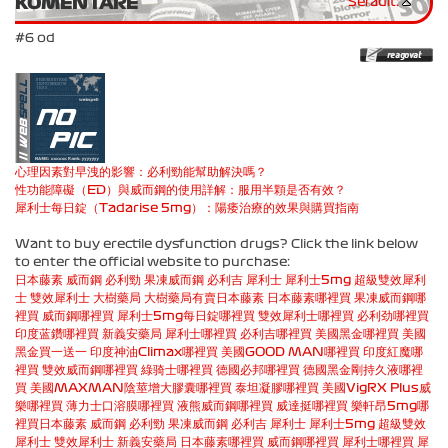
KOMENTÁRE
Seřadit:
#6 od
心理因素對早洩的影響：必利勁能幫助解決嗎？
性功能障礙（ED）與威而鋼的使用詳解：服用半顆是否有效？
犀利士每日錠（Tadarise 5mg）：陽痿治療的效果與購買指南
Want to buy erectile dysfunction drugs? Click the link below
to enter the official website to purchase:
日本藤素
威而鋼
必利勁
果凍威而鋼
必利吉
犀利士
犀利士5mg
超級雙效犀利
士
雙效犀利士
大樹藥局
大樹藥局有賣日本藤素
日本藤素哪裡買
果凍威而鋼哪
裡買
威而鋼哪裡買
犀利士5mg每日錠哪裡買
雙效犀利士哪裡買
必利劲哪裡買
印度蓝鑽哪裡買
新義安藥局
犀利士哪裡買
必利吉哪裡買
美國黑金哪裡買
美國
黑金買一送一
印度神油Climax哪裡買
美國GOOD MAN哪裡買
印度紅魔哪
裡買
雙效威而鋼哪裡買
綠骑士哪裡買
德國必邦哪裡買
德國黑金剛持久液哪裡
買
美國MAXMAN陰莖增大膠囊哪裡買
泰坦凝膠哪裡買
美國VigRX Plus威
樂哪裡買
薄力士口溶膜哪裡買
液熊威而鋼哪裡買
威達挺哪裡買
樂軒昂5mg哪
裡買
日本藤素
威而鋼
必利勁
果凍威而鋼
必利吉
犀利士
犀利士5mg
超級雙效
犀利士
雙效犀利士
新義安藥局
日本藤素哪裡買
威而鋼哪裡買
犀利士哪裡買
犀