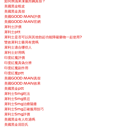
如何辨識果凍威而鋼真假？
美國黑金蝦皮
美國黑金真假
美國GOOD MAN評價
美國GOOD MAN官網
犀利士評價
犀利士ptt
犀利士是否可以與其他勃起功能障礙藥物一起使用?
雙效犀利士藥局有賣嗎
犀利士適合哪些人
犀利士好用嗎
印度紅魔評價
印度紅魔真偽分辨
印度紅魔副作用
印度紅魔ptt
美國GOOD MAN真假
美國GOOD MAN效果
美國黑金ptt
犀利士5mg吃法
犀利士5mg禁忌
犀利士5mg治療陽痿
犀利士5mg正確服用技巧
犀利士5mg評價
美國黑金有人吃過嗎
美國黑金屈臣氏