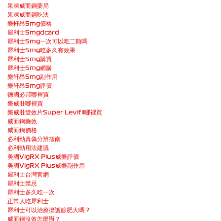
果凍威而鋼藥局
果凍威而鋼吃法
樂軒昂5mg價格
犀利士5mgdcard
犀利士5mg一次可以吃二顆嗎
犀利士5mg吃多久有效果
犀利士5mg購買
犀利士5mg網購
樂轩昂5mg副作用
樂轩昂5mg評價
德國必邦哪裡買
樂威壯哪裡買
樂威壯雙效片Super Levifil哪裡買
威而鋼藥效
威而鋼價格
必利勁真偽分辨指南
必利勁用法建議
美國VigRX Plus威樂評價
美國VigRX Plus威樂副作用
犀利士台灣官網
犀利士禁忌
犀利士多久吃一次
正常人吃犀利士
犀利士可以治療攝護腺肥大嗎 ?
威而鋼沒效怎麼辦？