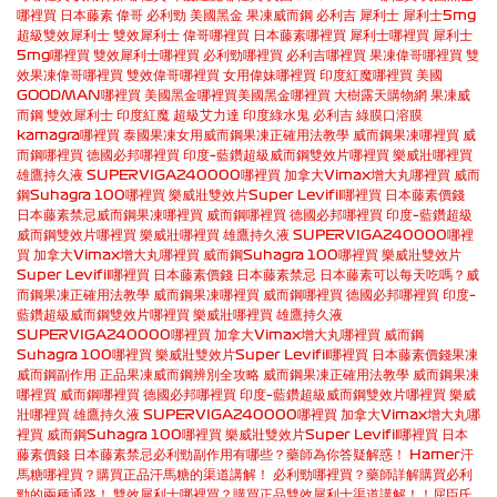
哪裡買
日本藤素
偉哥
必利勁
美國黑金
果凍威而鋼
必利吉
犀利士
犀利士5mg
超級雙效犀利士
雙效犀利士
偉哥哪裡買
日本藤素哪裡買
犀利士哪裡買
犀利士
5mg哪裡買
雙效犀利士哪裡買
必利勁哪裡買
必利吉哪裡買
果凍偉哥哪裡買
雙
效果凍偉哥哪裡買
雙效偉哥哪裡買
女用偉妹哪裡買
印度紅魔哪裡買
美國
GOODMAN哪裡買
美國黑金哪裡買
美國黑金哪裡買
大樹露天購物網
果凍威
而鋼
雙效犀利士
印度紅魔
超級艾力達
印度綠水鬼
必利吉
綠膜口溶膜
kamagra哪裡買
泰國果凍女用
威而鋼果凍正確用法教學
威而鋼果凍哪裡買
威
而鋼哪裡買
德國必邦哪裡買
印度–藍鑽超級威而鋼雙效片哪裡買
樂威壯哪裡買
雄鷹持久液 SUPERVIGA240000哪裡買
加拿大Vimax增大丸哪裡買
威而
鋼Suhagra 100哪裡買
樂威壯雙效片Super Levifil哪裡買
日本藤素價錢
日本藤素禁忌
威而鋼果凍哪裡買
威而鋼哪裡買
德國必邦哪裡買
印度–藍鑽超級
威而鋼雙效片哪裡買
樂威壯哪裡買
雄鷹持久液 SUPERVIGA240000哪裡
買
加拿大Vimax增大丸哪裡買
威而鋼Suhagra 100哪裡買
樂威壯雙效片
Super Levifil哪裡買
日本藤素價錢
日本藤素禁忌
日本藤素可以每天吃嗎？
威
而鋼果凍正確用法教學
威而鋼果凍哪裡買
威而鋼哪裡買
德國必邦哪裡買
印度–
藍鑽超級威而鋼雙效片哪裡買
樂威壯哪裡買
雄鷹持久液
SUPERVIGA240000哪裡買
加拿大Vimax增大丸哪裡買
威而鋼
Suhagra 100哪裡買
樂威壯雙效片Super Levifil哪裡買
日本藤素價錢
果凍
威而鋼副作用
正品果凍威而鋼辨別全攻略
威而鋼果凍正確用法教學
威而鋼果凍
哪裡買
威而鋼哪裡買
德國必邦哪裡買
印度–藍鑽超級威而鋼雙效片哪裡買
樂威
壯哪裡買
雄鷹持久液 SUPERVIGA240000哪裡買
加拿大Vimax增大丸哪
裡買
威而鋼Suhagra 100哪裡買
樂威壯雙效片Super Levifil哪裡買
日本
藤素價錢
日本藤素禁忌
必利勁副作用有哪些？藥師為你答疑解惑！
Hamer汗
馬糖哪裡買？購買正品汗馬糖的渠道講解！
必利勁哪裡買？藥師詳解購買必利
勁的兩種通路！
雙效犀利士哪裡買？購買正品雙效犀利士渠道講解！！
屈臣氏