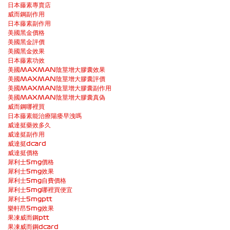
日本藤素專賣店
威而鋼副作用
日本藤素副作用
美國黑金價格
美國黑金評價
美國黑金效果
日本藤素功效
美國MAXMAN陰莖增大膠囊效果
美國MAXMAN陰莖增大膠囊評價
美國MAXMAN陰莖增大膠囊副作用
美國MAXMAN陰莖增大膠囊真偽
威而鋼哪裡買
日本藤素能治療陽痿早洩嗎
威達挺藥效多久
威達挺副作用
威達挺dcard
威達挺價格
犀利士5mg價格
犀利士5mg效果
犀利士5mg自費價格
犀利士5mg哪裡買便宜
犀利士5mgptt
樂軒昂5mg效果
果凍威而鋼ptt
果凍威而鋼dcard