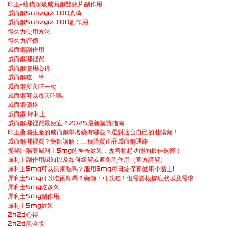
印度–藍鑽超級威而鋼雙效片副作用
威而鋼Suhagra 100真偽
威而鋼Suhagra 100副作用
得久力使用方法
得久力評價
威而鋼副作用
威而鋼哪裡買
威而鋼使用心得
威而鋼吃一半
威而鋼多久吃一次
威而鋼可以每天吃嗎
威而鋼價格
威而鋼 犀利士
威而鋼哪裡買最便宜？2025最新購買指南
印度桑瑞生產的威而鋼學名藥有哪些？選對適合自己的壯陽藥！
威而鋼哪裡買？藥師講解：三種購買正品威而鋼通路
揭秘壯陽藥犀利士5mg的神奇效果：改善勃起功能的最佳选择！
犀利士副作用認知以及如何緩解或避免副作用（官方講解）
犀利士5mg可以長期吃嗎？服用5mg每日錠保養健康小貼士!
犀利士5mg可以吃兩顆嗎？藥師：可以吃！但需要根據症狀以及需求
犀利士5mg吃多久
犀利士5mg副作用
犀利士5mg效果
2h2d心得
2h2d黑金版