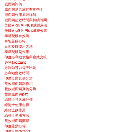
威而鋼評價
威而鋼適合族群有哪些？
威而鋼作用原理詳解
威而鋼起效時間與持續時間
美國VigRX Plus威樂用法
美國VigRX Plus威樂效果
泰坦凝膠有效嗎
泰坦凝膠心得
泰坦凝膠使用方法
泰坦凝膠副作用
印度必利勁價格與療效比較
必利勁dcard
必利劲可以每天吃嗎
必利勁藥效時間
印度蓝鑽真偽分辨
雙效威而鋼副作用
雙效威而鋼真偽分辨
雙效威而鋼ptt
綠騎士持久液評價
綠骑士使用心得
綠骑士副作用
綠骑士使用方法
雙效威而鋼藥局
印度蓝鑽心得
印度蓝鑽dcard