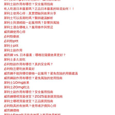
犀利士副作用有哪些？安全服用指南
有人吃過日本藤素嗎？正品日本藤素的味道如何！！
犀利士使用心得：真實體驗與效果分享
犀利士可以長期吃嗎？醫師建議解析
犀利士與酒精能一起服用嗎？影響與風險
犀利士適合哪種人？服用條件與禁忌
威而鋼使用心得
必利勁藥效
必利勁ptt
犀利士ptt
犀利士副作用
威而鋼 vs. 日本藤素：哪種壯陽藥效果更好？
犀利士多久前吃
必利勁副作用有哪些？真的安全嗎？
必利勁怎麼吃效果最好
威而鋼不能與哪些藥物一起服用？避免危險的用藥建議
威而鋼副作用有哪些？避免風險的使用指南
犀利士10mg效果
犀利士20mg吃法
犀利士副作用有哪些？安全服用指南
威而鋼哪裡買最便宜？2025最新購買指南
犀利士哪裡買最便宜？正品購買指南
必利勁真的有效嗎？使用者評價與心得
威而鋼價格
犀利士5mg每天吃有效嗎？服用效果解析