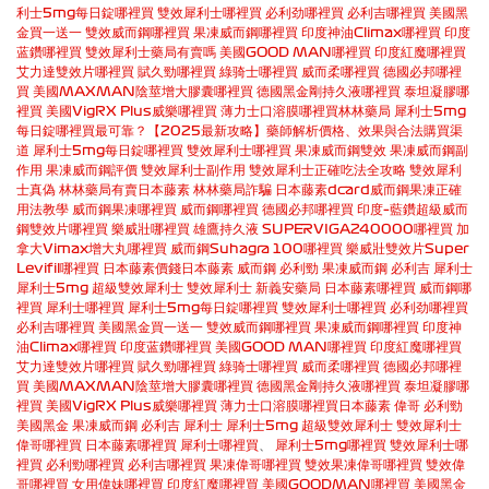
利士5mg每日錠哪裡買
雙效犀利士哪裡買
必利劲哪裡買
必利吉哪裡買
美國黑
金買一送一
雙效威而鋼哪裡買
果凍威而鋼哪裡買
印度神油Climax哪裡買
印度
蓝鑽哪裡買
雙效犀利士藥局有賣嗎
美國GOOD MAN哪裡買
印度紅魔哪裡買
艾力達雙效片哪裡買
賦久勁哪裡買
綠骑士哪裡買
威而柔哪裡買
德國必邦哪裡
買
美國MAXMAN陰莖增大膠囊哪裡買
德國黑金剛持久液哪裡買
泰坦凝膠哪
裡買
美國VigRX Plus威樂哪裡買
薄力士口溶膜哪裡買
林林藥局
犀利士5mg
每日錠哪裡買最可靠？【2025最新攻略】藥師解析價格、效果與合法購買渠
道
犀利士5mg每日錠哪裡買
雙效犀利士哪裡買
果凍威而鋼雙效
果凍威而鋼副
作用
果凍威而鋼評價
雙效犀利士副作用
雙效犀利士正確吃法全攻略
雙效犀利
士真偽
林林藥局有賣日本藤素
林林藥局詐騙
日本藤素dcard
威而鋼果凍正確
用法教學
威而鋼果凍哪裡買
威而鋼哪裡買
德國必邦哪裡買
印度–藍鑽超級威而
鋼雙效片哪裡買
樂威壯哪裡買
雄鷹持久液 SUPERVIGA240000哪裡買
加
拿大Vimax增大丸哪裡買
威而鋼Suhagra 100哪裡買
樂威壯雙效片Super
Levifil哪裡買
日本藤素價錢
日本藤素
威而鋼
必利勁
果凍威而鋼
必利吉
犀利士
犀利士5mg
超級雙效犀利士
雙效犀利士
新義安藥局
日本藤素哪裡買
威而鋼哪
裡買
犀利士哪裡買
犀利士5mg每日錠哪裡買
雙效犀利士哪裡買
必利劲哪裡買
必利吉哪裡買
美國黑金買一送一
雙效威而鋼哪裡買
果凍威而鋼哪裡買
印度神
油Climax哪裡買
印度蓝鑽哪裡買
美國GOOD MAN哪裡買
印度紅魔哪裡買
艾力達雙效片哪裡買
賦久勁哪裡買
綠骑士哪裡買
威而柔哪裡買
德國必邦哪裡
買
美國MAXMAN陰莖增大膠囊哪裡買
德國黑金剛持久液哪裡買
泰坦凝膠哪
裡買
美國VigRX Plus威樂哪裡買
薄力士口溶膜哪裡買
日本藤素
偉哥
必利勁
美國黑金
果凍威而鋼
必利吉
犀利士
犀利士5mg
超級雙效犀利士
雙效犀利士
偉哥哪裡買
日本藤素哪裡買
犀利士哪裡買
、
犀利士5mg哪裡買
雙效犀利士哪
裡買
必利勁哪裡買
必利吉哪裡買
果凍偉哥哪裡買
雙效果凍偉哥哪裡買
雙效偉
哥哪裡買
女用偉妹哪裡買
印度紅魔哪裡買
美國GOODMAN哪裡買
美國黑金