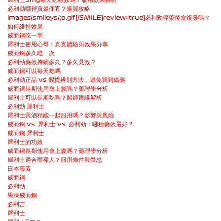
必利勁哪裡買最便宜？購買攻略
images/smileys/;p.gif[/SMILE]review=true]必利勁停藥後會復發嗎？
如何維持效果
威而鋼吃一半
犀利士使用心得：真實體驗與效果分享
威而鋼多久吃一次
必利勁藥效持續多久？多久見效？
威而鋼可以每天吃嗎
必利勁正品 vs 假貨辨別方法，避免買到偽藥
威而鋼長期使用會上癮嗎？藥理學分析
犀利士可以長期吃嗎？醫師建議解析
必利勁 犀利士
犀利士與酒精能一起服用嗎？影響與風險
威而鋼 vs. 犀利士 vs. 必利劲：哪種藥效最好？
威而鋼 犀利士
犀利士的功效
威而鋼長期使用會上癮嗎？藥理學分析
犀利士適合哪種人？服用條件與禁忌
日本藤素
威而鋼
必利勁
果凍威而鋼
必利吉
犀利士