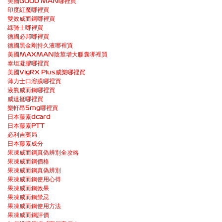
美國GOOD MAN哪裡買
印度紅魔哪裡買
雙效威而鋼哪裡買
綠骑士哪裡買
德國必邦哪裡買
德國黑金剛持久液哪裡買
美國MAXMAN陰莖增大膠囊哪裡買
泰坦凝膠哪裡買
美國VigRX Plus威樂哪裡買
薄力士口溶膜哪裡買
液熊威而鋼哪裡買
威達挺哪裡買
樂軒昂5mg哪裡買
日本藤素dcard
日本藤素PTT
必利吉藥局
日本藤素成分
果凍威而鋼真偽辨別全攻略
果凍威而鋼價格
果凍威而鋼真偽辨別
果凍威而鋼使用心得
果凍威而鋼效果
果凍威而鋼禁忌
果凍威而鋼使用方法
果凍威而鋼評價