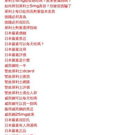
犀利士5mg能長期吃嗎？效果會減弱嗎？
如何辨別犀利士5mg真假？別被假貨騙了
犀利士每日錠與高劑量版本差異
德國必邦真偽
德國必邦屈臣氏
犀利士劑量選擇指南
日本藤素價錢
日本藤素禁忌
日本藤素可以每天吃嗎？
日本藤素沒用
日本藤素評價
日本騰素是什麼
威而鋼吃一半
雙效犀利士dcard
雙效犀利士購買
雙效犀利士網購
雙效犀利士評價
雙效犀利士適合人群
威而鋼可以每天吃嗎
威而鋼可以買一顆嗎
服用威而鋼的禁忌
威而鋼25mg效果
日本藤素屈臣氏
日本藤素有人用過嗎
日本藤素正品