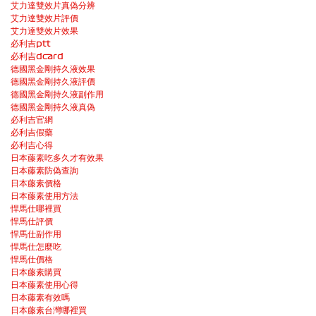
艾力達雙效片真偽分辨
艾力達雙效片評價
艾力達雙效片效果
必利吉ptt
必利吉dcard
德國黑金剛持久液效果
德國黑金剛持久液評價
德國黑金剛持久液副作用
德國黑金剛持久液真偽
必利吉官網
必利吉假藥
必利吉心得
日本藤素吃多久才有效果
日本藤素防偽查詢
日本藤素價格
日本藤素使用方法
悍馬仕哪裡買
悍馬仕評價
悍馬仕副作用
悍馬仕怎麼吃
悍馬仕價格
日本藤素購買
日本藤素使用心得
日本藤素有效嗎
日本藤素台灣哪裡買