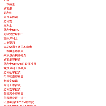
日本藤素
威而鋼
必利勁
果凍威而鋼
必利吉
犀利士
犀利士5mg
超級雙效犀利士
雙效犀利士
大樹藥局
大樹藥局有賣日本藤素
日本藤素哪裡買
果凍威而鋼哪裡買
威而鋼哪裡買
犀利士5mg每日錠哪裡買
雙效犀利士哪裡買
必利劲哪裡買
印度蓝鑽哪裡買
新義安藥局
犀利士哪裡買
必利吉哪裡買
美國黑金哪裡買
美國黑金買一送一
印度神油Climax哪裡買