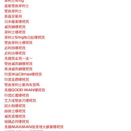
犀利士5mg
超級雙效犀利士
雙效犀利士
新義安藥局
日本藤素哪裡買
威而鋼哪裡買
犀利士哪裡買
犀利士5mg每日錠哪裡買
雙效犀利士哪裡買
必利劲哪裡買
必利吉哪裡買
美國黑金買一送一
雙效威而鋼哪裡買
果凍威而鋼哪裡買
印度神油Climax哪裡買
印度蓝鑽哪裡買
雙效犀利士藥局有賣嗎
美國GOOD MAN哪裡買
印度紅魔哪裡買
艾力達雙效片哪裡買
賦久勁哪裡買
綠骑士哪裡買
威而柔哪裡買
德國必邦哪裡買
美國MAXMAN陰莖增大膠囊哪裡買