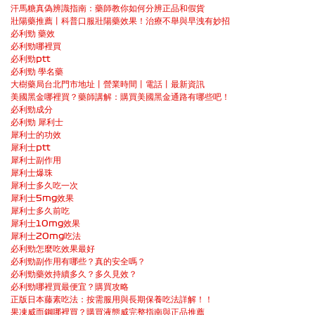
汗馬糖真偽辨識指南：藥師教你如何分辨正品和假貨
壯陽藥推薦丨科普口服壯陽藥效果！治療不舉與早洩有妙招
必利勁 藥效
必利勁哪裡買
必利勁ptt
必利勁 學名藥
大樹藥局台北門市地址丨營業時間丨電話丨最新資訊
美國黑金哪裡買？藥師講解：購買美國黑金通路有哪些吧！
必利勁成分
必利勁 犀利士
犀利士的功效
犀利士ptt
犀利士副作用
犀利士爆珠
犀利士多久吃一次
犀利士5mg效果
犀利士多久前吃
犀利士10mg效果
犀利士20mg吃法
必利勁怎麼吃效果最好
必利勁副作用有哪些？真的安全嗎？
必利勁藥效持續多久？多久見效？
必利勁哪裡買最便宜？購買攻略
正版日本藤素吃法：按需服用與長期保養吃法詳解！！
果凍威而鋼哪裡買？購買液態威完整指南與正品推薦