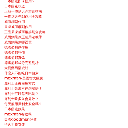
日本藤素如何使用？
日本藤素味道
正品一炮到天亮辨別指南
一炮到天亮副作用全攻略
威而鋼副作用
果凍威而鋼副作用
正品果凍威而鋼辨別全攻略
威而鋼果凍正確用法教學
威而鋼果凍哪裡買
德國必邦副作用
德國必邦評價
德國必邦真偽
德國必邦成分完整剖析
大樹藥局樂威壯
什麼人不能吃日本藤素
maxman-美國增大膠囊
犀利士正確服用方式
犀利士效果不佳怎麼辦？
犀利士可以每天吃嗎？
犀利士吃多久會見效？
每天服用犀利士安全嗎？
日本藤素效果
maxman有效嗎
美國goodman評價
得久力膜衣錠