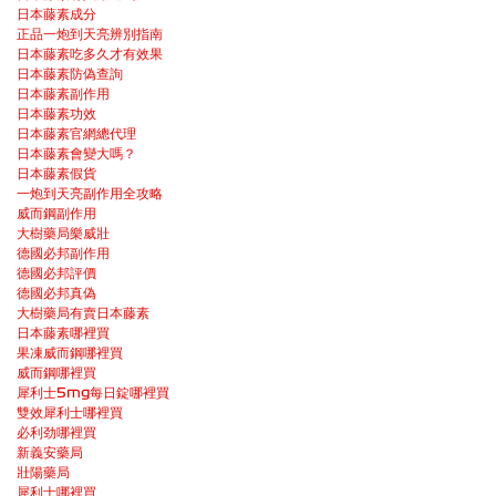
日本藤素成分
正品一炮到天亮辨別指南
日本藤素吃多久才有效果
日本藤素防偽查詢
日本藤素副作用
日本藤素功效
日本藤素官網總代理
日本藤素會變大嗎？
日本藤素假貨
一炮到天亮副作用全攻略
威而鋼副作用
大樹藥局樂威壯
德國必邦副作用
德國必邦評價
德國必邦真偽
大樹藥局有賣日本藤素
日本藤素哪裡買
果凍威而鋼哪裡買
威而鋼哪裡買
犀利士5mg每日錠哪裡買
雙效犀利士哪裡買
必利劲哪裡買
新義安藥局
壯陽藥局
犀利士哪裡買