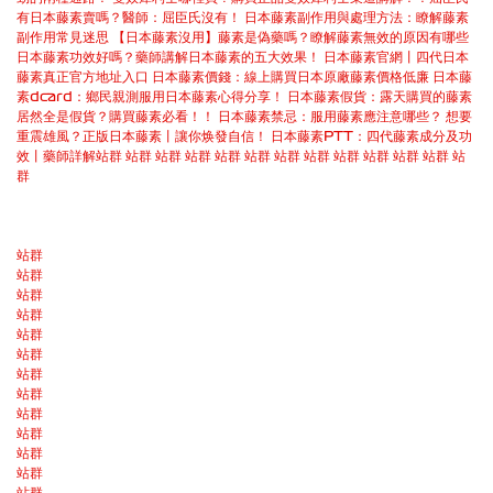
有日本藤素賣嗎？醫師：屈臣氏沒有！
日本藤素副作用與處理方法：瞭解藤素
副作用常見迷思
【日本藤素沒用】藤素是偽藥嗎？瞭解藤素無效的原因有哪些
日本藤素功效好嗎？藥師講解日本藤素的五大效果！
日本藤素官網丨四代日本
藤素真正官方地址入口
日本藤素價錢：線上購買日本原廠藤素價格低廉
日本藤
素dcard：鄉民親測服用日本藤素心得分享！
日本藤素假貨：露天購買的藤素
居然全是假貨？購買藤素必看！！
日本藤素禁忌：服用藤素應注意哪些？
想要
重震雄風？正版日本藤素丨讓你焕發自信！
日本藤素PTT：四代藤素成分及功
效丨藥師詳解
站群
站群
站群
站群
站群
站群
站群
站群
站群
站群
站群
站群
站
群
站群
站群
站群
站群
站群
站群
站群
站群
站群
站群
站群
站群
站群