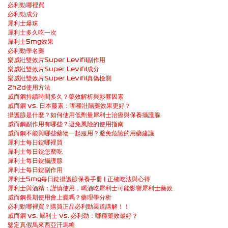
必利勁哪裡買
必利勁成分
犀利士爆珠
犀利士多久吃一次
犀利士5mg效果
必利勁學名藥
樂威壯雙效片Super Levifil副作用
樂威壯雙效片Super Levifil成分
樂威壯雙效片Super Levifil真偽檢測
2h2d使用方法
威而鋼持續時間多久？藥效解析與影響因素
威而鋼 vs. 日本藤素：哪種壯陽藥效果更好？
攝護腺是什麼？如何使用低劑量犀利士治療與保養攝護腺
威而鋼副作用有哪些？避免風險的使用指南
威而鋼不能與哪些藥物一起服用？避免危險的用藥建議
犀利士每日錠哪裡買
犀利士每日錠怎麼吃
犀利士每日錠攝護腺
犀利士每日錠副作用
犀利士5mg每日錠攝護腺保養手冊 | 正確吃法與心得
犀利士與酒精：謹慎使用，喝酒吃犀利士可能影響犀利士藥效
威而鋼長期使用會上癮嗎？藥理學分析
必利勁哪裡買？購買正品必利勁渠道講解！！
威而鋼 vs. 犀利士 vs. 必利劲：哪種藥效最好？
鑒定真假馬來西亞汗馬糖