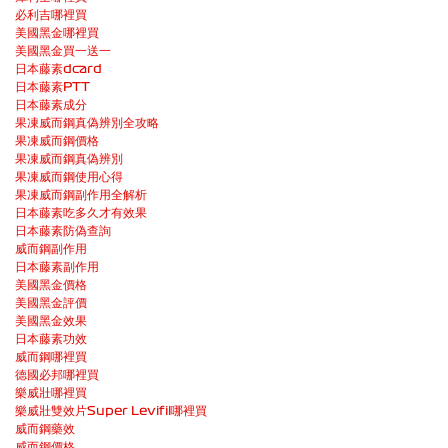
必利吉哪裡買
美國黑金哪裡買
美國黑金買一送一
日本藤素dcard
日本藤素PTT
日本藤素成分
果凍威而鋼真偽辨別全攻略
果凍威而鋼價格
果凍威而鋼真偽辨別
果凍威而鋼使用心得
果凍威而鋼副作用全解析
日本藤素吃多久才有效果
日本藤素防偽查詢
威而鋼副作用
日本藤素副作用
美國黑金價格
美國黑金評價
美國黑金效果
日本藤素功效
威而鋼哪裡買
德國必邦哪裡買
樂威壯哪裡買
樂威壯雙效片Super Levifil哪裡買
威而鋼藥效
威而鋼價格