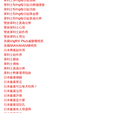
犀利士5mg每日錠價格
犀利士5mg每日錠治療攝護腺
犀利士5mg每日錠功效
犀利士5mg每日錠降血壓
犀利士5mg每日錠真偽分辨
雙效犀利士真偽分辨
雙效犀利士心得
雙效犀利士副作用
雙效犀利士用法
美國VigRX Plus威樂哪裡買
美國MAXMAN哪裡買
日本腾素副作用
犀利士副作用
犀利士藥效
犀利士價格
犀利士真偽分辨
犀利士劑量選擇指南
日本藤素價錢
日本藤素禁忌
日本藤素可以每天吃嗎？
日本藤素沒用
日本藤素評價
日本騰素是什麼
日本藤素屈臣氏
日本藤素有人用過嗎