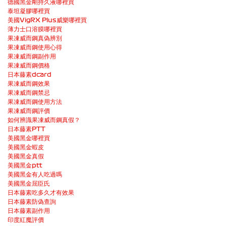
德國黑金剛持久液哪裡買
泰坦凝膠哪裡買
美國VigRX Plus威樂哪裡買
薄力士口溶膜哪裡買
果凍威而鋼真偽辨別
果凍威而鋼使用心得
果凍威而鋼副作用
果凍威而鋼價格
日本藤素dcard
果凍威而鋼效果
果凍威而鋼禁忌
果凍威而鋼使用方法
果凍威而鋼評價
如何辨識果凍威而鋼真假？
日本藤素PTT
美國黑金哪裡買
美國黑金蝦皮
美國黑金真假
美國黑金ptt
美國黑金有人吃過嗎
美國黑金屈臣氏
日本藤素吃多久才有效果
日本藤素防偽查詢
日本藤素副作用
印度紅魔評價