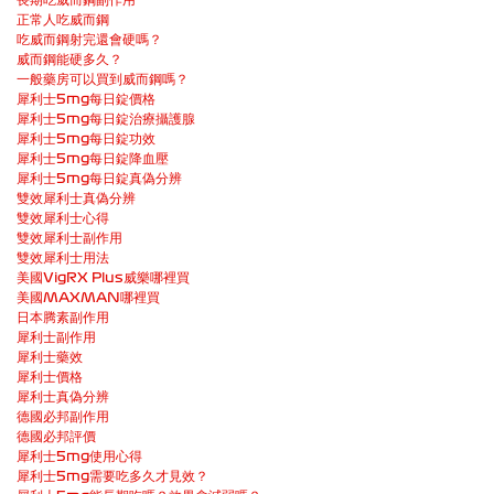
正常人吃威而鋼
吃威而鋼射完還會硬嗎？
威而鋼能硬多久？
一般藥房可以買到威而鋼嗎？
犀利士5mg每日錠價格
犀利士5mg每日錠治療攝護腺
犀利士5mg每日錠功效
犀利士5mg每日錠降血壓
犀利士5mg每日錠真偽分辨
雙效犀利士真偽分辨
雙效犀利士心得
雙效犀利士副作用
雙效犀利士用法
美國VigRX Plus威樂哪裡買
美國MAXMAN哪裡買
日本腾素副作用
犀利士副作用
犀利士藥效
犀利士價格
犀利士真偽分辨
德國必邦副作用
德國必邦評價
犀利士5mg使用心得
犀利士5mg需要吃多久才見效？