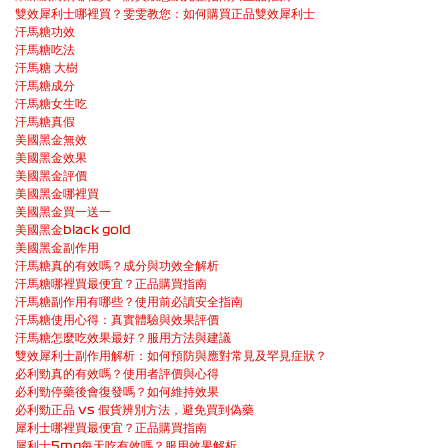
雙效犀利士哪裡買？雯雯教您：如何購買正品雙效犀利士
汗馬糖功效
汗馬糖吃法
汗馬糖 大樹
汗馬糖成分
汗馬糖女生吃
汗馬糖真假
美國黑金無效
美國黑金效果
美國黑金評價
美國黑金哪裡買
美國黑金買一送一
美國黑金black gold
美國黑金副作用
汗馬糖真的有效嗎？成分與功效全解析
汗馬糖哪裡買最便宜？正品購買指南
汗馬糖副作用有哪些？使用前必讀安全指南
汗馬糖使用心得：真實體驗與效果評價
汗馬糖怎麼吃效果最好？服用方法與建議
雙效犀利士副作用解析：如何預防與應對常見及罕見症狀？
必利勁真的有效嗎？使用者評價與心得
必利勁停藥後會復發嗎？如何維持效果
必利勁正品 vs 假貨辨別方法，避免買到偽藥
犀利士哪裡買最便宜？正品購買指南
犀利士5mg每天吃有效嗎？服用效果解析