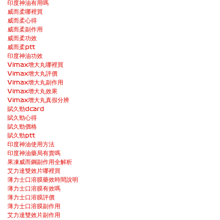
印度神油有用嗎
威而柔哪裡買
威而柔心得
威而柔副作用
威而柔功效
威而柔ptt
印度神油功效
Vimax增大丸哪裡買
Vimax增大丸評價
Vimax增大丸副作用
Vimax增大丸效果
Vimax增大丸真假分辨
賦久勁dcard
賦久勁心得
賦久勁價格
賦久勁ptt
印度神油使用方法
印度神油藥局有賣嗎
果凍威而鋼副作用全解析
艾力達雙效片哪裡買
薄力士口溶膜藥效時間說明
薄力士口溶膜有效嗎
薄力士口溶膜評價
薄力士口溶膜副作用
艾力達雙效片副作用