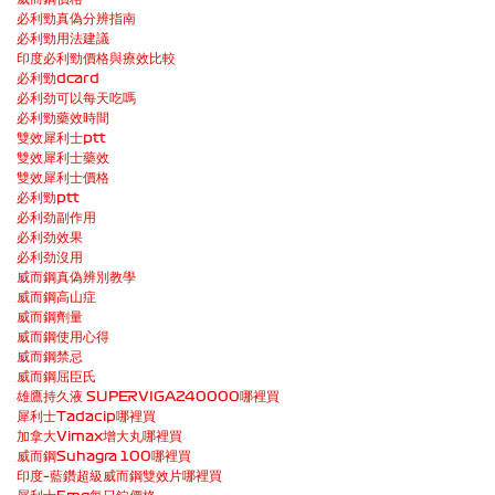
必利勁真偽分辨指南
必利勁用法建議
印度必利勁價格與療效比較
必利勁dcard
必利劲可以每天吃嗎
必利勁藥效時間
雙效犀利士ptt
雙效犀利士藥效
雙效犀利士價格
必利勁ptt
必利劲副作用
必利劲效果
必利劲沒用
威而鋼真偽辨別教學
威而鋼高山症
威而鋼劑量
威而鋼使用心得
威而鋼禁忌
威而鋼屈臣氏
雄鷹持久液 SUPERVIGA240000哪裡買
犀利士Tadacip哪裡買
加拿大Vimax增大丸哪裡買
威而鋼Suhagra 100哪裡買
印度–藍鑽超級威而鋼雙效片哪裡買