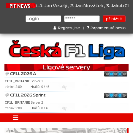
ámi...1. Jan Veselý , 2. Jan Nováček , 3. Jakub Chmelík , Pohár kon
Registruj se
|
Zapomenuté heslo
CF1L 2026 A
CF1L_BRITANIE
Server 1
trénink 2:00
Hráčů: 0 / 45
CF1L 2026 Sprint
CF1L_BRITANIE
Server 2
trénink 2:00
Hráčů: 0 / 45
B LIGA