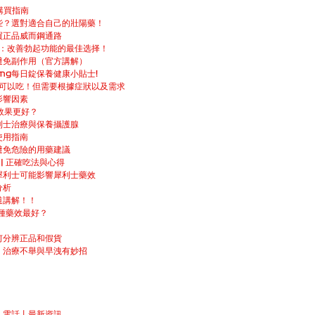
購買指南
些？選對適合自己的壯陽藥！
買正品威而鋼通路
果：改善勃起功能的最佳选择！
避免副作用（官方講解）
mg每日錠保養健康小貼士!
：可以吃！但需要根據症狀以及需求
影響因素
藥效果更好？
利士治療與保養攝護腺
使用指南
避免危險的用藥建議
| 正確吃法與心得
犀利士可能影響犀利士藥效
分析
道講解！！
：哪種藥效最好？
何分辨正品和假貨
！治療不舉與早洩有妙招
丨電話丨最新資訊