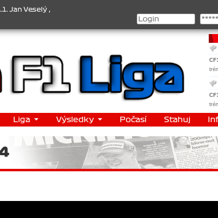
 2. Jan Nováček , 3. Jakub Chmelík , Pohár konstruktérů : 1. Ferra
CF
tré
CF
tré
Liga
Výsledky
Počasí
Stahuj
In
24