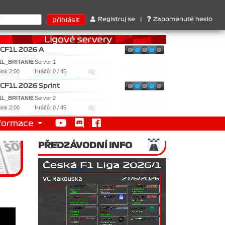
ri . 2. Williams , 3. RedBull ..... SprintCup - 1. Jan Nováček , 2.
Registruj se
|
Zapomenuté heslo
CF1L 2026 A
1L_BRITANIE
Server 1
nink 2:00
Hráčů: 0 / 45
CF1L 2026 Sprint
1L_BRITANIE
Server 2
nink 2:00
Hráčů: 0 / 45
formace
PŘEDZÁVODNÍ INFO