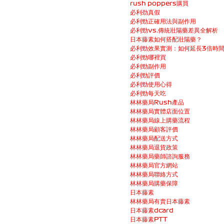
rush poppers購買
必利劲真假
必利勁正確用法與副作用
必利勁vs.傳統壯陽藥差異全解析
日本藤素如何搭配壯陽藥？
必利勁效果實測：如何延長3倍時
必利勁哪裡買
必利勁副作用
必利勁評價
必利勁使用心得
必利勁每天吃
林林藥局Rush產品
林林藥局實體店面位置
林林藥局線上購藥流程
林林藥局顧客評價
林林藥局配送方式
林林藥局退貨政策
林林藥局藥師諮詢服務
林林藥局官方網站
林林藥局聯絡方式
林林藥局購藥保障
日本藤素
林林藥局有賣日本藤素
日本藤素dcard
日本藤素PTT