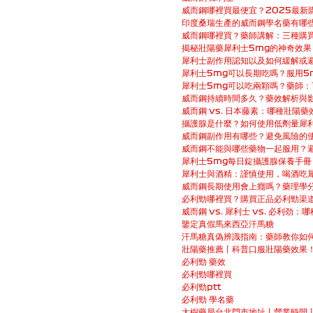
威而鋼哪裡買最便宜？2025最新
印度桑瑞生產的威而鋼學名藥有哪
威而鋼哪裡買？藥師講解：三種購
揭秘壯陽藥犀利士5mg的神奇效
犀利士副作用認知以及如何緩解或
犀利士5mg可以長期吃嗎？服用5
犀利士5mg可以吃兩顆嗎？藥師
威而鋼持續時間多久？藥效解析與
威而鋼 vs. 日本藤素：哪種壯陽
攝護腺是什麼？如何使用低劑量犀
威而鋼副作用有哪些？避免風險的
威而鋼不能與哪些藥物一起服用？
犀利士5mg每日錠攝護腺保養手冊 
犀利士與酒精：謹慎使用，喝酒吃
威而鋼長期使用會上癮嗎？藥理學
必利勁哪裡買？購買正品必利勁渠
威而鋼 vs. 犀利士 vs. 必利劲
鑒定真假馬來西亞汗馬糖
汗馬糖真偽辨識指南：藥師教你如
壯陽藥推薦丨科普口服壯陽藥效果
必利勁 藥效
必利勁哪裡買
必利勁ptt
必利勁 學名藥
大樹藥局台北門市地址丨營業時間