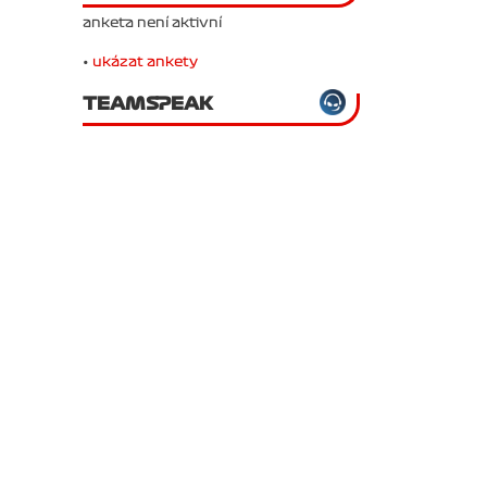
anketa není aktivní
•
ukázat ankety
TEAMSPEAK