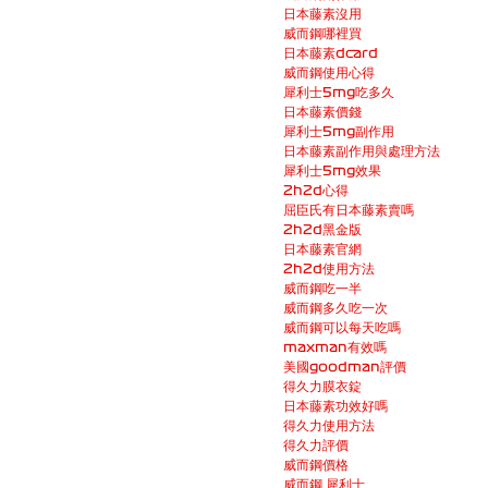
日本藤素沒用
威而鋼哪裡買
日本藤素dcard
威而鋼使用心得
犀利士5mg吃多久
日本藤素價錢
犀利士5mg副作用
日本藤素副作用與處理方法
犀利士5mg效果
2h2d心得
屈臣氏有日本藤素賣嗎
2h2d黑金版
日本藤素官網
2h2d使用方法
威而鋼吃一半
威而鋼多久吃一次
威而鋼可以每天吃嗎
maxman有效嗎
美國goodman評價
得久力膜衣錠
日本藤素功效好嗎
得久力使用方法
得久力評價
威而鋼價格
威而鋼 犀利士