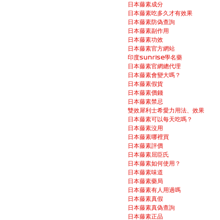
日本藤素成分
日本藤素吃多久才有效果
日本藤素防偽查詢
日本藤素副作用
日本藤素功效
日本藤素官方網站
印度sunrise學名藥
日本藤素官網總代理
日本藤素會變大嗎？
日本藤素假貨
日本藤素價錢
日本藤素禁忌
雙效犀利士希愛力用法、效果
日本藤素可以每天吃嗎？
日本藤素沒用
日本藤素哪裡買
日本藤素評價
日本藤素屈臣氏
日本藤素如何使用？
日本藤素味道
日本藤素藥局
日本藤素有人用過嗎
日本藤素真假
日本藤素真偽查詢
日本藤素正品