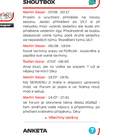
SHOUTBOX
Martin Slezar -
07.08 - 20:17
t:
Prosím o urychlení přihlášek na novou
sezonu. Jezdci přihlášení po 15.7. si již
nebudou moci vybírat sedačku ale bude jim
přidělena vedením ligy. Přednostně se budou
obsazovat volné týmy, poté druhé sedačky
od nejslabších týmů. Rozdělení týmů 16.7.
Martin Slezar -
06.08 - 19:54
Nové termíny srazu ve FORUM - koukněte a
zapište své volné termíny.
Štefan Günzl -
27.07 - 08:45
Ahoj kluci, jak to vidíte se srazem ? Už je
nějaký termín? Díky
Martin Slezar -
19.07 - 19:31
Na SERVERU 2 máte k dispozici upravený
mód, ve Forum je popis a ve Stahuj nový
mód a setup.
Martin Slezar -
14.07 - 17:41
Ve forum je otevřené téma Módu 2026/2 -
tam směřujte vaše názory a připomínky, po
přečtení krátkého příspěvku. Díky
Všechny zprávy
ANKETA