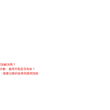
幫助解決嗎？
用詳解：服用半顆是否有效？
g）：陽痿治療的效果與購買指南