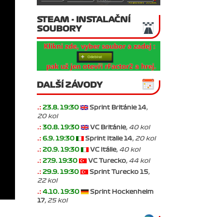
STEAM - INSTALAČNÍ
SOUBORY
DALŠÍ ZÁVODY
.:
23.8. 19:30
Sprint Británie 14
,
20 kol
.:
30.8. 19:30
VC Británie
, 40 kol
.:
6.9. 19:30
Sprint Italie 14
, 20 kol
.:
20.9. 19:30
VC Itálie
, 40 kol
.:
27.9. 19:30
VC Turecko
, 44 kol
.:
29.9. 19:30
Sprint Turecko 15
,
22 kol
.:
4.10. 19:30
Sprint Hockenheim
17
, 25 kol