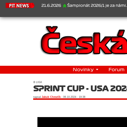
21.6.2026
Šampionát 2026/1 je za námi...1. Jan Veselý ,
Novinky
Forum
B LIGA
SPRINT CUP - USA 20
napsal
Jakub Chmelík
- 06.10.2024 - 19:38