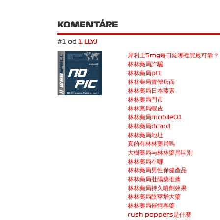
KOMENTÁRE
#1 od
1. LLYJ
犀利士5mg每日錠哪裡買最可靠？
林林藥局詐騙
林林藥局ptt
林林藥局實體店面
林林藥局日本藤素
林林藥局門市
林林藥局蝦皮
林林藥局mobile01
林林藥局dcard
林林藥局地址
真的有林林藥局嗎
大樹藥局与林林藥局區別
林林藥局在哪
林林藥局男性保健產品
林林藥局壯陽藥推薦
林林藥局持久噴劑效果
林林藥局陰莖增大藥
林林藥局催情春藥
rush poppers是什麼