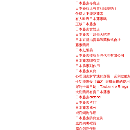
日本藤素專賣店
日本藥妝店有賣壯陽藥嗎？
什麼人不能吃藤素
有人吃過日本藤素嗎
正版日本藤素
日本藤素實體店
日本藤素可以每天吃嗎
日本京都滋賀縣製藥株式會社
藤素藥局
日本壯陽藥
日本藤素授权台灣代理有限公司
日本藤素哪有賣
日本腾素副作用
日本藤素真偽
心理因素對早洩的影響：必利勁能
性功能障礙（ED）與威而鋼的使
犀利士每日錠（Tadarise 5m
大樹藥局有賣日本藤素
日本藤素dcard
日本藤素PTT
日本藤素成分
威而鋼副作用
日本藤素防偽查詢
威而鋼哪裡買
威而鋼副作用