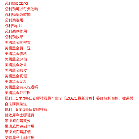
必利勁dcard
必利劲可以每天吃嗎
必利勁藥效時間
必利劲沒用
必利勁ptt
必利劲副作用
必利劲效果
美國黑金哪裡買
美國黑金買一送一
美國黑金價格
美國黑金評價
美國黑金效果
美國黑金蝦皮
美國黑金真假
美図黑金ptt
美國黑金有人吃過嗎
美國黑金屈臣氏
犀利士5mg每日錠哪裡買最可靠？【2025最新攻略】藥師解析價格、效果與
合法購買渠道
犀利士5mg每日錠哪裡買
雙效犀利士哪裡買
果凍威而鋼雙效
果凍威而鋼副作用
果凍威而鋼評價
雙效犀利士副作用