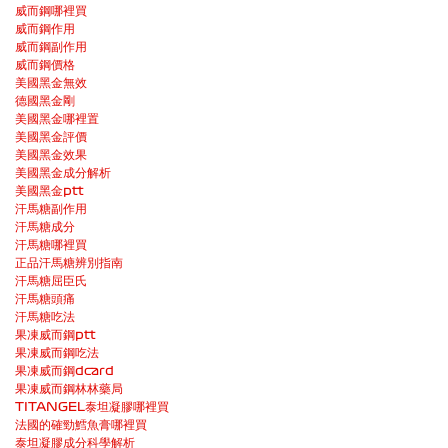
威而鋼哪裡買
威而鋼作用
威而鋼副作用
威而鋼價格
美國黑金無效
德國黑金剛
美國黑金哪裡置
美國黑金評價
美國黑金效果
美國黑金成分解析
美國黑金ptt
汗馬糖副作用
汗馬糖成分
汗馬糖哪裡買
正品汗馬糖辨別指南
汗馬糖屈臣氏
汗馬糖頭痛
汗馬糖吃法
果凍威而鋼ptt
果凍威而鋼吃法
果凍威而鋼dcard
果凍威而鋼林林藥局
TITANGEL泰坦凝膠哪裡買
法國的確勁鱈魚膏哪裡買
泰坦凝膠成分科學解析