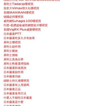
犀利士Tadacip哪裡買
加拿大Vimax增大丸哪裡買
美國MAXMAN哪裡買
德國必邦哪裡買
威而鋼Suhagra 100哪裡買
印度–藍鑽超級威而鋼雙效片哪裡買
美國VigRX Plus威樂哪裡買
日本藤素PTT
日本藤素吃多久才有效果
犀利士哪裡買
犀利士副作用
犀利士藥效
犀利士價格
犀利士真偽分辨
犀利士劑量選擇指南
日本藤素防偽查詢
日本藤素副作用
日本藤素功效
綠騎士持久液哪裡買
日本藤素有人用過嗎
日本藤素正品
日本藤素食用方法
什麼人不能吃日本藤素
日本藤素是什麼