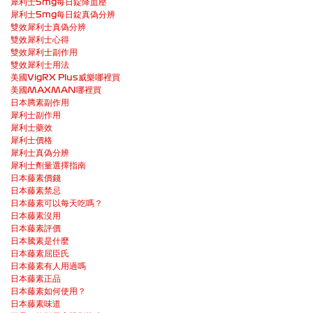
犀利士5mg每日錠降血壓
犀利士5mg每日錠真偽分辨
雙效犀利士真偽分辨
雙效犀利士心得
雙效犀利士副作用
雙效犀利士用法
美國VigRX Plus威樂哪裡買
美國MAXMAN哪裡買
日本腾素副作用
犀利士副作用
犀利士藥效
犀利士價格
犀利士真偽分辨
犀利士劑量選擇指南
日本藤素價錢
日本藤素禁忌
日本藤素可以每天吃嗎？
日本藤素沒用
日本藤素評價
日本騰素是什麼
日本藤素屈臣氏
日本藤素有人用過嗎
日本藤素正品
日本藤素如何使用？
日本藤素味道