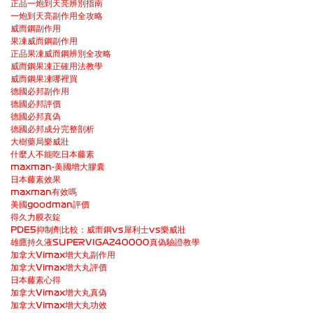
正品一炮到天亮辨別指南
一炮到天亮副作用全攻略
威而鋼副作用
果凍威而鋼副作用
正品果凍威而鋼辨別全攻略
威而鋼果凍正確用法教學
威而鋼果凍哪裡買
德國必邦副作用
德國必邦評價
德國必邦真偽
德國必邦成分完整剖析
大樹藥局樂威壯
什麼人不能吃日本藤素
maxman-美國增大膠囊
日本藤素效果
maxman有效嗎
美國goodman評價
得久力膜衣錠
PDE5抑制劑比較：威而鋼vs犀利士vs樂威壯
雄鷹持久液SUPERVIGA240000真偽驗證教學
加拿大Vimax增大丸副作用
加拿大Vimax增大丸評價
日本藤素心得
加拿大Vimax增大丸真偽
加拿大Vimax增大丸功效