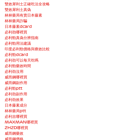
雙效犀利士正確吃法全攻略
雙效犀利士真偽
林林藥局有賣日本藤素
林林藥局詐騙
日本藤素dcard
必利劲哪裡買
必利勁真偽分辨指南
必利勁用法建議
印度必利勁價格與療效比較
必利勁dcard
必利劲可以每天吃嗎
必利勁藥效時間
必利劲沒用
威而鋼哪裡買
威而鋼副作用
必利勁ptt
必利劲副作用
必利劲效果
日本藤素成分
林林藥局ptt
必利吉哪裡買
MAXMAN哪裡買
2H2D哪裡買
威而鋼藥效
威而鋼價格