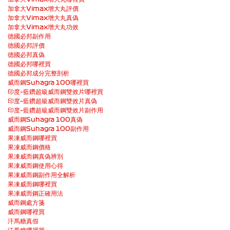
加拿大Vimax增大丸評價
加拿大Vimax增大丸真偽
加拿大Vimax增大丸功效
德國必邦副作用
德國必邦評價
德國必邦真偽
德國必邦哪裡買
德國必邦成分完整剖析
威而鋼Suhagra 100哪裡買
印度–藍鑽超級威而鋼雙效片哪裡買
印度–藍鑽超級威而鋼雙效片真偽
印度–藍鑽超級威而鋼雙效片副作用
威而鋼Suhagra 100真偽
威而鋼Suhagra 100副作用
果凍威而鋼哪裡買
果凍威而鋼價格
果凍威而鋼真偽辨別
果凍威而鋼使用心得
果凍威而鋼副作用全解析
果凍威而鋼哪裡買
果凍威而鋼正確用法
威而鋼處方箋
威而鋼哪裡買
汗馬糖真假