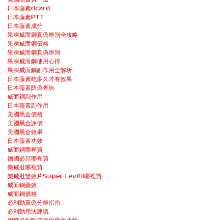
日本藤素dcard
日本藤素PTT
日本藤素成分
果凍威而鋼真偽辨別全攻略
果凍威而鋼價格
果凍威而鋼真偽辨別
果凍威而鋼使用心得
果凍威而鋼副作用全解析
日本藤素吃多久才有效果
日本藤素防偽查詢
威而鋼副作用
日本藤素副作用
美國黑金價格
美國黑金評價
美國黑金效果
日本藤素功效
威而鋼哪裡買
德國必邦哪裡買
樂威壯哪裡買
樂威壯雙效片Super Levifil哪裡買
威而鋼藥效
威而鋼價格
必利勁真偽分辨指南
必利勁用法建議