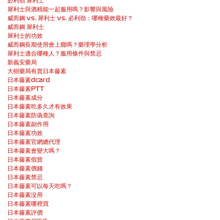
必利勁 犀利士
犀利士與酒精能一起服用嗎？影響與風險
威而鋼 vs. 犀利士 vs. 必利劲：哪種藥效最好？
威而鋼 犀利士
犀利士的功效
威而鋼長期使用會上癮嗎？藥理學分析
犀利士適合哪種人？服用條件與禁忌
新義安藥局
大樹藥局有賣日本藤素
日本藤素dcard
日本藤素PTT
日本藤素成分
日本藤素吃多久才有效果
日本藤素防偽查詢
日本藤素副作用
日本藤素功效
日本藤素官網總代理
日本藤素會變大嗎？
日本藤素假貨
日本藤素價錢
日本藤素禁忌
日本藤素可以每天吃嗎？
日本藤素沒用
日本藤素哪裡買
日本藤素評價