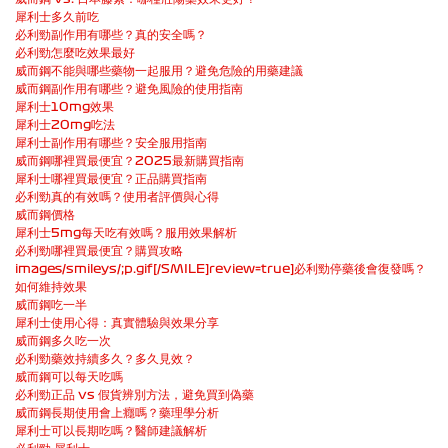
犀利士多久前吃
必利勁副作用有哪些？真的安全嗎？
必利勁怎麼吃效果最好
威而鋼不能與哪些藥物一起服用？避免危險的用藥建議
威而鋼副作用有哪些？避免風險的使用指南
犀利士10mg效果
犀利士20mg吃法
犀利士副作用有哪些？安全服用指南
威而鋼哪裡買最便宜？2025最新購買指南
犀利士哪裡買最便宜？正品購買指南
必利勁真的有效嗎？使用者評價與心得
威而鋼價格
犀利士5mg每天吃有效嗎？服用效果解析
必利勁哪裡買最便宜？購買攻略
images/smileys/;p.gif[/SMILE]review=true]必利勁停藥後會復發嗎？
如何維持效果
威而鋼吃一半
犀利士使用心得：真實體驗與效果分享
威而鋼多久吃一次
必利勁藥效持續多久？多久見效？
威而鋼可以每天吃嗎
必利勁正品 vs 假貨辨別方法，避免買到偽藥
威而鋼長期使用會上癮嗎？藥理學分析
犀利士可以長期吃嗎？醫師建議解析