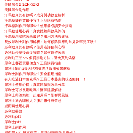
美國黑金black gold
美國黑金副作用
汗馬糖真的有效嗎？成分與功效全解析
汗馬糖哪裡買最便宜？正品購買指南
汗馬糖副作用有哪些？使用前必讀安全指南
汗馬糖使用心得：真實體驗與效果評價
汗馬糖怎麼吃效果最好？服用方法與建議
雙效犀利士副作用解析：如何預防與應對常見及罕見症狀？
必利勁真的有效嗎？使用者評價與心得
必利勁停藥後會復發嗎？如何維持效果
必利勁正品 vs 假貨辨別方法，避免買到偽藥
犀利士哪裡買最便宜？正品購買指南
犀利士5mg每天吃有效嗎？服用效果解析
犀利士副作用有哪些？安全服用指南
有人吃過日本藤素嗎？正品日本藤素的味道如何！！
犀利士使用心得：真實體驗與效果分享
犀利士可以長期吃嗎？醫師建議解析
犀利士與酒精能一起服用嗎？影響與風險
犀利士適合哪種人？服用條件與禁忌
威而鋼使用心得
必利勁藥效
必利勁ptt
犀利士ptt
犀利士副作用
威而鋼 vs. 日本藤素：哪種壯陽藥效果更好？