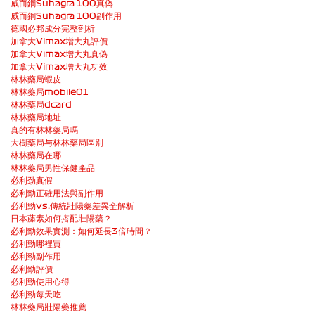
威而鋼Suhagra 100真偽
威而鋼Suhagra 100副作用
德國必邦成分完整剖析
加拿大Vimax增大丸評價
加拿大Vimax增大丸真偽
加拿大Vimax增大丸功效
林林藥局蝦皮
林林藥局mobile01
林林藥局dcard
林林藥局地址
真的有林林藥局嗎
大樹藥局与林林藥局區別
林林藥局在哪
林林藥局男性保健產品
必利劲真假
必利勁正確用法與副作用
必利勁vs.傳統壯陽藥差異全解析
日本藤素如何搭配壯陽藥？
必利勁效果實測：如何延長3倍時間？
必利勁哪裡買
必利勁副作用
必利勁評價
必利勁使用心得
必利勁每天吃
林林藥局壯陽藥推薦