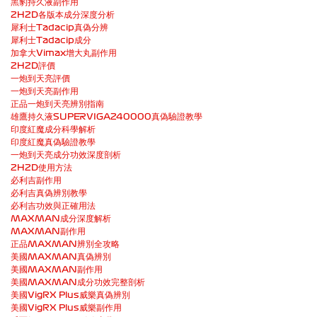
黑豹持久液副作用
2H2D各版本成分深度分析
犀利士Tadacip真偽分辨
犀利士Tadacip成分
加拿大Vimax增大丸副作用
2H2D評價
一炮到天亮評價
一炮到天亮副作用
正品一炮到天亮辨別指南
雄鷹持久液SUPERVIGA240000真偽驗證教學
印度紅魔成分科學解析
印度紅魔真偽驗證教學
一炮到天亮成分功效深度剖析
2H2D使用方法
必利吉副作用
必利吉真偽辨別教學
必利吉功效與正確用法
MAXMAN成分深度解析
MAXMAN副作用
正品MAXMAN辨別全攻略
美國MAXMAN真偽辨別
美國MAXMAN副作用
美國MAXMAN成分功效完整剖析
美國VigRX Plus威樂真偽辨別
美國VigRX Plus威樂副作用