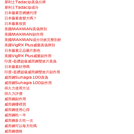
犀利士Tadacip真偽分辨
犀利士Tadacip成分
日本藤素官網總代理
日本藤素會變大嗎？
日本藤素假貨
美國MAXMAN真偽辨別
美國MAXMAN副作用
美國MAXMAN成分功效完整剖析
美國VigRX Plus威樂真偽辨別
日本藤素正品藥片顏色
美國VigRX Plus威樂副作用
印度–藍鑽超級威而鋼雙效片真偽
日本藤素好用嗎
印度–藍鑽超級威而鋼雙效片副作用
威而鋼Suhagra 100真偽
威而鋼Suhagra 100副作用
得久力使用方法
得久力評價
威而鋼副作用
威而鋼哪裡買
威而鋼使用心得
威而鋼吃一半
威而鋼多久吃一次
威而鋼可以每天吃嗎
威而鋼價格