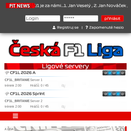
026/1 je za námi...1. Jan Veselý , 2. Jan Nováček , 3. Jakub Chmelí
Registruj se
|
Zapomenuté heslo
CF1L 2026 A
CF1L_BRITANIE
Server 1
trénink 2:00
Hráčů: 0 / 45
CF1L 2026 Sprint
CF1L_BRITANIE
Server 2
trénink 2:00
Hráčů: 0 / 45
A LIGA