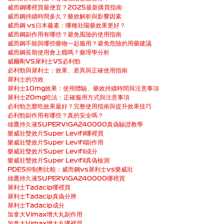
威而鋼哪裡買最便宜？2025最新購買指南
威而鋼持續時間多久？藥效解析與影響因素
威而鋼 vs日本藤素：哪種壯陽藥效果更好？
威而鋼副作用有哪些？避免風險的使用指南
威而鋼不能與哪些藥物一起服用？避免危險的用藥建議
威而鋼長期使用會上癮嗎？藥理學分析
威爾剛VS犀利士VS必利勁
必利勁與犀利士：效果、差異與正確使用指南
犀利士的功效
犀利士10mg效果：使用體驗、藥效持續時間與注意事項
犀利士20mg吃法：正確服用方式與注意事項
必利勁怎麼吃效果最好？完整使用指南與提升效果技巧
必利勁副作用有哪些？真的安全嗎？
雄鷹持久液SUPERVIGA240000真偽驗證教學
樂威壯雙效片Super Levifil哪裡買
樂威壯雙效片Super Levifil副作用
樂威壯雙效片Super Levifil成分
樂威壯雙效片Super Levifil真偽檢測
PDE5抑制劑比較：威而鋼vs犀利士vs樂威壯
雄鷹持久液SUPERVIGA240000哪裡買
犀利士Tadacip哪裡買
犀利士Tadacip真偽分辨
犀利士Tadacip成分
加拿大Vimax增大丸副作用
加拿大Vimax增大丸哪裡買