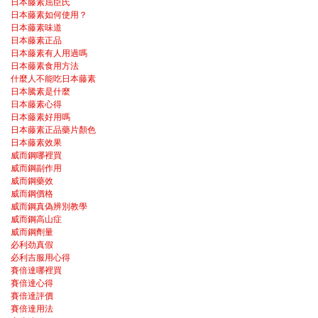
日本藤素屈臣氏
日本藤素如何使用？
日本藤素味道
日本藤素正品
日本藤素有人用過嗎
日本藤素食用方法
什麼人不能吃日本藤素
日本騰素是什麼
日本藤素心得
日本藤素好用嗎
日本藤素正品藥片顏色
日本藤素效果
威而鋼哪裡買
威而鋼副作用
威而鋼藥效
威而鋼價格
威而鋼真偽辨別教學
威而鋼高山症
威而鋼劑量
必利劲真假
必利吉服用心得
賽倍達哪裡買
賽倍達心得
賽倍達評價
賽倍達用法