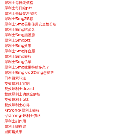
犀利士每日錠價格
犀利士每日錠ptt
犀利士每日錠怎麼吃
犀利士5mg28顆
犀利士5mg長期使用安全性分析
犀利士5mg吃多久
犀利士5mg攝護腺
犀利士5mgptt
犀利士5mg效果
犀利士5mg降血壓
犀利士5mg療程
犀利士5mg仿單
犀利士5mg效果持續多久？
犀利士5mg vs 20mg怎麼選
日本藤素味道
雙效犀利士官網
雙效犀利士dcard
雙效犀利士功效全解析
雙效犀利士ptt
雙效犀利士心得
<strong>犀利士療程
</strong>
犀利士價格
犀利士副作用
犀利士哪裡買
威而鋼效果