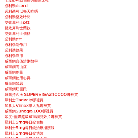
印度必利勁價格與療效比較
必利勁dcard
必利劲可以每天吃嗎
必利勁藥效時間
雙效犀利士ptt
雙效犀利士藥效
雙效犀利士價格
必利勁ptt
必利劲副作用
必利劲效果
必利劲沒用
威而鋼真偽辨別教學
威而鋼高山症
威而鋼劑量
威而鋼使用心得
威而鋼禁忌
威而鋼屈臣氏
雄鷹持久液 SUPERVIGA240000哪裡買
犀利士Tadacip哪裡買
加拿大Vimax增大丸哪裡買
威而鋼Suhagra 100哪裡買
印度–藍鑽超級威而鋼雙效片哪裡買
犀利士5mg每日錠價格
犀利士5mg每日錠治療攝護腺
犀利士5mg每日錠功效