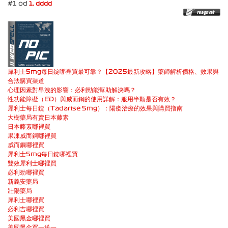
#1 od
1. dddd
犀利士5mg每日錠哪裡買最可靠？【2025最新攻略】藥師解析價格、效果與
合法購買渠道
心理因素對早洩的影響：必利勁能幫助解決嗎？
性功能障礙（ED）與威而鋼的使用詳解：服用半顆是否有效？
犀利士每日錠（Tadarise 5mg）：陽痿治療的效果與購買指南
大樹藥局有賣日本藤素
日本藤素哪裡買
果凍威而鋼哪裡買
威而鋼哪裡買
犀利士5mg每日錠哪裡買
雙效犀利士哪裡買
必利劲哪裡買
新義安藥局
壯陽藥局
犀利士哪裡買
必利吉哪裡買
美國黑金哪裡買
美國黑金買一送一