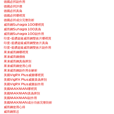
德國必邦副作用
德國必邦評價
德國必邦真偽
德國必邦哪裡買
德國必邦成分完整剖析
威而鋼Suhagra 100哪裡買
威而鋼Suhagra 100真偽
威而鋼Suhagra 100副作用
印度–藍鑽超級威而鋼雙效片哪裡買
印度–藍鑽超級威而鋼雙效片真偽
印度–藍鑽超級威而鋼雙效片副作用
果凍威而鋼哪裡買
果凍威而鋼價格
果凍威而鋼真偽辨別
果凍威而鋼使用心得
果凍威而鋼副作用全解析
美國VigRX Plus威樂哪裡買
美國VigRX Plus威樂真偽辨別
美國VigRX Plus威樂副作用
美國MAXMAN哪裡買
美國MAXMAN真偽辨別
美國MAXMAN副作用
美國MAXMAN成分功效完整剖析
威而鋼使用心得
威而鋼禁忌