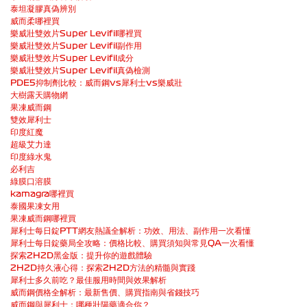
泰坦凝膠真偽辨別
威而柔哪裡買
樂威壯雙效片Super Levifil哪裡買
樂威壯雙效片Super Levifil副作用
樂威壯雙效片Super Levifil成分
樂威壯雙效片Super Levifil真偽檢測
PDE5抑制劑比較：威而鋼vs犀利士vs樂威壯
大樹露天購物網
果凍威而鋼
雙效犀利士
印度紅魔
超級艾力達
印度綠水鬼
必利吉
綠膜口溶膜
kamagra哪裡買
泰國果凍女用
果凍威而鋼哪裡買
犀利士每日錠PTT網友熱議全解析：功效、用法、副作用一次看懂
犀利士每日錠藥局全攻略：價格比較、購買須知與常見QA一次看懂
探索2H2D黑金版：提升你的遊戲體驗
2H2D持久液心得：探索2H2D方法的精髓與實踐
犀利士多久前吃？最佳服用時間與效果解析
威而鋼價格全解析：最新售價、購買指南與省錢技巧
威而鋼與犀利士：哪種壯陽藥適合你？