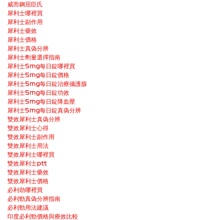
威而鋼屈臣氏
犀利士哪裡買
犀利士副作用
犀利士藥效
犀利士價格
犀利士真偽分辨
犀利士劑量選擇指南
犀利士5mg每日錠哪裡買
犀利士5mg每日錠價格
犀利士5mg每日錠治療攝護腺
犀利士5mg每日錠功效
犀利士5mg每日錠降血壓
犀利士5mg每日錠真偽分辨
雙效犀利士真偽分辨
雙效犀利士心得
雙效犀利士副作用
雙效犀利士用法
雙效犀利士哪裡買
雙效犀利士ptt
雙效犀利士藥效
雙效犀利士價格
必利劲哪裡買
必利勁真偽分辨指南
必利勁用法建議
印度必利勁價格與療效比較