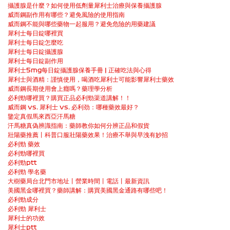
攝護腺是什麼？如何使用低劑量犀利士治療與保養攝護腺
威而鋼副作用有哪些？避免風險的使用指南
威而鋼不能與哪些藥物一起服用？避免危險的用藥建議
犀利士每日錠哪裡買
犀利士每日錠怎麼吃
犀利士每日錠攝護腺
犀利士每日錠副作用
犀利士5mg每日錠攝護腺保養手冊 | 正確吃法與心得
犀利士與酒精：謹慎使用，喝酒吃犀利士可能影響犀利士藥效
威而鋼長期使用會上癮嗎？藥理學分析
必利勁哪裡買？購買正品必利勁渠道講解！！
威而鋼 vs. 犀利士 vs. 必利劲：哪種藥效最好？
鑒定真假馬來西亞汗馬糖
汗馬糖真偽辨識指南：藥師教你如何分辨正品和假貨
壯陽藥推薦丨科普口服壯陽藥效果！治療不舉與早洩有妙招
必利勁 藥效
必利勁哪裡買
必利勁ptt
必利勁 學名藥
大樹藥局台北門市地址丨營業時間丨電話丨最新資訊
美國黑金哪裡買？藥師講解：購買美國黑金通路有哪些吧！
必利勁成分
必利勁 犀利士
犀利士的功效
犀利士ptt