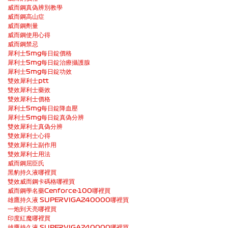
威而鋼真偽辨別教學
威而鋼高山症
威而鋼劑量
威而鋼使用心得
威而鋼禁忌
犀利士5mg每日錠價格
犀利士5mg每日錠治療攝護腺
犀利士5mg每日錠功效
雙效犀利士ptt
雙效犀利士藥效
雙效犀利士價格
犀利士5mg每日錠降血壓
犀利士5mg每日錠真偽分辨
雙效犀利士真偽分辨
雙效犀利士心得
雙效犀利士副作用
雙效犀利士用法
威而鋼屈臣氏
黑豹持久液哪裡買
雙效威而鋼卡碼格哪裡買
威而鋼學名藥Cenforce-100哪裡買
雄鷹持久液 SUPERVIGA240000哪裡買
一炮到天亮哪裡買
印度紅魔哪裡買
雄鷹持久液 SUPERVIGA240000哪裡買