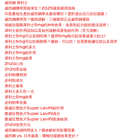
威而鋼 犀利士
威而鋼哪裡買最便宜？2025最新購買指南
印度桑瑞生產的威而鋼學名藥有哪些？選對適合自己的壯陽藥！
威而鋼哪裡買？藥師講解：三種購買正品威而鋼通路
揭秘壯陽藥犀利士5mg的神奇效果：改善勃起功能的最佳选择！
犀利士副作用認知以及如何緩解或避免副作用（官方講解）
犀利士5mg可以長期吃嗎？服用5mg每日錠保養健康小貼士!
犀利士5mg可以吃兩顆嗎？藥師：可以吃！但需要根據症狀以及需求
犀利士5mg吃多久
犀利士5mg副作用
犀利士5mg效果
2h2d心得
2h2d黑金版
必利勁哪裡買
必利勁成分
犀利士爆珠
犀利士多久吃一次
犀利士5mg效果
必利勁學名藥
樂威壯雙效片Super Levifil副作用
樂威壯雙效片Super Levifil成分
樂威壯雙效片Super Levifil真偽檢測
2h2d使用方法
威而鋼持續時間多久？藥效解析與影響因素
威而鋼 vs. 日本藤素：哪種壯陽藥效果更好？