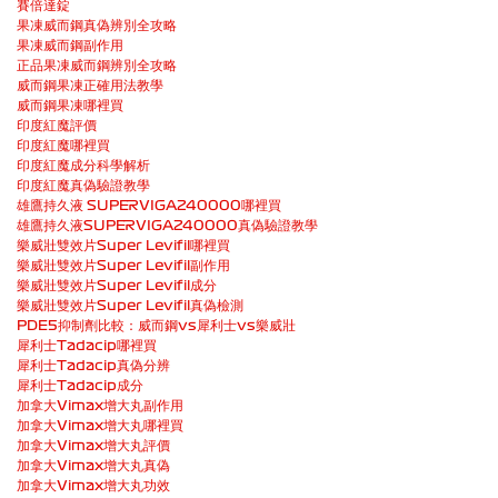
賽倍達錠
果凍威而鋼真偽辨別全攻略
果凍威而鋼副作用
正品果凍威而鋼辨別全攻略
威而鋼果凍正確用法教學
威而鋼果凍哪裡買
印度紅魔評價
印度紅魔哪裡買
印度紅魔成分科學解析
印度紅魔真偽驗證教學
雄鷹持久液 SUPERVIGA240000哪裡買
雄鷹持久液SUPERVIGA240000真偽驗證教學
樂威壯雙效片Super Levifil哪裡買
樂威壯雙效片Super Levifil副作用
樂威壯雙效片Super Levifil成分
樂威壯雙效片Super Levifil真偽檢測
PDE5抑制劑比較：威而鋼vs犀利士vs樂威壯
犀利士Tadacip哪裡買
犀利士Tadacip真偽分辨
犀利士Tadacip成分
加拿大Vimax增大丸副作用
加拿大Vimax增大丸哪裡買
加拿大Vimax增大丸評價
加拿大Vimax增大丸真偽
加拿大Vimax增大丸功效