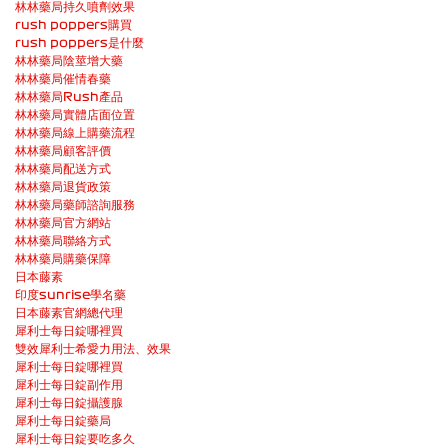
林林藥局持久噴劑效果
rush poppers購買
rush poppers是什麼
林林藥局陰莖增大藥
林林藥局催情春藥
林林藥局Rush產品
林林藥局實體店面位置
林林藥局線上購藥流程
林林藥局顧客評價
林林藥局配送方式
林林藥局退貨政策
林林藥局藥師諮詢服務
林林藥局官方網站
林林藥局聯絡方式
林林藥局購藥保障
日本藤素
印度sunrise學名藥
日本藤素官網總代理
犀利士每日錠哪裡買
雙效犀利士希愛力用法、效果
犀利士每日錠哪裡買
犀利士每日錠副作用
犀利士每日錠攝護腺
犀利士每日錠藥局
犀利士每日錠要吃多久