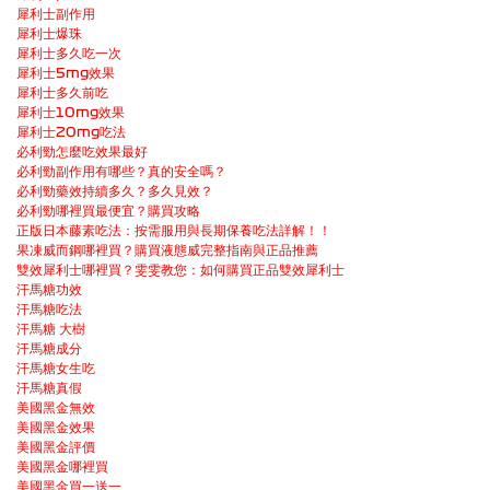
犀利士副作用
犀利士爆珠
犀利士多久吃一次
犀利士5mg效果
犀利士多久前吃
犀利士10mg效果
犀利士20mg吃法
必利勁怎麼吃效果最好
必利勁副作用有哪些？真的安全嗎？
必利勁藥效持續多久？多久見效？
必利勁哪裡買最便宜？購買攻略
正版日本藤素吃法：按需服用與長期保養吃法詳解！！
果凍威而鋼哪裡買？購買液態威完整指南與正品推薦
雙效犀利士哪裡買？雯雯教您：如何購買正品雙效犀利士
汗馬糖功效
汗馬糖吃法
汗馬糖 大樹
汗馬糖成分
汗馬糖女生吃
汗馬糖真假
美國黑金無效
美國黑金效果
美國黑金評價
美國黑金哪裡買
美國黑金買一送一