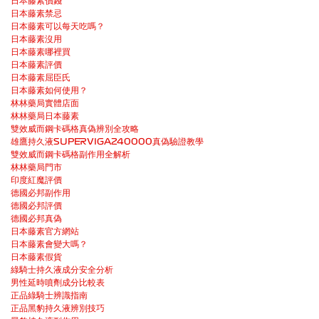
日本藤素價錢
日本藤素禁忌
日本藤素可以每天吃嗎？
日本藤素沒用
日本藤素哪裡買
日本藤素評價
日本藤素屈臣氏
日本藤素如何使用？
林林藥局實體店面
林林藥局日本藤素
雙效威而鋼卡碼格真偽辨別全攻略
雄鷹持久液SUPERVIGA240000真偽驗證教學
雙效威而鋼卡碼格副作用全解析
林林藥局門市
印度紅魔評價
德國必邦副作用
德國必邦評價
德國必邦真偽
日本藤素官方網站
日本藤素會變大嗎？
日本藤素假貨
綠騎士持久液成分安全分析
男性延時噴劑成分比較表
正品綠騎士辨識指南
正品黑豹持久液辨別技巧