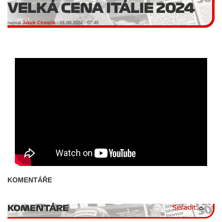
VELKÁ CENA ITÁLIE 2024
napsal
Jakub Chmelík
- 01.09.2024 - 07:48
KOMENTÁŘE
KOMENTÁRE
Seřadit: