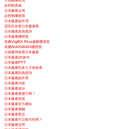
汗馬糖哪裡買
必利勁真偽
日本藤素沒用
必利勁哪裡買
日本藤素副作用
屈臣氏有賣日本藤素嗎
日本藤素真偽查詢
日本藤素哪裡買
美國VigRX Plus威樂哪裡買
美國MAXMAN哪裡買
大樹藥局有賣日本藤素
日本藤素dcard
日本藤素PTT
日本藤素吃多久才有效果
日本藤素防偽查詢
日本藤素副作用
日本藤素功效
日本藤素成分
日本藤素會變大嗎？
日本藤素假貨
日本藤素官方網站
日本藤素價錢
日本藤素禁忌
日本藤素可以每天吃嗎？
日本藤素沒用