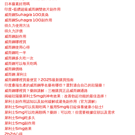
日本藤素好用嗎
印度–藍鑽超級威而鋼雙效片副作用
威而鋼Suhagra 100真偽
威而鋼Suhagra 100副作用
得久力使用方法
得久力評價
威而鋼副作用
威而鋼哪裡買
威而鋼使用心得
威而鋼吃一半
威而鋼多久吃一次
威而鋼可以每天吃嗎
威而鋼價格
威而鋼 犀利士
威而鋼哪裡買最便宜？2025最新購買指南
印度桑瑞生產的威而鋼學名藥有哪些？選對適合自己的壯陽藥！
威而鋼哪裡買？藥師講解：三種購買正品威而鋼通路
揭秘壯陽藥犀利士5mg的神奇效果：改善勃起功能的最佳选择！
犀利士副作用認知以及如何緩解或避免副作用（官方講解）
犀利士5mg可以長期吃嗎？服用5mg每日錠保養健康小貼士!
犀利士5mg可以吃兩顆嗎？藥師：可以吃！但需要根據症狀以及需求
犀利士5mg吃多久
犀利士5mg副作用
犀利士5mg效果
2h2d心得