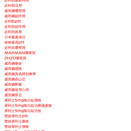
必利勁藥效時間
必利劲沒用
威而鋼哪裡買
威而鋼副作用
必利勁ptt
必利劲副作用
必利劲效果
日本藤素成分
林林藥局ptt
必利吉哪裡買
MAXMAN哪裡買
2H2D哪裡買
威而鋼藥效
威而鋼價格
威而鋼真偽辨別教學
威而鋼高山症
威而鋼劑量
威而鋼使用心得
威而鋼禁忌
犀利士5mg每日錠價格
犀利士5mg每日錠治療攝護腺
犀利士5mg每日錠功效
雙效犀利士ptt
雙效犀利士藥效
雙效犀利士價格