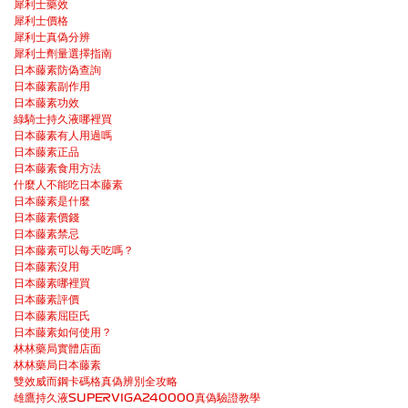
犀利士藥效
犀利士價格
犀利士真偽分辨
犀利士劑量選擇指南
日本藤素防偽查詢
日本藤素副作用
日本藤素功效
綠騎士持久液哪裡買
日本藤素有人用過嗎
日本藤素正品
日本藤素食用方法
什麼人不能吃日本藤素
日本藤素是什麼
日本藤素價錢
日本藤素禁忌
日本藤素可以每天吃嗎？
日本藤素沒用
日本藤素哪裡買
日本藤素評價
日本藤素屈臣氏
日本藤素如何使用？
林林藥局實體店面
林林藥局日本藤素
雙效威而鋼卡碼格真偽辨別全攻略
雄鷹持久液SUPERVIGA240000真偽驗證教學