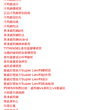
汗馬糖成分
汗馬糖哪裡買
正品汗馬糖辨別指南
汗馬糖屈臣氏
汗馬糖頭痛
汗馬糖吃法
果凍威而鋼ptt
果凍威而鋼吃法
果凍威而鋼dcard
果凍威而鋼林林藥局
TITANGEL泰坦凝膠哪裡買
法國的確勁鱈魚膏哪裡買
泰坦凝膠成分科學解析
泰坦凝膠真偽辨別
威而柔哪裡買
樂威壯雙效片Super Levifil哪裡買
樂威壯雙效片Super Levifil副作用
樂威壯雙效片Super Levifil成分
樂威壯雙效片Super Levifil真偽檢測
PDE5抑制劑比較：威而鋼vs犀利士vs樂威壯
大樹露天購物網
果凍威而鋼
雙效犀利士
印度紅魔