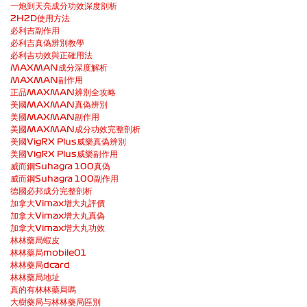
一炮到天亮成分功效深度剖析
2H2D使用方法
必利吉副作用
必利吉真偽辨別教學
必利吉功效與正確用法
MAXMAN成分深度解析
MAXMAN副作用
正品MAXMAN辨別全攻略
美國MAXMAN真偽辨別
美國MAXMAN副作用
美國MAXMAN成分功效完整剖析
美國VigRX Plus威樂真偽辨別
美國VigRX Plus威樂副作用
威而鋼Suhagra 100真偽
威而鋼Suhagra 100副作用
德國必邦成分完整剖析
加拿大Vimax增大丸評價
加拿大Vimax增大丸真偽
加拿大Vimax增大丸功效
林林藥局蝦皮
林林藥局mobile01
林林藥局dcard
林林藥局地址
真的有林林藥局嗎
大樹藥局与林林藥局區別