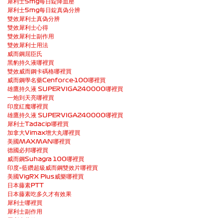
犀利士5mg每日錠降血壓
犀利士5mg每日錠真偽分辨
雙效犀利士真偽分辨
雙效犀利士心得
雙效犀利士副作用
雙效犀利士用法
威而鋼屈臣氏
黑豹持久液哪裡買
雙效威而鋼卡碼格哪裡買
威而鋼學名藥Cenforce-100哪裡買
雄鷹持久液 SUPERVIGA240000哪裡買
一炮到天亮哪裡買
印度紅魔哪裡買
雄鷹持久液 SUPERVIGA240000哪裡買
犀利士Tadacip哪裡買
加拿大Vimax增大丸哪裡買
美國MAXMAN哪裡買
德國必邦哪裡買
威而鋼Suhagra 100哪裡買
印度–藍鑽超級威而鋼雙效片哪裡買
美國VigRX Plus威樂哪裡買
日本藤素PTT
日本藤素吃多久才有效果
犀利士哪裡買
犀利士副作用