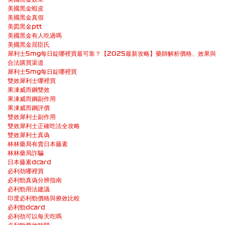
美國黑金蝦皮
美國黑金真假
美図黑金ptt
美國黑金有人吃過嗎
美國黑金屈臣氏
犀利士5mg每日錠哪裡買最可靠？【2025最新攻略】藥師解析價格、效果與
合法購買渠道
犀利士5mg每日錠哪裡買
雙效犀利士哪裡買
果凍威而鋼雙效
果凍威而鋼副作用
果凍威而鋼評價
雙效犀利士副作用
雙效犀利士正確吃法全攻略
雙效犀利士真偽
林林藥局有賣日本藤素
林林藥局詐騙
日本藤素dcard
必利劲哪裡買
必利勁真偽分辨指南
必利勁用法建議
印度必利勁價格與療效比較
必利勁dcard
必利劲可以每天吃嗎