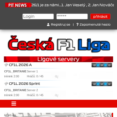
t 2026/1 je za námi...1. Jan Veselý , 2. Jan Nováček , 3. Jakub Chm
Registruj se
|
Zapomenuté heslo
CF1L 2026 A
CF1L_BRITANIE
Server 1
trénink 2:00
Hráčů: 0 / 45
CF1L 2026 Sprint
CF1L_BRITANIE
Server 2
trénink 2:00
Hráčů: 0 / 45
NEWS ALL