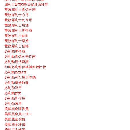
犀利士5mg每日錠真偽分辨
雙效犀利士真偽分辨
雙效犀利士心得
雙效犀利士副作用
雙效犀利士用法
雙效犀利士哪裡買
雙效犀利士ptt
雙效犀利士藥效
雙效犀利士價格
必利劲哪裡買
必利勁真偽分辨指南
必利勁用法建議
印度必利勁價格與療效比較
必利勁dcard
必利劲可以每天吃嗎
必利勁藥效時間
必利劲沒用
必利勁ptt
必利劲副作用
必利劲效果
美國黑金哪裡買
美國黑金買一送一
美國黑金價格
美國黑金評價
美國黑金效果