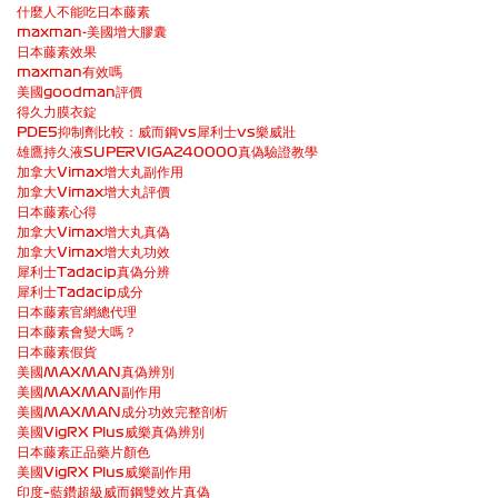
什麼人不能吃日本藤素
maxman-美國增大膠囊
日本藤素效果
maxman有效嗎
美國goodman評價
得久力膜衣錠
PDE5抑制劑比較：威而鋼vs犀利士vs樂威壯
雄鷹持久液SUPERVIGA240000真偽驗證教學
加拿大Vimax增大丸副作用
加拿大Vimax增大丸評價
日本藤素心得
加拿大Vimax增大丸真偽
加拿大Vimax增大丸功效
犀利士Tadacip真偽分辨
犀利士Tadacip成分
日本藤素官網總代理
日本藤素會變大嗎？
日本藤素假貨
美國MAXMAN真偽辨別
美國MAXMAN副作用
美國MAXMAN成分功效完整剖析
美國VigRX Plus威樂真偽辨別
日本藤素正品藥片顏色
美國VigRX Plus威樂副作用
印度–藍鑽超級威而鋼雙效片真偽