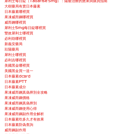
犀利士每日錠（Tadarise 5mg）：陽痿治療的效果與購買指南
大樹藥局有賣日本藤素
日本藤素哪裡買
果凍威而鋼哪裡買
威而鋼哪裡買
犀利士5mg每日錠哪裡買
雙效犀利士哪裡買
必利劲哪裡買
新義安藥局
壯陽藥局
犀利士哪裡買
必利吉哪裡買
美國黑金哪裡買
美國黑金買一送一
日本藤素dcard
日本藤素PTT
日本藤素成分
果凍威而鋼真偽辨別全攻略
果凍威而鋼價格
果凍威而鋼真偽辨別
果凍威而鋼使用心得
果凍威而鋼副作用全解析
日本藤素吃多久才有效果
日本藤素防偽查詢
威而鋼副作用