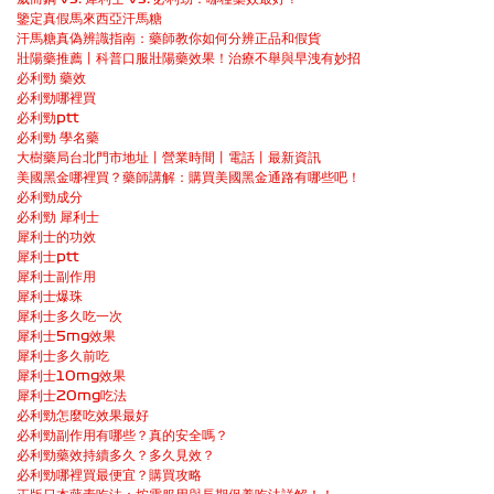
鑒定真假馬來西亞汗馬糖
汗馬糖真偽辨識指南：藥師教你如何分辨正品和假貨
壯陽藥推薦丨科普口服壯陽藥效果！治療不舉與早洩有妙招
必利勁 藥效
必利勁哪裡買
必利勁ptt
必利勁 學名藥
大樹藥局台北門市地址丨營業時間丨電話丨最新資訊
美國黑金哪裡買？藥師講解：購買美國黑金通路有哪些吧！
必利勁成分
必利勁 犀利士
犀利士的功效
犀利士ptt
犀利士副作用
犀利士爆珠
犀利士多久吃一次
犀利士5mg效果
犀利士多久前吃
犀利士10mg效果
犀利士20mg吃法
必利勁怎麼吃效果最好
必利勁副作用有哪些？真的安全嗎？
必利勁藥效持續多久？多久見效？
必利勁哪裡買最便宜？購買攻略