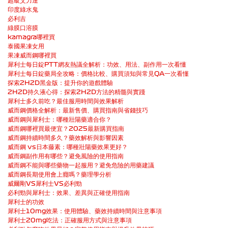
超級艾力達
印度綠水鬼
必利吉
綠膜口溶膜
kamagra哪裡買
泰國果凍女用
果凍威而鋼哪裡買
犀利士每日錠PTT網友熱議全解析：功效、用法、副作用一次看懂
犀利士每日錠藥局全攻略：價格比較、購買須知與常見QA一次看懂
探索2H2D黑金版：提升你的遊戲體驗
2H2D持久液心得：探索2H2D方法的精髓與實踐
犀利士多久前吃？最佳服用時間與效果解析
威而鋼價格全解析：最新售價、購買指南與省錢技巧
威而鋼與犀利士：哪種壯陽藥適合你？
威而鋼哪裡買最便宜？2025最新購買指南
威而鋼持續時間多久？藥效解析與影響因素
威而鋼 vs日本藤素：哪種壯陽藥效果更好？
威而鋼副作用有哪些？避免風險的使用指南
威而鋼不能與哪些藥物一起服用？避免危險的用藥建議
威而鋼長期使用會上癮嗎？藥理學分析
威爾剛VS犀利士VS必利勁
必利勁與犀利士：效果、差異與正確使用指南
犀利士的功效
犀利士10mg效果：使用體驗、藥效持續時間與注意事項
犀利士20mg吃法：正確服用方式與注意事項