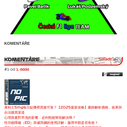
KOMENTÁŘE
KOMENTÁRE
Seřadit:
#1 od
1. dddd
犀利士5mg每日錠哪裡買最可靠？【2025最新攻略】藥師解析價格、效果與
合法購買渠道
心理因素對早洩的影響：必利勁能幫助解決嗎？
性功能障礙（ED）與威而鋼的使用詳解：服用半顆是否有效？