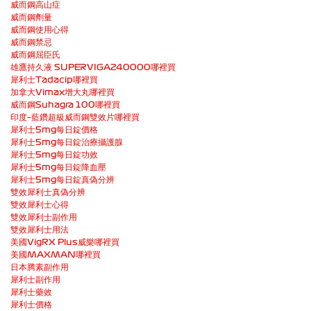
威而鋼高山症
威而鋼劑量
威而鋼使用心得
威而鋼禁忌
威而鋼屈臣氏
雄鷹持久液 SUPERVIGA240000哪裡買
犀利士Tadacip哪裡買
加拿大Vimax增大丸哪裡買
威而鋼Suhagra 100哪裡買
印度–藍鑽超級威而鋼雙效片哪裡買
犀利士5mg每日錠價格
犀利士5mg每日錠治療攝護腺
犀利士5mg每日錠功效
犀利士5mg每日錠降血壓
犀利士5mg每日錠真偽分辨
雙效犀利士真偽分辨
雙效犀利士心得
雙效犀利士副作用
雙效犀利士用法
美國VigRX Plus威樂哪裡買
美國MAXMAN哪裡買
日本腾素副作用
犀利士副作用
犀利士藥效
犀利士價格