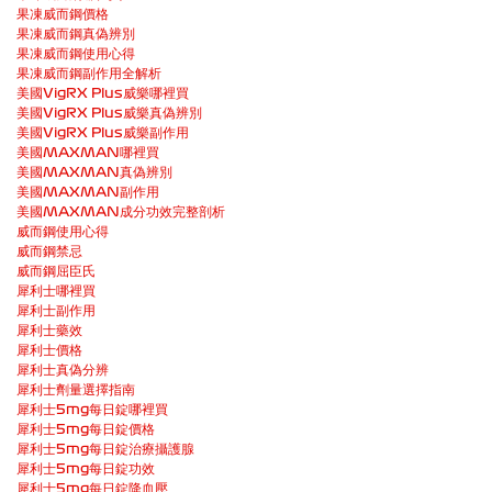
果凍威而鋼價格
果凍威而鋼真偽辨別
果凍威而鋼使用心得
果凍威而鋼副作用全解析
美國VigRX Plus威樂哪裡買
美國VigRX Plus威樂真偽辨別
美國VigRX Plus威樂副作用
美國MAXMAN哪裡買
美國MAXMAN真偽辨別
美國MAXMAN副作用
美國MAXMAN成分功效完整剖析
威而鋼使用心得
威而鋼禁忌
威而鋼屈臣氏
犀利士哪裡買
犀利士副作用
犀利士藥效
犀利士價格
犀利士真偽分辨
犀利士劑量選擇指南
犀利士5mg每日錠哪裡買
犀利士5mg每日錠價格
犀利士5mg每日錠治療攝護腺
犀利士5mg每日錠功效
犀利士5mg每日錠降血壓