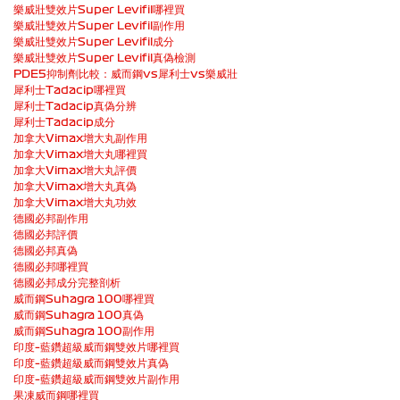
樂威壯雙效片Super Levifil哪裡買
樂威壯雙效片Super Levifil副作用
樂威壯雙效片Super Levifil成分
樂威壯雙效片Super Levifil真偽檢測
PDE5抑制劑比較：威而鋼vs犀利士vs樂威壯
犀利士Tadacip哪裡買
犀利士Tadacip真偽分辨
犀利士Tadacip成分
加拿大Vimax增大丸副作用
加拿大Vimax增大丸哪裡買
加拿大Vimax增大丸評價
加拿大Vimax增大丸真偽
加拿大Vimax增大丸功效
德國必邦副作用
德國必邦評價
德國必邦真偽
德國必邦哪裡買
德國必邦成分完整剖析
威而鋼Suhagra 100哪裡買
威而鋼Suhagra 100真偽
威而鋼Suhagra 100副作用
印度–藍鑽超級威而鋼雙效片哪裡買
印度–藍鑽超級威而鋼雙效片真偽
印度–藍鑽超級威而鋼雙效片副作用
果凍威而鋼哪裡買