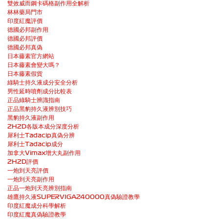
雙效威而鋼卡碼格副作用全解析
林林藥局門市
印度紅魔評價
德國必邦副作用
德國必邦評價
德國必邦真偽
日本藤素官方網站
日本藤素會變大嗎？
日本藤素假貨
綠騎士持久液成分安全分析
男性延時噴劑成分比較表
正品綠騎士辨識指南
正品黑豹持久液辨別技巧
黑豹持久液副作用
2H2D各版本成分深度分析
犀利士Tadacip真偽分辨
犀利士Tadacip成分
加拿大Vimax增大丸副作用
2H2D評價
一炮到天亮評價
一炮到天亮副作用
正品一炮到天亮辨別指南
雄鷹持久液SUPERVIGA240000真偽驗證教學
印度紅魔成分科學解析
印度紅魔真偽驗證教學