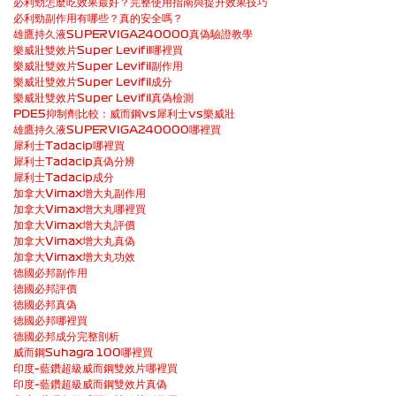
必利勁怎麼吃效果最好？完整使用指南與提升效果技巧
必利勁副作用有哪些？真的安全嗎？
雄鷹持久液SUPERVIGA240000真偽驗證教學
樂威壯雙效片Super Levifil哪裡買
樂威壯雙效片Super Levifil副作用
樂威壯雙效片Super Levifil成分
樂威壯雙效片Super Levifil真偽檢測
PDE5抑制劑比較：威而鋼vs犀利士vs樂威壯
雄鷹持久液SUPERVIGA240000哪裡買
犀利士Tadacip哪裡買
犀利士Tadacip真偽分辨
犀利士Tadacip成分
加拿大Vimax增大丸副作用
加拿大Vimax增大丸哪裡買
加拿大Vimax增大丸評價
加拿大Vimax增大丸真偽
加拿大Vimax增大丸功效
德國必邦副作用
德國必邦評價
德國必邦真偽
德國必邦哪裡買
德國必邦成分完整剖析
威而鋼Suhagra 100哪裡買
印度–藍鑽超級威而鋼雙效片哪裡買
印度–藍鑽超級威而鋼雙效片真偽