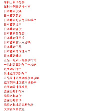
犀利士真偽分辨
犀利士劑量選擇指南
日本藤素價錢
日本藤素禁忌
日本藤素可以每天吃嗎？
日本藤素沒用
日本藤素評價
日本騰素是什麼
日本藤素屈臣氏
日本藤素有人用過嗎
日本藤素正品
日本藤素如何使用？
日本藤素味道
正品一炮到天亮辨別指南
一炮到天亮副作用全攻略
威而鋼副作用
果凍威而鋼副作用
正品果凍威而鋼辨別全攻略
威而鋼果凍正確用法教學
威而鋼果凍哪裡買
德國必邦副作用
德國必邦評價
德國必邦真偽
德國必邦成分完整剖析
大樹藥局樂威壯