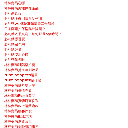
林林藥局在哪
林林藥局男性保健產品
必利劲真假
必利勁正確用法與副作用
必利勁vs.傳統壯陽藥差異全解析
日本藤素如何搭配壯陽藥？
必利勁效果實測：如何延長3倍時間？
必利勁哪裡買
必利勁副作用
必利勁評價
必利勁使用心得
必利勁每天吃
林林藥局壯陽藥推薦
林林藥局持久噴劑效果
rush poppers購買
rush poppers是什麼
林林藥局陰莖增大藥
林林藥局催情春藥
林林藥局Rush產品
林林藥局實體店面位置
林林藥局線上購藥流程
林林藥局顧客評價
林林藥局配送方式
林林藥局退貨政策
林林藥局藥師諮詢服務