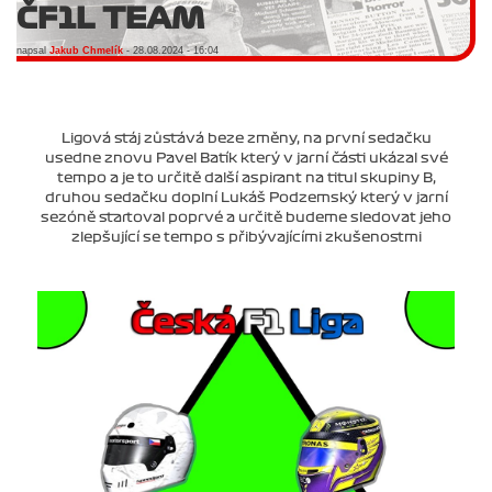
ČF1L TEAM
napsal
Jakub Chmelík
- 28.08.2024 - 16:04
Ligová stáj zůstává beze změny, na první sedačku
usedne znovu Pavel Batík který v jarní části ukázal své
tempo a je to určitě další aspirant na titul skupiny B,
druhou sedačku doplní Lukáš Podzemský který v jarní
sezóně startoval poprvé a určitě budeme sledovat jeho
zlepšující se tempo s přibývajícími zkušenostmi