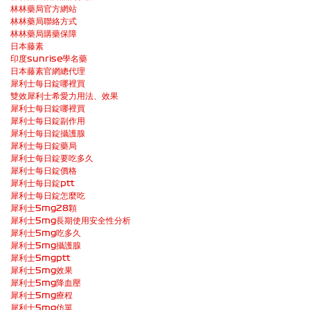
林林藥局官方網站
林林藥局聯絡方式
林林藥局購藥保障
日本藤素
印度sunrise學名藥
日本藤素官網總代理
犀利士每日錠哪裡買
雙效犀利士希愛力用法、效果
犀利士每日錠哪裡買
犀利士每日錠副作用
犀利士每日錠攝護腺
犀利士每日錠藥局
犀利士每日錠要吃多久
犀利士每日錠價格
犀利士每日錠ptt
犀利士每日錠怎麼吃
犀利士5mg28顆
犀利士5mg長期使用安全性分析
犀利士5mg吃多久
犀利士5mg攝護腺
犀利士5mgptt
犀利士5mg效果
犀利士5mg降血壓
犀利士5mg療程
犀利士5mg仿單