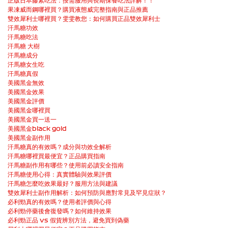
正版日本藤素吃法：按需服用與長期保養吃法詳解！！
果凍威而鋼哪裡買？購買液態威完整指南與正品推薦
雙效犀利士哪裡買？雯雯教您：如何購買正品雙效犀利士
汗馬糖功效
汗馬糖吃法
汗馬糖 大樹
汗馬糖成分
汗馬糖女生吃
汗馬糖真假
美國黑金無效
美國黑金效果
美國黑金評價
美國黑金哪裡買
美國黑金買一送一
美國黑金black gold
美國黑金副作用
汗馬糖真的有效嗎？成分與功效全解析
汗馬糖哪裡買最便宜？正品購買指南
汗馬糖副作用有哪些？使用前必讀安全指南
汗馬糖使用心得：真實體驗與效果評價
汗馬糖怎麼吃效果最好？服用方法與建議
雙效犀利士副作用解析：如何預防與應對常見及罕見症狀？
必利勁真的有效嗎？使用者評價與心得
必利勁停藥後會復發嗎？如何維持效果
必利勁正品 vs 假貨辨別方法，避免買到偽藥