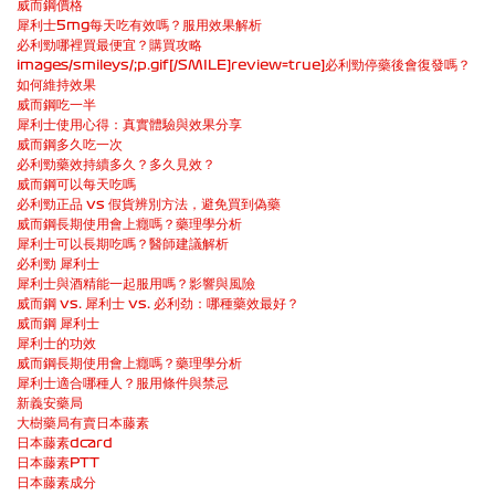
威而鋼價格
犀利士5mg每天吃有效嗎？服用效果解析
必利勁哪裡買最便宜？購買攻略
images/smileys/;p.gif[/SMILE]review=true]必利勁停藥後會復發嗎？
如何維持效果
威而鋼吃一半
犀利士使用心得：真實體驗與效果分享
威而鋼多久吃一次
必利勁藥效持續多久？多久見效？
威而鋼可以每天吃嗎
必利勁正品 vs 假貨辨別方法，避免買到偽藥
威而鋼長期使用會上癮嗎？藥理學分析
犀利士可以長期吃嗎？醫師建議解析
必利勁 犀利士
犀利士與酒精能一起服用嗎？影響與風險
威而鋼 vs. 犀利士 vs. 必利劲：哪種藥效最好？
威而鋼 犀利士
犀利士的功效
威而鋼長期使用會上癮嗎？藥理學分析
犀利士適合哪種人？服用條件與禁忌
新義安藥局
大樹藥局有賣日本藤素
日本藤素dcard
日本藤素PTT
日本藤素成分