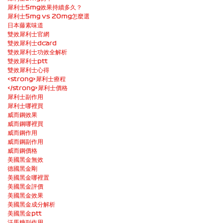
犀利士5mg效果持續多久？
犀利士5mg vs 20mg怎麼選
日本藤素味道
雙效犀利士官網
雙效犀利士dcard
雙效犀利士功效全解析
雙效犀利士ptt
雙效犀利士心得
<strong>犀利士療程
</strong>
犀利士價格
犀利士副作用
犀利士哪裡買
威而鋼效果
威而鋼哪裡買
威而鋼作用
威而鋼副作用
威而鋼價格
美國黑金無效
德國黑金剛
美國黑金哪裡置
美國黑金評價
美國黑金效果
美國黑金成分解析
美國黑金ptt
汗馬糖副作用