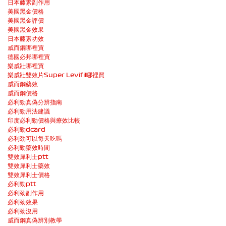
日本藤素副作用
美國黑金價格
美國黑金評價
美國黑金效果
日本藤素功效
威而鋼哪裡買
德國必邦哪裡買
樂威壯哪裡買
樂威壯雙效片Super Levifil哪裡買
威而鋼藥效
威而鋼價格
必利勁真偽分辨指南
必利勁用法建議
印度必利勁價格與療效比較
必利勁dcard
必利劲可以每天吃嗎
必利勁藥效時間
雙效犀利士ptt
雙效犀利士藥效
雙效犀利士價格
必利勁ptt
必利劲副作用
必利劲效果
必利劲沒用
威而鋼真偽辨別教學