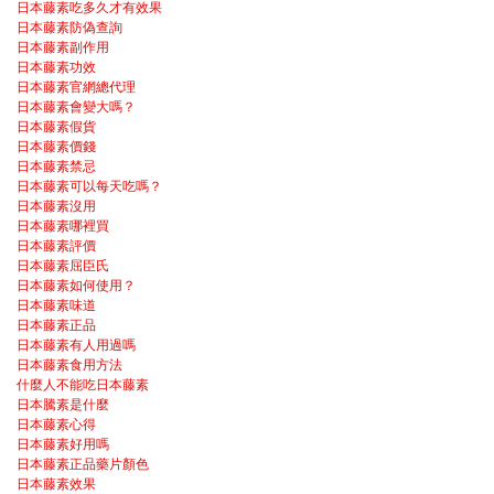
日本藤素吃多久才有效果
日本藤素防偽查詢
日本藤素副作用
日本藤素功效
日本藤素官網總代理
日本藤素會變大嗎？
日本藤素假貨
日本藤素價錢
日本藤素禁忌
日本藤素可以每天吃嗎？
日本藤素沒用
日本藤素哪裡買
日本藤素評價
日本藤素屈臣氏
日本藤素如何使用？
日本藤素味道
日本藤素正品
日本藤素有人用過嗎
日本藤素食用方法
什麼人不能吃日本藤素
日本騰素是什麼
日本藤素心得
日本藤素好用嗎
日本藤素正品藥片顏色
日本藤素效果