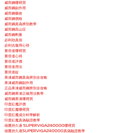
威而鋼哪裡買
威而鋼副作用
威而鋼藥效
威而鋼價格
威而鋼真偽辨別教學
威而鋼高山症
威而鋼劑量
必利劲真假
必利吉服用心得
賽倍達哪裡買
賽倍達心得
賽倍達評價
賽倍達用法
賽倍達錠
果凍威而鋼真偽辨別全攻略
果凍威而鋼副作用
正品果凍威而鋼辨別全攻略
威而鋼果凍正確用法教學
威而鋼果凍哪裡買
印度紅魔評價
印度紅魔哪裡買
印度紅魔成分科學解析
印度紅魔真偽驗證教學
雄鷹持久液 SUPERVIGA240000哪裡買
雄鷹持久液SUPERVIGA240000真偽驗證教學