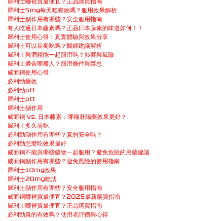
犀利士哪裡買最便宜？正品購買指南
犀利士5mg每天吃有效嗎？服用效果解析
犀利士副作用有哪些？安全服用指南
有人吃過日本藤素嗎？正品日本藤素的味道如何！！
犀利士使用心得：真實體驗與效果分享
犀利士可以長期吃嗎？醫師建議解析
犀利士與酒精能一起服用嗎？影響與風險
犀利士適合哪種人？服用條件與禁忌
威而鋼使用心得
必利勁藥效
必利勁ptt
犀利士ptt
犀利士副作用
威而鋼 vs. 日本藤素：哪種壯陽藥效果更好？
犀利士多久前吃
必利勁副作用有哪些？真的安全嗎？
必利勁怎麼吃效果最好
威而鋼不能與哪些藥物一起服用？避免危險的用藥建議
威而鋼副作用有哪些？避免風險的使用指南
犀利士10mg效果
犀利士20mg吃法
犀利士副作用有哪些？安全服用指南
威而鋼哪裡買最便宜？2025最新購買指南
犀利士哪裡買最便宜？正品購買指南
必利勁真的有效嗎？使用者評價與心得