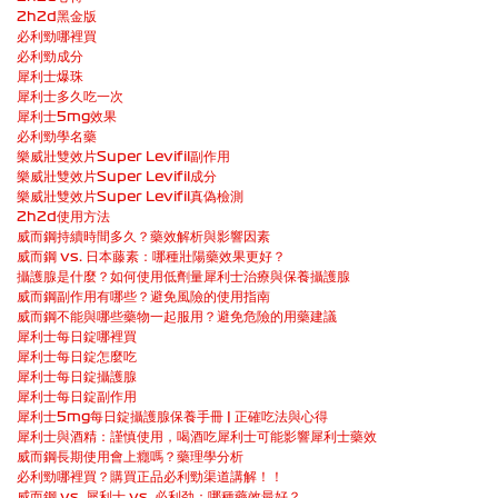
2h2d黑金版
必利勁哪裡買
必利勁成分
犀利士爆珠
犀利士多久吃一次
犀利士5mg效果
必利勁學名藥
樂威壯雙效片Super Levifil副作用
樂威壯雙效片Super Levifil成分
樂威壯雙效片Super Levifil真偽檢測
2h2d使用方法
威而鋼持續時間多久？藥效解析與影響因素
威而鋼 vs. 日本藤素：哪種壯陽藥效果更好？
攝護腺是什麼？如何使用低劑量犀利士治療與保養攝護腺
威而鋼副作用有哪些？避免風險的使用指南
威而鋼不能與哪些藥物一起服用？避免危險的用藥建議
犀利士每日錠哪裡買
犀利士每日錠怎麼吃
犀利士每日錠攝護腺
犀利士每日錠副作用
犀利士5mg每日錠攝護腺保養手冊 | 正確吃法與心得
犀利士與酒精：謹慎使用，喝酒吃犀利士可能影響犀利士藥效
威而鋼長期使用會上癮嗎？藥理學分析
必利勁哪裡買？購買正品必利勁渠道講解！！
威而鋼 vs. 犀利士 vs. 必利劲：哪種藥效最好？