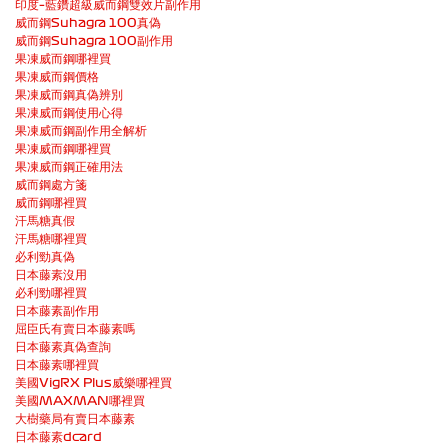
印度–藍鑽超級威而鋼雙效片副作用
威而鋼Suhagra 100真偽
威而鋼Suhagra 100副作用
果凍威而鋼哪裡買
果凍威而鋼價格
果凍威而鋼真偽辨別
果凍威而鋼使用心得
果凍威而鋼副作用全解析
果凍威而鋼哪裡買
果凍威而鋼正確用法
威而鋼處方箋
威而鋼哪裡買
汗馬糖真假
汗馬糖哪裡買
必利勁真偽
日本藤素沒用
必利勁哪裡買
日本藤素副作用
屈臣氏有賣日本藤素嗎
日本藤素真偽查詢
日本藤素哪裡買
美國VigRX Plus威樂哪裡買
美國MAXMAN哪裡買
大樹藥局有賣日本藤素
日本藤素dcard