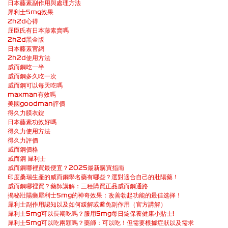
日本藤素副作用與處理方法
犀利士5mg效果
2h2d心得
屈臣氏有日本藤素賣嗎
2h2d黑金版
日本藤素官網
2h2d使用方法
威而鋼吃一半
威而鋼多久吃一次
威而鋼可以每天吃嗎
maxman有效嗎
美國goodman評價
得久力膜衣錠
日本藤素功效好嗎
得久力使用方法
得久力評價
威而鋼價格
威而鋼 犀利士
威而鋼哪裡買最便宜？2025最新購買指南
印度桑瑞生產的威而鋼學名藥有哪些？選對適合自己的壯陽藥！
威而鋼哪裡買？藥師講解：三種購買正品威而鋼通路
揭秘壯陽藥犀利士5mg的神奇效果：改善勃起功能的最佳选择！
犀利士副作用認知以及如何緩解或避免副作用（官方講解）
犀利士5mg可以長期吃嗎？服用5mg每日錠保養健康小貼士!
犀利士5mg可以吃兩顆嗎？藥師：可以吃！但需要根據症狀以及需求