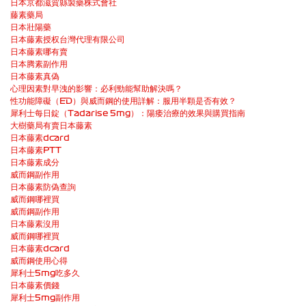
日本京都滋賀縣製藥株式會社
藤素藥局
日本壯陽藥
日本藤素授权台灣代理有限公司
日本藤素哪有賣
日本腾素副作用
日本藤素真偽
心理因素對早洩的影響：必利勁能幫助解決嗎？
性功能障礙（ED）與威而鋼的使用詳解：服用半顆是否有效？
犀利士每日錠（Tadarise 5mg）：陽痿治療的效果與購買指南
大樹藥局有賣日本藤素
日本藤素dcard
日本藤素PTT
日本藤素成分
威而鋼副作用
日本藤素防偽查詢
威而鋼哪裡買
威而鋼副作用
日本藤素沒用
威而鋼哪裡買
日本藤素dcard
威而鋼使用心得
犀利士5mg吃多久
日本藤素價錢
犀利士5mg副作用