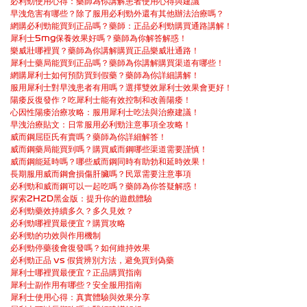
必利勁使用心得：藥師為你講解患者使用心得與建議
早洩危害有哪些？除了服用必利勁外還有其他辦法治療嗎？
網購必利勁能買到正品嗎？藥師：正品必利勁購買通路講解！
犀利士5mg保養效果好嗎？藥師為你解答解惑！
樂威壯哪裡買？藥師為你講解購買正品樂威壯通路！
犀利士藥局能買到正品嗎？藥師為你講解購買渠道有哪些！
網購犀利士如何預防買到假藥？藥師為你詳細講解！
服用犀利士對早洩患者有用嗎？選擇雙效犀利士效果會更好！
陽痿反復發作？吃犀利士能有效控制和改善陽痿！
心因性陽痿治療攻略：服用犀利士吃法與治療建議！
早洩治療貼文：日常服用必利勁注意事項全攻略！
威而鋼屈臣氏有賣嗎？藥師為你詳細解答！
威而鋼藥局能買到嗎？購買威而鋼哪些渠道需要謹慎！
威而鋼能延時嗎？哪些威而鋼同時有助勃和延時效果！
長期服用威而鋼會損傷肝臟嗎？民眾需要注意事項
必利勁和威而鋼可以一起吃嗎？藥師為你答疑解惑！
探索2H2D黑金版：提升你的遊戲體驗
必利勁藥效持續多久？多久見效？
必利勁哪裡買最便宜？購買攻略
必利勁的功效與作用機制
必利勁停藥後會復發嗎？如何維持效果
必利勁正品 vs 假貨辨別方法，避免買到偽藥
犀利士哪裡買最便宜？正品購買指南
犀利士副作用有哪些？安全服用指南
犀利士使用心得：真實體驗與效果分享