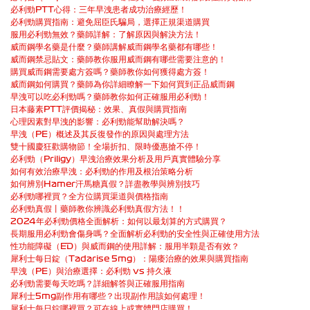
必利勁PTT心得：三年早洩患者成功治療經歷！
必利勁購買指南：避免屈臣氏騙局，選擇正規渠道購買
服用必利勁無效？藥師詳解：了解原因與解決方法！
威而鋼學名藥是什麼？藥師講解威而鋼學名藥都有哪些！
威而鋼禁忌貼文：藥師教你服用威而鋼有哪些需要注意的！
購買威而鋼需要處方簽嗎？藥師教你如何獲得處方簽！
威而鋼如何購買？藥師為你詳細瞭解一下如何買到正品威而鋼
早洩可以吃必利勁嗎？藥師教你如何正確服用必利勁！
日本藤素PTT評價揭秘：效果、真假與購買指南
心理因素對早洩的影響：必利勁能幫助解決嗎？
早洩（PE）概述及其反復發作的原因與處理方法
雙十國慶狂歡購物節！全場折扣、限時優惠搶不停！
必利勁（Priligy）早洩治療效果分析及用戶真實體驗分享
如何有效治療早洩：必利勁的作用及根治策略分析
如何辨別Hamer汗馬糖真假？詳盡教學與辨別技巧
必利勁哪裡買？全方位購買渠道與價格指南
必利勁真假丨藥師教你辨識必利勁真假方法！！
2024年必利勁價格全面解析：如何以最划算的方式購買？
長期服用必利勁會傷身嗎？全面解析必利勁的安全性與正確使用方法
性功能障礙（ED）與威而鋼的使用詳解：服用半顆是否有效？
犀利士每日錠（Tadarise 5mg）：陽痿治療的效果與購買指南
早洩（PE）與治療選擇：必利勁 vs 持久液
必利勁需要每天吃嗎？詳細解答與正確服用指南
犀利士5mg副作用有哪些？出現副作用該如何處理！
犀利士每日錠哪裡買？可在線上或實體門店購買！