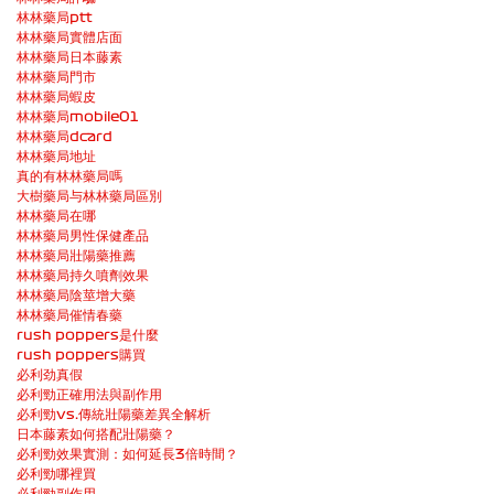
林林藥局ptt
林林藥局實體店面
林林藥局日本藤素
林林藥局門市
林林藥局蝦皮
林林藥局mobile01
林林藥局dcard
林林藥局地址
真的有林林藥局嗎
大樹藥局与林林藥局區別
林林藥局在哪
林林藥局男性保健產品
林林藥局壯陽藥推薦
林林藥局持久噴劑效果
林林藥局陰莖增大藥
林林藥局催情春藥
rush poppers是什麼
rush poppers購買
必利劲真假
必利勁正確用法與副作用
必利勁vs.傳統壯陽藥差異全解析
日本藤素如何搭配壯陽藥？
必利勁效果實測：如何延長3倍時間？
必利勁哪裡買
必利勁副作用