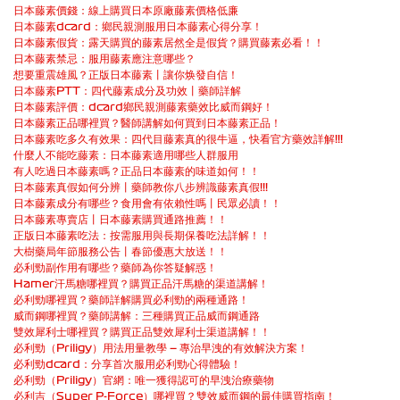
日本藤素價錢：線上購買日本原廠藤素價格低廉
日本藤素dcard：鄉民親測服用日本藤素心得分享！
日本藤素假貨：露天購買的藤素居然全是假貨？購買藤素必看！！
日本藤素禁忌：服用藤素應注意哪些？
想要重震雄風？正版日本藤素丨讓你焕發自信！
日本藤素PTT：四代藤素成分及功效丨藥師詳解
日本藤素評價：dcard鄉民親測藤素藥效比威而鋼好！
日本藤素正品哪裡買？醫師講解如何買到日本藤素正品！
日本藤素吃多久有效果：四代目藤素真的很牛逼，快看官方藥效詳解!!!
什麼人不能吃藤素：日本藤素適用哪些人群服用
有人吃過日本藤素嗎？正品日本藤素的味道如何！！
日本藤素真假如何分辨丨藥師教你八步辨識藤素真假!!!
日本藤素成分有哪些？食用會有依賴性嗎丨民眾必讀！！
日本藤素專賣店丨日本藤素購買通路推薦！！
正版日本藤素吃法：按需服用與長期保養吃法詳解！！
大樹藥局年節服務公告丨春節優惠大放送！！
必利勁副作用有哪些？藥師為你答疑解惑！
Hamer汗馬糖哪裡買？購買正品汗馬糖的渠道講解！
必利勁哪裡買？藥師詳解購買必利勁的兩種通路！
威而鋼哪裡買？藥師講解：三種購買正品威而鋼通路
雙效犀利士哪裡買？購買正品雙效犀利士渠道講解！！
必利勁（Priligy）用法用量教學 — 專治早洩的有效解決方案！
必利勁dcard：分享首次服用必利勁心得體驗！
必利勁（Priligy）官網：唯一獲得認可的早洩治療藥物
必利吉（Super P-Force）哪裡買？雙效威而鋼的最佳購買指南！