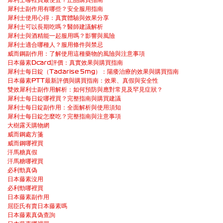
犀利士副作用有哪些？安全服用指南
犀利士使用心得：真實體驗與效果分享
犀利士可以長期吃嗎？醫師建議解析
犀利士與酒精能一起服用嗎？影響與風險
犀利士適合哪種人？服用條件與禁忌
威而鋼副作用：了解使用這種藥物的風險與注意事項
日本藤素Dcard評價：真實效果與購買指南
犀利士每日錠（Tadarise 5mg）：陽痿治療的效果與購買指南
日本藤素PTT最新評價與購買指南：效果、真假與安全性
雙效犀利士副作用解析：如何預防與應對常見及罕見症狀？
犀利士每日錠哪裡買？完整指南與購買建議
犀利士每日錠副作用：全面解析與使用須知
犀利士每日錠怎麼吃？完整指南與注意事項
大樹露天購物網
威而鋼處方箋
威而鋼哪裡買
汗馬糖真假
汗馬糖哪裡買
必利勁真偽
日本藤素沒用
必利勁哪裡買
日本藤素副作用
屈臣氏有賣日本藤素嗎
日本藤素真偽查詢