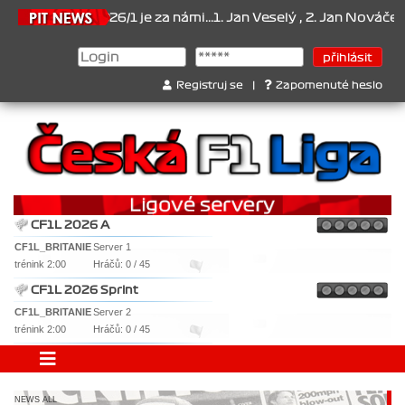
 2026/1 je za námi...1. Jan Veselý , 2. Jan Nováček , 3. Jakub Chme
Registruj se
|
Zapomenuté heslo
CF1L 2026 A
CF1L_BRITANIE
Server 1
trénink 2:00
Hráčů: 0 / 45
CF1L 2026 Sprint
CF1L_BRITANIE
Server 2
trénink 2:00
Hráčů: 0 / 45
NEWS ALL