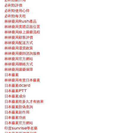
必利勁評價
必利勁使用心得
必利勁每天吃
林林藥局Rush產品
林林藥局實體店面位置
林林藥局線上購藥流程
林林藥局顧客評價
林林藥局配送方式
林林藥局退貨政策
林林藥局藥師諮詢服務
林林藥局官方網站
林林藥局聯絡方式
林林藥局購藥保障
日本藤素
林林藥局有賣日本藤素
日本藤素dcard
日本藤素PTT
日本藤素成分
日本藤素吃多久才有效果
日本藤素防偽查詢
日本藤素副作用
日本藤素功效
日本藤素官方網站
印度sunrise學名藥