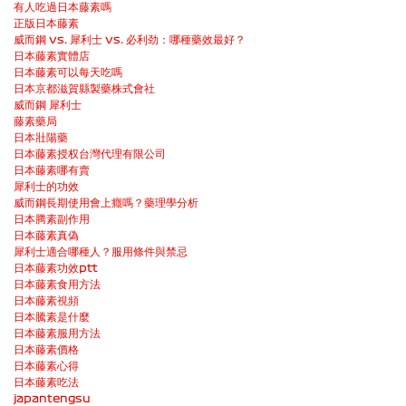
有人吃過日本藤素嗎
正版日本藤素
威而鋼 vs. 犀利士 vs. 必利劲：哪種藥效最好？
日本藤素實體店
日本藤素可以每天吃嗎
日本京都滋賀縣製藥株式會社
威而鋼 犀利士
藤素藥局
日本壯陽藥
日本藤素授权台灣代理有限公司
日本藤素哪有賣
犀利士的功效
威而鋼長期使用會上癮嗎？藥理學分析
日本腾素副作用
日本藤素真偽
犀利士適合哪種人？服用條件與禁忌
日本藤素功效ptt
日本藤素食用方法
日本藤素視頻
日本騰素是什麼
日本藤素服用方法
日本藤素價格
日本藤素心得
日本藤素吃法
japantengsu