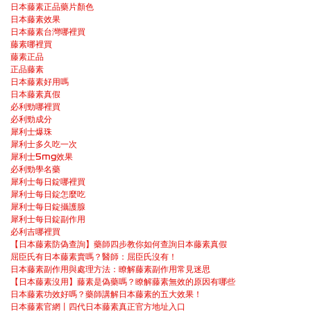
日本藤素正品藥片顏色
日本藤素效果
日本藤素台灣哪裡買
藤素哪裡買
藤素正品
正品藤素
日本藤素好用嗎
日本藤素真假
必利勁哪裡買
必利勁成分
犀利士爆珠
犀利士多久吃一次
犀利士5mg效果
必利勁學名藥
犀利士每日錠哪裡買
犀利士每日錠怎麼吃
犀利士每日錠攝護腺
犀利士每日錠副作用
必利吉哪裡買
【日本藤素防偽查詢】藥師四步教你如何查詢日本藤素真假
屈臣氏有日本藤素賣嗎？醫師：屈臣氏沒有！
日本藤素副作用與處理方法：瞭解藤素副作用常見迷思
【日本藤素沒用】藤素是偽藥嗎？瞭解藤素無效的原因有哪些
日本藤素功效好嗎？藥師講解日本藤素的五大效果！
日本藤素官網丨四代日本藤素真正官方地址入口