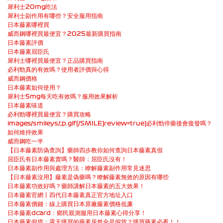
犀利士20mg吃法
犀利士副作用有哪些？安全服用指南
日本藤素哪裡買
威而鋼哪裡買最便宜？2025最新購買指南
日本藤素評價
日本藤素屈臣氏
犀利士哪裡買最便宜？正品購買指南
必利勁真的有效嗎？使用者評價與心得
威而鋼價格
日本藤素如何使用？
犀利士5mg每天吃有效嗎？服用效果解析
日本藤素味道
必利勁哪裡買最便宜？購買攻略
images/smileys/;p.gif[/SMILE]review=true]必利勁停藥後會復發嗎？
如何維持效果
威而鋼吃一半
【日本藤素防偽查詢】藥師四步教你如何查詢日本藤素真假
屈臣氏有日本藤素賣嗎？醫師：屈臣氏沒有！
日本藤素副作用與處理方法：瞭解藤素副作用常見迷思
【日本藤素沒用】藤素是偽藥嗎？瞭解藤素無效的原因有哪些
日本藤素功效好嗎？藥師講解日本藤素的五大效果！
日本藤素官網丨四代日本藤素真正官方地址入口
日本藤素價錢：線上購買日本原廠藤素價格低廉
日本藤素dcard：鄉民親測服用日本藤素心得分享！
日本藤素假貨：露天購買的藤素居然全是假貨？購買藤素必看！！