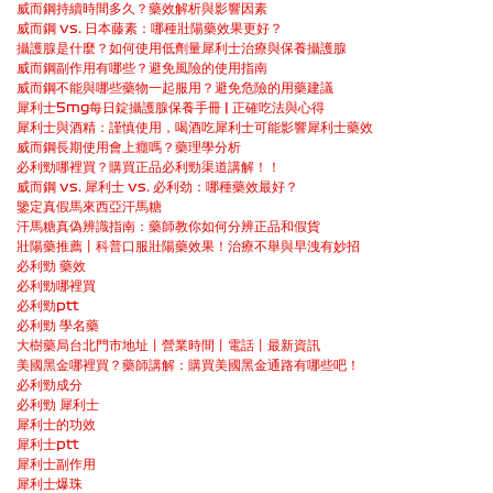
威而鋼持續時間多久？藥效解析與影響因素
威而鋼 vs. 日本藤素：哪種壯陽藥效果更好？
攝護腺是什麼？如何使用低劑量犀利士治療與保養攝護腺
威而鋼副作用有哪些？避免風險的使用指南
威而鋼不能與哪些藥物一起服用？避免危險的用藥建議
犀利士5mg每日錠攝護腺保養手冊 | 正確吃法與心得
犀利士與酒精：謹慎使用，喝酒吃犀利士可能影響犀利士藥效
威而鋼長期使用會上癮嗎？藥理學分析
必利勁哪裡買？購買正品必利勁渠道講解！！
威而鋼 vs. 犀利士 vs. 必利劲：哪種藥效最好？
鑒定真假馬來西亞汗馬糖
汗馬糖真偽辨識指南：藥師教你如何分辨正品和假貨
壯陽藥推薦丨科普口服壯陽藥效果！治療不舉與早洩有妙招
必利勁 藥效
必利勁哪裡買
必利勁ptt
必利勁 學名藥
大樹藥局台北門市地址丨營業時間丨電話丨最新資訊
美國黑金哪裡買？藥師講解：購買美國黑金通路有哪些吧！
必利勁成分
必利勁 犀利士
犀利士的功效
犀利士ptt
犀利士副作用
犀利士爆珠