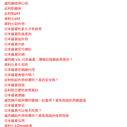
威而鋼使用心得
必利勁藥效
必利勁ptt
犀利士ptt
犀利士副作用
日本藤素吃多久才有效果
日本藤素防偽查詢
日本藤素副作用
日本藤素功效
日本藤素官方網站
日本藤素官網
威而鋼 vs. 日本藤素：哪種壯陽藥效果更好？
犀利士多久前吃
日本藤素官網總代理
日本藤素會變大嗎？
必利勁副作用有哪些？真的安全嗎？
日本藤素假貨
必利勁怎麼吃效果最好
日本藤素價錢
威而鋼不能與哪些藥物一起服用？避免危險的用藥建議
日本藤素禁忌
日本藤素可以每天吃嗎？
威而鋼副作用有哪些？避免風險的使用指南
日本藤素沒用
犀利士10mg效果