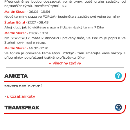
Přednostně se budou obsazovat volné týmy, poté druhé sedačky od
nejslabších týmů. Rozdělení týmů 16.7.
Martin Slezar -
06.08 - 19:54
Nové termíny srazu ve FORUM - koukněte a zapište své volné termíny.
Štefan Günzl -
27.07 - 08:45
Ahoj kluci, jak to vidíte se srazem ? Už je nějaký termín? Díky
Martin Slezar -
19.07 - 19:31
Na SERVERU 2 máte k dispozici upravený mód, ve Forum je popis a ve
Stahuj nový mód a setup.
Martin Slezar -
14.07 - 17:41
Ve forum je otevřené téma Módu 2026/2 - tam směřujte vaše názory a
připomínky, po přečtení krátkého příspěvku. Díky
Všechny zprávy
ANKETA
anketa není aktivní
•
ukázat ankety
TEAMSPEAK