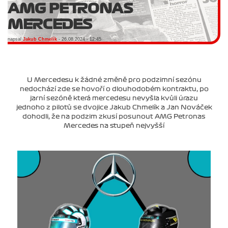
AMG PETRONAS
MERCEDES
napsal
Jakub Chmelík
- 26.08.2024 - 12:45
U Mercedesu k žádné změně pro podzimní sezónu
nedochází zde se hovoří o dlouhodobém kontraktu, po
jarní sezóně která mercedesu nevyšla kvůli úrazu
jednoho z pilotů se dvojice Jakub Chmelík a Jan Nováček
dohodli, že na podzim zkusí posunout AMG Petronas
Mercedes na stupeň nejvyšší