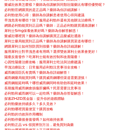
樂威壯效果怎麼樣？藥師為你講解與同類壯陽藥比有哪些優勢呢？
必利勁官網購買的是正品嗎？藥師為你詳細講解！
必利勁使用心得：藥師為你講解患者使用心得與建議
早洩危害有哪些？除了服用必利勁外還有其他辦法治療嗎？
網購必利勁能買到正品嗎？藥師：正品必利勁購買通路講解！
犀利士5mg保養效果好嗎？藥師為你解答解惑！
樂威壯哪裡買？藥師為你講解購買正品樂威壯通路！
犀利士藥局能買到正品嗎？藥師為你講解購買渠道有哪些！
網購犀利士如何預防買到假藥？藥師為你詳細講解！
服用犀利士對早洩患者有用嗎？選擇雙效犀利士效果會更好！
陽痿反復發作？吃犀利士能有效控制和改善陽痿！
心因性陽痿治療攻略：服用犀利士吃法與治療建議！
早洩治療貼文：日常服用必利勁注意事項全攻略！
威而鋼屈臣氏有賣嗎？藥師為你詳細解答！
威而鋼藥局能買到嗎？購買威而鋼哪些渠道需要謹慎！
威而鋼能延時嗎？哪些威而鋼同時有助勃和延時效果！
長期服用威而鋼會損傷肝臟嗎？民眾需要注意事項
必利勁和威而鋼可以一起吃嗎？藥師為你答疑解惑！
探索2H2D黑金版：提升你的遊戲體驗
必利勁藥效持續多久？多久見效？
必利勁哪裡買最便宜？購買攻略
必利勁的功效與作用機制
必利勁停藥後會復發嗎？如何維持效果
必利勁正品 vs 假貨辨別方法，避免買到偽藥
犀利士哪裡買最便宜？正品購買指南