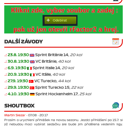
DALŠÍ ZÁVODY
.:
23.8. 19:30
Sprint Británie 14
, 20 kol
.:
30.8. 19:30
VC Británie
, 40 kol
.:
6.9. 19:30
Sprint Italie 14
, 20 kol
.:
20.9. 19:30
VC Itálie
, 40 kol
.:
27.9. 19:30
VC Turecko
, 44 kol
.:
29.9. 19:30
Sprint Turecko 15
, 22 kol
.:
4.10. 19:30
Sprint Hockenheim 17
, 25 kol
SHOUTBOX
Martin Slezar -
07.08 - 20:17
Prosím o urychlení přihlášek na novou sezonu. Jezdci přihlášení po 15.7. si
již nebudou moci vybírat sedačku ale bude jim přidělena vedením ligy.