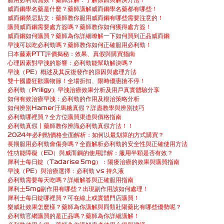
威而鋼學名藥是什麼？藥師講解威而鋼學名藥都有哪些！
威而鋼禁忌貼文：藥師教你服用威而鋼有哪些需要注意的！
購買威而鋼需要處方簽嗎？藥師教你如何獲得處方簽！
威而鋼如何購買？藥師為你詳細瞭解一下如何買到正品威而鋼
早洩可以吃必利勁嗎？藥師教你如何正確服用必利勁！
日本藤素PTT評價揭秘：效果、真假與購買指南
心理因素對早洩的影響：必利勁能幫助解決嗎？
早洩（PE）概述及其反復發作的原因與處理方法
雙十國慶狂歡購物節！全場折扣、限時優惠搶不停！
必利勁（Priligy）早洩治療效果分析及用戶真實體驗分享
如何有效治療早洩：必利勁的作用及根治策略分析
如何辨別Hamer汗馬糖真假？詳盡教學與辨別技巧
必利勁哪裡買？全方位購買渠道與價格指南
必利勁真假丨藥師教你辨識必利勁真假方法！！
2024年必利勁價格全面解析：如何以最划算的方式購買？
長期服用必利勁會傷身嗎？全面解析必利勁的安全性與正確使用方法
性功能障礙（ED）與威而鋼的使用詳解：服用半顆是否有效？
犀利士每日錠（Tadarise 5mg）：陽痿治療的效果與購買指南
早洩（PE）與治療選擇：必利勁 vs 持久液
必利勁需要每天吃嗎？詳細解答與正確服用指南
犀利士5mg副作用有哪些？出現副作用該如何處理！
犀利士每日錠哪裡買？可在線上或實體門店購買！
樂威壯效果怎麼樣？藥師為你講解與同類壯陽藥比有哪些優勢呢？
必利勁官網購買的是正品嗎？藥師為你詳細講解！