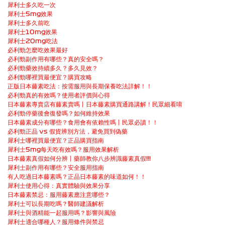
犀利士多久吃一次
犀利士5mg效果
犀利士多久前吃
犀利士10mg效果
犀利士20mg吃法
必利勁怎麼吃效果最好
必利勁副作用有哪些？真的安全嗎？
必利勁藥效持續多久？多久見效？
必利勁哪裡買最便宜？購買攻略
正版日本藤素吃法：按需服用與長期保養吃法詳解！！
必利勁真的有效嗎？使用者評價與心得
日本藤素專賣店有藤素賣嗎丨日本藤素購買通路講解！民眾細看唷
必利勁停藥後會復發嗎？如何維持效果
日本藤素成分有哪些？食用會有依賴性嗎丨民眾必讀！！
必利勁正品 vs 假貨辨別方法，避免買到偽藥
犀利士哪裡買最便宜？正品購買指南
犀利士5mg每天吃有效嗎？服用效果解析
日本藤素真假如何分辨丨藥師教你八步辨識藤素真假!!!
犀利士副作用有哪些？安全服用指南
有人吃過日本藤素嗎？正品日本藤素的味道如何！！
犀利士使用心得：真實體驗與效果分享
日本藤素禁忌：服用藤素應注意哪些？
犀利士可以長期吃嗎？醫師建議解析
犀利士與酒精能一起服用嗎？影響與風險
犀利士適合哪種人？服用條件與禁忌