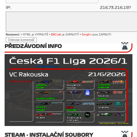
IP:
216.73.216.197
Nastavení:
• HTML je VYPNUTÉ •
BBCode
je ZAPNUTÝ •
Smajlíci
jsou ZAPNUTI
PŘEDZÁVODNÍ INFO
STEAM - INSTALAČNÍ SOUBORY