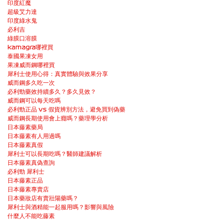
印度紅魔
超級艾力達
印度綠水鬼
必利吉
綠膜口溶膜
kamagra哪裡買
泰國果凍女用
果凍威而鋼哪裡買
犀利士使用心得：真實體驗與效果分享
威而鋼多久吃一次
必利勁藥效持續多久？多久見效？
威而鋼可以每天吃嗎
必利勁正品 vs 假貨辨別方法，避免買到偽藥
威而鋼長期使用會上癮嗎？藥理學分析
日本藤素藥局
日本藤素有人用過嗎
日本藤素真假
犀利士可以長期吃嗎？醫師建議解析
日本藤素真偽查詢
必利勁 犀利士
日本藤素正品
日本藤素專賣店
日本藥妝店有賣壯陽藥嗎？
犀利士與酒精能一起服用嗎？影響與風險
什麼人不能吃藤素