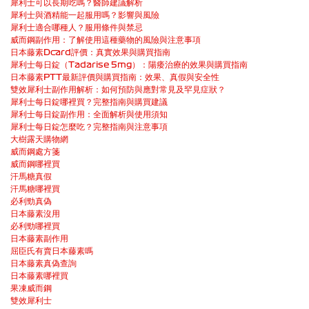
犀利士可以長期吃嗎？醫師建議解析
犀利士與酒精能一起服用嗎？影響與風險
犀利士適合哪種人？服用條件與禁忌
威而鋼副作用：了解使用這種藥物的風險與注意事項
日本藤素Dcard評價：真實效果與購買指南
犀利士每日錠（Tadarise 5mg）：陽痿治療的效果與購買指南
日本藤素PTT最新評價與購買指南：效果、真假與安全性
雙效犀利士副作用解析：如何預防與應對常見及罕見症狀？
犀利士每日錠哪裡買？完整指南與購買建議
犀利士每日錠副作用：全面解析與使用須知
犀利士每日錠怎麼吃？完整指南與注意事項
大樹露天購物網
威而鋼處方箋
威而鋼哪裡買
汗馬糖真假
汗馬糖哪裡買
必利勁真偽
日本藤素沒用
必利勁哪裡買
日本藤素副作用
屈臣氏有賣日本藤素嗎
日本藤素真偽查詢
日本藤素哪裡買
果凍威而鋼
雙效犀利士