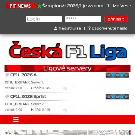
1.6.2026
Šampionát 2026/1 je za námi...1. Jan Veselý , 2. Jan No
Registruj se
|
Zapomenuté heslo
CF1L 2026 A
CF1L_BRITANIE
Server 1
trénink 2:00
Hráčů: 0 / 45
CF1L 2026 Sprint
CF1L_BRITANIE
Server 2
trénink 2:00
Hráčů: 0 / 45
NEWS ALL