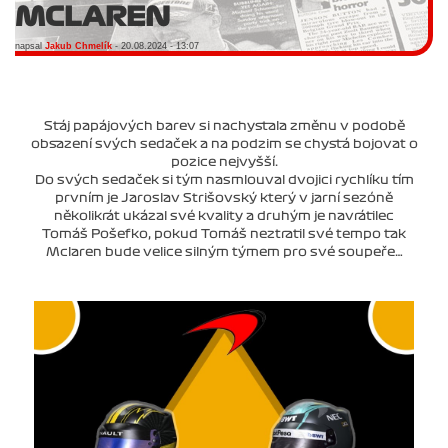
MCLAREN
napsal
Jakub Chmelík
- 20.08.2024 - 13:07
Stáj papájových barev si nachystala změnu v podobě
obsazení svých sedaček a na podzim se chystá bojovat o
pozice nejvyšší.
Do svých sedaček si tým nasmlouval dvojici rychlíku tím
prvním je Jaroslav Strišovský který v jarní sezóně
několikrát ukázal své kvality a druhým je navrátilec
Tomáš Pošefko, pokud Tomáš neztratil své tempo tak
Mclaren bude velice silným týmem pro své soupeře…