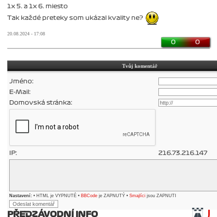
1x 5. a 1x 6. miesto
Tak každé preteky som ukázal kvality ne?
20.08.2024 - 17:08
0
0
Tvůj komentář
Jméno:
E-Mail:
Domovská stránka:
IP:
216.73.216.147
Nastavení:
• HTML je VYPNUTÉ •
BBCode
je ZAPNUTÝ •
Smajlíci
jsou ZAPNUTI
PŘEDZÁVODNÍ INFO