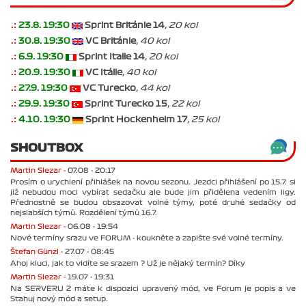
.:
23.8. 19:30
Sprint Británie 14
, 20 kol
.:
30.8. 19:30
VC Británie
, 40 kol
.:
6.9. 19:30
Sprint Italie 14
, 20 kol
.:
20.9. 19:30
VC Itálie
, 40 kol
.:
27.9. 19:30
VC Turecko
, 44 kol
.:
29.9. 19:30
Sprint Turecko 15
, 22 kol
.:
4.10. 19:30
Sprint Hockenheim 17
, 25 kol
SHOUTBOX
Martin Slezar -
07.08 - 20:17
Prosím o urychlení přihlášek na novou sezonu. Jezdci přihlášení po 15.7. si
již nebudou moci vybírat sedačku ale bude jim přidělena vedením ligy.
Přednostně se budou obsazovat volné týmy, poté druhé sedačky od
nejslabších týmů. Rozdělení týmů 16.7.
Martin Slezar -
06.08 - 19:54
Nové termíny srazu ve FORUM - koukněte a zapište své volné termíny.
Štefan Günzl -
27.07 - 08:45
Ahoj kluci, jak to vidíte se srazem ? Už je nějaký termín? Díky
Martin Slezar -
19.07 - 19:31
Na SERVERU 2 máte k dispozici upravený mód, ve Forum je popis a ve
Stahuj nový mód a setup.