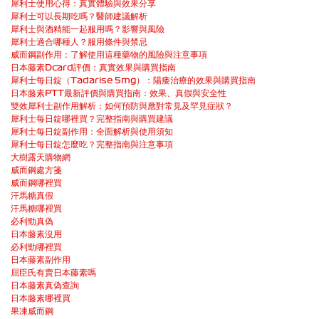
犀利士使用心得：真實體驗與效果分享
犀利士可以長期吃嗎？醫師建議解析
犀利士與酒精能一起服用嗎？影響與風險
犀利士適合哪種人？服用條件與禁忌
威而鋼副作用：了解使用這種藥物的風險與注意事項
日本藤素Dcard評價：真實效果與購買指南
犀利士每日錠（Tadarise 5mg）：陽痿治療的效果與購買指南
日本藤素PTT最新評價與購買指南：效果、真假與安全性
雙效犀利士副作用解析：如何預防與應對常見及罕見症狀？
犀利士每日錠哪裡買？完整指南與購買建議
犀利士每日錠副作用：全面解析與使用須知
犀利士每日錠怎麼吃？完整指南與注意事項
大樹露天購物網
威而鋼處方箋
威而鋼哪裡買
汗馬糖真假
汗馬糖哪裡買
必利勁真偽
日本藤素沒用
必利勁哪裡買
日本藤素副作用
屈臣氏有賣日本藤素嗎
日本藤素真偽查詢
日本藤素哪裡買
果凍威而鋼