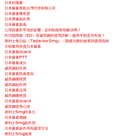
日本壯陽藥
日本藤素授权台灣代理有限公司
日本藤素哪有賣
日本腾素副作用
日本藤素真偽
心理因素對早洩的影響：必利勁能幫助解決嗎？
性功能障礙（ED）與威而鋼的使用詳解：服用半顆是否有效？
犀利士每日錠（Tadarise 5mg）：陽痿治療的效果與購買指南
大樹藥局有賣日本藤素
日本藤素dcard
日本藤素PTT
日本藤素成分
威而鋼副作用
日本藤素防偽查詢
威而鋼哪裡買
威而鋼副作用
日本藤素沒用
威而鋼哪裡買
日本藤素dcard
威而鋼使用心得
犀利士5mg吃多久
日本藤素價錢
犀利士5mg副作用
日本藤素副作用與處理方法
犀利士5mg效果