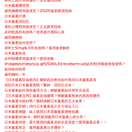
犀利士副作用有哪些？安全服用指南
日本藤素哪裡買
威而鋼哪裡買最便宜？2025最新購買指南
日本藤素評價
日本藤素屈臣氏
犀利士哪裡買最便宜？正品購買指南
必利勁真的有效嗎？使用者評價與心得
威而鋼價格
日本藤素如何使用？
犀利士5mg每天吃有效嗎？服用效果解析
日本藤素味道
必利勁哪裡買最便宜？購買攻略
images/smileys/;p.gif[/SMILE]review=true]必利勁停藥後會復發嗎？
如何維持效果
威而鋼吃一半
【日本藤素防偽查詢】藥師四步教你如何查詢日本藤素真假
屈臣氏有日本藤素賣嗎？醫師：屈臣氏沒有！
日本藤素副作用與處理方法：瞭解藤素副作用常見迷思
【日本藤素沒用】藤素是偽藥嗎？瞭解藤素無效的原因有哪些
日本藤素功效好嗎？藥師講解日本藤素的五大效果！
日本藤素官網丨四代日本藤素真正官方地址入口
日本藤素價錢：線上購買日本原廠藤素價格低廉
日本藤素dcard：鄉民親測服用日本藤素心得分享！
日本藤素假貨：露天購買的藤素居然全是假貨？購買藤素必看！！
日本藤素禁忌：服用藤素應注意哪些？