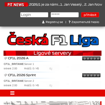
nát 2026/1 je za námi...1. Jan Veselý , 2. Jan Nováček , 3. Jakub C
Registruj se
|
Zapomenuté heslo
CF1L 2026 A
CF1L_BRITANIE
Server 1
trénink 2:00
Hráčů: 0 / 45
CF1L 2026 Sprint
CF1L_BRITANIE
Server 2
trénink 2:00
Hráčů: 0 / 45
NEWS ALL