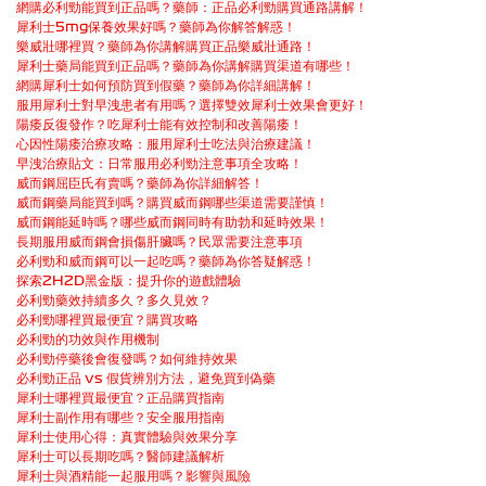
網購必利勁能買到正品嗎？藥師：正品必利勁購買通路講解！
犀利士5mg保養效果好嗎？藥師為你解答解惑！
樂威壯哪裡買？藥師為你講解購買正品樂威壯通路！
犀利士藥局能買到正品嗎？藥師為你講解購買渠道有哪些！
網購犀利士如何預防買到假藥？藥師為你詳細講解！
服用犀利士對早洩患者有用嗎？選擇雙效犀利士效果會更好！
陽痿反復發作？吃犀利士能有效控制和改善陽痿！
心因性陽痿治療攻略：服用犀利士吃法與治療建議！
早洩治療貼文：日常服用必利勁注意事項全攻略！
威而鋼屈臣氏有賣嗎？藥師為你詳細解答！
威而鋼藥局能買到嗎？購買威而鋼哪些渠道需要謹慎！
威而鋼能延時嗎？哪些威而鋼同時有助勃和延時效果！
長期服用威而鋼會損傷肝臟嗎？民眾需要注意事項
必利勁和威而鋼可以一起吃嗎？藥師為你答疑解惑！
探索2H2D黑金版：提升你的遊戲體驗
必利勁藥效持續多久？多久見效？
必利勁哪裡買最便宜？購買攻略
必利勁的功效與作用機制
必利勁停藥後會復發嗎？如何維持效果
必利勁正品 vs 假貨辨別方法，避免買到偽藥
犀利士哪裡買最便宜？正品購買指南
犀利士副作用有哪些？安全服用指南
犀利士使用心得：真實體驗與效果分享
犀利士可以長期吃嗎？醫師建議解析
犀利士與酒精能一起服用嗎？影響與風險