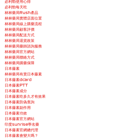
必利勁使用心得
必利勁每天吃
林林藥局Rush產品
林林藥局實體店面位置
林林藥局線上購藥流程
林林藥局顧客評價
林林藥局配送方式
林林藥局退貨政策
林林藥局藥師諮詢服務
林林藥局官方網站
林林藥局聯絡方式
林林藥局購藥保障
日本藤素
林林藥局有賣日本藤素
日本藤素dcard
日本藤素PTT
日本藤素成分
日本藤素吃多久才有效果
日本藤素防偽查詢
日本藤素副作用
日本藤素功效
日本藤素官方網站
印度sunrise學名藥
日本藤素官網總代理
日本藤素會變大嗎？