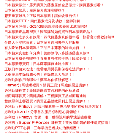
日本藤素假貨：露天購買的藤素居然全是假貨？購買藤素必看！！
日本藤素禁忌：服用藤素應注意哪些？
想要重震雄風？正版日本藤素丨讓你焕發自信！
日本藤素PTT：四代藤素成分及功效丨藥師詳解
日本藤素評價：dcard鄉民親測藤素藥效比威而鋼好！
日本藤素正品哪裡買？醫師講解如何買到日本藤素正品！
日本藤素吃多久有效果：四代目藤素真的很牛逼，快看官方藥效詳解!!!
什麼人不能吃藤素：日本藤素適用哪些人群服用
有人吃過日本藤素嗎？正品日本藤素的味道如何！！
日本藤素真假如何分辨丨藥師教你八步辨識藤素真假!!!
日本藤素成分有哪些？食用會有依賴性嗎丨民眾必讀！！
日本藤素專賣店丨日本藤素購買通路推薦！！
正版日本藤素吃法：按需服用與長期保養吃法詳解！！
大樹藥局年節服務公告丨春節優惠大放送！！
必利勁副作用有哪些？藥師為你答疑解惑！
Hamer汗馬糖哪裡買？購買正品汗馬糖的渠道講解！
必利勁哪裡買？藥師詳解購買必利勁的兩種通路！
威而鋼哪裡買？藥師講解：三種購買正品威而鋼通路
雙效犀利士哪裡買？購買正品雙效犀利士渠道講解！！
必利勁（Priligy）用法用量教學 — 專治早洩的有效解決方案！
必利勁dcard：分享首次服用必利勁心得體驗！
必利勁（Priligy）官網：唯一獲得認可的早洩治療藥物
必利吉（Super P-Force）哪裡買？雙效威而鋼的最佳購買指南！
必利勁PTT心得：三年早洩患者成功治療經歷！