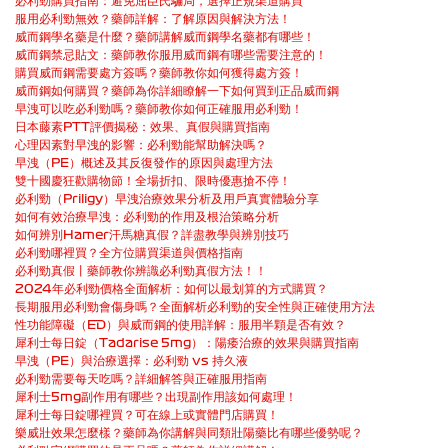
必利勁購買指南：避免屈臣氏騙局，選擇正規渠道購買
服用必利勁無效？藥師詳解：了解原因與解決方法！
威而鋼學名藥是什麼？藥師講解威而鋼學名藥都有哪些！
威而鋼禁忌貼文：藥師教你服用威而鋼有哪些需要注意的！
購買威而鋼需要處方簽嗎？藥師教你如何獲得處方簽！
威而鋼如何購買？藥師為你詳細瞭解一下如何買到正品威而鋼
早洩可以吃必利勁嗎？藥師教你如何正確服用必利勁！
日本藤素PTT評價揭秘：效果、真假與購買指南
心理因素對早洩的影響：必利勁能幫助解決嗎？
早洩（PE）概述及其反復發作的原因與處理方法
雙十國慶狂歡購物節！全場折扣、限時優惠搶不停！
必利勁（Priligy）早洩治療效果分析及用戶真實體驗分享
如何有效治療早洩：必利勁的作用及根治策略分析
如何辨別Hamer汗馬糖真假？詳盡教學與辨別技巧
必利勁哪裡買？全方位購買渠道與價格指南
必利勁真假丨藥師教你辨識必利勁真假方法！！
2024年必利勁價格全面解析：如何以最划算的方式購買？
長期服用必利勁會傷身嗎？全面解析必利勁的安全性與正確使用方法
性功能障礙（ED）與威而鋼的使用詳解：服用半顆是否有效？
犀利士每日錠（Tadarise 5mg）：陽痿治療的效果與購買指南
早洩（PE）與治療選擇：必利勁 vs 持久液
必利勁需要每天吃嗎？詳細解答與正確服用指南
犀利士5mg副作用有哪些？出現副作用該如何處理！
犀利士每日錠哪裡買？可在線上或實體門店購買！
樂威壯效果怎麼樣？藥師為你講解與同類壯陽藥比有哪些優勢呢？