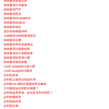
林林藥局實體店面
林林藥局日本藤素
林林藥局門市
林林藥局蝦皮
林林藥局mobile01
林林藥局dcard
林林藥局地址
真的有林林藥局嗎
大樹藥局与林林藥局區別
林林藥局在哪
林林藥局男性保健產品
林林藥局壯陽藥推薦
林林藥局持久噴劑效果
林林藥局陰莖增大藥
林林藥局催情春藥
rush poppers是什麼
rush poppers購買
必利劲真假
必利勁正確用法與副作用
必利勁vs.傳統壯陽藥差異全解析
日本藤素如何搭配壯陽藥？
必利勁效果實測：如何延長3倍時間？
必利勁哪裡買
必利勁副作用
必利勁評價