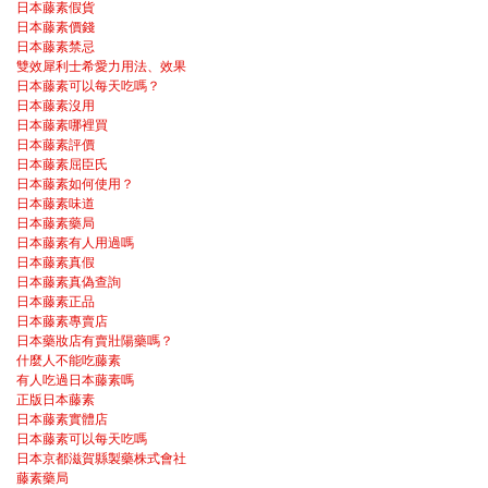
日本藤素假貨
日本藤素價錢
日本藤素禁忌
雙效犀利士希愛力用法、效果
日本藤素可以每天吃嗎？
日本藤素沒用
日本藤素哪裡買
日本藤素評價
日本藤素屈臣氏
日本藤素如何使用？
日本藤素味道
日本藤素藥局
日本藤素有人用過嗎
日本藤素真假
日本藤素真偽查詢
日本藤素正品
日本藤素專賣店
日本藥妝店有賣壯陽藥嗎？
什麼人不能吃藤素
有人吃過日本藤素嗎
正版日本藤素
日本藤素實體店
日本藤素可以每天吃嗎
日本京都滋賀縣製藥株式會社
藤素藥局