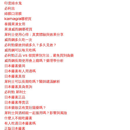
印度綠水鬼
必利吉
綠膜口溶膜
kamagra哪裡買
泰國果凍女用
果凍威而鋼哪裡買
犀利士使用心得：真實體驗與效果分享
威而鋼多久吃一次
必利勁藥效持續多久？多久見效？
威而鋼可以每天吃嗎
必利勁正品 vs 假貨辨別方法，避免買到偽藥
威而鋼長期使用會上癮嗎？藥理學分析
日本藤素藥局
日本藤素有人用過嗎
日本藤素真假
犀利士可以長期吃嗎？醫師建議解析
日本藤素真偽查詢
必利勁 犀利士
日本藤素正品
日本藤素專賣店
日本藥妝店有賣壯陽藥嗎？
犀利士與酒精能一起服用嗎？影響與風險
什麼人不能吃藤素
有人吃過日本藤素嗎
正版日本藤素