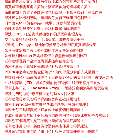
威而鋼禁忌貼文：藥師教你服用威而鋼有哪些需要注意的！
購買威而鋼需要處方簽嗎？藥師教你如何獲得處方簽！
威而鋼如何購買？藥師為你詳細瞭解一下如何買到正品威而鋼
早洩可以吃必利勁嗎？藥師教你如何正確服用必利勁！
日本藤素PTT評價揭秘：效果、真假與購買指南
心理因素對早洩的影響：必利勁能幫助解決嗎？
早洩（PE）概述及其反復發作的原因與處理方法
雙十國慶狂歡購物節！全場折扣、限時優惠搶不停！
必利勁（Priligy）早洩治療效果分析及用戶真實體驗分享
如何有效治療早洩：必利勁的作用及根治策略分析
如何辨別Hamer汗馬糖真假？詳盡教學與辨別技巧
必利勁哪裡買？全方位購買渠道與價格指南
必利勁真假丨藥師教你辨識必利勁真假方法！！
2024年必利勁價格全面解析：如何以最划算的方式購買？
長期服用必利勁會傷身嗎？全面解析必利勁的安全性與正確使用方法
性功能障礙（ED）與威而鋼的使用詳解：服用半顆是否有效？
犀利士每日錠（Tadarise 5mg）：陽痿治療的效果與購買指南
早洩（PE）與治療選擇：必利勁 vs 持久液
必利勁需要每天吃嗎？詳細解答與正確服用指南
犀利士5mg副作用有哪些？出現副作用該如何處理！
犀利士每日錠哪裡買？可在線上或實體門店購買！
樂威壯效果怎麼樣？藥師為你講解與同類壯陽藥比有哪些優勢呢？
必利勁官網購買的是正品嗎？藥師為你詳細講解！
必利勁使用心得：藥師為你講解患者使用心得與建議
早洩危害有哪些？除了服用必利勁外還有其他辦法治療嗎？