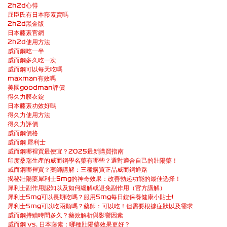
2h2d心得
屈臣氏有日本藤素賣嗎
2h2d黑金版
日本藤素官網
2h2d使用方法
威而鋼吃一半
威而鋼多久吃一次
威而鋼可以每天吃嗎
maxman有效嗎
美國goodman評價
得久力膜衣錠
日本藤素功效好嗎
得久力使用方法
得久力評價
威而鋼價格
威而鋼 犀利士
威而鋼哪裡買最便宜？2025最新購買指南
印度桑瑞生產的威而鋼學名藥有哪些？選對適合自己的壯陽藥！
威而鋼哪裡買？藥師講解：三種購買正品威而鋼通路
揭秘壯陽藥犀利士5mg的神奇效果：改善勃起功能的最佳选择！
犀利士副作用認知以及如何緩解或避免副作用（官方講解）
犀利士5mg可以長期吃嗎？服用5mg每日錠保養健康小貼士!
犀利士5mg可以吃兩顆嗎？藥師：可以吃！但需要根據症狀以及需求
威而鋼持續時間多久？藥效解析與影響因素
威而鋼 vs. 日本藤素：哪種壯陽藥效果更好？