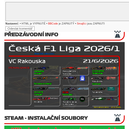
Nastavení:
• HTML je VYPNUTÉ •
BBCode
je ZAPNUTÝ •
Smajlíci
jsou ZAPNUTI
PŘEDZÁVODNÍ INFO
STEAM - INSTALAČNÍ SOUBORY