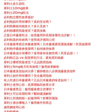
犀利士多久前吃
犀利士10mg效果
犀利士20mg吃法
必利勁怎麼吃效果最好
必利勁副作用有哪些？真的安全嗎？
必利勁藥效持續多久？多久見效？
必利勁哪裡買最便宜？購買攻略
正版日本藤素吃法：按需服用與長期保養吃法詳解！！
必利勁真的有效嗎？使用者評價與心得
日本藤素專賣店有藤素賣嗎丨日本藤素購買通路講解！民眾細看唷
必利勁停藥後會復發嗎？如何維持效果
日本藤素成分有哪些？食用會有依賴性嗎丨民眾必讀！！
必利勁正品 vs 假貨辨別方法，避免買到偽藥
犀利士哪裡買最便宜？正品購買指南
犀利士5mg每天吃有效嗎？服用效果解析
日本藤素真假如何分辨丨藥師教你八步辨識藤素真假!!!
犀利士副作用有哪些？安全服用指南
有人吃過日本藤素嗎？正品日本藤素的味道如何！！
犀利士使用心得：真實體驗與效果分享
日本藤素禁忌：服用藤素應注意哪些？
犀利士可以長期吃嗎？醫師建議解析
犀利士與酒精能一起服用嗎？影響與風險
犀利士適合哪種人？服用條件與禁忌
威而鋼使用心得
必利勁藥效