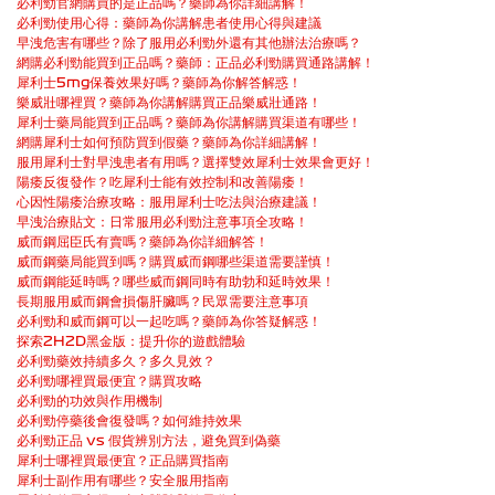
必利勁官網購買的是正品嗎？藥師為你詳細講解！
必利勁使用心得：藥師為你講解患者使用心得與建議
早洩危害有哪些？除了服用必利勁外還有其他辦法治療嗎？
網購必利勁能買到正品嗎？藥師：正品必利勁購買通路講解！
犀利士5mg保養效果好嗎？藥師為你解答解惑！
樂威壯哪裡買？藥師為你講解購買正品樂威壯通路！
犀利士藥局能買到正品嗎？藥師為你講解購買渠道有哪些！
網購犀利士如何預防買到假藥？藥師為你詳細講解！
服用犀利士對早洩患者有用嗎？選擇雙效犀利士效果會更好！
陽痿反復發作？吃犀利士能有效控制和改善陽痿！
心因性陽痿治療攻略：服用犀利士吃法與治療建議！
早洩治療貼文：日常服用必利勁注意事項全攻略！
威而鋼屈臣氏有賣嗎？藥師為你詳細解答！
威而鋼藥局能買到嗎？購買威而鋼哪些渠道需要謹慎！
威而鋼能延時嗎？哪些威而鋼同時有助勃和延時效果！
長期服用威而鋼會損傷肝臟嗎？民眾需要注意事項
必利勁和威而鋼可以一起吃嗎？藥師為你答疑解惑！
探索2H2D黑金版：提升你的遊戲體驗
必利勁藥效持續多久？多久見效？
必利勁哪裡買最便宜？購買攻略
必利勁的功效與作用機制
必利勁停藥後會復發嗎？如何維持效果
必利勁正品 vs 假貨辨別方法，避免買到偽藥
犀利士哪裡買最便宜？正品購買指南
犀利士副作用有哪些？安全服用指南