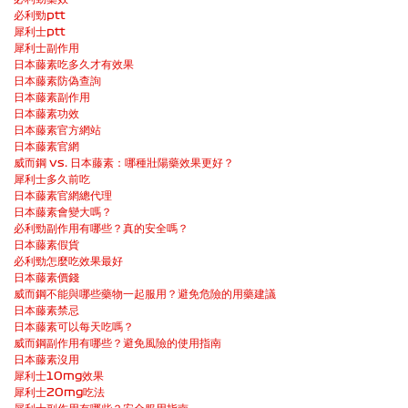
必利勁ptt
犀利士ptt
犀利士副作用
日本藤素吃多久才有效果
日本藤素防偽查詢
日本藤素副作用
日本藤素功效
日本藤素官方網站
日本藤素官網
威而鋼 vs. 日本藤素：哪種壯陽藥效果更好？
犀利士多久前吃
日本藤素官網總代理
日本藤素會變大嗎？
必利勁副作用有哪些？真的安全嗎？
日本藤素假貨
必利勁怎麼吃效果最好
日本藤素價錢
威而鋼不能與哪些藥物一起服用？避免危險的用藥建議
日本藤素禁忌
日本藤素可以每天吃嗎？
威而鋼副作用有哪些？避免風險的使用指南
日本藤素沒用
犀利士10mg效果
犀利士20mg吃法