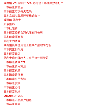
威而鋼 vs. 犀利士 vs. 必利劲：哪種藥效最好？
日本藤素實體店
日本藤素可以每天吃嗎
日本京都滋賀縣製藥株式會社
威而鋼 犀利士
藤素藥局
日本壯陽藥
日本藤素授权台灣代理有限公司
日本藤素哪有賣
犀利士的功效
威而鋼長期使用會上癮嗎？藥理學分析
日本腾素副作用
日本藤素真偽
犀利士適合哪種人？服用條件與禁忌
日本藤素功效ptt
日本藤素食用方法
日本藤素視頻
日本騰素是什麼
日本藤素服用方法
日本藤素價格
日本藤素心得
日本藤素吃法
japantengsu
日本藤素正品藥片顏色
日本藤素效果