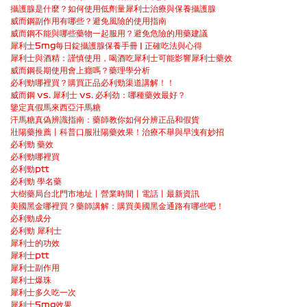
攝護腺是什麼？如何使用低劑量犀利士治療與保養攝護腺
威而鋼副作用有哪些？避免風險的使用指南
威而鋼不能與哪些藥物一起服用？避免危險的用藥建議
犀利士5mg每日錠攝護腺保養手冊 | 正確吃法與心得
犀利士與酒精：謹慎使用，喝酒吃犀利士可能影響犀利士藥效
威而鋼長期使用會上癮嗎？藥理學分析
必利勁哪裡買？購買正品必利勁渠道講解！！
威而鋼 vs. 犀利士 vs. 必利劲：哪種藥效最好？
鑒定真假馬來西亞汗馬糖
汗馬糖真偽辨識指南：藥師教你如何分辨正品和假貨
壯陽藥推薦丨科普口服壯陽藥效果！治療不舉與早洩有妙招
必利勁 藥效
必利勁哪裡買
必利勁ptt
必利勁 學名藥
大樹藥局台北門市地址丨營業時間丨電話丨最新資訊
美國黑金哪裡買？藥師講解：購買美國黑金通路有哪些吧！
必利勁成分
必利勁 犀利士
犀利士的功效
犀利士ptt
犀利士副作用
犀利士爆珠
犀利士多久吃一次
犀利士5mg效果