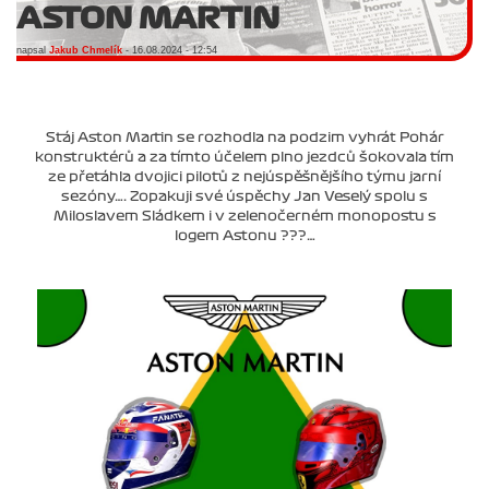
ASTON MARTIN
napsal
Jakub Chmelík
- 16.08.2024 - 12:54
Stáj Aston Martin se rozhodla na podzim vyhrát Pohár
konstruktérů a za tímto účelem plno jezdců šokovala tím
ze přetáhla dvojici pilotů z nejúspěšnějšího týmu jarní
sezóny…. Zopakuji své úspěchy Jan Veselý spolu s
Miloslavem Sládkem i v zelenočerném monopostu s
logem Astonu ???…