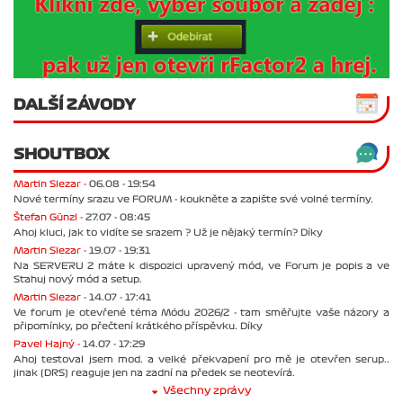
DALŠÍ ZÁVODY
SHOUTBOX
Martin Slezar -
06.08 - 19:54
Nové termíny srazu ve FORUM - koukněte a zapište své volné termíny.
Štefan Günzl -
27.07 - 08:45
Ahoj kluci, jak to vidíte se srazem ? Už je nějaký termín? Díky
Martin Slezar -
19.07 - 19:31
Na SERVERU 2 máte k dispozici upravený mód, ve Forum je popis a ve
Stahuj nový mód a setup.
Martin Slezar -
14.07 - 17:41
Ve forum je otevřené téma Módu 2026/2 - tam směřujte vaše názory a
připomínky, po přečtení krátkého příspěvku. Díky
Pavel Hajný -
14.07 - 17:29
Ahoj testoval jsem mod. a velké překvapení pro mě je otevřen serup..
jinak (DRS) reaguje jen na zadní na předek se neotevírá.
Všechny zprávy