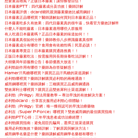
想要重震雄風？正版日本藤素丨讓你焕發自信！
日本藤素PTT：四代藤素成分及功效丨藥師詳解
日本藤素評價：dcard鄉民親測藤素藥效比威而鋼好！
日本藤素正品哪裡買？醫師講解如何買到日本藤素正品！
日本藤素吃多久有效果：四代目藤素真的很牛逼，快看官方藥效詳解!!!
什麼人不能吃藤素：日本藤素適用哪些人群服用
有人吃過日本藤素嗎？正品日本藤素的味道如何！！
日本藤素真假如何分辨丨藥師教你八步辨識藤素真假!!!
日本藤素成分有哪些？食用會有依賴性嗎丨民眾必讀！！
日本藤素專賣店丨日本藤素購買通路推薦！！
正版日本藤素吃法：按需服用與長期保養吃法詳解！！
大樹藥局年節服務公告丨春節優惠大放送！！
必利勁副作用有哪些？藥師為你答疑解惑！
Hamer汗馬糖哪裡買？購買正品汗馬糖的渠道講解！
必利勁哪裡買？藥師詳解購買必利勁的兩種通路！
威而鋼哪裡買？藥師講解：三種購買正品威而鋼通路
雙效犀利士哪裡買？購買正品雙效犀利士渠道講解！！
必利勁（Priligy）用法用量教學 — 專治早洩的有效解決方案！
必利勁dcard：分享首次服用必利勁心得體驗！
必利勁（Priligy）官網：唯一獲得認可的早洩治療藥物
必利吉（Super P-Force）哪裡買？雙效威而鋼的最佳購買指南！
必利勁PTT心得：三年早洩患者成功治療經歷！
必利勁購買指南：避免屈臣氏騙局，選擇正規渠道購買
服用必利勁無效？藥師詳解：了解原因與解決方法！
威而鋼學名藥是什麼？藥師講解威而鋼學名藥都有哪些！