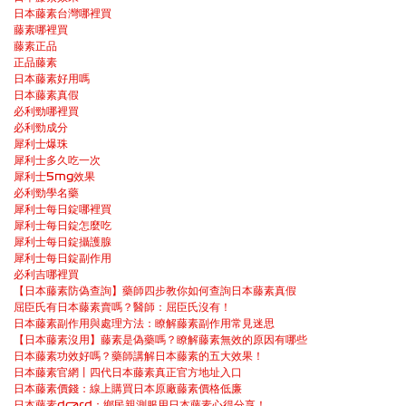
日本藤素台灣哪裡買
藤素哪裡買
藤素正品
正品藤素
日本藤素好用嗎
日本藤素真假
必利勁哪裡買
必利勁成分
犀利士爆珠
犀利士多久吃一次
犀利士5mg效果
必利勁學名藥
犀利士每日錠哪裡買
犀利士每日錠怎麼吃
犀利士每日錠攝護腺
犀利士每日錠副作用
必利吉哪裡買
【日本藤素防偽查詢】藥師四步教你如何查詢日本藤素真假
屈臣氏有日本藤素賣嗎？醫師：屈臣氏沒有！
日本藤素副作用與處理方法：瞭解藤素副作用常見迷思
【日本藤素沒用】藤素是偽藥嗎？瞭解藤素無效的原因有哪些
日本藤素功效好嗎？藥師講解日本藤素的五大效果！
日本藤素官網丨四代日本藤素真正官方地址入口
日本藤素價錢：線上購買日本原廠藤素價格低廉
日本藤素dcard：鄉民親測服用日本藤素心得分享！