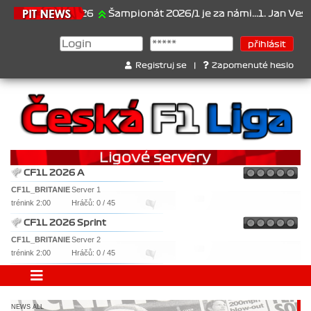
21.6.2026
Šampionát 2026/1 je za námi...1. Jan Veselý , 2. Jan 
Registruj se
|
Zapomenuté heslo
CF1L 2026 A
CF1L_BRITANIE
Server 1
trénink 2:00
Hráčů: 0 / 45
CF1L 2026 Sprint
CF1L_BRITANIE
Server 2
trénink 2:00
Hráčů: 0 / 45
NEWS ALL