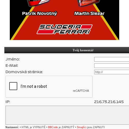
Tvůj komentář
Jméno:
E-Mail:
Domovská stránka:
IP:
216.73.216.145
Nastavení:
• HTML je VYPNUTÉ •
BBCode
je ZAPNUTÝ •
Smajlíci
jsou ZAPNUTI