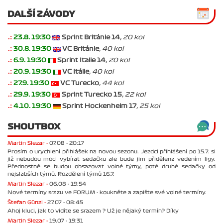
DALŠÍ ZÁVODY
.:
23.8. 19:30
Sprint Británie 14
, 20 kol
.:
30.8. 19:30
VC Británie
, 40 kol
.:
6.9. 19:30
Sprint Italie 14
, 20 kol
.:
20.9. 19:30
VC Itálie
, 40 kol
.:
27.9. 19:30
VC Turecko
, 44 kol
.:
29.9. 19:30
Sprint Turecko 15
, 22 kol
.:
4.10. 19:30
Sprint Hockenheim 17
, 25 kol
SHOUTBOX
Martin Slezar -
07.08 - 20:17
Prosím o urychlení přihlášek na novou sezonu. Jezdci přihlášení po 15.7. si
již nebudou moci vybírat sedačku ale bude jim přidělena vedením ligy.
Přednostně se budou obsazovat volné týmy, poté druhé sedačky od
nejslabších týmů. Rozdělení týmů 16.7.
Martin Slezar -
06.08 - 19:54
Nové termíny srazu ve FORUM - koukněte a zapište své volné termíny.
Štefan Günzl -
27.07 - 08:45
Ahoj kluci, jak to vidíte se srazem ? Už je nějaký termín? Díky
Martin Slezar -
19.07 - 19:31