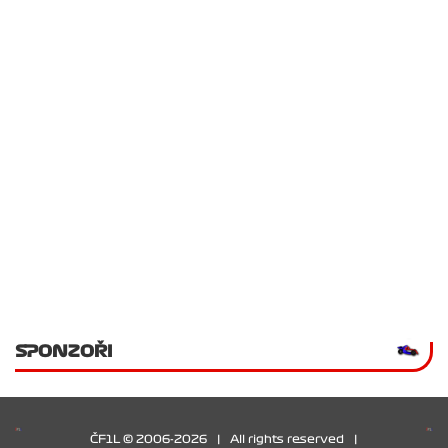
SPONZOŘI
ČF1L © 2006-2026
|
All rights reserved
|