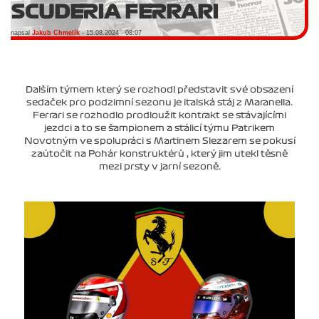
SCUDERIA FERRARI
napsal
Jakub Chmelík
- 15.08.2024 - 08:07
Dalším týmem který se rozhodl představit své obsazení
sedaček pro podzimní sezonu je italská stáj z Maranella.
Ferrari se rozhodlo prodloužit kontrakt se stávajícími
jezdci a to se šampionem a stálicí týmu Patrikem
Novotným ve spolupráci s Martinem Slezarem se pokusí
zaútočit na Pohár konstruktérů , který jim utekl těsně
mezi prsty v jarní sezoně.