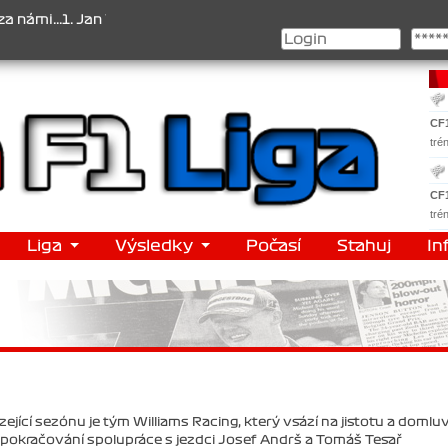
..1. Jan Veselý , 2. Jan Nováček , 3. Jakub Chmelík , Pohár konstr
CF
tré
CF
tré
Liga
Výsledky
Počasí
Stahuj
In
jící sezónu je tým Williams Racing, který vsází na jistotu a domluv
pokračování spolupráce s jezdci Josef Andrš a Tomáš Tesař