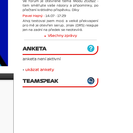
Ve forum je otevřené téma Módu 2026/2 -
tam směřujte vaše názory a připomínky, po
přečtení krátkého příspěvku. Díky
Pavel Hajný -
14.07 - 17:29
Ahoj testoval jsem mod. a velké překvapení
pro mě je otevřen serup.. jinak (DRS) reaguje
jen na zadní na předek se neotevírá.
Všechny zprávy
ANKETA
anketa není aktivní
•
ukázat ankety
TEAMSPEAK