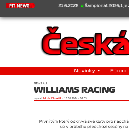
21.6.2026
Šampionát 2026/1 je za námi.
Novinky
Forum
NEWS ALL
WILLIAMS RACING
napsal
Jakub Chmelík
- 15.08.2024 - 08:03
První tým který odkrývá své karty pro nadcháze
už v průběhu předchozí sezóny na 