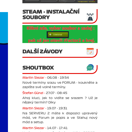
STEAM - INSTALAČNÍ
SOUBORY
DALŠÍ ZÁVODY
SHOUTBOX
Martin Slezar -
06.08 - 19:54
Nové termíny srazu ve FORUM - koukněte a
zapište své volné termíny.
Štefan Günzl -
27.07 - 08:45
Ahoj kluci, jak to vidíte se srazem ? Už je
nějaký termín? Díky
Martin Slezar -
19.07 - 19:31
Na SERVERU 2 máte k dispozici upravený
mód, ve Forum je popis a ve Stahuj nový
mód a setup.
Martin Slezar -
14.07 - 17:41