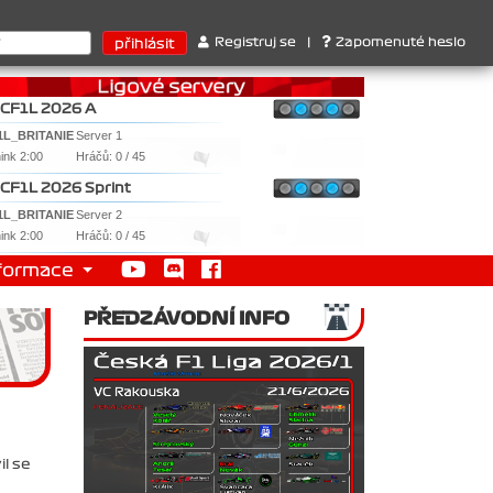
uktérů : 1. Ferrari . 2. Williams , 3. RedBull ..... SprintCup - 1.
Registruj se
|
Zapomenuté heslo
CF1L 2026 A
1L_BRITANIE
Server 1
nink 2:00
Hráčů: 0 / 45
CF1L 2026 Sprint
1L_BRITANIE
Server 2
nink 2:00
Hráčů: 0 / 45
formace
PŘEDZÁVODNÍ INFO
il se