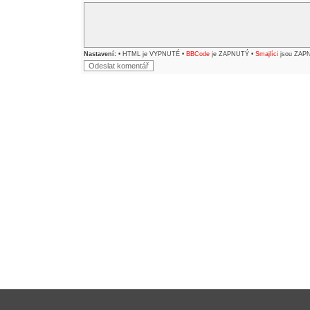
Nastavení:
• HTML je VYPNUTÉ •
BBCode
je ZAPNUTÝ •
Smajlíci
jsou ZAP