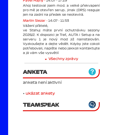
Pavel Hajný -
14.07 - 17:29
Ahoj testoval jsem mod. a velké překvapení
pro mě je otevřen serup.. jinak (DRS) reaguje
jen na zadní na předek se neotevírá.
Martin Slezar -
14.07 - 11:53
Vážení přátelé,
ve Stahuj máte první ochutnávku sezony
2026/2. K dispozici je Trať, AUTA i Setup a na
serveru 1 je nový mod již nainstalován.
Vyzkoušejte a dejte vědět. Kdyby jste cokoli
potřebovali, napište nebo jakkoli kontaktujte
a já vám vše vysvětlí
Všechny zprávy
ANKETA
anketa není aktivní
•
ukázat ankety
TEAMSPEAK