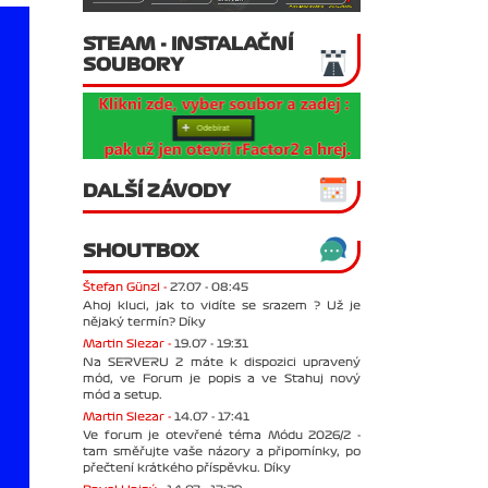
STEAM - INSTALAČNÍ
SOUBORY
DALŠÍ ZÁVODY
SHOUTBOX
Štefan Günzl -
27.07 - 08:45
Ahoj kluci, jak to vidíte se srazem ? Už je
nějaký termín? Díky
Martin Slezar -
19.07 - 19:31
Na SERVERU 2 máte k dispozici upravený
mód, ve Forum je popis a ve Stahuj nový
mód a setup.
Martin Slezar -
14.07 - 17:41
Ve forum je otevřené téma Módu 2026/2 -
tam směřujte vaše názory a připomínky, po
přečtení krátkého příspěvku. Díky