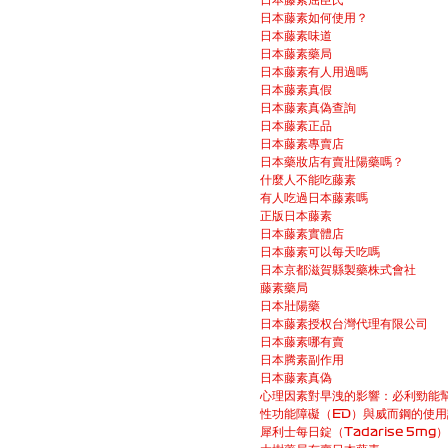
日本藤素屈臣氏
日本藤素如何使用？
日本藤素味道
日本藤素藥局
日本藤素有人用過嗎
日本藤素真假
日本藤素真偽查詢
日本藤素正品
日本藤素專賣店
日本藥妝店有賣壯陽藥嗎？
什麼人不能吃藤素
有人吃過日本藤素嗎
正版日本藤素
日本藤素實體店
日本藤素可以每天吃嗎
日本京都滋賀縣製藥株式會社
藤素藥局
日本壯陽藥
日本藤素授权台灣代理有限公司
日本藤素哪有賣
日本腾素副作用
日本藤素真偽
心理因素對早洩的影響：必利勁能
性功能障礙（ED）與威而鋼的使
犀利士每日錠（Tadarise 5m