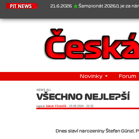
21.6.2026
Šampionát 2026/1 je za námi...1. Jan Veselý
Novinky
Forum
NEWS ALL
VŠECHNO NEJLEPŠÍ
napsal
Jakub Chmelík
- 23.06.2024 - 22:32
Dnes slaví narozeniny Štefan Günzl. 