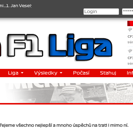
 , 2. Jan Nováček , 3. Jakub Chmelík , Pohár konstruktérů : 1. Ferr
CF
tré
CF
tré
Liga
Výsledky
Počasí
Stahuj
In
Přejeme všechno nejlepší a mnoho úspěchů na trati i mimo ní.