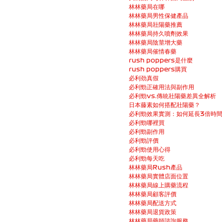
林林藥局在哪
林林藥局男性保健產品
林林藥局壯陽藥推薦
林林藥局持久噴劑效果
林林藥局陰莖增大藥
林林藥局催情春藥
rush poppers是什麼
rush poppers購買
必利劲真假
必利勁正確用法與副作用
必利勁vs.傳統壯陽藥差異全解析
日本藤素如何搭配壯陽藥？
必利勁效果實測：如何延長3倍時
必利勁哪裡買
必利勁副作用
必利勁評價
必利勁使用心得
必利勁每天吃
林林藥局Rush產品
林林藥局實體店面位置
林林藥局線上購藥流程
林林藥局顧客評價
林林藥局配送方式
林林藥局退貨政策
林林藥局藥師諮詢服務