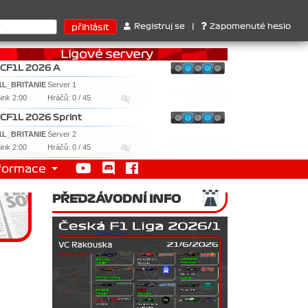
ari . 2. Williams , 3. RedBull ..... SprintCup - 1. Jan Nováček , 2
Registruj se
|
Zapomenuté heslo
CF1L 2026 A
1L_BRITANIE
Server 1
nink 2:00
Hráčů: 0 / 45
CF1L 2026 Sprint
1L_BRITANIE
Server 2
nink 2:00
Hráčů: 0 / 45
formace
PŘEDZÁVODNÍ INFO