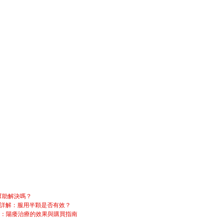
幫助解決嗎？
用詳解：服用半顆是否有效？
g）：陽痿治療的效果與購買指南