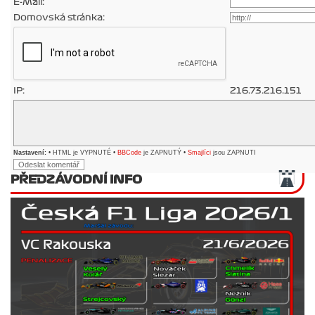
E-Mail:
Domovská stránka:
IP:
216.73.216.151
Nastavení:
• HTML je VYPNUTÉ •
BBCode
je ZAPNUTÝ •
Smajlíci
jsou ZAPNUTI
PŘEDZÁVODNÍ INFO