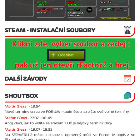
STEAM - INSTALAČNÍ SOUBORY
DALŠÍ ZÁVODY
SHOUTBOX
Martin Slezar -
19:54
Nové termíny srazu ve FORUM - koukněte a zapište své volné termíny.
Štefan Günzl -
27.07 - 08:45
Ahoj kluci, jak to vidíte se srazem ? Už je nějaký termín? Díky
Martin Slezar -
19.07 - 19:31
Na SERVERU 2 máte k dispozici upravený mód, ve Forum je popis a ve
Stahuj nový mód a setup.