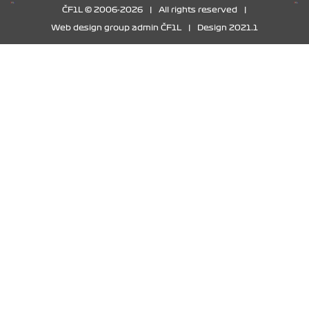
ČF1L © 2006-2026
|
All rights reserved
|
Web design group admin ČF1L
|
Design 2021.1