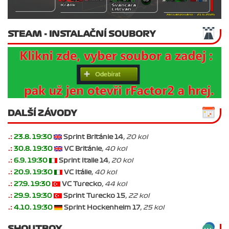
STEAM - INSTALAČNÍ SOUBORY
DALŠÍ ZÁVODY
.:
23.8. 19:30
Sprint Británie 14
, 20 kol
.:
30.8. 19:30
VC Británie
, 40 kol
.:
6.9. 19:30
Sprint Italie 14
, 20 kol
.:
20.9. 19:30
VC Itálie
, 40 kol
.:
27.9. 19:30
VC Turecko
, 44 kol
.:
29.9. 19:30
Sprint Turecko 15
, 22 kol
.:
4.10. 19:30
Sprint Hockenheim 17
, 25 kol
SHOUTBOX