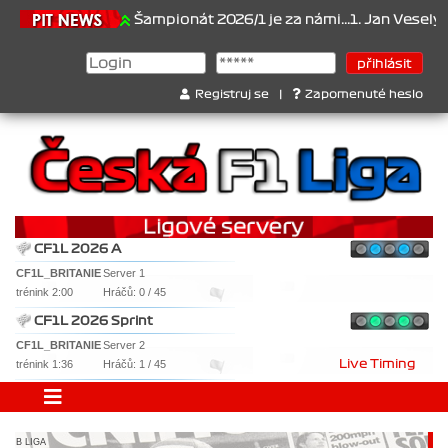
1.6.2026
Šampionát 2026/1 je za námi...1. Jan Veselý , 2. Jan No
Registruj se
|
Zapomenuté heslo
CF1L 2026 A
CF1L_BRITANIE
Server 1
trénink 2:00
Hráčů: 0 / 45
CF1L 2026 Sprint
CF1L_BRITANIE
Server 2
trénink 1:36
Hráčů: 1 / 45
Live Timing
B LIGA