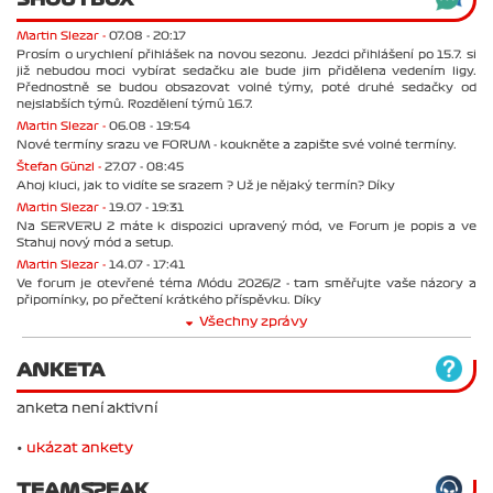
Martin Slezar -
07.08 - 20:17
Prosím o urychlení přihlášek na novou sezonu. Jezdci přihlášení po 15.7. si
již nebudou moci vybírat sedačku ale bude jim přidělena vedením ligy.
Přednostně se budou obsazovat volné týmy, poté druhé sedačky od
nejslabších týmů. Rozdělení týmů 16.7.
Martin Slezar -
06.08 - 19:54
Nové termíny srazu ve FORUM - koukněte a zapište své volné termíny.
Štefan Günzl -
27.07 - 08:45
Ahoj kluci, jak to vidíte se srazem ? Už je nějaký termín? Díky
Martin Slezar -
19.07 - 19:31
Na SERVERU 2 máte k dispozici upravený mód, ve Forum je popis a ve
Stahuj nový mód a setup.
Martin Slezar -
14.07 - 17:41
Ve forum je otevřené téma Módu 2026/2 - tam směřujte vaše názory a
připomínky, po přečtení krátkého příspěvku. Díky
Všechny zprávy
ANKETA
anketa není aktivní
•
ukázat ankety
TEAMSPEAK