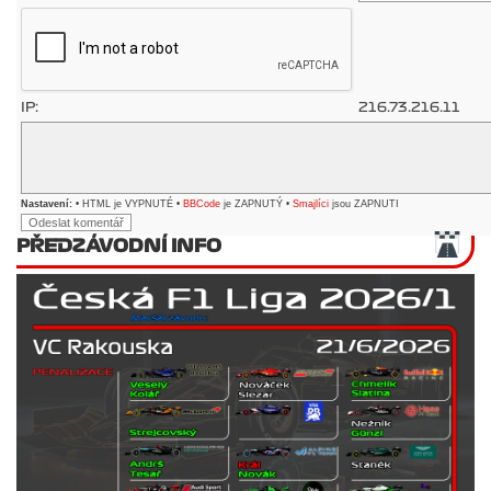
IP:
216.73.216.11
Nastavení:
• HTML je VYPNUTÉ •
BBCode
je ZAPNUTÝ •
Smajlíci
jsou ZAPNUTI
PŘEDZÁVODNÍ INFO