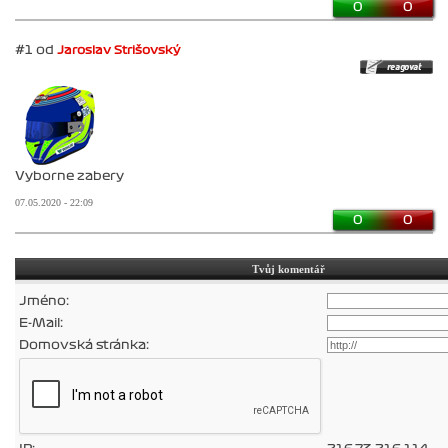
0
0
#1 od
Jaroslav Strišovský
Vyborne zabery
07.05.2020 - 22:09
0
0
Tvůj komentář
Jméno:
E-Mail:
Domovská stránka: