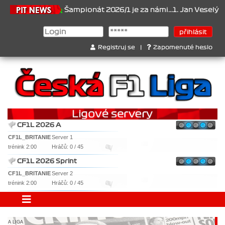
.6.2026
Šampionát 2026/1 je za námi...1. Jan Veselý , 2. Jan Nová
Registruj se
|
Zapomenuté heslo
CF1L 2026 A
CF1L_BRITANIE
Server 1
trénink 2:00
Hráčů: 0 / 45
CF1L 2026 Sprint
CF1L_BRITANIE
Server 2
trénink 2:00
Hráčů: 0 / 45
A LIGA