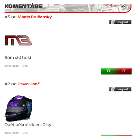
KOMENTÁRE
Seřadit:
#3 od
Martin Bruňanský
Som rád hoši
09.05.2020 - 13:02
0
0
#2 od
David Hančl
Opět pěkně video. Díky
08.05.2020 - 12:33