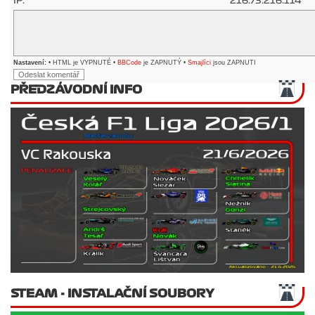
IP:
216.73.216.114
Nastavení:
• HTML je VYPNUTÉ •
BBCode
je ZAPNUTÝ •
Smajlíci
jsou ZAPNUTI
PŘEDZÁVODNÍ INFO
STEAM - INSTALAČNÍ SOUBORY