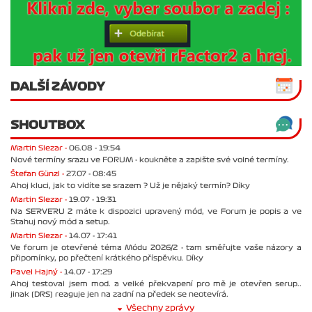
DALŠÍ ZÁVODY
SHOUTBOX
Martin Slezar -
06.08 - 19:54
Nové termíny srazu ve FORUM - koukněte a zapište své volné termíny.
Štefan Günzl -
27.07 - 08:45
Ahoj kluci, jak to vidíte se srazem ? Už je nějaký termín? Díky
Martin Slezar -
19.07 - 19:31
Na SERVERU 2 máte k dispozici upravený mód, ve Forum je popis a ve
Stahuj nový mód a setup.
Martin Slezar -
14.07 - 17:41
Ve forum je otevřené téma Módu 2026/2 - tam směřujte vaše názory a
připomínky, po přečtení krátkého příspěvku. Díky
Pavel Hajný -
14.07 - 17:29
Ahoj testoval jsem mod. a velké překvapení pro mě je otevřen serup..
jinak (DRS) reaguje jen na zadní na předek se neotevírá.
Všechny zprávy