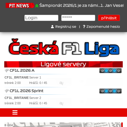
21.6.2026
Šampionát 2026/1 je za námi...1. Jan Veselý , 2. 
Registruj se
|
Zapomenuté heslo
CF1L 2026 A
CF1L_BRITANIE
Server 1
trénink 2:00
Hráčů: 0 / 45
CF1L 2026 Sprint
CF1L_BRITANIE
Server 2
trénink 2:00
Hráčů: 0 / 45
B LIGA