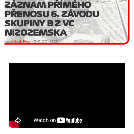
ZÁZNAM PŘÍMÉHO
PŘENOSU 6. ZÁVODU
SKUPINY B Z VC
NIZOZEMSKA
napsal
Marek Slezar
- 03.05.2020 - 19:05