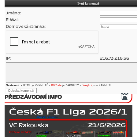
Tvůj komentář
Jméno:
E-Mail:
Domovská stránka:
IP:
216.73.216.56
Nastavení:
• HTML je VYPNUTÉ •
BBCode
je ZAPNUTÝ •
Smajlíci
jsou ZAPNUTI
PŘEDZÁVODNÍ INFO