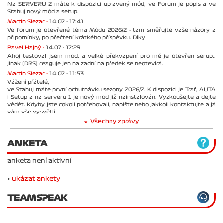
Na SERVERU 2 máte k dispozici upravený mód, ve Forum je popis a ve
Stahuj nový mód a setup.
Martin Slezar -
14.07 - 17:41
Ve forum je otevřené téma Módu 2026/2 - tam směřujte vaše názory a
připomínky, po přečtení krátkého příspěvku. Díky
Pavel Hajný -
14.07 - 17:29
Ahoj testoval jsem mod. a velké překvapení pro mě je otevřen serup..
jinak (DRS) reaguje jen na zadní na předek se neotevírá.
Martin Slezar -
14.07 - 11:53
Vážení přátelé,
ve Stahuj máte první ochutnávku sezony 2026/2. K dispozici je Trať, AUTA
i Setup a na serveru 1 je nový mod již nainstalován. Vyzkoušejte a dejte
vědět. Kdyby jste cokoli potřebovali, napište nebo jakkoli kontaktujte a já
vám vše vysvětlí
Všechny zprávy
ANKETA
anketa není aktivní
•
ukázat ankety
TEAMSPEAK