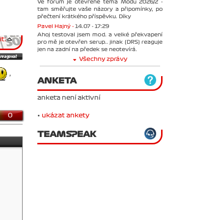
Ve forum je otevřené téma Módu 2026/2 -
tam směřujte vaše názory a připomínky, po
přečtení krátkého příspěvku. Díky
Pavel Hajný -
14.07 - 17:29
Ahoj testoval jsem mod. a velké překvapení
t:
pro mě je otevřen serup.. jinak (DRS) reaguje
jen na zadní na předek se neotevírá.
Všechny zprávy
,
ANKETA
anketa není aktivní
0
•
ukázat ankety
TEAMSPEAK