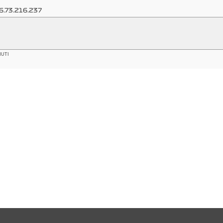
6.73.216.237
NUTI