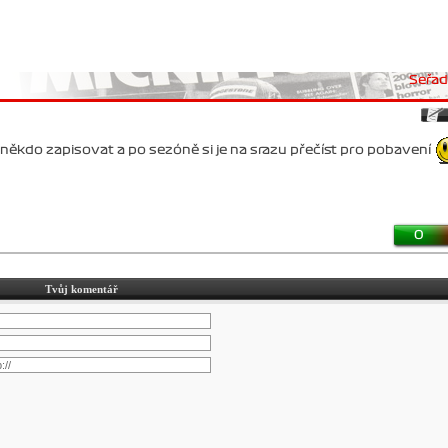
Seřadi
někdo zapisovat a po sezóně si je na srazu přečíst pro pobavení
0
Tvůj komentář