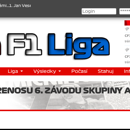
 Jan Veselý , 2. Jan Nováček , 3. Jakub Chmelík , Pohár konstrukté
CF
tré
CF
tré
Liga
Výsledky
Počasí
Stahuj
In
NOSU 6. ZÁVODU SKUPINY A