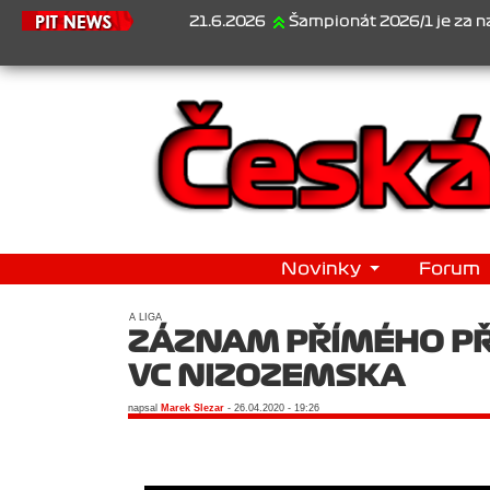
21.6.2026
Šampionát 2026/1 je za námi...1.
Novinky
Forum
A LIGA
ZÁZNAM PŘÍMÉHO PŘE
VC NIZOZEMSKA
napsal
Marek Slezar
- 26.04.2020 - 19:26