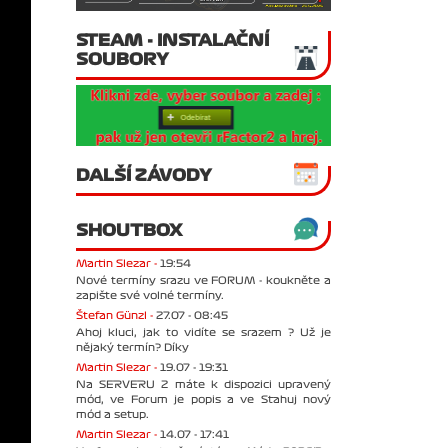
STEAM - INSTALAČNÍ
SOUBORY
DALŠÍ ZÁVODY
SHOUTBOX
Martin Slezar -
19:54
Nové termíny srazu ve FORUM - koukněte a
zapište své volné termíny.
Štefan Günzl -
27.07 - 08:45
Ahoj kluci, jak to vidíte se srazem ? Už je
nějaký termín? Díky
Martin Slezar -
19.07 - 19:31
Na SERVERU 2 máte k dispozici upravený
mód, ve Forum je popis a ve Stahuj nový
mód a setup.
Martin Slezar -
14.07 - 17:41