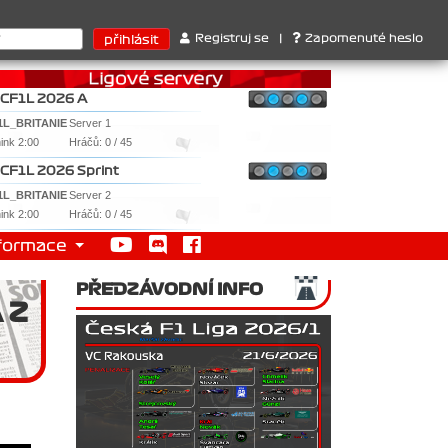
rů : 1. Ferrari . 2. Williams , 3. RedBull ..... SprintCup - 1. Jan
Registruj se
|
Zapomenuté heslo
CF1L 2026 A
1L_BRITANIE
Server 1
nink 2:00
Hráčů: 0 / 45
CF1L 2026 Sprint
1L_BRITANIE
Server 2
nink 2:00
Hráčů: 0 / 45
formace
PŘEDZÁVODNÍ INFO
 Z