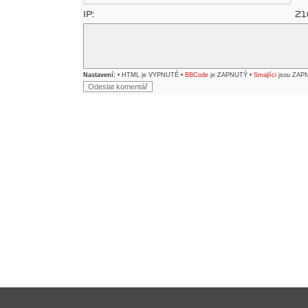
IP:
21
Nastavení:
• HTML je VYPNUTÉ •
BBCode
je ZAPNUTÝ •
Smajlíci
jsou ZAP