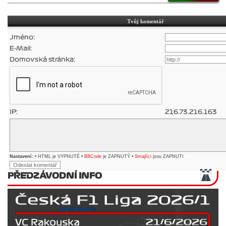
Tvůj komentář
Jméno:
E-Mail:
Domovská stránka:
IP:
216.73.216.163
Nastavení:
• HTML je VYPNUTÉ •
BBCode
je ZAPNUTÝ •
Smajlíci
jsou ZAPNUTI
PŘEDZÁVODNÍ INFO