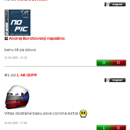
Andrej Borotovský napsáno:
beru tě za slovo
15.04.2020 - 21:53
0
0
#1 od
1. AB GDPR
Vitaz dostane basu piva corona extra
10.04.2020 - 17:06
1
0