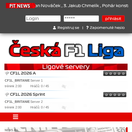
ček , 3. Jakub Chmelík , Pohár konstruktérů : 1. Ferrari . 2. Will
Registruj se
|
Zapomenuté heslo
CF1L 2026 A
CF1L_BRITANIE
Server 1
trénink 2:00
Hráčů: 0 / 45
CF1L 2026 Sprint
CF1L_BRITANIE
Server 2
trénink 2:00
Hráčů: 0 / 45
NEWS ALL