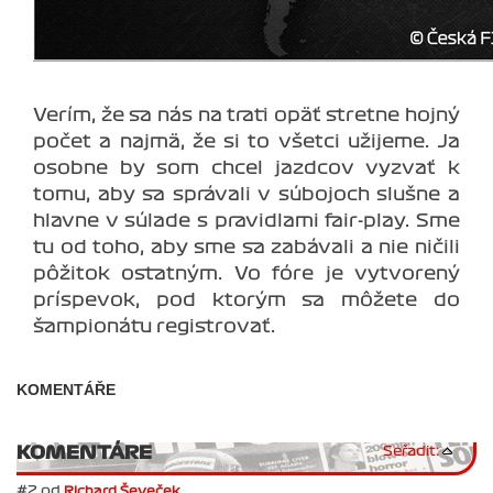
Verím, že sa nás na trati opäť stretne hojný
počet a najmä, že si to všetci užijeme. Ja
osobne by som chcel jazdcov vyzvať k
tomu, aby sa správali v súbojoch slušne a
hlavne v súlade s pravidlami fair-play. Sme
tu od toho, aby sme sa zabávali a nie ničili
pôžitok ostatným. Vo fóre je vytvorený
príspevok, pod ktorým sa môžete do
šampionátu registrovať.
KOMENTÁŘE
KOMENTÁRE
Seřadit:
#2 od
Richard Ševeček