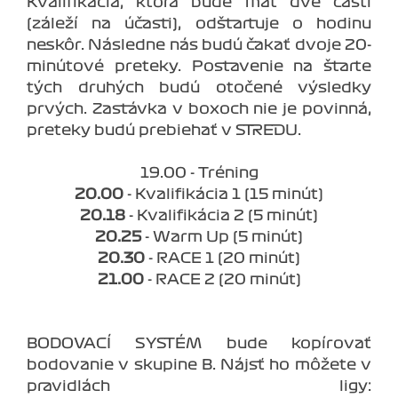
Kvalifikácia, ktorá bude mať dve časti
(záleží na účasti), odštartuje o hodinu
neskôr. Následne nás budú čakať dvoje 20-
minútové preteky. Postavenie na štarte
tých druhých budú otočené výsledky
prvých. Zastávka v boxoch nie je povinná,
preteky budú prebiehať v STREDU.
19.00 - Tréning
20.00
- Kvalifikácia 1 (15 minút)
20.18
- Kvalifikácia 2 (5 minút)
20.25
- Warm Up (5 minút)
20.30
- RACE 1 (20 minút)
21.00
- RACE 2 (20 minút)
BODOVACÍ SYSTÉM bude kopírovať
bodovanie v skupine B. Nájsť ho môžete v
pravidlách ligy: