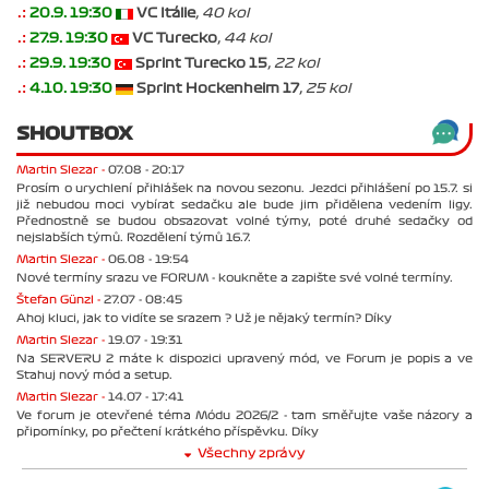
.:
20.9. 19:30
VC Itálie
, 40 kol
.:
27.9. 19:30
VC Turecko
, 44 kol
.:
29.9. 19:30
Sprint Turecko 15
, 22 kol
.:
4.10. 19:30
Sprint Hockenheim 17
, 25 kol
SHOUTBOX
Martin Slezar -
07.08 - 20:17
Prosím o urychlení přihlášek na novou sezonu. Jezdci přihlášení po 15.7. si
již nebudou moci vybírat sedačku ale bude jim přidělena vedením ligy.
Přednostně se budou obsazovat volné týmy, poté druhé sedačky od
nejslabších týmů. Rozdělení týmů 16.7.
Martin Slezar -
06.08 - 19:54
Nové termíny srazu ve FORUM - koukněte a zapište své volné termíny.
Štefan Günzl -
27.07 - 08:45
Ahoj kluci, jak to vidíte se srazem ? Už je nějaký termín? Díky
Martin Slezar -
19.07 - 19:31
Na SERVERU 2 máte k dispozici upravený mód, ve Forum je popis a ve
Stahuj nový mód a setup.
Martin Slezar -
14.07 - 17:41
Ve forum je otevřené téma Módu 2026/2 - tam směřujte vaše názory a
připomínky, po přečtení krátkého příspěvku. Díky
Všechny zprávy