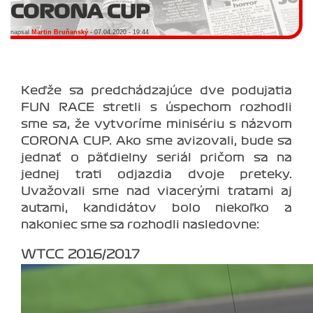
CORONA CUP
napsal
Martin Bruňanský
- 07.04.2020 - 19:44
Keďže sa predchádzajúce dve podujatia
FUN RACE stretli s úspechom rozhodli
sme sa, že vytvoríme minisériu s názvom
CORONA CUP. Ako sme avizovali, bude sa
jednať o päťdielny seriál pričom sa na
jednej trati odjazdia dvoje preteky.
Uvažovali sme nad viacerými traťami aj
autami, kandidátov bolo niekoľko a
nakoniec sme sa rozhodli nasledovne:
WTCC 2016/2017