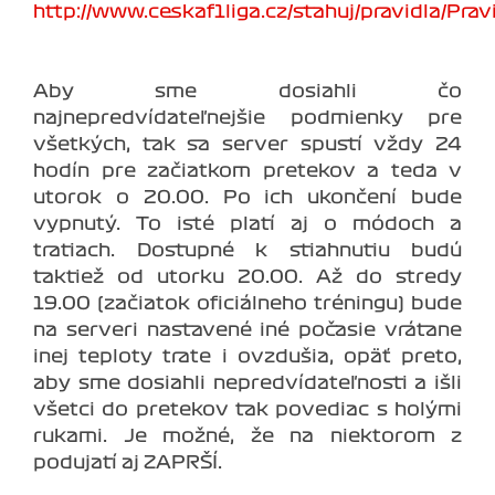
http://www.ceskaf1liga.cz/stahuj/pravidla/Prav
Aby sme dosiahli čo
najnepredvídateľnejšie podmienky pre
všetkých, tak sa server spustí vždy 24
hodín pre začiatkom pretekov a teda v
utorok o 20.00. Po ich ukončení bude
vypnutý. To isté platí aj o módoch a
tratiach. Dostupné k stiahnutiu budú
taktiež od utorku 20.00. Až do stredy
19.00 (začiatok oficiálneho tréningu) bude
na serveri nastavené iné počasie vrátane
inej teploty trate i ovzdušia, opäť preto,
aby sme dosiahli nepredvídateľnosti a išli
všetci do pretekov tak povediac s holými
rukami. Je možné, že na niektorom z
podujatí aj ZAPRŠÍ.