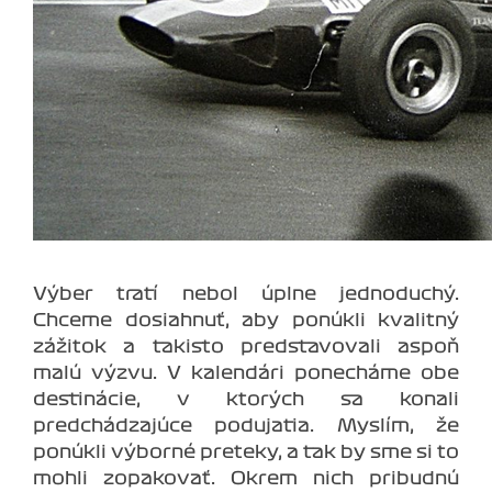
Výber tratí nebol úplne jednoduchý.
Chceme dosiahnuť, aby ponúkli kvalitný
zážitok a takisto predstavovali aspoň
malú výzvu. V kalendári ponecháme obe
destinácie, v ktorých sa konali
predchádzajúce podujatia. Myslím, že
ponúkli výborné preteky, a tak by sme si to
mohli zopakovať. Okrem nich pribudnú