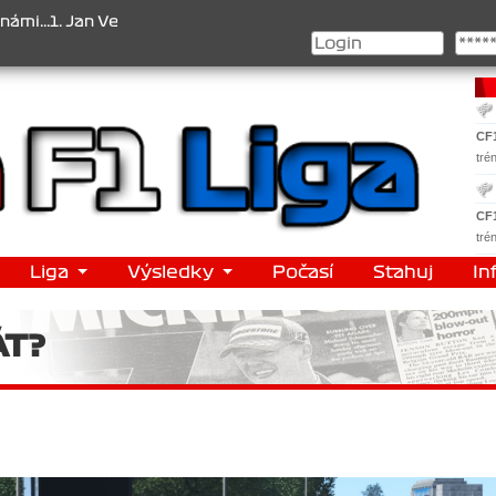
eselý , 2. Jan Nováček , 3. Jakub Chmelík , Pohár konstruktérů : 1.
CF
tré
CF
tré
Liga
Výsledky
Počasí
Stahuj
In
ÁT?