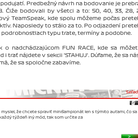
podujatí. Predbežný návrh na bodovanie je prebr
Čiže bodovali by všetci a to: 50, 40, 33, 28, 2
gový TeamSpeak, kde spolu môžeme počas pret
tív. Naposledy to stálo za to. Po odjazdení pret
a podrobnostiach typu trate, termíny a podobne.
vok o nadchádzajúcom FUN RACE, kde sa môžet
i trať nájdete v sekcii 'STAHUJ'. Dúfame, že sa ná
ajmä, že sa spoločne zabavíme.
Seřadi
 myslel, že chcete spraviť minišampionát len s týmito autami, čo sa
 každý týždeň iný mód, tak som určite za
2