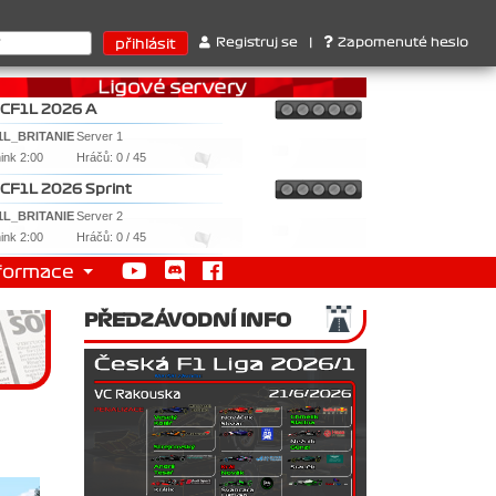
 Ferrari . 2. Williams , 3. RedBull ..... SprintCup - 1. Jan Nováč
Registruj se
|
Zapomenuté heslo
CF1L 2026 A
1L_BRITANIE
Server 1
nink 2:00
Hráčů: 0 / 45
CF1L 2026 Sprint
1L_BRITANIE
Server 2
nink 2:00
Hráčů: 0 / 45
formace
PŘEDZÁVODNÍ INFO