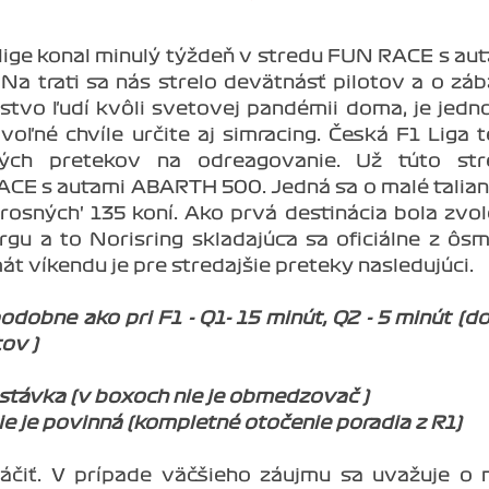
ej lige konal minulý týždeň v stredu FUN RACE s au
Na trati sa nás strelo devätnásť pilotov a o zá
stvo ľudí kvôli svetovej pandémii doma, je jedn
 voľné chvíle určite aj simracing. Česká F1 Liga 
ých pretekov na odreagovanie. Už túto str
CE s autami ABARTH 500. Jedná sa o malé talia
rosných' 135 koní. Ako prvá destinácia bola zvo
u a to Norisring skladajúca sa oficiálne z ôsm
át víkendu je pre stredajšie preteky nasledujúci.
odobne ako pri F1 - Q1- 15 minút, Q2 - 5 minút (d
ov )
astávka (v boxoch nie je obmedzovač )
ie je povinná (kompletné otočenie poradia z R1)
čiť. V prípade väčšieho záujmu sa uvažuje o 