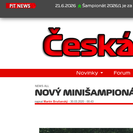
21.6.2026
Šampionát 2026/1 je za námi...1. Jan V
Novinky
Forum
NEWS ALL
NOVÝ MINIŠAMPION
napsal
Martin Bruňanský
- 30.03.2020 - 00:43