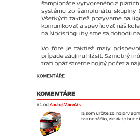
šampionáte vytvoreného z piatich 
systému zo šampionátu skupiny B. 
Všetkých taktiež pozývame na li
komunikovať a spevňovať náš kolek
na Norisringu by sme sa dohodli n
Vo fóre je taktiež malý príspe
prípade záujmu hlásiť. Samotný mód 
trati opäť stretne hojný počet a n
KOMENTÁŘE
KOMENTÁRE
#1 od
Andrej Marečák
ja som určite za, najprv som
tak nepáčilo, ale ak to bude