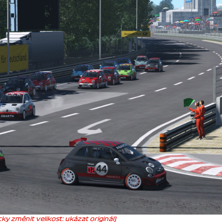
ky změnit velikost: ukázat originál)