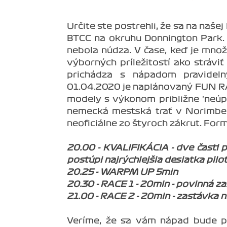
Určite ste postrehli, že sa na naš
BTCC na okruhu Donnington Park. 
nebola núdza. V čase, keď je množ
výborných príležitostí ako stráviť
prichádza s nápadom pravideln
01.04.2020 je naplánovaný FUN RA
modely s výkonom približne 'neúp
nemecká mestská trať v Norimberg
neoficiálne zo štyroch zákrut. Form
20.00 - KVALIFIKÁCIA - dve časti p
postúpi najrýchlejšia desiatka pilot
20.25 - WARPM UP 5min
20.30 - RACE 1 - 20min - povinná z
21.00 - RACE 2 - 20min - zastávka n
Veríme, že sa vám nápad bude pá