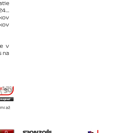
atie
4...
ekov
ekov
e v
s na
t:
 mi až
SPONZOŘI
0