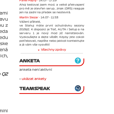
Pavel Hajný -
14.07 - 17:29
Ahoj testoval jsem mod. a velké překvapení
pro mě je otevřen serup.. jinak (DRS) reaguje
jen na zadní na předek se neotevírá.
tami
Martin Slezar -
14.07 - 11:53
bavu
Vážení přátelé,
ou z
ve Stahuj máte první ochutnávku sezony
2026/2. K dispozici je Trať, AUTA i Setup a na
teda
serveru 1 je nový mod již nainstalován.
edu
Vyzkoušejte a dejte vědět. Kdyby jste cokoli
potřebovali, napište nebo jakkoli kontaktujte
nske
a já vám vše vysvětlí
lená
Všechny zprávy
ich,
ANKETA
anketa není aktivní
o Q2
•
ukázat ankety
TEAMSPEAK
mini