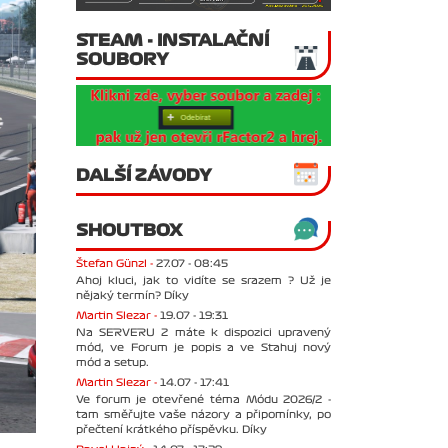
STEAM - INSTALAČNÍ
SOUBORY
DALŠÍ ZÁVODY
SHOUTBOX
Štefan Günzl -
27.07 - 08:45
Ahoj kluci, jak to vidíte se srazem ? Už je
nějaký termín? Díky
Martin Slezar -
19.07 - 19:31
Na SERVERU 2 máte k dispozici upravený
mód, ve Forum je popis a ve Stahuj nový
mód a setup.
Martin Slezar -
14.07 - 17:41
Ve forum je otevřené téma Módu 2026/2 -
tam směřujte vaše názory a připomínky, po
přečtení krátkého příspěvku. Díky